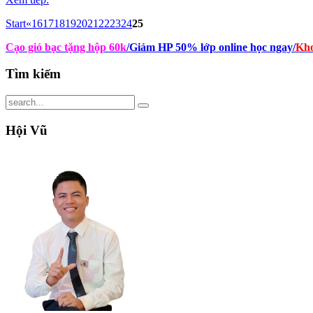
Start
«
16
17
18
19
20
21
22
23
24
25
Cạo gió bạc tặng hộp 60k
/Giảm HP 50% lớp online học ngay
/
Kho
Tìm
kiếm
Hội
Vũ