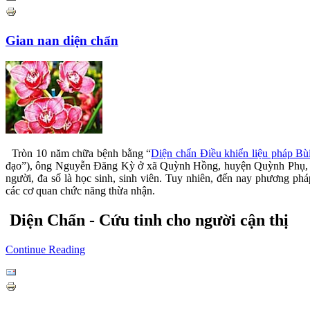
Gian nan diện chẩn
Tròn 10 năm chữa bệnh bằng “
Diện chẩn Điều khiển liệu pháp B
đạo”), ông Nguyễn Đăng Kỳ ở xã Quỳnh Hồng, huyện Quỳnh Phụ, tỉ
người, đa số là học sinh, sinh viên. Tuy nhiên, đến nay phương ph
các cơ quan chức năng thừa nhận.
Diện Chẩn - Cứu tinh cho người cận thị
Continue Reading