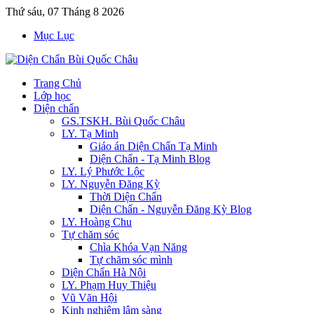
Thứ sáu, 07 Tháng 8 2026
Mục Lục
Trang Chủ
Lớp học
Diện chẩn
GS.TSKH. Bùi Quốc Châu
LY. Tạ Minh
Giáo án Diện Chẩn Tạ Minh
Diện Chẩn - Tạ Minh Blog
LY. Lý Phước Lộc
LY. Nguyễn Đăng Kỳ
Thời Diện Chẩn
Diện Chẩn - Nguyễn Đăng Kỳ Blog
LY. Hoàng Chu
Tự chăm sóc
Chìa Khóa Vạn Năng
Tự chăm sóc mình
Diện Chẩn Hà Nội
LY. Phạm Huy Thiệu
Vũ Văn Hội
Kinh nghiệm lâm sàng