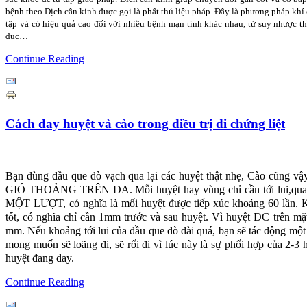
bệnh theo Dịch cân kinh được gọi là phất thủ liệu pháp. Đây là phương pháp khí 
tập và có hiệu quả cao đối với nhiều bệnh mạn tính khác nhau, từ suy nhược th
dục…
Continue Reading
Cách day huyệt và cào trong điều trị di chứng liệt
Bạn dùng đầu que dò vạch qua lại các huyệt thật nhẹ, Cào cũng vậ
GIÓ THOẢNG TRÊN DA. Mỗi huyệt hay vùng chỉ cần tới lui,qua lại 3
MỘT LƯỢT, có nghĩa là mối huyệt được tiếp xúc khoảng 60 lần. K
tốt, có nghĩa chỉ cần 1mm trước và sau huyệt. Vì huyệt DC trên mặt
mm. Nếu khoảng tới lui của đầu que dò dài quá, bạn sẽ tác động một 
mong muốn sẽ loãng đi, sẽ rối đi vì lúc này là sự phối hợp của 2-3 
huyệt đang day.
Continue Reading