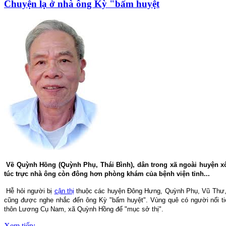
Chuyện lạ ở nhà ông Kỳ "bấm huyệt
Về Quỳnh Hồng (Quỳnh Phụ, Thái Bình), dân trong xã ngoài huyện 
túc trực nhà ông còn đông hơn phòng khám của bệnh viện tỉnh...
Hễ hỏi người bị
cận thị
thuộc các huyện Đông Hưng, Quỳnh Phụ, Vũ Thư, H
cũng được nghe nhắc đến ông Kỳ "bấm huyệt". Vùng quê có người nổi tiế
thôn Lương Cụ Nam, xã Quỳnh Hồng để "mục sở thị".
Xem tiếp: