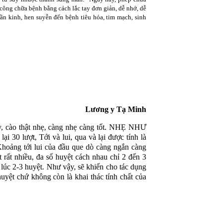
công chữa bệnh bằng cách lắc tay đơn giản, dễ nhớ, dễ
ần kinh, hen suyễn đến bệnh tiêu hóa, tim mạch, sinh
Lương y Tạ Minh
y, cào thật nhẹ, càng nhẹ càng tốt. NHẸ NHƯ
0 lượt, Tới và lui, qua và lại được tính là
hoảng tới lui của đầu que dò càng ngắn càng
 rất nhiều, đa số huyệt cách nhau chỉ 2 đến 3
lúc 2-3 huyệt. Như vậy, sẽ khiến cho tác dụng
huyệt chứ không còn là khai thác tính chất của