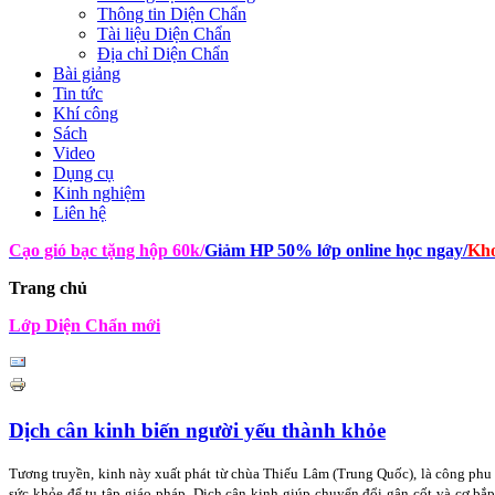
Thông tin Diện Chẩn
Tài liệu Diện Chẩn
Địa chỉ Diện Chẩn
Bài giảng
Tin tức
Khí công
Sách
Video
Dụng cụ
Kinh nghiệm
Liên hệ
Cạo gió bạc tặng hộp 60k
/
Giảm HP 50% lớp online học ngay
/
Kho
Trang chủ
Lớp Diện Chẩn mới
Dịch cân kinh biến người yếu thành khỏe
Tương truyền, kinh này xuất phát từ chùa Thiếu Lâm (Trung Quốc), là công phu
sức khỏe để tu tập giáo pháp. Dịch cân kinh giúp chuyển đổi gân cốt và cơ bắ