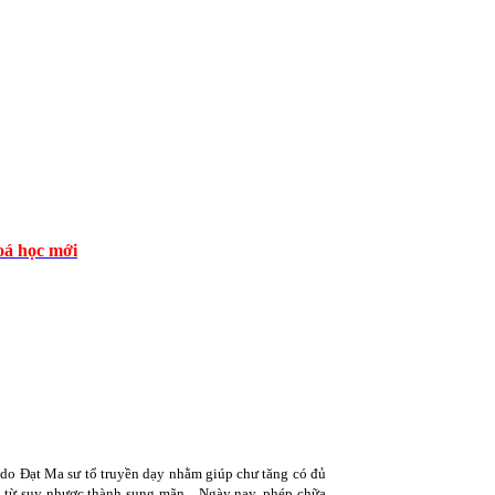
á học mới
 do Đạt Ma sư tổ truyền dạy nhằm giúp chư tăng có đủ
p từ suy nhược thành sung mãn.
Ngày nay, phép chữa