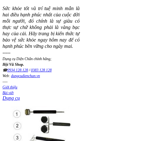
Sức khỏe tốt và trí tuệ minh mẫn là
hai điều hạnh phúc nhất của cuộc đời
mỗi người, đó chính là sự giàu có
thực sự chứ không phải là vàng bạc
hay của cải.
Hãy trang bị kiến thức tự
bảo vệ sức khỏe ngay hôm nay để có
hạnh phúc bền vững cho ngày mai.
-----
Dụng cụ Diện Chẩn chính hãng;
Hội Vũ Shop.
☎
0934.128.128
/
0383.128.128
Web:
dungcudienchan.vn
----
Giới thiệu
Bài viết
Dụng cụ