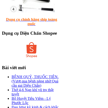
Dụng cụ chính hãng ship toàng
quốc
Dụng
cụ Diện Chẩn Shopee
Bài
viết mới
BỆNH QUỶ, THUỐC TIÊN.
(Vượt qua bệnh nặng nhờ Quả
cầu gai Diện Chẩn)
Thở 4-6 Nạp khí vũ trụ thật
tuyệt
Bộ Huyệt Tiêu Viêm - Lý
Phước Lộc
Đau lưng kỳ kinh & cách khắc