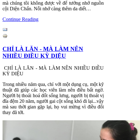
mà chúng tôi không được về để tưởng nhớ nguồn
cội Diện Chẩn. Nỗi nhớ càng thêm da diết…
Continue Reading
CHỈ LÀ LĂN - MÀ LÀM NÊN
NHIỀU ĐIỀU KỲ DIỆU
CHỈ LÀ LĂN - MÀ LÀM NÊN NHIỀU ĐIỀU
KỲ DIỆU
Trong nhiều năm qua, chỉ với một dụng cụ, một kỹ
thuật đã giúp các học viên làm nên điều bất ngờ.
Người bị thoái hoá đốt sống lưng, người bị thoát vị
đĩa đệm 20 năm, người gai cột sống khó đi lại...vậy
mà sau thời gian gặp lại, họ vui mừng vì điều đổi
thay đã tới.