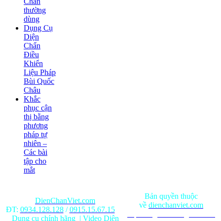
Chẩn
thường
dùng
Dụng Cụ
Diện
Chẩn
Điều
Khiển
Liệu Pháp
Bùi Quốc
Châu
Khắc
phục cận
thị bằng
phương
pháp tự
nhiên –
Các bài
tập cho
mắt
Bản quyền thuộc
DienChanViet.com
về
dienchanviet.com
ĐT:
0934.128.128
/
0915.15.67.15
Nội dung trên trang web chỉ
Dụng cụ chính hãng
|
Video Diện