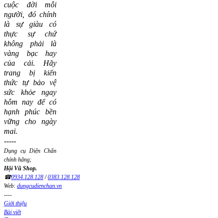
cuộc đời mỗi
người, đó chính
là sự giàu có
thực sự chứ
không phải là
vàng bạc hay
của cải.
Hãy
trang bị kiến
thức tự bảo vệ
sức khỏe ngay
hôm nay để có
hạnh phúc bền
vững cho ngày
mai.
-----
Dụng cụ Diện Chẩn
chính hãng;
Hội Vũ Shop.
☎
0934.128.128
/
0383.128.128
Web:
dungcudienchan.vn
----
Giới thiệu
Bài viết