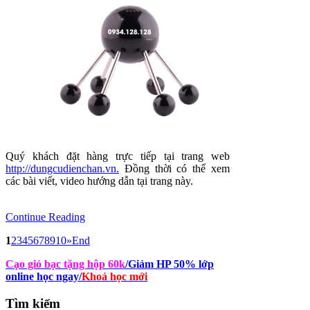
Quý khách đặt hàng trực tiếp tại trang web
http://dungcudienchan.vn.
Đồng thời có thể xem
các bài viết, video hướng dẫn tại trang này.
Continue Reading
1
2
3
4
5
6
7
8
9
10
»
End
Cạo gió bạc tặng hộp 60k
/Giảm HP 50% lớp
online học ngay
/
Khoá học mới
Tìm
kiếm