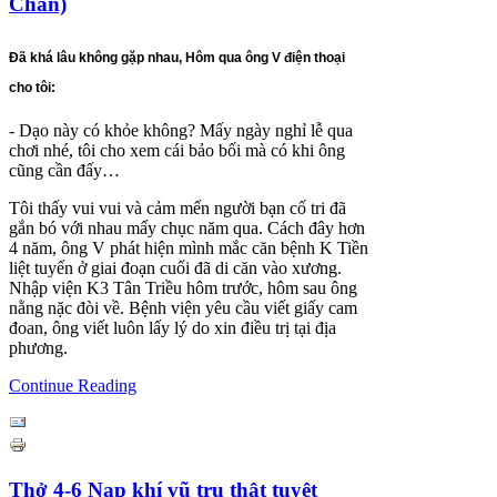
Chẩn)
Đã khá lâu không gặp nhau, Hôm qua ông V điện thoại
cho tôi:
- Dạo này có khỏe không? Mấy ngày nghỉ lễ qua
chơi nhé, tôi cho xem cái bảo bối mà có khi ông
cũng cần đấy…
Tôi thấy vui vui và cảm mến người bạn cố tri đã
gắn bó với nhau mấy chục năm qua. Cách đây hơn
4 năm, ông V phát hiện mình mắc căn bệnh K Tiền
liệt tuyến ở giai đoạn cuối đã di căn vào xương.
Nhập viện K3 Tân Triều hôm trước, hôm sau ông
nằng nặc đòi về. Bệnh viện yêu cầu viết giấy cam
đoan, ông viết luôn lấy lý do xin điều trị tại địa
phương.
Continue Reading
Thở 4-6 Nạp khí vũ trụ thật tuyệt