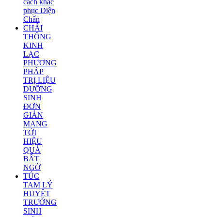
cách khắc
phục Diện
Chẩn
CHẢI
THÔNG
KINH
LẠC
PHƯƠNG
PHÁP
TRỊ LIỆU
DƯỠNG
SINH
ĐƠN
GIẢN
MANG
TỚI
HIỆU
QUẢ
BẤT
NGỜ
TÚC
TAM LÝ
HUYỆT
TRƯỜNG
SINH