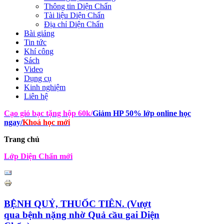
Thông tin Diện Chẩn
Tài liệu Diện Chẩn
Địa chỉ Diện Chẩn
Bài giảng
Tin tức
Khí công
Sách
Video
Dụng cụ
Kinh nghiệm
Liên hệ
Cạo gió bạc tặng hộp 60k
/
Giảm HP 50% lớp online học
ngay
/
Khoá học mới
Trang chủ
Lớp Diện Chẩn mới
BỆNH QUỶ, THUỐC TIÊN. (Vượt
qua bệnh nặng nhờ Quả cầu gai Diện