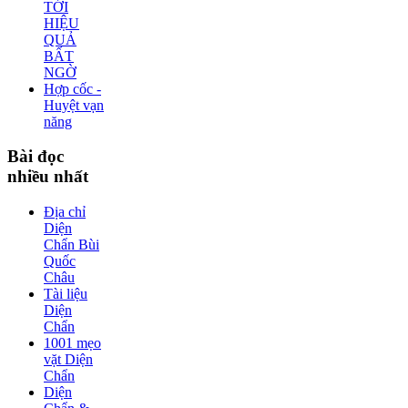
TỚI
HIỆU
QUẢ
BẤT
NGỜ
Hợp cốc -
Huyệt vạn
năng
Bài
đọc
nhiều nhất
Địa chỉ
Diện
Chẩn Bùi
Quốc
Châu
Tài liệu
Diện
Chẩn
1001 mẹo
vặt Diện
Chẩn
Diện