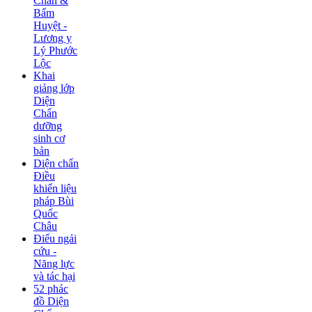
Chẩn &
Bấm
Huyệt -
Lương y
Lý Phước
Lộc
Khai
giảng lớp
Diện
Chẩn
dưỡng
sinh cơ
bản
Diện chẩn
Điều
khiển liệu
pháp Bùi
Quốc
Châu
Điếu ngải
cứu -
Năng lực
và tác hại
52 phác
đồ Diện