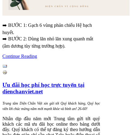
➡️ BƯỚC 1: Gạch 6 vùng phản chiếu Hệ bạch
huyết.
➡️ BƯỚC 2: Dùng lăn nhỏ lăn xung quanh mắt
(âm dương tùy từng trường hợp).
Continue Reading
Ưu đãi học phí học trực tuyến tại
dienchanviet.net
T
rung tâm Diện Chẩn Việt xin gửi tới Quý khách hàng, Quý học
viên lời chúc mừng năm mới mạnh khỏe và bình an! 26-60!
Nhân dịp đầu năm mới Trung tâm gửi tới quý
khách các mã ưu đãi học online theo bảng dưới
đây. Quý khách có thể tự đăng ký theo hướng dẫn
hoặc đơn giản chỉ cần chat Zalo hoặc điện thoại số