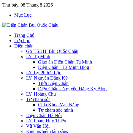
Thứ bảy, 08 Tháng 8 2026
Mục Lục
Trang Chủ
Lớp học
Diện chẩn
GS.TSKH. Bùi Quốc Châu
LY. Tạ Minh
Giáo án Diện Chẩn Tạ Minh
Diện Chẩn - Tạ Minh Blog
LY. Lý Phước Lộc
LY. Nguyễn Đăng Kỳ
Thời Diện Chẩn
Diện Chẩn - Nguyễn Đăng Kỳ Blog
LY. Hoàng Chu
Tự chăm sóc
Chìa Khóa Vạn Năng
Tự chăm sóc mình
Diện Chẩn Hà Nội
LY. Phạm Huy Thiệu
Vũ Văn Hội
Kinh nghiệm lâm sàng