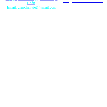
mang tính chất tham khảo.
Chẩn
Ghi rõ nguồn gốc khi phát
Email:
dienchanviet@gmail.com
hành lại từ Website này