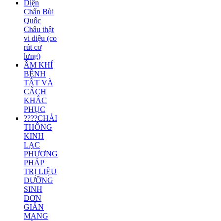
Diện
Chẩn Bùi
Quốc
Châu thật
vi diệu (co
rút cơ
lưng)
ÂM KHÍ
BỆNH
TẬT VÀ
CÁCH
KHẮC
PHỤC
????CHẢI
THÔNG
KINH
LẠC
PHƯƠNG
PHÁP
TRỊ LIỆU
DƯỠNG
SINH
ĐƠN
GIẢN
MANG