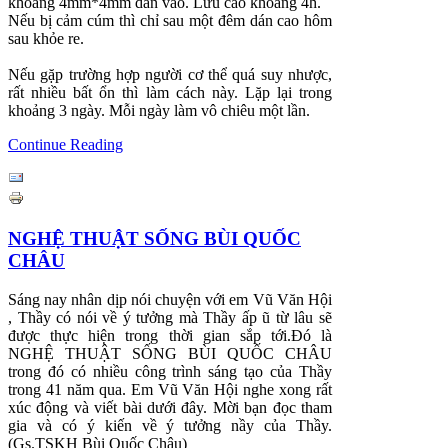
khoảng 4mm*4mm dán vào. Lưu cao khoảng 4h.
Nếu bị cảm cúm thì chỉ sau một đêm dán cao hôm
sau khỏe re.
Nếu gặp trường hợp người cơ thể quá suy nhược,
rất nhiều bất ổn thì làm cách này. Lặp lại trong
khoảng 3 ngày. Mỗi ngày làm vô chiêu một lần.
Continue Reading
NGHỆ THUẬT SỐNG BÙI QUỐC
CHÂU
Sáng nay nhân dịp nói chuyện với em Vũ Văn Hội
, Thầy có nói về ý tưởng mà Thầy ấp ũ từ lâu sẽ
được thực hiện trong thời gian sắp tới.Đó là
NGHỆ THUẬT SỐNG BÙI QUỐC CHÂU
trong đó có nhiều công trình sáng tạo của Thầy
trong 41 năm qua. Em Vũ Văn Hội nghe xong rất
xúc động và viết bài dưới đây. Mời bạn đọc tham
gia và có ý kiến về ý tưởng nầy của Thầy.
(Gs.TSKH Bùi Quốc Châu)