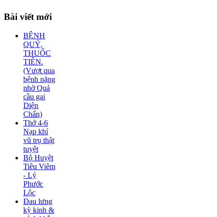
Bài
viết mới
BỆNH
QUỶ,
THUỐC
TIÊN.
(Vượt qua
bệnh nặng
nhờ Quả
cầu gai
Diện
Chẩn)
Thở 4-6
Nạp khí
vũ trụ thật
tuyệt
Bộ Huyệt
Tiêu Viêm
- Lý
Phước
Lộc
Đau lưng
kỳ kinh &