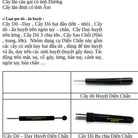
Cây lăn cầu gai có tính Dương
Cây lăn đinh có tính Âm
c/ Loại que dò - ấn huyệt :
Cây Dò –Day , Cây Dò hai đầu (lớn - nhỏ) , Cây
dò - ấn huyệt trên ngón tay – chân, Cây Day huyệt
trên lưng , Cây Dò 3 chia lớn , Cây Sao Chổi (Nhỏ
, trung, lớn).
Nhóm dụng cụ Diện Chẩn này gồm
các cây có một hay hai đầu dò , dùng để tìm huyệt
và ấn, day trên các sinh huyệt (huyệt gây đau). Tác
động trên mặt, tai, cổ gáy, lưng, bàn tay, cánh tay,
ngón tay, bàn chân …
Cây dò Huyệt
Diện Chẩn
Cây Dò – Day Huyệt
Diện Chẩn
Cây Dò Ba chia
Diện Chẩn