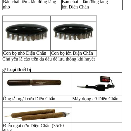
Bàn chải tiên - lăn đồng láng
Bàn chải – lăn đồng láng
nhỏ
lớn
Diện Chẩn
Con bọ nhỏ
Diện Chẩn
Con bọ lớn
Diện Chẩn
Chủ yếu là cào trên da dầu để lưu thông khí huyết
g/ Loại thiết bị
Ống tắt ngải cứu
Diện Chẩn
Máy dọng cừ
Diện Chẩn
Điếu ngải cứu
Diện Chẩn (35/10
điếu)