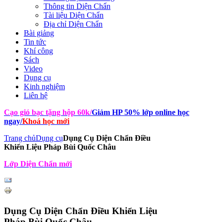
Thông tin Diện Chẩn
Tài liệu Diện Chẩn
Địa chỉ Diện Chẩn
Bài giảng
Tin tức
Khí công
Sách
Video
Dụng cụ
Kinh nghiệm
Liên hệ
Cạo gió bạc tặng hộp 60k
/
Giảm HP 50% lớp online học
ngay
/
Khoá học mới
Trang chủ
Dụng cụ
Dụng Cụ Diện Chẩn Điều
Khiển Liệu Pháp Bùi Quốc Châu
Lớp Diện Chẩn mới
Dụng Cụ Diện Chẩn Điều Khiển Liệu
Pháp Bùi Quốc Châu