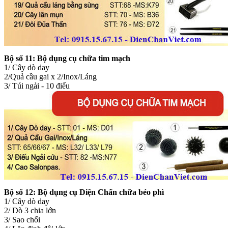
Bộ số 11:
Bộ dụng cụ chữa tim mạch
1/ Cây dò day
2/Quả cầu gai x 2/Inox/Láng
3/ Túi ngải - 10 điếu
Bộ số 12:
Bộ dụng cụ Diện Chẩn chữa béo phì
1/ Cây dò day
2/ Dò 3 chia lớn
3/ Sao chổi