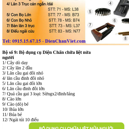
Bộ số 9:
Bộ dụng cụ Diện Chẩn chữa liệt nửa
người
1/ Cây dò day
2/ Cây lăn 2 đầu
3/ Lăn cầu gai đôi nhỏ
4/ lăn cầu đinh đôi nhỏ
5/ Lăn cầu gai đôi lớn
6/ Lăn cầu đinh đôi lớn
7/ Quả cầu gai 3 loại: Sừngx2/đinh/láng
8/ Cào lớn
9/ Cào (dò) bé
10/ Búa lớn
11/ Búa bé
12/ Ngải túi 10 điếu