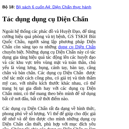
Bộ 18:
Bộ sách 6 cuốn A4: Diện Chẩn thực hành
Tác dụng dụng cụ Diện Chẩn
Ngoài hệ thống các phác đồ và Huyệt Đạo, để tăng
cường hiệu quả phòng và trị bệnh, GS TSKH Bùi
Quốc Châu, người sáng lập phương pháp Diện
Chẩn còn sáng tạo ra những
dụng cụ Diện Chẩn
chuyên biệt. Những dụng cụ Diện Chẩn này có tác
dụng gia tăng hiệu quả tác động lên các huyệt đạo
và các khu vực trên vùng mặt và toàn thân, chủ
yếu là vùng lưng, bụng, cánh tay, bàn tay, cẳng
chân và bàn chân. Các dụng cụ Diện Chẩn được
chế tác một cách công phu, có giá trị và tính thẩm
mỹ cao, với nhiều kích thước khác nhau, có thể
trang bị tại gia đình hay với các dụng cụ Diện
Chẩn mini, có thể mang theo bên mình để sử dụng
bất cứ nơi đâu, bất cứ thời điểm nào.
Các dụng cụ Diện Chẩn rất đa dạng về hình thức,
phong phú về số lượng. Vì thế để giúp cho độc giả
dễ nhớ và dễ tìm được cho mình những dụng cụ
Diện Chẩn cần thiết, phù hợp với mục đích yêu