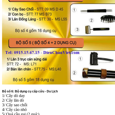
Bộ số 6: Bộ dụng cụ cấp cứu - Du Lịch
1/ Cây dò day
2/ Cây lăn dò
3/ Cây sao chổi
4/ Cây cào nhỏ
5/ Quả cầu gai (2 quả:)