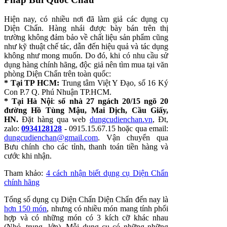
Hiện nay, có nhiều nơi đã làm giả các dụng cụ
Diện Chẩn. Hàng nhái được bày bán trên thị
trường không đảm bảo về chất liệu sản phẩm cũng
như kỹ thuật chế tác, dẫn đến hiệu quả và tác dụng
không như mong muốn. Do đó, khi có nhu cầu sử
dụng hàng chính hãng, độc giả nên tìm mua tại văn
phòng Diện Chẩn trên toàn quốc:
* Tại TP HCM:
Trung tâm Việt Y Đạo, số 16 Ký
Con P.7 Q. Phú Nhuận TP.HCM.
* Tại Hà Nội
:
số nhà 27 ngách 20/15 ngõ 20
đường Hồ Tùng Mậu, Mai Dịch, Cầu Giấy,
HN.
Đặt hàng qua web
dungcudienchan.vn
, Đt,
zalo:
0934128128
- 0915.15.67.15 hoặc qua email:
dungcudienchan@gmail.com
. Vận chuyển qua
Bưu chính cho các tỉnh, thanh toán tiền hàng và
cước khi nhận.
Tham khảo:
4 cách nhận biết dụng cụ Diện Chẩn
chính hãng
Tổng số dụng cụ Diện Chẩn Diện Chẩn đến nay là
hơn 150 món
, nhưng có nhiều món mang tính phối
hợp và có những món có 3 kích cỡ khác nhau
(Nhỏ, trung, lớn). Mỗi dụng cụ có những những