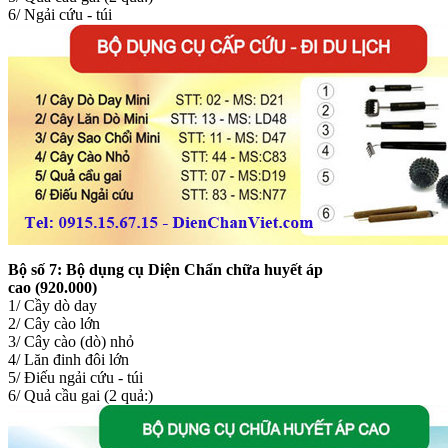
6/ Ngải cứu - túi
Bộ số 7:
Bộ dụng cụ Diện Chẩn chữa huyết áp
cao (920.000)
1/ Cầy dò day
2/ Cây cào lớn
3/ Cây cào (dò) nhỏ
4/ Lăn đinh đôi lớn
5/ Điếu ngải cứu - túi
6/ Quả cầu gai (2 quả:)