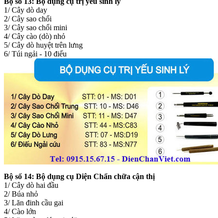
Bộ số 13:
Bộ dụng cụ trị yếu sinh lý
1/ Cây dò day
2/ Cây sao chổi
3/ Cây sao chổi mini
4/ Cây cào (dò) nhỏ
5/ Cây dò huyệt trên lưng
6/ Túi ngải - 10 điếu
Bộ số 14:
Bộ dụng cụ Diện Chẩn chữa cận thị
1/ Cây dò hai đầu
2/ Búa nhỏ
3/ Lăn đinh cầu gai
4/ Cào lớn