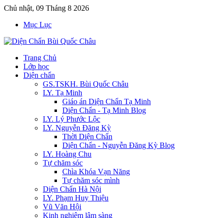
Chủ nhật, 09 Tháng 8 2026
Mục Lục
Trang Chủ
Lớp học
Diện chẩn
GS.TSKH. Bùi Quốc Châu
LY. Tạ Minh
Giáo án Diện Chẩn Tạ Minh
Diện Chẩn - Tạ Minh Blog
LY. Lý Phước Lộc
LY. Nguyễn Đăng Kỳ
Thời Diện Chẩn
Diện Chẩn - Nguyễn Đăng Kỳ Blog
LY. Hoàng Chu
Tự chăm sóc
Chìa Khóa Vạn Năng
Tự chăm sóc mình
Diện Chẩn Hà Nội
LY. Phạm Huy Thiệu
Vũ Văn Hội
Kinh nghiệm lâm sàng