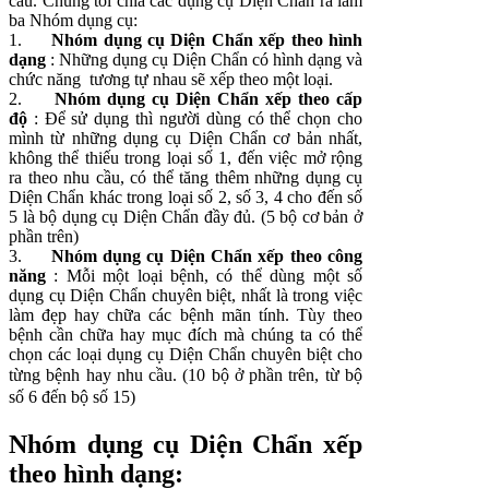
cầu. Chúng tôi chia các dụng cụ Diện Chẩn ra làm
ba Nhóm dụng cụ:
1.
Nhóm dụng cụ Diện Chẩn xếp theo hình
dạng
: Những dụng cụ Diện Chẩn có hình dạng và
chức năng tương tự nhau sẽ xếp theo một loại.
2.
Nhóm dụng cụ Diện Chẩn xếp theo
c
ấp
độ
: Để sử dụng thì người dùng có thể chọn cho
mình từ những dụng cụ Diện Chẩn cơ bản nhất,
không thể thiếu trong loại số 1, đến việc mở rộng
ra theo nhu cầu, có thể tăng thêm những dụng cụ
Diện Chẩn khác trong loại số 2, số 3, 4 cho đến số
5 là bộ dụng cụ Diện Chẩn đầy đủ. (5 bộ cơ bản ở
phần trên)
3.
Nhóm dụng cụ Diện Chẩn xếp theo
c
ông
năng
: Mỗi một loại bệnh, có thể dùng một số
dụng cụ Diện Chẩn chuyên biệt, nhất là trong việc
làm đẹp hay chữa các bệnh mãn tính. Tùy theo
bệnh cần chữa hay mục đích mà chúng ta có thể
chọn các loại dụng cụ Diện Chẩn chuyên biệt cho
từng bệnh hay nhu cầu.
(10 bộ ở phần trên, từ bộ
số 6 đến bộ số 15)
Nhóm dụng cụ Diện Chẩn xếp
theo hình dạng: