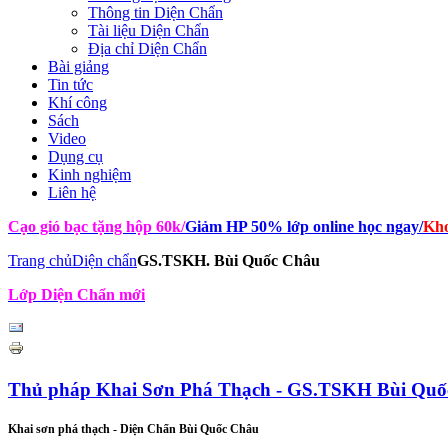
Thông tin Diện Chẩn
Tài liệu Diện Chẩn
Địa chỉ Diện Chẩn
Bài giảng
Tin tức
Khí công
Sách
Video
Dụng cụ
Kinh nghiệm
Liên hệ
Cạo gió bạc tặng hộp 60k
/
Giảm HP 50% lớp online học ngay
/
Kho
Trang chủ
Diện chẩn
GS.TSKH. Bùi Quốc Châu
Lớp Diện Chẩn mới
Thủ pháp Khai Sơn Phá Thạch - GS.TSKH Bùi Quố
Khai sơn phá thạch - Diện Chẩn Bùi Quốc Châu