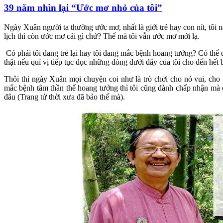
39 năm nhìn lại “Ước mơ nhỏ của tôi”
Ngày Xuân người ta thường ước mơ, nhất là giới trẻ hay con nít, tôi 
lịch thì còn ước mơ cái gì chứ? Thế mà tôi vẫn ước mơ mới lạ.
Có phải tôi đang trẻ lại hay tôi đang mắc bệnh hoang tưởng? Có thể 
thật nếu quí vị tiếp tục đọc những dòng dưới đây của tôi cho đến hết b
Thôi thì ngày Xuân mọi chuyện coi như là trò chơi cho nó vui, cho 
mắc bệnh tâm thần thể hoang tưởng thì tôi cũng đành chấp nhận mà c
đâu (Trang tử thời xưa đã bảo thế mà).