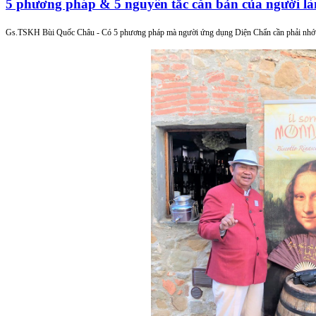
5 phương pháp & 5 nguyên tắc căn bản của người l
Gs.TSKH Bùi Quốc Châu -
Có 5 phương pháp mà người ứng dụng Diện Chẩn cần phải nhớ