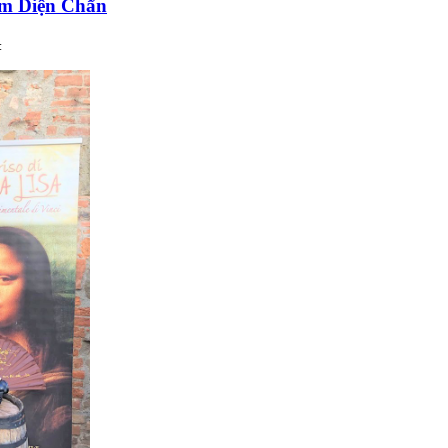
àm Diện Chẩn
: