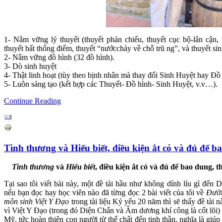
1- Nắm vững lý thuyết (thuyết phản chiếu, thuyết cục bộ-lân cận, 
thuyết bất thống điểm, thuyết “nướcchảy về chỗ trũ ng”, và thuyết sin
2- Nắm vững đồ hình (32 đồ hình).
3- Dò sinh huyệt
4- Thật linh hoạt (tùy theo bịnh nhân mà thay đổi Sinh Huyệt hay Đồ
5- Luôn sáng tạo (kết hợp các Thuyết- Đồ hình- Sinh Huyệt, v.v…).
Continue Reading
Tình thương và Hiểu biết, điều kiện ắt có và đủ để b
Tình thương
và
Hiểu biết
,
điều kiện ắt có và đủ để bao dung, t
Tại sao tôi viết bài này, một đề tài hầu như không dính líu gì đế
nếu bạn đọc hay học viên nào đã từng đọc 2 bài viết của tôi về
Đườn
môn sinh Việt Y Đạo
trong tài liệu Kỷ yếu 20 năm thì sẽ thấy đề tài
vì Việt Y Đạo (trong đó Diện Chẩn và Âm dương khí công là cốt lõi
Mỹ, tức hoàn thiện con người từ thể chất đến tinh thần, nghĩa là giú