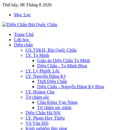
Thứ bảy, 08 Tháng 8 2026
Mục Lục
Trang Chủ
Lớp học
Diện chẩn
GS.TSKH. Bùi Quốc Châu
LY. Tạ Minh
Giáo án Diện Chẩn Tạ Minh
Diện Chẩn - Tạ Minh Blog
LY. Lý Phước Lộc
LY. Nguyễn Đăng Kỳ
Thời Diện Chẩn
Diện Chẩn - Nguyễn Đăng Kỳ Blog
LY. Hoàng Chu
Tự chăm sóc
Chìa Khóa Vạn Năng
Tự chăm sóc mình
Diện Chẩn Hà Nội
LY. Phạm Huy Thiệu
Vũ Văn Hội
Kinh nghiệm lâm sàng