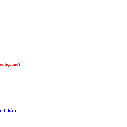
á học mới
c Châu