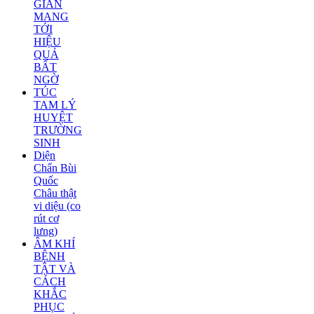
GIẢN
MANG
TỚI
HIỆU
QUẢ
BẤT
NGỜ
TÚC
TAM LÝ
HUYỆT
TRƯỜNG
SINH
Diện
Chẩn Bùi
Quốc
Châu thật
vi diệu (co
rút cơ
lưng)
ÂM KHÍ
BỆNH
TẬT VÀ
CÁCH
KHẮC
PHỤC