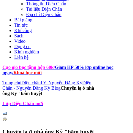
Thông tin Diện Chẩn
Tài liệu Diện Chẩn
Địa chỉ Diện Chẩn
Bài giảng
Tin tức
Khí công
Sách
Video
Dụng cụ
Kinh nghiệm
Liên hệ
Cạo gió bạc tặng hộp 60k
/
Giảm HP 50% lớp online học
ngay
/
Khoá học mới
Trang chủ
Diện chẩn
LY. Nguyễn Đăng Kỳ
Diện
Chẩn - Nguyễn Đăng Kỳ Blog
Chuyện lạ ở nhà
ông Kỳ "bấm huyệt
Lớp Diện Chẩn mới
Chuyện lạ ở nhà ông Kỳ "bấm huyệt