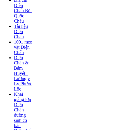
Địa chỉ
Diện
Chẩn Bùi
Quốc
Châu
Tài liệu
Diện
Chẩn
1001 mẹo
vặt Diện
Chẩn
Diện
Chẩn &
Bấm
Huyệt -
Lương y
Lý Phước
Lộc
Khai
giảng lớp
Diện
Chẩn
dưỡng
sinh cơ
bản