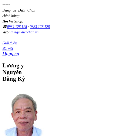
-----
Dụng cụ Diện Chẩn
chính hãng;
Hội Vũ Shop.
☎
0934.128.128
/
0383.128.128
Web:
dungcudienchan.vn
----
Giới thiệu
Bài viết
Dụng cụ
Lương
y
Nguyễn
Đăng Kỳ