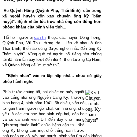
Về Quỳnh Hồng (Quỳnh Phụ, Thái Bình), dân trong
xã ngoài huyện xôn xao chuyện ông Kỳ "bấm
huyệt". Bệnh nhân túc trực nhà ông còn đông hơn
phòng khám của bệnh viện tỉnh...
Hễ hỏi người bị
cận thị
thuộc các huyện Đông Hưng,
Quỳnh Phụ, Vũ Thư, Hưng Hà... liền kề nhau ở tỉnh
Thái Bình, thế nào cũng được nghe nhắc đến ông Kỳ
"bấm huyệt". Vùng quê có người nổi tiếng nên chúng
tôi đã năm lần bảy lượt đến đội 4, thôn Lương Cụ Nam,
xã Quỳnh Hồng để "mục sở thị".
"Bệnh nhân" vào ra tấp nập nhà... chưa có giấy
phép hành nghề
Phía trước chúng tôi, hai chiếc xe máy ngoặt
vào cổng nhà ông Nguyễn Đăng Kỳ, thương
binh hạng 4, sinh năm 1941. 3h chiều, vẫn có
tới gần trăm người ngồi chật kín nhà ông, chủ
yếu là các em học học sinh cấp hai, cấp ba
và có cả sinh viên ĐH đến đây chờ mong
"phương thuốc lành" chữa bệnh cận thị. Nhà
ông Kỳ không còn một chỗ trống, sân trước
nhà ngập xe cộ, vậy mà người bệnh vẫn tìm đến không