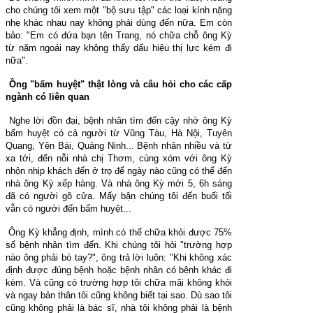
cho chúng tôi xem một "bộ sưu tập" các loại kính nặng
nhẹ khác nhau nay không phải dùng đến nữa. Em còn
bảo: "Em có đứa bạn tên Trang, nó chữa chỗ ông Kỳ
từ năm ngoái nay không thấy dấu hiệu thị lực kém đi
nữa".
Ồng "bấm huyệt" thật lòng và câu hỏi cho các cấp
ngành có liên quan
Nghe lời đồn đại, bệnh nhân tìm đến cậy nhờ ông Kỳ
bấm huyệt có cả người từ Vũng Tàu, Hà Nội, Tuyên
Quang, Yên Bái, Quảng Ninh... Bệnh nhân nhiều và từ
xa tới, đến nỗi nhà chị Thơm, cùng xóm với ông Kỳ
nhộn nhịp khách đến ở trọ để ngày nào cũng có thể đến
nhà ông Kỳ xếp hàng. Và nhà ông Kỳ mới 5, 6h sáng
đã có người gõ cửa. Mấy bận chúng tôi đến buổi tối
vẫn có người đến bấm huyệt...
Ông Kỳ khẳng định, mình có thể chữa khỏi được 75%
số bệnh nhân tìm đến. Khi chúng tôi hỏi "trường hợp
nào ông phải bó tay?", ông trả lời luôn: "Khi không xác
định được đúng bệnh hoặc bệnh nhân có bệnh khác đi
kèm. Và cũng có trường hợp tôi chữa mãi không khỏi
và ngay bản thân tôi cũng không biết tại sao. Dù sao tôi
cũng không phải là bác sĩ, nhà tôi không phải là bệnh