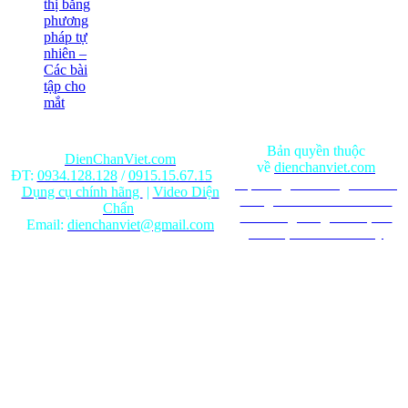
thị bằng
phương
pháp tự
nhiên –
Các bài
tập cho
mắt
Bản quyền thuộc
DienChanViet.com
về
dienchanviet.com
ĐT:
0934.128.128
/
0915.15.67.15
Nội dung trên trang web chỉ
Dụng cụ chính hãng
|
Video Diện
mang tính chất tham khảo.
Chẩn
Ghi rõ nguồn gốc khi phát
Email:
dienchanviet@gmail.com
hành lại từ Website này