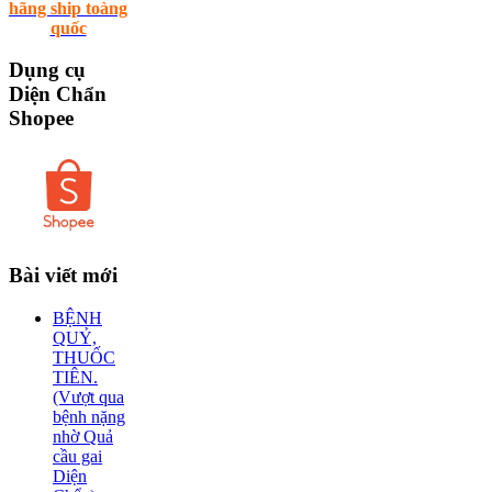
hãng ship toàng
quốc
Dụng
cụ
Diện Chẩn
Shopee
Bài
viết mới
BỆNH
QUỶ,
THUỐC
TIÊN.
(Vượt qua
bệnh nặng
nhờ Quả
cầu gai
Diện