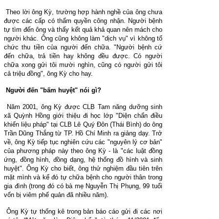
Theo lời ông Kỳ, trường hợp hành nghề của ông chưa
được các cấp có thẩm quyền công nhận. Người bệnh
tự tìm đến ông và thấy kết quả khả quan nên mách cho
người khác. Ông cũng không làm "dịch vụ" vì không tổ
chức thu tiền của người đến chữa. "Người bệnh cứ
đến chữa, trả tiền hay không đều được. Có người
chữa xong gửi tôi mười nghìn, cũng có người gửi tôi
cả triệu đồng", ông Kỳ cho hay.
Người đến "bấm huyệt" nói gì?
Năm 2001, ông Kỳ được CLB Tam năng dưỡng sinh
xã Quỳnh Hồng giới thiệu đi học lớp "Diện chẩn điều
khiển liệu pháp" tại CLB Lê Quý Đôn (Thái Bình) do ông
Trần Dũng Thắng từ TP. Hồ Chí Minh ra giảng dạy. Trở
về, ông Kỳ tiếp tục nghiên cứu các "nguyên lý cơ bản"
của phương pháp này theo ông Kỳ - là "các luật đồng
ứng, đồng hình, đồng dạng, hệ thống đồ hình và sinh
huyệt". Ông Kỳ cho biết, ông thử nghiệm đầu tiên trên
mặt mình và kế đó tự chữa bệnh cho người thân trong
gia đình (trong đó có bà mẹ Nguyễn Thị Phụng, 99 tuổi
vốn bị viêm phế quản đã nhiều năm).
Ông Kỳ tự thống kê trong bản báo cáo gửi đi các nơi