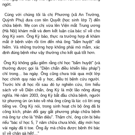
ngớt.
Cùng với chúng tôi là chị Phương (xã An Trường,
Quỳnh Phụ) đưa con tên Quyết (học sinh lớp 7) đến
chữa bệnh. Mẹ con chị vừa lên Viện mắt Trung ương
(Hà Nội) khám mắt và đem kết luận của bác sĩ về cho
ông Kỳ xem. Ông Kỳ bảo, thực ra trường hợp đi khám
mắt ở bệnh viện rồi tìm đến nhà ông "bấm huyệt" rất
hiếm. Và những trường hợp không phải mò mẫm, xác
định đúng bệnh như vậy thường cho kết quả tốt hơn.
Ông Kỳ không giấu giếm rằng chỉ học "bấm huyệt" (và
thường được gọi là "Diện chẩn điều khiển liệu pháp")
chỉ trong... ba ngày. Ông cũng chưa trải qua một lớp
học chính quy nào về y học, điều trị bệnh cứu người.
Trước khi đi học rồi sau đó tự nghiên cứu, tìm hiểu
sách vở về Diện chẩn, ông Kỳ là một lão nông đúng
nghĩa. Hè năm 2003, ông Kỳ bắt đầu chữa bệnh, người
tứ phương ùn ùn kéo về nhà ông cũng là lúc có lời ong
tiếng ve. Ông Kỳ nói, trong sinh hoạt chi bộ ông đã bị
công kích, phản đối gay gắt phương pháp chữa bệnh
mà ông tự cho là "thần diệu". Thậm chí, ông còn bị bêu
riếu "bác sĩ học 5, 7 năm chữa chưa khỏi, đây mới học
vài ngày đã ti toe. Ông ấy mà chữa được bệnh thì bác
sĩ về chăn gà hết!..."