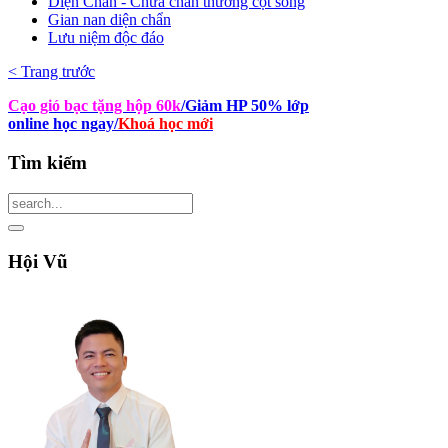
Diện Chẩn - Chữa chấn thương cột sống
Gian nan diện chẩn
Lưu niệm độc đáo
< Trang trước
Cạo gió bạc tặng hộp 60k
/Giảm HP 50% lớp
online học ngay
/
Khoá học mới
Tìm
kiếm
Hội
Vũ