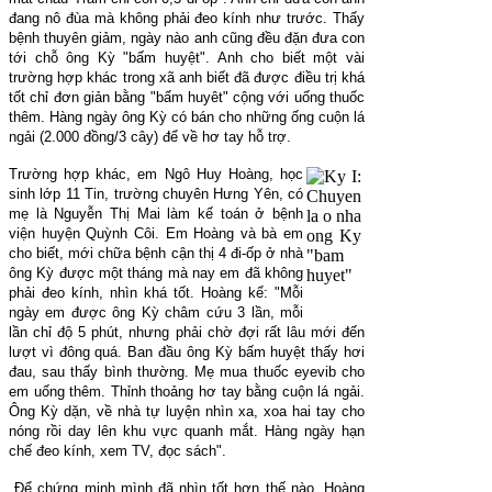
đang nô đùa mà không phải đeo kính như trước. Thấy
bệnh thuyên giảm, ngày nào anh cũng đều đặn đưa con
tới chỗ ông Kỳ "bấm huyệt". Anh cho biết một vài
trường hợp khác trong xã anh biết đã được điều trị khá
tốt chỉ đơn giản bằng "bấm huyêt" cộng với uống thuốc
thêm. Hàng ngày ông Kỳ có bán cho những ống cuộn lá
ngải (2.000 đồng/3 cây) để về hơ tay hỗ trợ.
Trường hợp khác, em Ngô Huy Hoàng, học
sinh lớp 11 Tin, trường chuyên Hưng Yên, có
mẹ là Nguyễn Thị Mai làm kế toán ở bệnh
viện huyện Quỳnh Côi. Em Hoàng và bà em
cho biết, mới chữa bệnh cận thị 4 đi-ốp ở nhà
ông Kỳ được một tháng mà nay em đã không
phải đeo kính, nhìn khá tốt. Hoàng kể: "Mỗi
ngày em được ông Kỳ châm cứu 3 lần, mỗi
lần chỉ độ 5 phút, nhưng phải chờ đợi rất lâu mới đến
lượt vì đông quá. Ban đầu ông Kỳ bấm huyệt thấy hơi
đau, sau thấy bình thường. Mẹ mua thuốc eyevib cho
em uống thêm. Thỉnh thoảng hơ tay bằng cuộn lá ngải.
Ông Kỳ dặn, về nhà tự luyện nhìn xa, xoa hai tay cho
nóng rồi day lên khu vực quanh mắt. Hàng ngày hạn
chế đeo kính, xem TV, đọc sách".
Để chứng minh mình đã nhìn tốt hơn thế nào, Hoàng