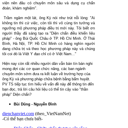
viện nên đâu có chuyên môn sâu và dụng cụ chẩn
đoán, khám nghiệm".
Trầm ngâm một lát, ông Kỳ nói như trút nỗi lòng: "Ai
không tin thì cứ việc, còn tôi thì vô cùng tin tưởng và
ngưỡng mộ phương pháp điều trị mới này. Tôi biết ơn
người thầy đã sáng tạo ra "Diện chẩn điều khiển liệu
pháp" - ông Bùi Quốc Châu ở TP. Hồ Chí Minh. Ở Thái
Bình, Hà Nội, TP. Hồ Chí Minh có hàng nghìn người
đang chữa trị và theo học phương pháp này và chúng
tôi coi đó là Việt Y đạo chỉ có ở Việt Nam..."
Hiện nay còn rất nhiều người dân vẫn bán tín bán nghi
mong đợi các cơ quan chức năng, các ban ngành
chuyên môn sớm đưa ra kết luận về trường hợp của
ông Kỳ và phương pháp chữa bệnh bằng bấm huyệt.
PV TS tiếp tục tìm hiểu về vấn đề này để thông tin đến
bạn đọc, trả lời câu hỏi liệu có thể tin cậy vào "thần
pháp" Diện chẩn?
Bùi Dũng - Nguyễn Đình
dienchanviet.com
(theo_VietNamNet)
-Có thể bạn chưa biết-