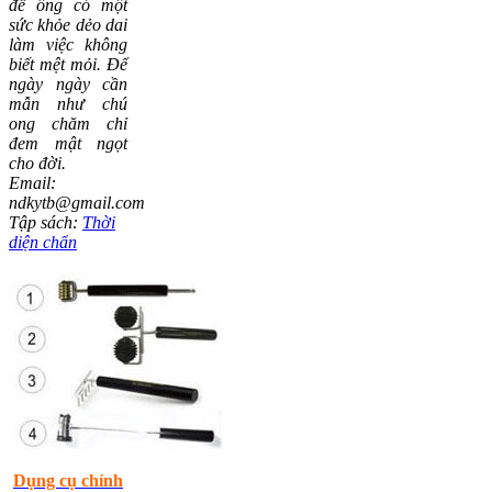
để ông có một
sức khỏe dẻo dai
làm việc không
biết mệt mỏi. Để
ngày ngày cần
mẫn như chú
ong chăm chỉ
đem mật ngọt
cho đời.
Email:
ndkytb@gmail.com
Tập sách:
Thời
diện chẩn
Dụng cụ chính