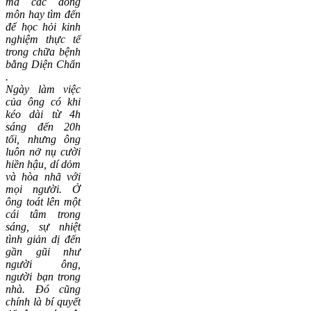
mà các đồng
môn hay tìm đến
để học hỏi kinh
nghiệm
thực tế
trong chữa bệnh
bằng
Diện Chẩn
.
Ngày làm việc
của ông có khi
kéo dài từ 4h
sáng đến 20h
tối, nhưng ông
luôn nở nụ cười
hiền hậu, dí dỏm
và hòa nhã với
mọi người. Ở
ông toát lên một
cái tâm trong
sáng, sự nhiệt
tình giản dị đến
gần gũi như
người ông,
người bạn trong
nhà. Đó cũng
chính là bí quyết