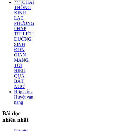
????CHẢI
THÔNG
KINH
LẠC
PHƯƠNG
PHÁP
TRỊ LIỆU
DƯỠNG
SINH
ĐƠN
GIẢN
MANG
TỚI
HIỆU
QUẢ
BẤT
NGỜ
Hợp cốc -
Huyệt vạn
năng
Bài
đọc
nhiều nhất