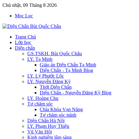
Chủ nhật, 09 Tháng 8 2026
Mục Lục
Trang Chủ
Lớp học
Diện chẩn
GS.TSKH. Bùi Quốc Châu
LY. Tạ Minh
Giáo án Diện Chẩn Tạ Minh
Diện Chẩn - Tạ Minh Blog
LY. Lý Phước Lộc
LY. Nguyễn Đăng Kỳ
Thời Diện Chẩn
Diện Chẩn - Nguyễn Đăng Kỳ Blog
LY. Hoàng Chu
Tự chăm sóc
Chìa Khóa Vạn Năng
Tự chăm sóc mình
Diện Chẩn Hà Nội
LY. Phạm Huy Thiệu
Vũ Văn Hội
Kinh nghiệm lâm sàng