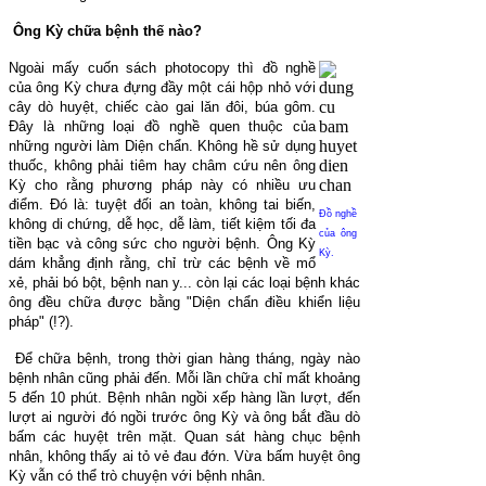
Ông Kỳ chữa bệnh thế nào?
Ngoài mấy cuốn sách photocopy thì đồ nghề
của ông Kỳ chưa đựng đầy một cái hộp nhỏ với
cây dò huyệt, chiếc cào gai lăn đôi, búa gôm.
Đây là những loại đồ nghề quen thuộc của
những người làm Diện chẩn. Không hề sử dụng
thuốc, không phải tiêm hay châm cứu nên ông
Kỳ cho rằng phương pháp này có nhiều ưu
điểm. Đó là: tuyệt đối an toàn, không tai biến,
Đồ nghề
không di chứng, dễ học, dễ làm, tiết kiệm tối đa
của ông
tiền bạc và công sức cho người bệnh. Ông Kỳ
Kỳ.
dám khẳng định rằng, chỉ trừ các bệnh về mổ
xẻ, phải bó bột, bệnh nan y... còn lại các loại bệnh khác
ông đều chữa được bằng "Diện chẩn điều khiển liệu
pháp" (!?).
Để chữa bệnh, trong thời gian hàng tháng, ngày nào
bệnh nhân cũng phải đến. Mỗi lần chữa chỉ mất khoảng
5 đến 10 phút. Bệnh nhân ngồi xếp hàng lần lượt, đến
lượt ai người đó ngồi trước ông Kỳ và ông bắt đầu dò
bấm các huyệt trên mặt. Quan sát hàng chục bệnh
nhân, không thấy ai tỏ vẻ đau đớn. Vừa bấm huyệt ông
Kỳ vẫn có thể trò chuyện với bệnh nhân.