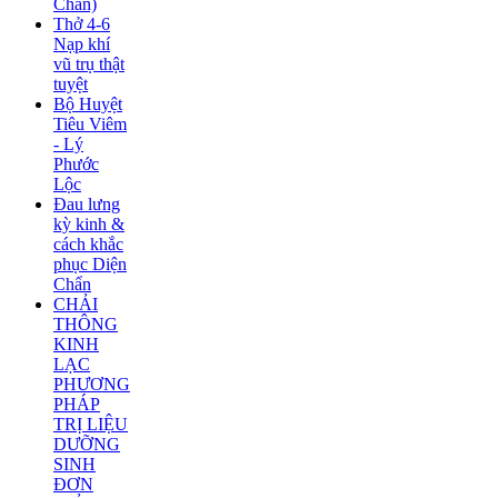
Chẩn)
Thở 4-6
Nạp khí
vũ trụ thật
tuyệt
Bộ Huyệt
Tiêu Viêm
- Lý
Phước
Lộc
Đau lưng
kỳ kinh &
cách khắc
phục Diện
Chẩn
CHẢI
THÔNG
KINH
LẠC
PHƯƠNG
PHÁP
TRỊ LIỆU
DƯỠNG
SINH
ĐƠN