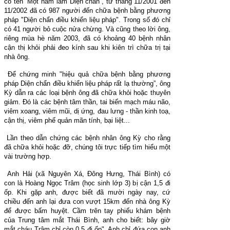
có tên “Một năm làm Diện chẩn”, từ tháng 11/2001 đến
11/2002 đã có 987 người đến chữa bệnh bằng phương
pháp "Diện chẩn điều khiển liệu pháp". Trong số đó chỉ
có 41 người bỏ cuộc nửa chừng. Và cũng theo lời ông,
riêng mùa hè năm 2003, đã có khoảng 40 bệnh nhân
cận thị khỏi phải đeo kính sau khi kiên trì chữa trị tại
nhà ông.
Để chứng minh "hiệu quả chữa bệnh bằng phương
pháp Diện chẩn điều khiển liệu pháp rất lạ thường”, ông
Kỳ dẫn ra các loại bệnh ông đã chữa khỏi hoặc thuyên
giảm. Đó là các bệnh tâm thần, tai biến mạch máu não,
viêm xoang, viêm mũi, dị ứng, đau lưng - thần kinh toạ,
cận thị, viêm phế quản mãn tính, bại liệt...
Lần theo dẫn chứng các bệnh nhân ông Kỳ cho rằng
đã chữa khỏi hoặc đỡ, chúng tôi trực tiếp tìm hiểu một
vài trường hợp.
Anh Hải (xã Nguyên Xá, Đông Hưng, Thái Bình) có
con là Hoàng Ngọc Trâm (học sinh lớp 3) bị cận 1,5 đi
ốp. Khi gặp anh, được biết đã mười ngày nay, cứ
chiều đến anh lại đưa con vượt 15km đến nhà ông Kỳ
để được bấm huyệt. Cầm trên tay phiếu khám bệnh
của Trung tâm mắt Thái Bình, anh cho biết: bây giờ
mắt cháu Trâm chỉ còn 0,5 đi ốp". Anh chỉ đứa con anh