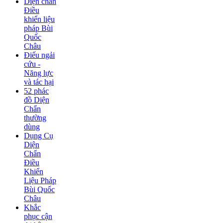
Diện chẩn
Điều
khiển liệu
pháp Bùi
Quốc
Châu
Điếu ngải
cứu -
Năng lực
và tác hại
52 phác
đồ Diện
Chẩn
thường
dùng
Dụng Cụ
Diện
Chẩn
Điều
Khiển
Liệu Pháp
Bùi Quốc
Châu
Khắc
phục cận