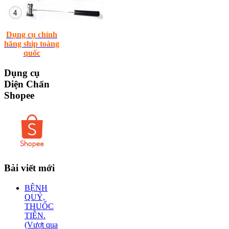
Dụng cụ chính
hãng ship toàng
quốc
Dụng
cụ
Diện Chẩn
Shopee
Bài
viết mới
BỆNH
QUỶ,
THUỐC
TIÊN.
(Vượt qua