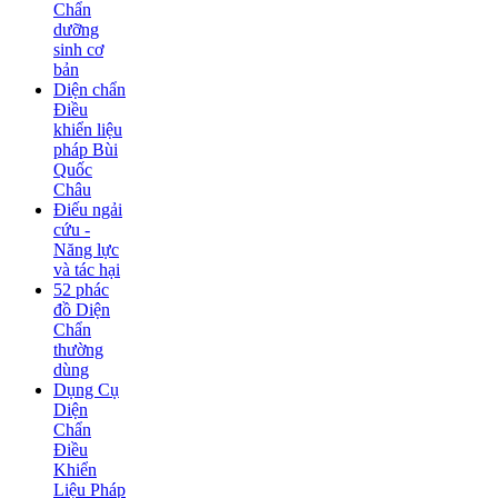
Chẩn
dưỡng
sinh cơ
bản
Diện chẩn
Điều
khiển liệu
pháp Bùi
Quốc
Châu
Điếu ngải
cứu -
Năng lực
và tác hại
52 phác
đồ Diện
Chẩn
thường
dùng
Dụng Cụ
Diện
Chẩn
Điều
Khiển
Liệu Pháp