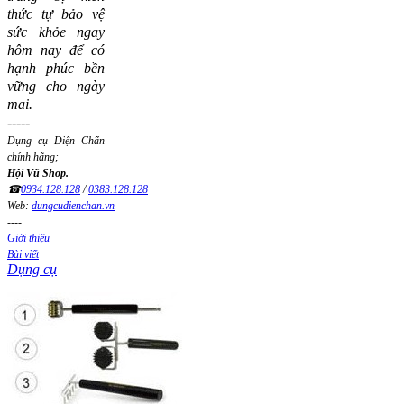
thức tự bảo vệ
sức khỏe ngay
hôm nay để có
hạnh phúc bền
vững cho ngày
mai.
-----
Dụng cụ Diện Chẩn
chính hãng;
Hội Vũ Shop.
☎
0934.128.128
/
0383.128.128
Web:
dungcudienchan.vn
----
Giới thiệu
Bài viết
Dụng cụ