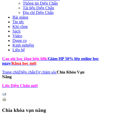
Thông tin Diện Chẩn
Tài liệu Diện Chẩn
Địa chỉ Diện Chẩn
Bài giảng
Tin tức
Khí công
Sách
Video
Dụng cụ
Kinh nghiệm
Liên hệ
Cạo gió bạc tặng hộp 60k
/
Giảm HP 50% lớp online học
ngay
/
Khoá học mới
Trang chủ
Diện chẩn
Tự chăm sóc
Chìa Khóa Vạn
Năng
Lớp Diện Chẩn mới
Chìa khóa vạn năng