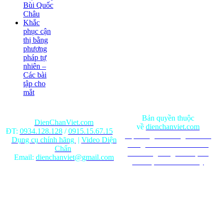
Bùi Quốc
Châu
Khắc
phục cận
thị bằng
phương
pháp tự
nhiên –
Các bài
tập cho
mắt
Bản quyền thuộc
DienChanViet.com
về
dienchanviet.com
ĐT:
0934.128.128
/
0915.15.67.15
Nội dung trên trang web chỉ
Dụng cụ chính hãng
|
Video Diện
mang tính chất tham khảo.
Chẩn
Ghi rõ nguồn gốc khi phát
Email:
dienchanviet@gmail.com
hành lại từ Website này