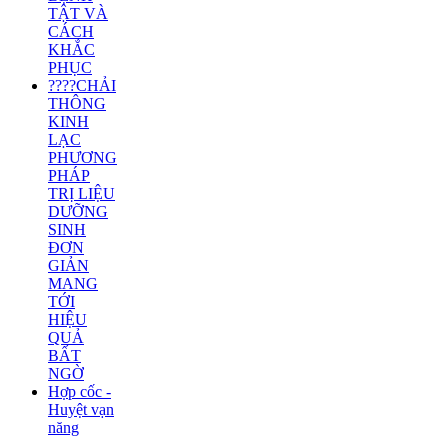
TẬT VÀ
CÁCH
KHẮC
PHỤC
????CHẢI
THÔNG
KINH
LẠC
PHƯƠNG
PHÁP
TRỊ LIỆU
DƯỠNG
SINH
ĐƠN
GIẢN
MANG
TỚI
HIỆU
QUẢ
BẤT
NGỜ
Hợp cốc -
Huyệt vạn
năng