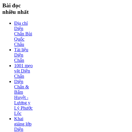
Bài
đọc
nhiều nhất
Địa chỉ
Diện
Chẩn Bùi
Quốc
Châu
Tài liệu
Diện
Chẩn
1001 mẹo
vặt Diện
Chẩn
Diện
Chẩn &
Bấm
Huyệt -
Lương y
Lý Phước
Lộc
Khai
giảng lớp
Diện