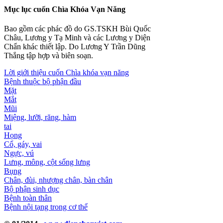
Mục lục cuốn Chìa Khóa Vạn Năng
Bao gồm các phác đồ do GS.TSKH Bùi Quốc
Châu, Lương y Tạ Minh và các Lương y Diện
Chẩn khác thiết lập. Do Lương Y Trần Dũng
Thắng tập hợp và biên soạn.
Lời giới thiệu cuốn Chìa khóa vạn năng
Bệnh thuộc bộ phận đầu
Mặt
Mắt
Mũi
Miệng, lưỡi, răng, hàm
tai
Họng
Cổ, gáy, vai
Ngực, vú
Lưng, mông, cột sống lưng
Bụng
Chân, đùi, nhượng chân, bàn chân
Bộ phận sinh dục
Bệnh toàn thân
Bệnh nội tạng trong cơ thể