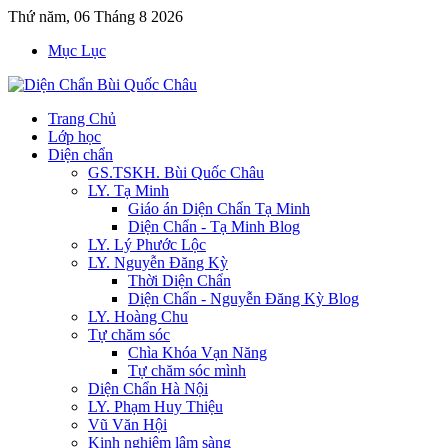
Thứ năm, 06 Tháng 8 2026
Mục Lục
Trang Chủ
Lớp học
Diện chẩn
GS.TSKH. Bùi Quốc Châu
LY. Tạ Minh
Giáo án Diện Chẩn Tạ Minh
Diện Chẩn - Tạ Minh Blog
LY. Lý Phước Lộc
LY. Nguyễn Đăng Kỳ
Thời Diện Chẩn
Diện Chẩn - Nguyễn Đăng Kỳ Blog
LY. Hoàng Chu
Tự chăm sóc
Chìa Khóa Vạn Năng
Tự chăm sóc mình
Diện Chẩn Hà Nội
LY. Phạm Huy Thiệu
Vũ Văn Hội
Kinh nghiệm lâm sàng