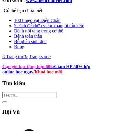
© 01/2014 -
www.dienchanviet.com
-Có thể bạn chưa biết-
1001 mẹo vặt Diện Chẩn
5 cách để chữa viêm xoang ít tốn kém
Bệnh nội tạng trong cơ thể
Bệnh toàn thân
Bộ phận sinh dục
Bụng
< Trang trước
Trang sau >
Cạo gió bạc tặng hộp 60k
/Giảm HP 50% lớp
online học ngay
/
Khoá học mới
Tìm
kiếm
Hội
Vũ