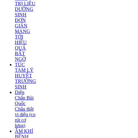
TRỊ LIỆU
DƯỠNG
SINH
ĐƠN
GIẢN
MANG
TỚI
HIỆU
QUẢ
BẤT
NGỜ
TÚC
TAM LÝ
HUYỆT
TRƯỜNG
SINH
Diện
Chẩn Bùi
Quốc
Châu thật
vi diệu (co
rút cơ
lưng)
ÂM KHÍ
BỆNH