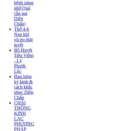
bệnh nặng
nhờ Quả
cầu gai
Diện
Chẩn)
Thở 4-6
Nạp khí
vũ trụ thật
tuyệt
Bộ Huyệt
Tiêu Viêm
- Lý
Phước
Lộc
Đau lưng
kỳ kinh &
cách khắc
phục Diện
Chẩn
CHẢI
THÔNG
KINH
LẠC
PHƯƠNG
PHÁP