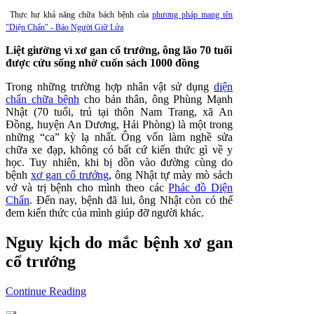
Thực hư khả năng chữa bách bệnh của
phương pháp mang tên
"Diện Chẩn" - Báo Người Giữ Lửa
Liệt giường vì xơ gan cổ trướng, ông lão 70 tuổi
được cứu sống nhờ cuốn sách 1000 đồng
Trong những trường hợp nhân vật sử dụng
diện
chẩn chữa bệnh
cho bản thân, ông Phùng Mạnh
Nhật (70 tuổi, trú tại thôn Nam Trang, xã An
Đồng, huyện An Dương, Hải Phòng) là một trong
những “ca” kỳ lạ nhất. Ông vốn làm nghề sửa
chữa xe đạp, không có bất cứ kiến thức gì về y
học. Tuy nhiên, khi bị dồn vào đường cùng do
bệnh
xơ gan cổ trướng
, ông Nhật tự mày mò sách
vở và trị bệnh cho mình theo các
Phác đồ Diện
Chẩn
. Đến nay, bệnh đã lui, ông Nhật còn có thể
đem kiến thức của mình giúp đỡ người khác.
Nguy kịch do mắc bệnh xơ gan
cổ trướng
Continue Reading