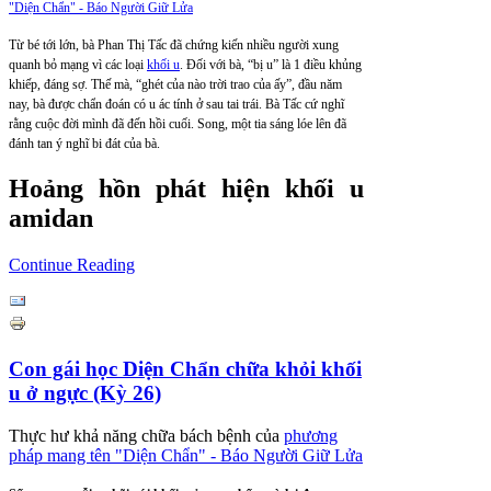
"Diện Chẩn" - Báo Người Giữ Lửa
Từ bé tới lớn, bà Phan Thị Tấc đã chứng kiến nhiều người xung
quanh bỏ mạng vì các loại
khối u
. Đối với bà, “bị u” là 1 điều khủng
khiếp, đáng sợ. Thế mà, “ghét của nào trời trao của ấy”, đầu năm
nay, bà được chẩn đoán có u ác tính ở sau tai trái. Bà Tấc cứ nghĩ
rằng cuộc đời mình đã đến hồi cuối. Song, một tia sáng lóe lên đã
đánh tan ý nghĩ bi đát của bà.
Hoảng hồn phát hiện khối u
amidan
Continue Reading
Con gái học Diện Chẩn chữa khỏi khối
u ở ngực (Kỳ 26)
Thực hư khả năng chữa bách bệnh của
phương
pháp mang tên "Diện Chẩn" - Báo Người Giữ Lửa