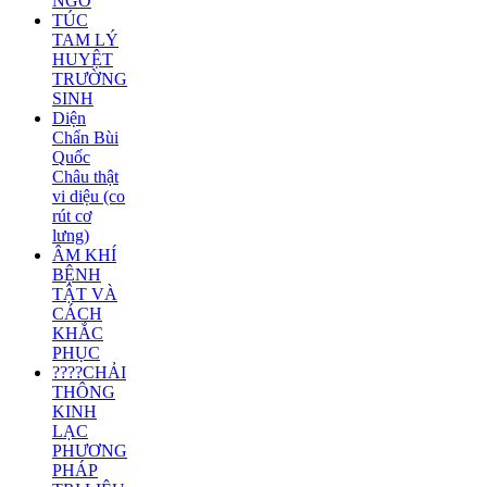
NGỜ
TÚC
TAM LÝ
HUYỆT
TRƯỜNG
SINH
Diện
Chẩn Bùi
Quốc
Châu thật
vi diệu (co
rút cơ
lưng)
ÂM KHÍ
BỆNH
TẬT VÀ
CÁCH
KHẮC
PHỤC
????CHẢI
THÔNG
KINH
LẠC
PHƯƠNG
PHÁP