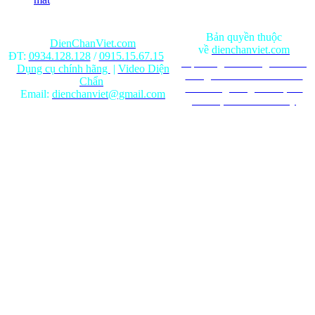
Bản quyền thuộc
DienChanViet.com
về
dienchanviet.com
ĐT:
0934.128.128
/
0915.15.67.15
Nội dung trên trang web chỉ
Dụng cụ chính hãng
|
Video Diện
mang tính chất tham khảo.
Chẩn
Ghi rõ nguồn gốc khi phát
Email:
dienchanviet@gmail.com
hành lại từ Website này