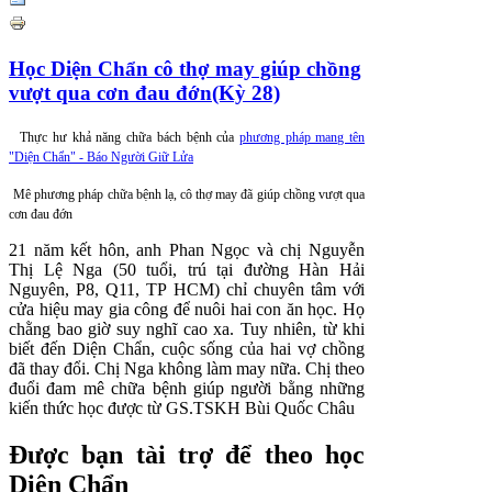
Học Diện Chẩn cô thợ may giúp chồng
vượt qua cơn đau đớn(Kỳ 28)
Thực hư khả năng chữa bách bệnh của
phương pháp mang tên
"Diện Chẩn" - Báo Người Giữ Lửa
Mê phương pháp chữa bệnh lạ, cô thợ may đã giúp chồng vượt qua
cơn đau đớn
21 năm kết hôn, anh Phan Ngọc và chị Nguyễn
Thị Lệ Nga (50 tuổi, trú tại đường Hàn Hải
Nguyên, P8, Q11, TP HCM) chỉ chuyên tâm với
cửa hiệu may gia công để nuôi hai con ăn học. Họ
chằng bao giờ suy nghĩ cao xa. Tuy nhiên, từ khi
biết đến Diện Chẩn, cuộc sống của hai vợ chồng
đã thay đổi. Chị Nga không làm may nữa. Chị theo
đuổi đam mê chữa bệnh giúp người bằng những
kiến thức học được từ GS.TSKH Bùi Quốc Châu
Được bạn tài trợ để theo học
Diện Chẩn