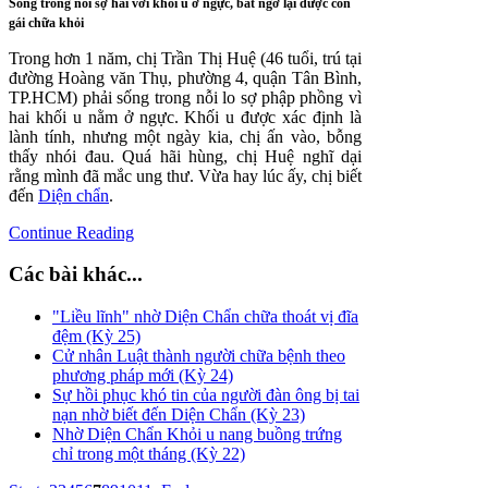
Sống trong nỗi sợ hãi với khối u ở ngực, bất ngờ lại được con
gái chữa khỏi
Trong hơn 1 năm, chị Trần Thị Huệ (46 tuổi, trú tại
đường Hoàng văn Thụ, phường 4, quận Tân Bình,
TP.HCM) phải sống trong nỗi lo sợ phập phồng vì
hai khối u nằm ở ngực. Khối u được xác định là
lành tính, nhưng một ngày kia, chị ấn vào, bỗng
thấy nhói đau. Quá hãi hùng, chị Huệ nghĩ dại
rằng mình đã mắc ung thư. Vừa hay lúc ấy, chị biết
đến
Diện chẩn
.
Continue Reading
Các bài khác...
"Liều lĩnh" nhờ Diện Chẩn chữa thoát vị đĩa
đệm (Kỳ 25)
Cử nhân Luật thành người chữa bệnh theo
phương pháp mới (Kỳ 24)
Sự hồi phục khó tin của người đàn ông bị tai
nạn nhờ biết đến Diện Chẩn (Kỳ 23)
Nhờ Diện Chẩn Khỏi u nang buồng trứng
chỉ trong một tháng (Kỳ 22)