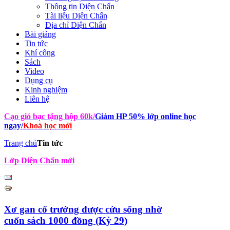
Thông tin Diện Chẩn
Tài liệu Diện Chẩn
Địa chỉ Diện Chẩn
Bài giảng
Tin tức
Khí công
Sách
Video
Dụng cụ
Kinh nghiệm
Liên hệ
Cạo gió bạc tặng hộp 60k
/
Giảm HP 50% lớp online học
ngay
/
Khoá học mới
Trang chủ
Tin tức
Lớp Diện Chẩn mới
Xơ gan cổ trướng được cứu sống nhờ
cuốn sách 1000 đồng (Kỳ 29)