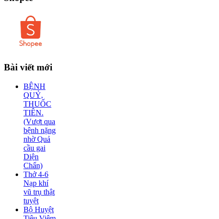
Bài
viết mới
BỆNH
QUỶ,
THUỐC
TIÊN.
(Vượt qua
bệnh nặng
nhờ Quả
cầu gai
Diện
Chẩn)
Thở 4-6
Nạp khí
vũ trụ thật
tuyệt
Bộ Huyệt
Tiêu Viêm