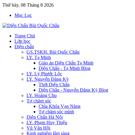
Thứ bảy, 08 Tháng 8 2026
Mục Lục
Trang Chủ
Lớp học
Diện chẩn
GS.TSKH. Bùi Quốc Châu
LY. Tạ Minh
Giáo án Diện Chẩn Tạ Minh
Diện Chẩn - Tạ Minh Blog
LY. Lý Phước Lộc
LY. Nguyễn Đăng Kỳ
Thời Diện Chẩn
Diện Chẩn - Nguyễn Đăng Kỳ Blog
LY. Hoàng Chu
Tự chăm sóc
Chìa Khóa Vạn Năng
Tự chăm sóc mình
Diện Chẩn Hà Nội
LY. Phạm Huy Thiệu
Vũ Văn Hội
Kinh nghiệm lâm sàng