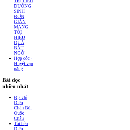
TRỊ LIỆU
DƯỠNG
SINH
ĐƠN
GIẢN
MANG
TỚI
HIỆU
QUẢ
BẤT
NGỜ
Hợp cốc -
Huyệt vạn
năng
Bài
đọc
nhiều nhất
Địa chỉ
Diện
Chẩn Bùi
Quốc
Châu
Tài liệu
Diện