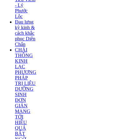
- Lý
Phước
Lộc
Đau lưng
kỳ kinh &
cách khắc
phục Diện
Chẩn
CHẢI
THÔNG
KINH
LẠC
PHƯƠNG
PHÁP
TRỊ LIỆU
DƯỠNG
SINH
ĐƠN
GIẢN
MANG
TỚI
HIỆU
QUẢ
BẤT