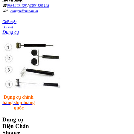
Hội Vũ Shop.
☎
0934.128.128
/
0383.128.128
Web:
dungcudienchan.vn
----
Giới thiệu
Bài viết
Dụng cụ
Dụng cụ chính
hãng ship toàng
quốc
Dụng
cụ
Diện Chẩn
Shopee