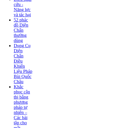
cứu -
Năng lực
và tác hại
52 phác
đồ Diện
Chẩn
thường
dùng
Dụng Cụ
Diện
Chẩn
Điều
Khiển
Liệu Pháp
Bùi Quốc
Châu
Khắc
phục cận
thị bằng
phương
pháp tự
nhiên –
Các bài
tập cho
mắt