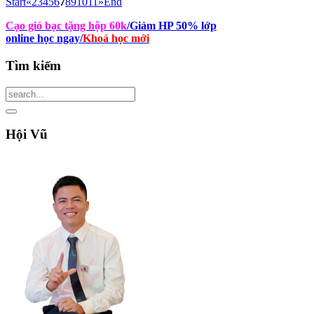
Start
«
2
3
4
5
6
7
8
9
10
11
»
End
Cạo gió bạc tặng hộp 60k
/Giảm HP 50% lớp
online học ngay
/
Khoá học mới
Tìm
kiếm
Hội
Vũ