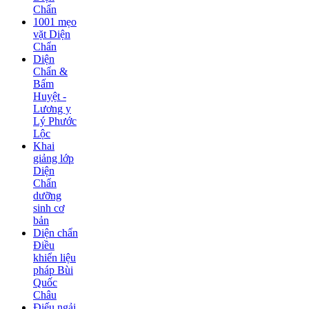
Chẩn
1001 mẹo
vặt Diện
Chẩn
Diện
Chẩn &
Bấm
Huyệt -
Lương y
Lý Phước
Lộc
Khai
giảng lớp
Diện
Chẩn
dưỡng
sinh cơ
bản
Diện chẩn
Điều
khiển liệu
pháp Bùi
Quốc
Châu
Điếu ngải