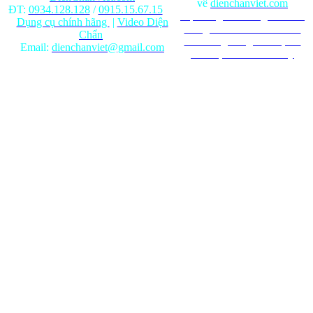
về
dienchanviet.com
ĐT:
0934.128.128
/
0915.15.67.15
Nội dung trên trang web chỉ
Dụng cụ chính hãng
|
Video Diện
mang tính chất tham khảo.
Chẩn
Ghi rõ nguồn gốc khi phát
Email:
dienchanviet@gmail.com
hành lại từ Website này