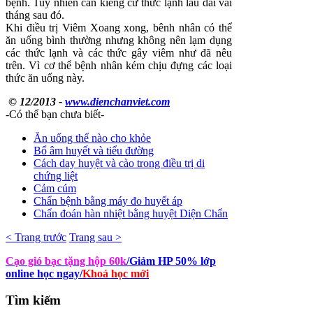
bệnh. Tuy nhiên cần kiêng cử thức lạnh lâu dài vài
tháng sau đó.
Khi điều trị Viêm Xoang xong, bênh nhân có thể
ăn uống bình thường nhưng không nên lạm dụng
các thức lạnh và các thức gây viêm như đã nêu
trên. Vì cơ thể bệnh nhân kém chịu đựng các loại
thức ăn uống này.
© 12/2013 -
www.dienchanviet.com
-Có thể bạn chưa biết-
Ăn uống thế nào cho khỏe
Bổ âm huyết và tiểu đường
Cách day huyệt và cào trong điều trị di
chứng liệt
Cảm cúm
Chẩn bệnh bằng máy đo huyết áp
Chẩn đoán hàn nhiệt bằng huyệt Diện Chẩn
< Trang trước
Trang sau >
Cạo gió bạc tặng hộp 60k
/Giảm HP 50% lớp
online học ngay
/
Khoá học mới
Tìm
kiếm