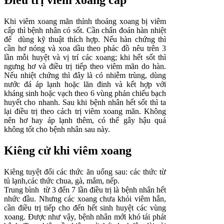
Khi viêm xoang mãn thỉnh thoảng xoang bị viêm
cấp thì bệnh nhân có sốt. Cần chẩn đoán hàn nhiệt
để dùng kỹ thuật thích hợp. Nếu hàn chứng thì
cần hơ nóng và xoa dầu theo phác đồ nêu trên 3
lần mỗi huyệt và vị trí các xoang; khi hết sốt thì
ngưng hơ và điều trị tiếp theo viêm mãn do hàn.
Nếu nhiệt chứng thì đây là có nhiễm trùng, dùng
nước đá áp lạnh hoặc lăn đinh và kết hợp với
kháng sinh hoặc vạch theo 6 vùng phản chiếu bạch
huyết cho nhanh. Sau khi bệnh nhân hết sốt thì ta
lại điều trị theo cách trị viêm xoang mãn. Không
nên hơ hay áp lạnh thêm, có thể gây hậu quả
không tốt cho bệnh nhân sau này.
Kiêng cử khi viêm xoang
Kiêng tuyệt đối các thức ăn uống sau: các thức từ
tủ lạnh,các thức chua, gà, mắm, nếp.
Trung bình từ 3 đến 7 lần điều trị là bệnh nhân hết
nhức đầu. Nhưng các xoang chưa khỏi viêm hẵn,
cần điều trị tiếp cho đến hết sinh huyệt các vùng
xoang. Được như vậy, bệnh nhân mới khó tái phát