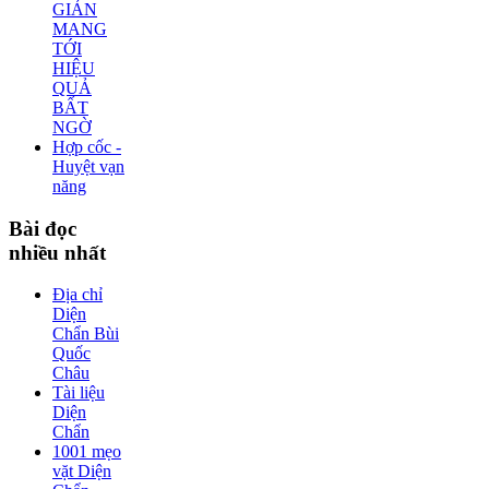
GIẢN
MANG
TỚI
HIỆU
QUẢ
BẤT
NGỜ
Hợp cốc -
Huyệt vạn
năng
Bài
đọc
nhiều nhất
Địa chỉ
Diện
Chẩn Bùi
Quốc
Châu
Tài liệu
Diện
Chẩn
1001 mẹo
vặt Diện