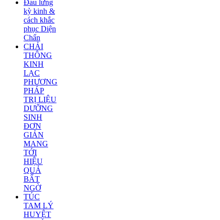
Đau lưng
kỳ kinh &
cách khắc
phục Diện
Chẩn
CHẢI
THÔNG
KINH
LẠC
PHƯƠNG
PHÁP
TRỊ LIỆU
DƯỠNG
SINH
ĐƠN
GIẢN
MANG
TỚI
HIỆU
QUẢ
BẤT
NGỜ
TÚC
TAM LÝ
HUYỆT