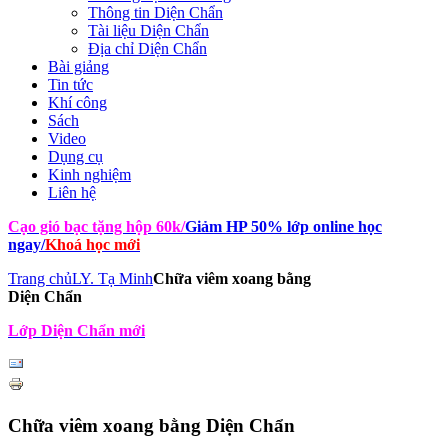
Thông tin Diện Chẩn
Tài liệu Diện Chẩn
Địa chỉ Diện Chẩn
Bài giảng
Tin tức
Khí công
Sách
Video
Dụng cụ
Kinh nghiệm
Liên hệ
Cạo gió bạc tặng hộp 60k
/
Giảm HP 50% lớp online học
ngay
/
Khoá học mới
Trang chủ
LY. Tạ Minh
Chữa viêm xoang bằng
Diện Chẩn
Lớp Diện Chẩn mới
Chữa viêm xoang bằng Diện Chẩn