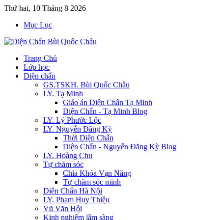
Thứ hai, 10 Tháng 8 2026
Mục Lục
Trang Chủ
Lớp học
Diện chẩn
GS.TSKH. Bùi Quốc Châu
LY. Tạ Minh
Giáo án Diện Chẩn Tạ Minh
Diện Chẩn - Tạ Minh Blog
LY. Lý Phước Lộc
LY. Nguyễn Đăng Kỳ
Thời Diện Chẩn
Diện Chẩn - Nguyễn Đăng Kỳ Blog
LY. Hoàng Chu
Tự chăm sóc
Chìa Khóa Vạn Năng
Tự chăm sóc mình
Diện Chẩn Hà Nội
LY. Phạm Huy Thiệu
Vũ Văn Hội
Kinh nghiệm lâm sàng