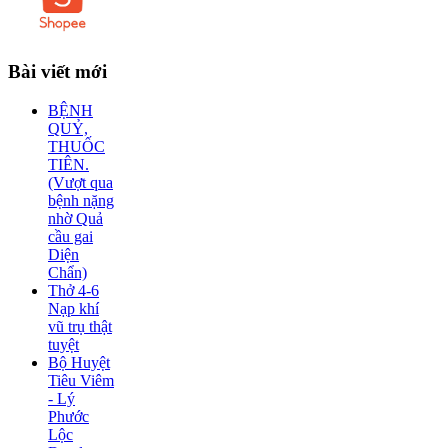
Bài
viết mới
BỆNH
QUỶ,
THUỐC
TIÊN.
(Vượt qua
bệnh nặng
nhờ Quả
cầu gai
Diện
Chẩn)
Thở 4-6
Nạp khí
vũ trụ thật
tuyệt
Bộ Huyệt
Tiêu Viêm
- Lý
Phước
Lộc