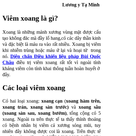
Lương y Tạ Minh
Viêm xoang là gì?
Xoang là những mảnh xương vùng mặt được cấu
tạo không đăc mà đầy lổ hang,có các dây thần kinh
và đặc biệt là máu ra vào rất nhiều. Xoang bị viêm
khi nhiễm trùng hoặc máu ứ lại và hoại tử trong
nó.
Diện chẩn Điều khiển liệu pháp Bùi Quốc
Châu
điều trị viêm xoang rất tốt vì ngoài tính
kháng viêm còn tính khai thông tuần hoàn huyết ở
đây.
Các loại viêm xoang
Có hai loại xoang:
xoang cạn
(
xoang hàm trên,
xoang trán, xoang sàn trước)
và
xoang sâu
(xoang sàn sau, xoang bướm)
, tổng cộng có 5
xoang. Ngoài ra trên thực tế ta thấy thỉnh thoảng
có bệnh nhân bị viêm cả xương sóng mũi, tuy
nhiên đây không được coi là xoang. Trên thực tế