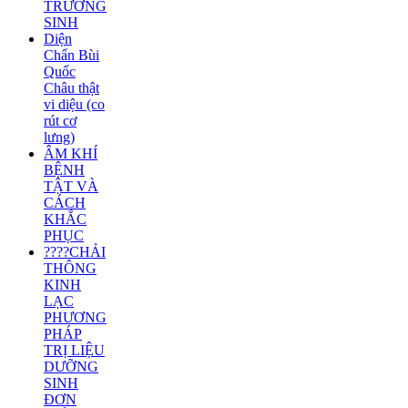
TRƯỜNG
SINH
Diện
Chẩn Bùi
Quốc
Châu thật
vi diệu (co
rút cơ
lưng)
ÂM KHÍ
BỆNH
TẬT VÀ
CÁCH
KHẮC
PHỤC
????CHẢI
THÔNG
KINH
LẠC
PHƯƠNG
PHÁP
TRỊ LIỆU
DƯỠNG
SINH
ĐƠN