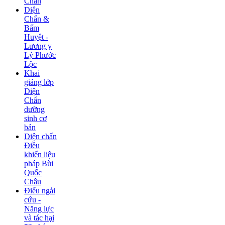
Chẩn
Diện
Chẩn &
Bấm
Huyệt -
Lương y
Lý Phước
Lộc
Khai
giảng lớp
Diện
Chẩn
dưỡng
sinh cơ
bản
Diện chẩn
Điều
khiển liệu
pháp Bùi
Quốc
Châu
Điếu ngải
cứu -
Năng lực
và tác hại