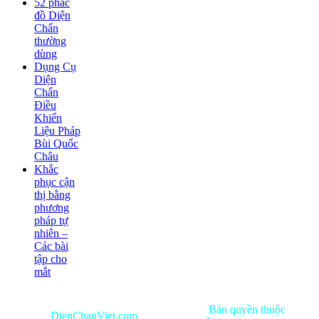
52 phác
đồ Diện
Chẩn
thường
dùng
Dụng Cụ
Diện
Chẩn
Điều
Khiển
Liệu Pháp
Bùi Quốc
Châu
Khắc
phục cận
thị bằng
phương
pháp tự
nhiên –
Các bài
tập cho
mắt
Bản quyền thuộc
DienChanViet.com