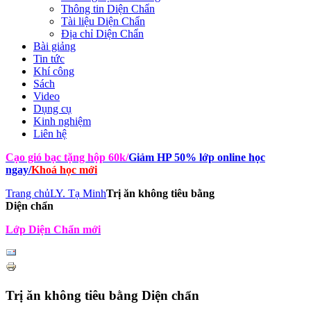
Thông tin Diện Chẩn
Tài liệu Diện Chẩn
Địa chỉ Diện Chẩn
Bài giảng
Tin tức
Khí công
Sách
Video
Dụng cụ
Kinh nghiệm
Liên hệ
Cạo gió bạc tặng hộp 60k
/
Giảm HP 50% lớp online học
ngay
/
Khoá học mới
Trang chủ
LY. Tạ Minh
Trị ăn không tiêu bằng
Diện chẩn
Lớp Diện Chẩn mới
Trị ăn không tiêu bằng Diện chẩn