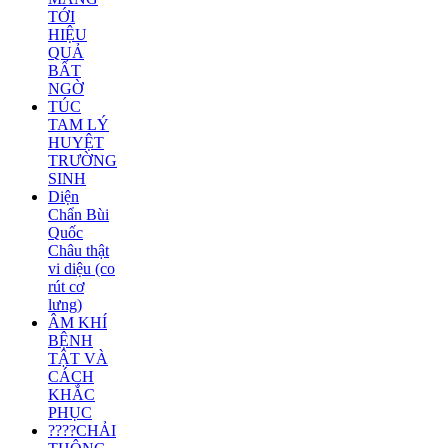
TỚI
HIỆU
QUẢ
BẤT
NGỜ
TÚC
TAM LÝ
HUYỆT
TRƯỜNG
SINH
Diện
Chẩn Bùi
Quốc
Châu thật
vi diệu (co
rút cơ
lưng)
ÂM KHÍ
BỆNH
TẬT VÀ
CÁCH
KHẮC
PHỤC
????CHẢI