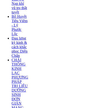
Nạp khí
vũ trụ thật
tuyệt
Bộ Huyệt
Tiêu Viêm
- Lý
Phước
Lộc
Đau lưng
kỳ kinh &
cách khắc
phục Diện
Chẩn
CHẢI
THÔNG
KINH
LẠC
PHƯƠNG
PHÁP
TRỊ LIỆU
DƯỠNG
SINH
ĐƠN
GIẢN
MANG