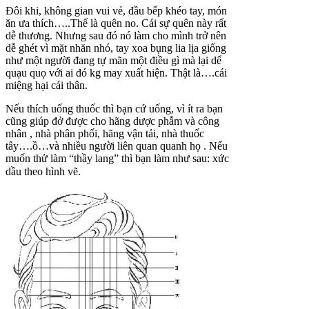
Đôi khi, không gian vui vẻ, đầu bếp khéo tay, món
ăn ưa thích…..Thế là quên no. Cái sự quên này rất
dễ thương. Nhưng sau đó nó làm cho mình trở nên
dễ ghét vì mặt nhăn nhó, tay xoa bụng lia lịa giống
như một người đang tự mãn một điều gì mà lại dể
quạu quọ với ai đó kg may xuất hiện. Thật là….cái
miệng hại cái thân.
Nếu thích uống thuốc thì bạn cứ uống, vì ít ra bạn
cũng giúp đở được cho hãng dược phẫm và công
nhân , nhà phân phối, hãng vận tải, nhà thuốc
tây….ồ…và nhiều người liên quan quanh họ . Nếu
muốn thử làm “thầy lang” thì bạn làm như sau: xức
dầu theo hình vẽ.