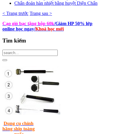
Chẩn đoán hàn nhiệt bằng huyệt Diện Chẩn
< Trang trước
Trang sau >
Cạo gió bạc tặng hộp 60k
/Giảm HP 50% lớp
online học ngay
/
Khoá học mới
Tìm
kiếm
Dụng cụ chính
hãng ship toàng