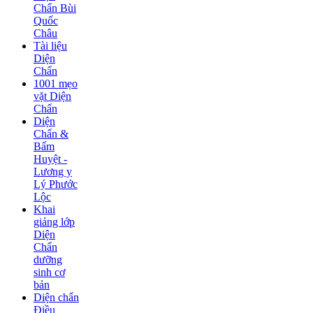
Chẩn Bùi
Quốc
Châu
Tài liệu
Diện
Chẩn
1001 mẹo
vặt Diện
Chẩn
Diện
Chẩn &
Bấm
Huyệt -
Lương y
Lý Phước
Lộc
Khai
giảng lớp
Diện
Chẩn
dưỡng
sinh cơ
bản
Diện chẩn
Điều