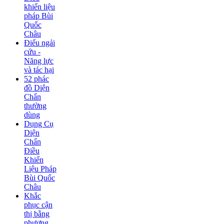
khiển liệu
pháp Bùi
Quốc
Châu
Điếu ngải
cứu -
Năng lực
và tác hại
52 phác
đồ Diện
Chẩn
thường
dùng
Dụng Cụ
Diện
Chẩn
Điều
Khiển
Liệu Pháp
Bùi Quốc
Châu
Khắc
phục cận
thị bằng
phương