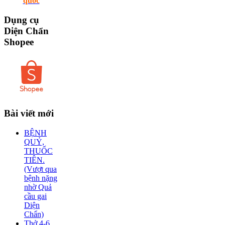
quốc
Dụng
cụ
Diện Chẩn
Shopee
Bài
viết mới
BỆNH
QUỶ,
THUỐC
TIÊN.
(Vượt qua
bệnh nặng
nhờ Quả
cầu gai
Diện
Chẩn)
Thở 4-6