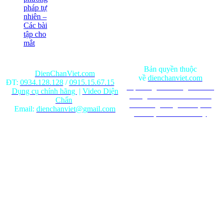
pháp tự
nhiên –
Các bài
tập cho
mắt
Bản quyền thuộc
DienChanViet.com
về
dienchanviet.com
ĐT:
0934.128.128
/
0915.15.67.15
Nội dung trên trang web chỉ
Dụng cụ chính hãng
|
Video Diện
mang tính chất tham khảo.
Chẩn
Ghi rõ nguồn gốc khi phát
Email:
dienchanviet@gmail.com
hành lại từ Website này