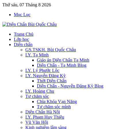
Thứ sáu, 07 Tháng 8 2026
Mục Lục
Trang Chủ
Lớp học
Diện chẩn
GS.TSKH. Bùi Quốc Châu
LY. Tạ Minh
Giáo án Diện Chẩn Tạ Minh
Diện Chẩn - Tạ Minh Blog
LY. Lý Phước Lộc
LY. Nguyễn Đăng Kỳ
Thời Diện Chẩn
Diện Chẩn - Nguyễn Đăng Kỳ Blog
LY. Hoàng Chu
Tự chăm sóc
Chìa Khóa Vạn Năng
Tự chăm sóc mình
Diện Chẩn Hà Nội
LY. Phạm Huy Thiệu
Vũ Văn Hội
Kinh nghiệm lâm sàng