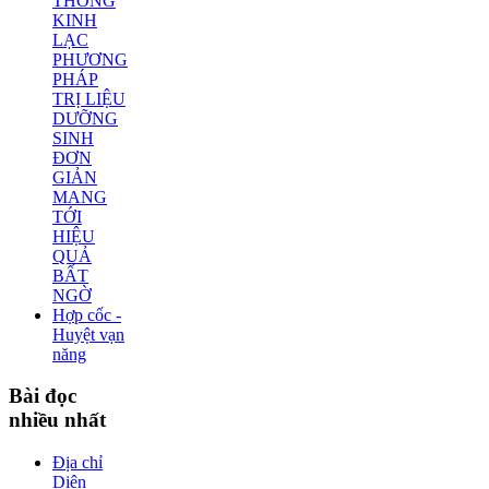
THÔNG
KINH
LẠC
PHƯƠNG
PHÁP
TRỊ LIỆU
DƯỠNG
SINH
ĐƠN
GIẢN
MANG
TỚI
HIỆU
QUẢ
BẤT
NGỜ
Hợp cốc -
Huyệt vạn
năng
Bài
đọc
nhiều nhất
Địa chỉ
Diện