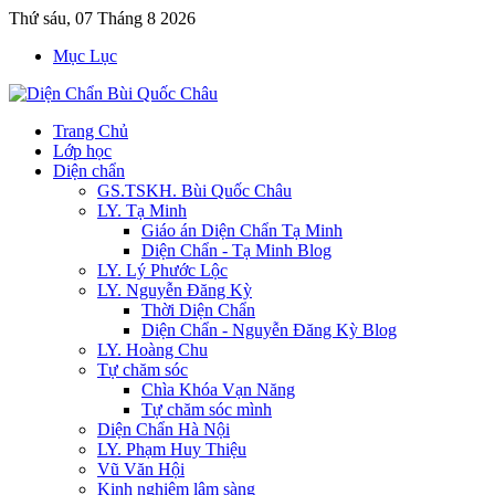
Thứ sáu, 07 Tháng 8 2026
Mục Lục
Trang Chủ
Lớp học
Diện chẩn
GS.TSKH. Bùi Quốc Châu
LY. Tạ Minh
Giáo án Diện Chẩn Tạ Minh
Diện Chẩn - Tạ Minh Blog
LY. Lý Phước Lộc
LY. Nguyễn Đăng Kỳ
Thời Diện Chẩn
Diện Chẩn - Nguyễn Đăng Kỳ Blog
LY. Hoàng Chu
Tự chăm sóc
Chìa Khóa Vạn Năng
Tự chăm sóc mình
Diện Chẩn Hà Nội
LY. Phạm Huy Thiệu
Vũ Văn Hội
Kinh nghiệm lâm sàng