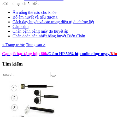
-Có thể bạn chưa biết-
Ăn uống thế nào cho khỏe
Bổ âm huyết và tiểu đường
Cách day huyệt và cào trong điều trị di chứng liệt
Cảm cúm
Chẩn bệnh bằng máy đo huyết áp
Chẩn đoán hàn nhiệt bằng huyệt Diện Chẩn
< Trang trước
Trang sau >
Cạo gió bạc tặng hộp 60k
/Giảm HP 50% lớp online học ngay
/
Kho
Tìm
kiếm