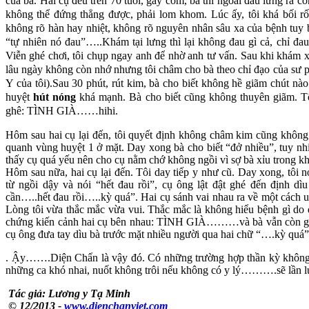
của bà. Hai cụ đều trên 70 tuổi, gầy còm, bà thì ngoài đau lưng ra c
không thể đứng thẳng được, phải lom khom. Lúc ấy, tôi khá bối rối
không rõ hàn hay nhiệt, không rõ nguyên nhân sâu xa của bệnh tuy 
“tự nhiên nó đau”…..Khám tại lưng thì lại không đau gì cả, chỉ đa
Viễn ghé chơi, tôi chụp ngay anh để nhờ anh tư vấn. Sau khi khám x
lâu ngày không còn nhớ nhưng tôi châm cho bà theo chỉ đạo của sư 
Y của tôi).Sau 30 phút, rút kim, bà cho biết không hề giãm chút nà
huyệt
hút nóng
khá mạnh. Bà cho biết cũng không thuyên giãm. Tôi
ghê: TÌNH GIÀ……hihi.
Hôm sau hai cụ lại đến, tôi quyết định không châm kim cũng không
quanh vùng huyệt 1 ở mặt. Day xong bà cho biết “đở nhiều”, tuy nhi
thấy cụ quá yếu nên cho cụ nằm chớ không ngồi vì sợ bà xỉu trong kh
Hôm sau nữa, hai cụ lại đến. Tôi day tiếp y như cũ. Day xong, tôi n
từ ngồi dậy và nói “hết đau rồi”, cụ ông lật đật ghé đến định d
cần…..hết đau rồi…..kỳ quá”. Hai cụ sánh vai nhau ra về một cách 
Lòng tôi vừa thắc mắc vừa vui. Thắc mắc là không hiểu bệnh gì do 
chứng kiến cảnh hai cụ bên nhau: TÌNH GIÀ………và bà vẫn còn giữ tí
cụ ông đưa tay dìu bà trước mặt nhiều người qua hai chữ “….kỳ qu
. Ậy…….Diện Chẩn là vậy đó. Có những trường hợp thần kỳ không 
những ca khó nhai, nuốt không trôi nếu không có y lý……….sẽ lần lư
Tác giả: Lương y Tạ Minh
© 12/2013 -
www.dienchanviet.com