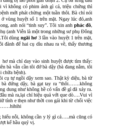
òn đang bị lao phổi giai đoạn 2. Cụ bà lưng đau
 vì không có phim ảnh gì cả, triệu chứng thì
bệnh mới phát chừng một tuần thôi. Bà chỉ nói
u ở vùng huyệt số 1 trên mặt. Ngay lúc đó,anh
ong, anh nói “tinh suy”. Tôi xin anh
phác đồ
,
phụ (anh Viễn là một trong những sư phụ Đông
o.Tôi dùng
ngãi hơ
3 lần vào huyệt 1 trên mặt,
 đành để hai cụ dìu nhau ra về, thấy thương
 hơ mà chỉ day vào sinh huyệt được tìm thấy:
ên bà vẫn cần tôi đở bà dậy (bà đang nằm, tôi
i chữa bệnh).
ói cụ tự ngồi dậy xem sao. Thật kỳ diệu, bà từ
ìu bà đứng dậy, bà gạt tay ra “thôi…….không
ung dung như không hề có vấn đề gì đã xảy ra.
đâu mà ra,lại chỉ hiệu quả với que dò….Vui vì
nh e thẹn như thời con gái khi từ chối việc
á”……hihihi
hiểu nỗi, không cần y lý gì cả…..mà cũng có
ợt kể hầu quý vị.