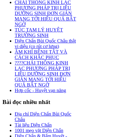
CHẢI THÔNG KINH LẠC
PHƯƠNG PHÁP TRỊ LIỆU
DƯỠNG SINH ĐƠN GIẢN
MANG TỚI HIỆU QUẢ BẤT
NGỜ
TÚC TAM LÝ HUYỆT
TRƯỜNG SINH
Diện Chẩn Bùi Quốc Châu thật
vi diệu (co rút cơ lưng)
ÂM KHÍ BỆNH TẬT VÀ
CÁCH KHẮC PHỤC
????CHẢI THÔNG KINH
LẠC PHƯƠNG PHÁP TRỊ
LIỆU DƯỠNG SINH ĐƠN
GIẢN MANG TỚI HIỆU
QUẢ BẤT NGỜ
Hợp cốc - Huyệt vạn năng
Bài
đọc nhiều nhất
Địa chỉ Diện Chẩn Bùi Quốc
Châu
Tài liệu Diện Chẩn
1001 mẹo vặt Diện Chẩn
Diện Chẩn & Bấm Huyệt -