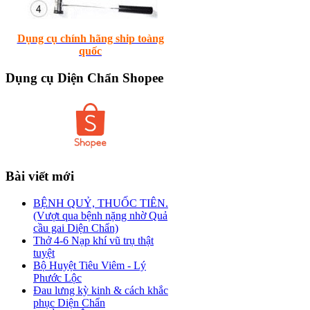
Dụng cụ chính hãng ship toàng
quốc
Dụng
cụ Diện Chẩn Shopee
Bài
viết mới
BỆNH QUỶ, THUỐC TIÊN.
(Vượt qua bệnh nặng nhờ Quả
cầu gai Diện Chẩn)
Thở 4-6 Nạp khí vũ trụ thật
tuyệt
Bộ Huyệt Tiêu Viêm - Lý
Phước Lộc
Đau lưng kỳ kinh & cách khắc
phục Diện Chẩn