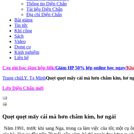
Thông tin Diện Chẩn
Tài liệu Diện Chẩn
Địa chỉ Diện Chẩn
Bài giảng
Tin tức
Khí công
Sách
Video
Dụng cụ
Kinh nghiệm
Liên hệ
Cạo gió bạc tặng hộp 60k
/
Giảm HP 50% lớp online học ngay
/
Kho
Trang chủ
LY. Tạ Minh
Quẹt quẹt mấy cái mà hơn châm kim, hơ ng
Lớp Diện Chẩn mới
Quẹt quẹt mấy cái mà hơn châm kim, hơ ngải
Năm 1991, trước khi sang Nga, trong ca làm việc của tôi; một cụ 