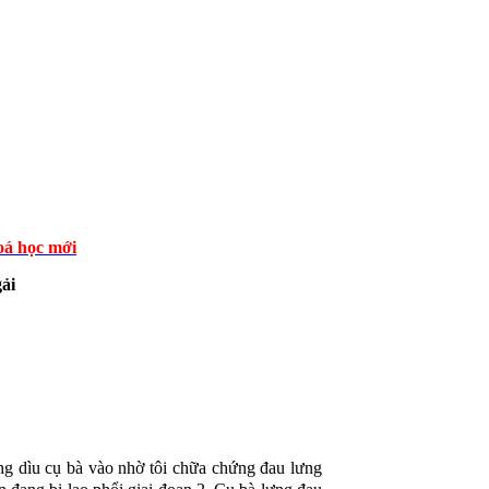
á học mới
ải
ông dìu cụ bà vào nhờ tôi chữa chứng đau lưng