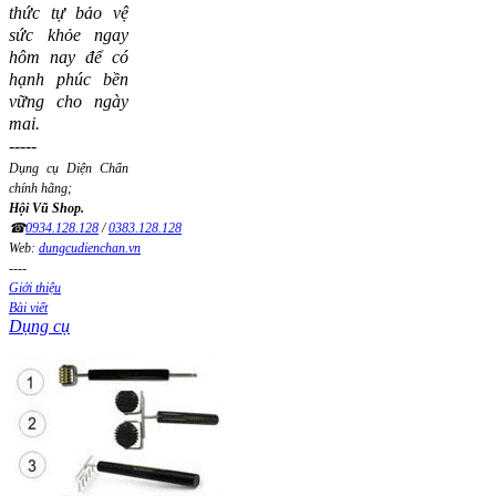
thức tự bảo vệ
sức khỏe ngay
hôm nay để có
hạnh phúc bền
vững cho ngày
mai.
-----
Dụng cụ Diện Chẩn
chính hãng;
Hội Vũ Shop.
☎
0934.128.128
/
0383.128.128
Web:
dungcudienchan.vn
----
Giới thiệu
Bài viết
Dụng cụ