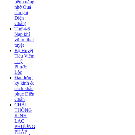
bệnh nặng
nhờ Quả
cầu gai
Diện
Chẩn)
Thở 4-6
Nạp khí
vũ trụ thật
tuyệt
Bộ Huyệt
Tiêu Viêm
- Lý
Phước
Lộc
Đau lưng
kỳ kinh &
cách khắc
phục Diện
Chẩn
CHẢI
THÔNG
KINH
LẠC
PHƯƠNG
PHÁP