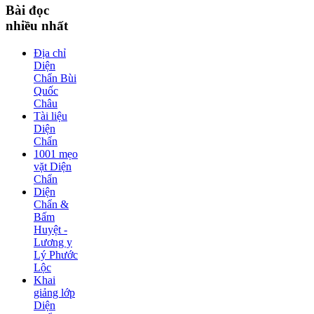
Bài
đọc
nhiều nhất
Địa chỉ
Diện
Chẩn Bùi
Quốc
Châu
Tài liệu
Diện
Chẩn
1001 mẹo
vặt Diện
Chẩn
Diện
Chẩn &
Bấm
Huyệt -
Lương y
Lý Phước
Lộc
Khai
giảng lớp
Diện