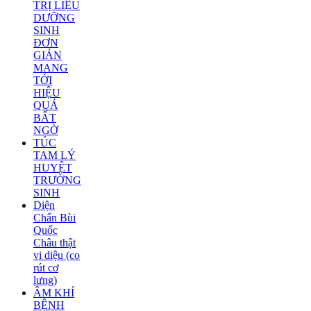
TRỊ LIỆU
DƯỠNG
SINH
ĐƠN
GIẢN
MANG
TỚI
HIỆU
QUẢ
BẤT
NGỜ
TÚC
TAM LÝ
HUYỆT
TRƯỜNG
SINH
Diện
Chẩn Bùi
Quốc
Châu thật
vi diệu (co
rút cơ
lưng)
ÂM KHÍ
BỆNH