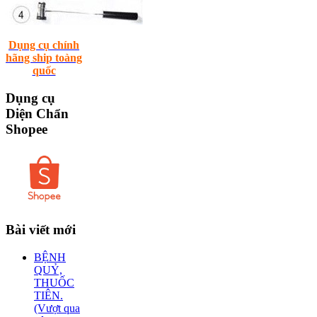
Dụng cụ chính
hãng ship toàng
quốc
Dụng
cụ
Diện Chẩn
Shopee
Bài
viết mới
BỆNH
QUỶ,
THUỐC
TIÊN.
(Vượt qua