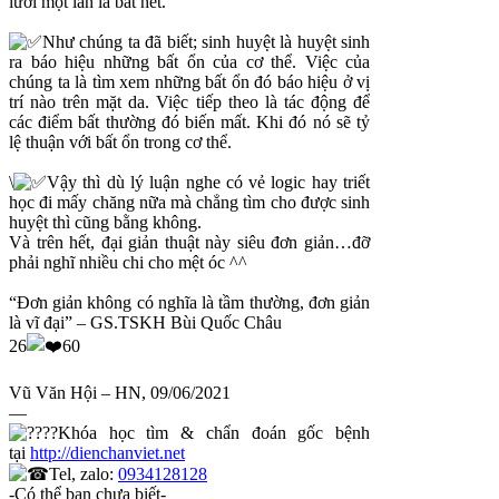
lưới một lần là bắt hết.
Như chúng ta đã biết; sinh huyệt là huyệt sinh
ra báo hiệu những bất ổn của cơ thể. Việc của
chúng ta là tìm xem những bất ổn đó báo hiệu ở vị
trí nào trên mặt da. Việc tiếp theo là tác động để
các điểm bất thường đó biến mất. Khi đó nó sẽ tỷ
lệ thuận với bất ổn trong cơ thể.
\
Vậy thì dù lý luận nghe có vẻ logic hay triết
học đi mấy chăng nữa mà chẳng tìm cho được sinh
huyệt thì cũng bằng không.
Và trên hết, đại giản thuật này siêu đơn giản…đỡ
phải nghĩ nhiều chi cho mệt óc ^^
“Đơn giản không có nghĩa là tầm thường, đơn giản
là vĩ đại” – GS.TSKH Bùi Quốc Châu
26
60
Vũ Văn Hội – HN, 09/06/2021
—
Khóa học tìm & chẩn đoán gốc bệnh
tại
http://dienchanviet.net
Tel, zalo:
0934128128
-Có thể bạn chưa biết-