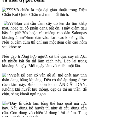
Vô chiêu là một đại giản thuật trong Diện
Chẩn Bùi Quốc Châu mà mình rất thích.
Bạn chỉ cần cầm cây dò lên dò tìm khắp
mặt, hoặc tại bộ phận đang bất ổn. Thấy điểm đau
hãy ấn giữ 30s hoặc cắt miếng cao dán Salonpas
khoảng 4mm*4mm dán vào. Lưu cao khoảng 4h.
Nếu bị cảm cúm thì chỉ sau một đêm dán cao hôm
sau khỏe re.
Nếu gặp trường hợp người cơ thể quá suy nhược,
rất nhiều bất ổn thì làm cách này. Lặp lại trong
khoảng 3 ngày. Mỗi ngày làm vô chiêu một lần.
Bất kể bạn có vấn đề gì, thể chất hay tinh
thần đang bâng khuâng. Đều có thể áp dụng được
cách làm này. Buồn buồn lôi ra ẤN-CẮT-DÁN.
Không khí huyết lưu thông, đẹp da thì an thần, dễ
chịu, sảng khoái ngủ ngon.
Đây là cách làm tổng thể bao quát mà cực
hay. Nếu dùng bộ huyệt thì như đi câu dùng cần
câu. Còn dùng vô chiêu là dùng lưới chùm. Tung