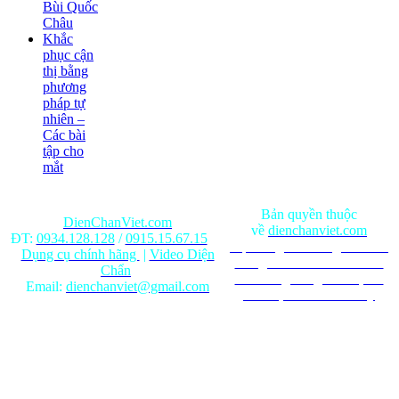
Bùi Quốc
Châu
Khắc
phục cận
thị bằng
phương
pháp tự
nhiên –
Các bài
tập cho
mắt
Bản quyền thuộc
DienChanViet.com
về
dienchanviet.com
ĐT:
0934.128.128
/
0915.15.67.15
Nội dung trên trang web chỉ
Dụng cụ chính hãng
|
Video Diện
mang tính chất tham khảo.
Chẩn
Ghi rõ nguồn gốc khi phát
Email:
dienchanviet@gmail.com
hành lại từ Website này