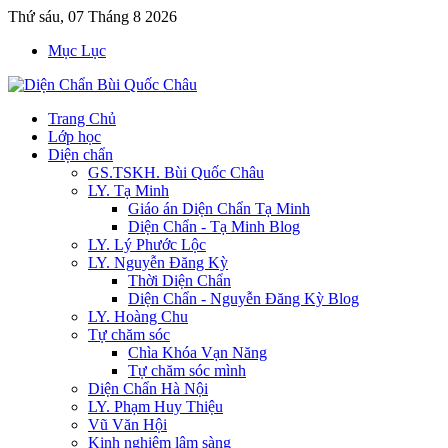
Thứ sáu, 07 Tháng 8 2026
Mục Lục
Trang Chủ
Lớp học
Diện chẩn
GS.TSKH. Bùi Quốc Châu
LY. Tạ Minh
Giáo án Diện Chẩn Tạ Minh
Diện Chẩn - Tạ Minh Blog
LY. Lý Phước Lộc
LY. Nguyễn Đăng Kỳ
Thời Diện Chẩn
Diện Chẩn - Nguyễn Đăng Kỳ Blog
LY. Hoàng Chu
Tự chăm sóc
Chìa Khóa Vạn Năng
Tự chăm sóc mình
Diện Chẩn Hà Nội
LY. Phạm Huy Thiệu
Vũ Văn Hội
Kinh nghiệm lâm sàng