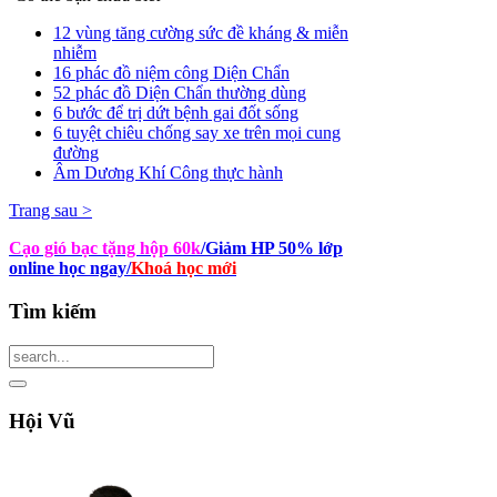
12 vùng tăng cường sức đề kháng & miễn
nhiễm
16 phác đồ niệm công Diện Chẩn
52 phác đồ Diện Chẩn thường dùng
6 bước để trị dứt bệnh gai đốt sống
6 tuyệt chiêu chống say xe trên mọi cung
đường
Âm Dương Khí Công thực hành
Trang sau >
Cạo gió bạc tặng hộp 60k
/Giảm HP 50% lớp
online học ngay
/
Khoá học mới
Tìm
kiếm
Hội
Vũ