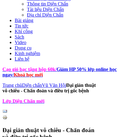
Thông tin Diện Chẩn
Tài liệu Diện Chẩn
Địa chỉ Diện Chẩn
Bài giảng
Tin tức
Khí công
Sách
Video
Dụng cụ
Kinh nghiệm
Liên hệ
Cạo gió bạc tặng hộp 60k
/
Giảm HP 50% lớp online học
ngay
/
Khoá học mới
Trang chủ
Diện chẩn
Vũ Văn Hội
Đại giản thuật
vô chiêu - Chẩn đoán và điều trị gốc bệnh
Lớp Diện Chẩn mới
Đại giản thuật vô chiêu - Chẩn đoán
và điều trị gốc bệnh