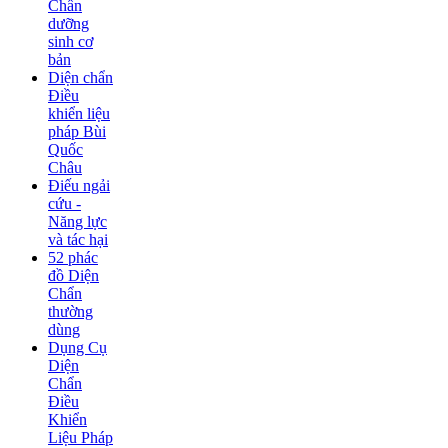
Chẩn
dưỡng
sinh cơ
bản
Diện chẩn
Điều
khiển liệu
pháp Bùi
Quốc
Châu
Điếu ngải
cứu -
Năng lực
và tác hại
52 phác
đồ Diện
Chẩn
thường
dùng
Dụng Cụ
Diện
Chẩn
Điều
Khiển
Liệu Pháp