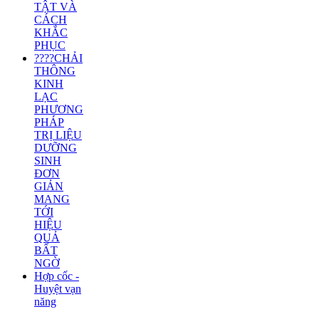
TẬT VÀ
CÁCH
KHẮC
PHỤC
????CHẢI
THÔNG
KINH
LẠC
PHƯƠNG
PHÁP
TRỊ LIỆU
DƯỠNG
SINH
ĐƠN
GIẢN
MANG
TỚI
HIỆU
QUẢ
BẤT
NGỜ
Hợp cốc -
Huyệt vạn
năng