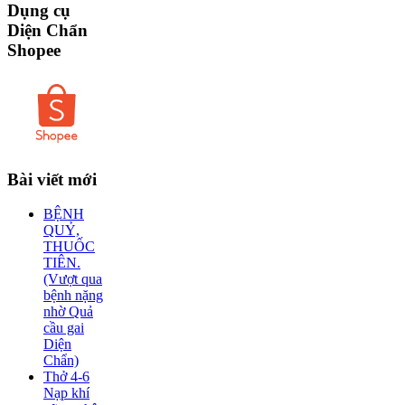
Dụng
cụ
Diện Chẩn
Shopee
Bài
viết mới
BỆNH
QUỶ,
THUỐC
TIÊN.
(Vượt qua
bệnh nặng
nhờ Quả
cầu gai
Diện
Chẩn)
Thở 4-6
Nạp khí