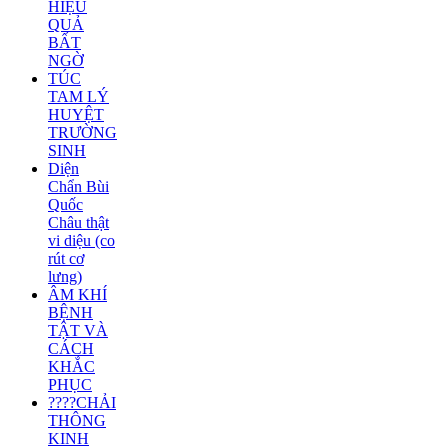
HIỆU
QUẢ
BẤT
NGỜ
TÚC
TAM LÝ
HUYỆT
TRƯỜNG
SINH
Diện
Chẩn Bùi
Quốc
Châu thật
vi diệu (co
rút cơ
lưng)
ÂM KHÍ
BỆNH
TẬT VÀ
CÁCH
KHẮC
PHỤC
????CHẢI
THÔNG
KINH