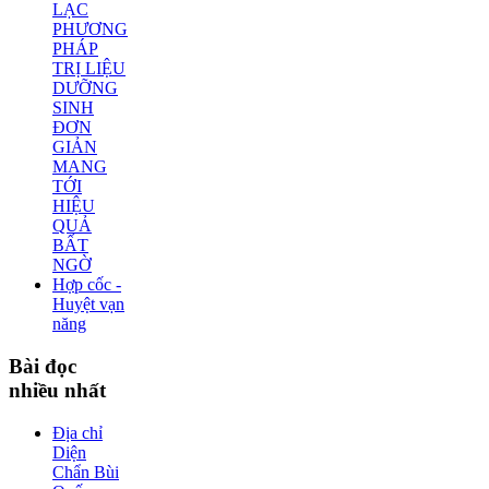
LẠC
PHƯƠNG
PHÁP
TRỊ LIỆU
DƯỠNG
SINH
ĐƠN
GIẢN
MANG
TỚI
HIỆU
QUẢ
BẤT
NGỜ
Hợp cốc -
Huyệt vạn
năng
Bài
đọc
nhiều nhất
Địa chỉ
Diện
Chẩn Bùi