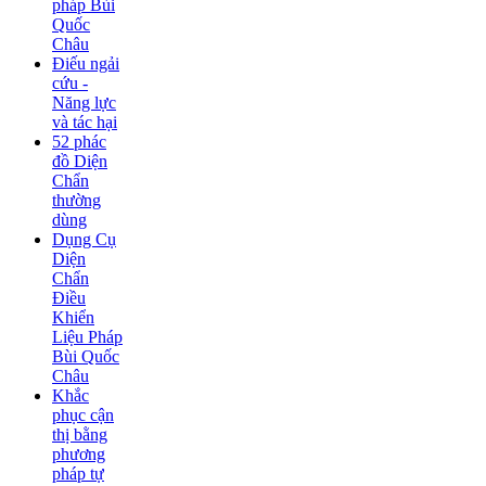
pháp Bùi
Quốc
Châu
Điếu ngải
cứu -
Năng lực
và tác hại
52 phác
đồ Diện
Chẩn
thường
dùng
Dụng Cụ
Diện
Chẩn
Điều
Khiển
Liệu Pháp
Bùi Quốc
Châu
Khắc
phục cận
thị bằng
phương
pháp tự