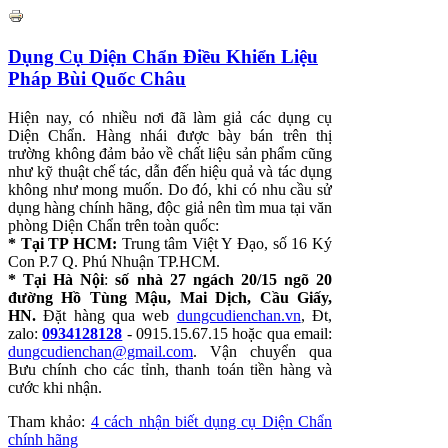
Dụng Cụ Diện Chẩn Điều Khiển Liệu
Pháp Bùi Quốc Châu
Hiện nay, có nhiều nơi đã làm giả các dụng cụ
Diện Chẩn. Hàng nhái được bày bán trên thị
trường không đảm bảo về chất liệu sản phẩm cũng
như kỹ thuật chế tác, dẫn đến hiệu quả và tác dụng
không như mong muốn. Do đó, khi có nhu cầu sử
dụng hàng chính hãng, độc giả nên tìm mua tại văn
phòng Diện Chẩn trên toàn quốc:
* Tại TP HCM:
Trung tâm Việt Y Đạo, số 16 Ký
Con P.7 Q. Phú Nhuận TP.HCM.
* Tại Hà Nội
:
số nhà 27 ngách 20/15 ngõ 20
đường Hồ Tùng Mậu, Mai Dịch, Cầu Giấy,
HN.
Đặt hàng qua web
dungcudienchan.vn
, Đt,
zalo:
0934128128
- 0915.15.67.15 hoặc qua email:
dungcudienchan@gmail.com
. Vận chuyển qua
Bưu chính cho các tỉnh, thanh toán tiền hàng và
cước khi nhận.
Tham khảo:
4 cách nhận biết dụng cụ Diện Chẩn
chính hãng