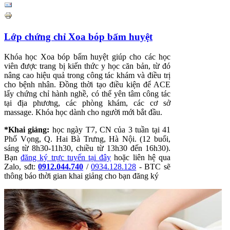
Lớp chứng chỉ Xoa bóp bấm huyệt
Khóa học Xoa bóp bấm huyệt giúp cho các học
viên được trang bị kiến thức y học căn bản, từ đó
nâng cao hiệu quả trong công tác khám và điều trị
cho bệnh nhân. Đồng thời tạo điều kiện để ACE
lấy chứng chỉ hành nghề, có thể yên tâm công tác
tại địa phương, các phòng khám, các cơ sở
massage. Khóa học dành cho người mới bắt đầu.
*Khai giảng:
học ngày T7, CN của 3 tuần tại 41
Phố Vọng, Q. Hai Bà Trưng, Hà Nội. (12 buổi,
sáng từ 8h30-11h30, chiều từ 13h30 đến 16h30).
Bạn
đăng ký trực tuyến tại đây
hoặc
liên hệ qua
Zalo, sđt:
0912.044.740
/
0934.128.128
- BTC sẽ
thông báo thời gian khai giảng cho bạn đăng ký