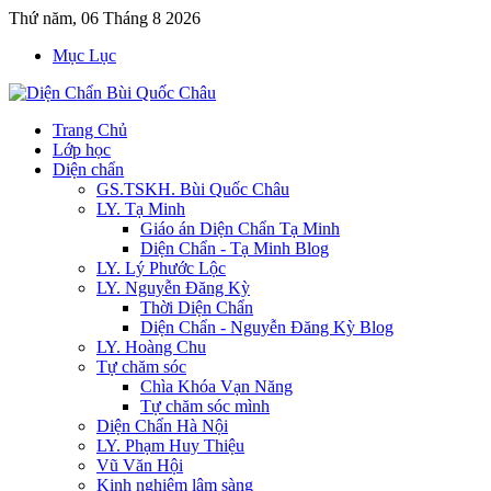
Thứ năm, 06 Tháng 8 2026
Mục Lục
Trang Chủ
Lớp học
Diện chẩn
GS.TSKH. Bùi Quốc Châu
LY. Tạ Minh
Giáo án Diện Chẩn Tạ Minh
Diện Chẩn - Tạ Minh Blog
LY. Lý Phước Lộc
LY. Nguyễn Đăng Kỳ
Thời Diện Chẩn
Diện Chẩn - Nguyễn Đăng Kỳ Blog
LY. Hoàng Chu
Tự chăm sóc
Chìa Khóa Vạn Năng
Tự chăm sóc mình
Diện Chẩn Hà Nội
LY. Phạm Huy Thiệu
Vũ Văn Hội
Kinh nghiệm lâm sàng