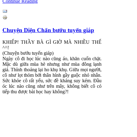
Continue Reading
Chuyện Diện Chẩn bướu tuyến giáp
KHIẾP! THẦY BÀ GÌ GIỜ MÀ NHIỀU THẾ
^^!
(Chuyện bướu tuyến giáp)
Ngày cô đi học lúc nào cũng áo, khăn cuốn chặt.
Mặc dù giữa mùa hè nhưng như mùa đông lạnh
giá. Thỉnh thoảng lại ho khụ khụ. Giữa mọi người,
cô như lọt thỏm bởi thân hình gầy guộc nhỏ nhắn.
Sức khỏe cô rất yếu, sức đề kháng suy kém. Đầu
óc lúc nào cũng như trên mây, không biết cô có
tiếp thu được bài học hay không?!