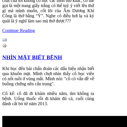
chất của tôi không có học các môn thở khác, có thể
gọi là một trang giấy trắng có thể tuỳ ý viết lên thứ
gì mà mình muốn, cốt lõi của Âm Dương Khí
Công là thở bằng “Ý”. Nghe có điều hơi lạ và kỳ
quái là ý nghĩ làm sao mà thở được???
Continue Reading
NHÌN MẶT BIẾT BỆNH
Khi học đến bài chẩn đoán các dấu hiệu nhận biết
qua khuôn mặt. Mình chợt nhìn thấy cô học viên
có nốt ruồi ở vùng mắt. Mình nói: "cô có vấn đề về
buồng chứng nên cẩn trọng".
Cô kể: cô đã đi khám nhiều năm, tìm không ra
bệnh. Uống thuốc rồi đi khám đủ cả, cuối cùng
đành cắt bỏ từ năm 2013.