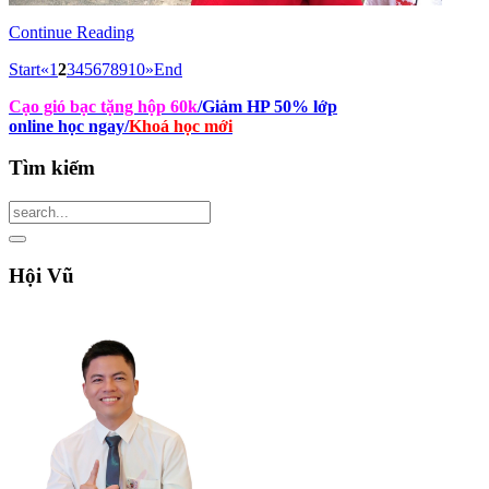
Continue Reading
Start
«
1
2
3
4
5
6
7
8
9
10
»
End
Cạo gió bạc tặng hộp 60k
/Giảm HP 50% lớp
online học ngay
/
Khoá học mới
Tìm
kiếm
Hội
Vũ