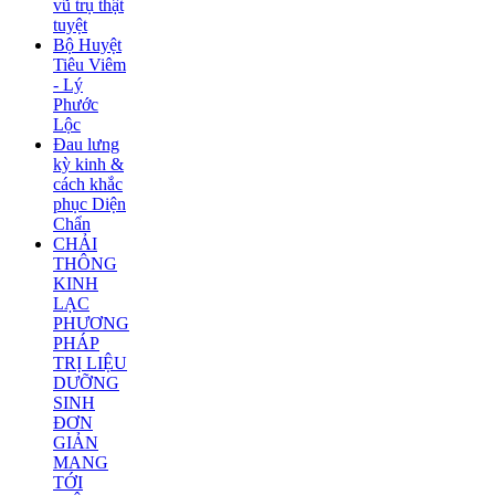
vũ trụ thật
tuyệt
Bộ Huyệt
Tiêu Viêm
- Lý
Phước
Lộc
Đau lưng
kỳ kinh &
cách khắc
phục Diện
Chẩn
CHẢI
THÔNG
KINH
LẠC
PHƯƠNG
PHÁP
TRỊ LIỆU
DƯỠNG
SINH
ĐƠN
GIẢN
MANG
TỚI