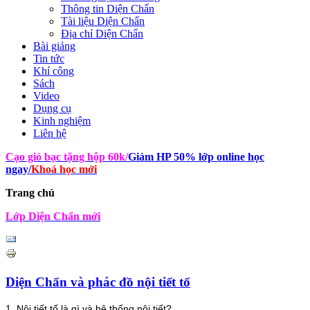
Thông tin Diện Chẩn
Tài liệu Diện Chẩn
Địa chỉ Diện Chẩn
Bài giảng
Tin tức
Khí công
Sách
Video
Dụng cụ
Kinh nghiệm
Liên hệ
Cạo gió bạc tặng hộp 60k
/
Giảm HP 50% lớp online học
ngay
/
Khoá học mới
Trang chủ
Lớp Diện Chẩn mới
Diện Chẩn và phác đồ nội tiết tố
1. Nội tiết tố là gì và hệ thống nội tiết?