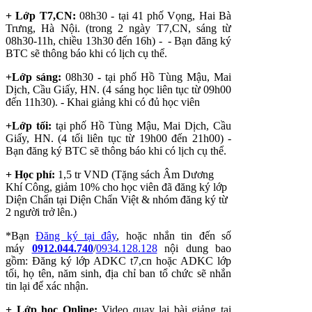
+ Lớp T7,CN:
08h30 -
tại 41 phố Vọng, Hai Bà
Trưng, Hà Nội. (trong 2 ngày T7,CN, sáng từ
08h30-11h, chiều 13h30 đến 16h) -
- Bạn đăng ký
BTC sẽ thông báo khi có lịch cụ thể.
+Lớp sáng:
08h30
-
tại phố Hồ Tùng Mậu, Mai
Dịch, Cầu Giấy, HN. (4 sáng học liên tục từ 09h00
đến 11h30). - Khai giảng khi có đủ học viên
+Lớp tối:
tại phố Hồ Tùng Mậu, Mai Dịch, Cầu
Giấy, HN. (4 tối liên tục từ 19h00 đến 21h00) -
Bạn đăng ký BTC sẽ thông báo khi có lịch cụ thể.
+ Học phí:
1,5 tr VND (Tặng sách Âm Dương
Khí Công, giảm 10% cho học viên đã đăng ký lớp
Diện Chẩn tại Diện Chẩn Việt & nhóm đăng ký từ
2 người trở lên.)
*Bạn
Đăng ký tại đây
, hoặc nhắn tin đến số
máy
0912.044.740
/
0934.128.128
nội dung bao
gồm: Đăng ký lớp ADKC t7,cn hoặc ADKC lớp
tối, họ tên, năm sinh, địa chỉ ban tổ chức sẽ nhắn
tin lại để xác nhận.
+ Lớp học Online:
Video quay lại bài giảng tại