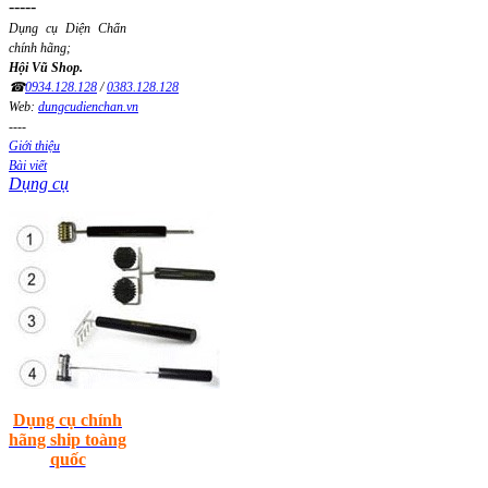
-----
Dụng cụ Diện Chẩn
chính hãng;
Hội Vũ Shop.
☎
0934.128.128
/
0383.128.128
Web:
dungcudienchan.vn
----
Giới thiệu
Bài viết
Dụng cụ
Dụng cụ chính
hãng ship toàng
quốc