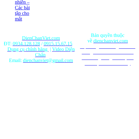
nhiên –
Các bài
tập cho
mắt
Bản quyền thuộc
DienChanViet.com
về
dienchanviet.com
ĐT:
0934.128.128
/
0915.15.67.15
Nội dung trên trang web chỉ
Dụng cụ chính hãng
|
Video Diện
mang tính chất tham khảo.
Chẩn
Ghi rõ nguồn gốc khi phát
Email:
dienchanviet@gmail.com
hành lại từ Website này