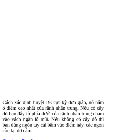
Cách xác định huyệt 19: cực kỳ đơn giản, nó nằm
ở điểm cao nhất của rãnh nhân trung. Nếu có cây
dò bạn đẩy từ phía dưới của rãnh nhân trung chạm
vào vách ngăn lỗ mũi. Nếu không có cây dò thì
bạn dùng ngón tay cái bấm vào điểm này, các ngón
còn lại đỡ cằm.