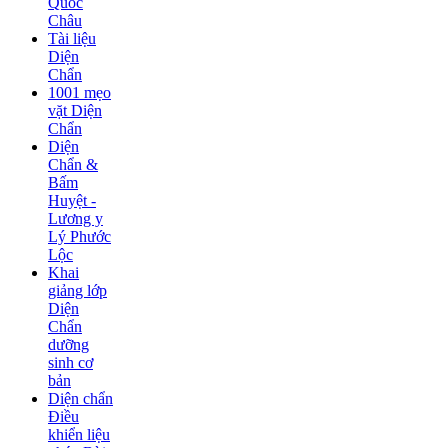
Quốc
Châu
Tài liệu
Diện
Chẩn
1001 mẹo
vặt Diện
Chẩn
Diện
Chẩn &
Bấm
Huyệt -
Lương y
Lý Phước
Lộc
Khai
giảng lớp
Diện
Chẩn
dưỡng
sinh cơ
bản
Diện chẩn
Điều
khiển liệu