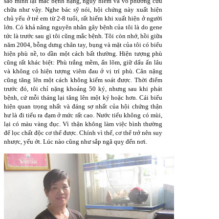
sao mình lại mắc bệnh nặng, nguy hiểm và vô phương cứu
chữa như vậy. Nghe bác sỹ nói, hội chứng này xuất hiện
chủ yếu ở trẻ em từ 2-8 tuổi, rất hiếm khi xuất hiện ở người
lớn. Có khả năng nguyên nhân gây bệnh của tôi là do gene
tức là trước sau gì tôi cũng mắc bệnh. Tôi còn nhớ, hồi giữa
năm 2004, bỗng dưng chân tay, bụng và mặt của tôi có biểu
hiện phù nề, to dần một cách bất thường. Hiện tượng phù
cũng rất khác biệt: Phù trắng mềm, ấn lõm, giữ dấu ấn lâu
và không có hiện tượng viêm đau ở vị trí phù. Cân nặng
cũng tăng lên một cách không kiểm soát được. Thời điểm
trước đó, tôi chỉ nặng khoảng 50 ký, nhưng sau khi phát
bệnh, cứ mỗi tháng lại tăng lên một ký hoặc hơn. Cái biểu
hiện quan trọng nhất và đáng sợ nhất của hội chứng thận
hư là đi tiểu ra đạm ở mức rất cao. Nước tiểu không có mùi,
lại có màu vàng đục. Vì thận không làm việc bình thường
để lọc chất độc cơ thể được. Chính vì thế, cơ thể trở nên suy
nhược, yếu ớt. Lúc nào cũng như sắp ngã quỵ đến nơi.