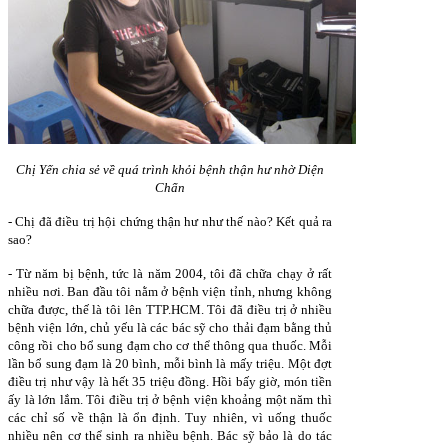
Chị Yến chia sẻ về quá trình khỏi bệnh thận hư nhờ Diện
Chẩn
- Chị đã điều trị hội chứng thận hư như thế nào? Kết quả ra
sao?
- Từ năm bị bệnh, tức là năm 2004, tôi đã chữa chạy ở rất
nhiều nơi. Ban đầu tôi nằm ở bệnh viện tỉnh, nhưng không
chữa được, thế là tôi lên TTP.HCM. Tôi đã điều trị ở nhiều
bệnh viện lớn, chủ yếu là các bác sỹ cho thải đạm bằng thủ
công rồi cho bổ sung đạm cho cơ thể thông qua thuốc. Mỗi
lần bổ sung đạm là 20 bình, mỗi bình là mấy triệu. Một đợt
điều trị như vậy là hết 35 triệu đồng. Hồi bấy giờ, món tiền
ấy là lớn lắm. Tôi điều trị ở bệnh viện khoảng một năm thì
các chỉ số về thận là ổn định. Tuy nhiên, vì uống thuốc
nhiều nên cơ thể sinh ra nhiều bệnh. Bác sỹ bảo là do tác