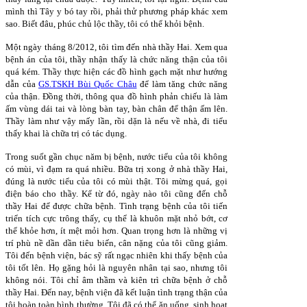
mình thì Tây y bó tay rồi, phải thử phương pháp khác xem
sao. Biết đâu, phúc chủ lộc thầy, tôi có thể khỏi bệnh.
Một ngày tháng 8/2012, tôi tìm đến nhà thầy Hai. Xem qua
bệnh án của tôi, thầy nhận thấy là chức năng thận của tôi
quá kém. Thầy thực hiện các đồ hình gạch mặt như hướng
dẫn của
GS.TSKH Bùi Quốc Châu
để làm tăng chức năng
của thận. Đồng thời, thông qua đồ hình phản chiếu là làm
ấm vùng dái tai và lòng bàn tay, bàn chân để thận ấm lên.
Thầy làm như vậy mấy lần, rồi dặn là nếu về nhà, đi tiểu
thấy khai là chữa trị có tác dụng.
Trong suốt gần chục năm bị bệnh, nước tiểu của tôi không
có mùi, vì đạm ra quá nhiều. Bữa trị xong ở nhà thầy Hai,
đúng là nước tiểu của tôi có mùi thật. Tôi mừng quá, gọi
điện báo cho thầy. Kể từ đó, ngày nào tôi cũng đến chỗ
thầy Hai để được chữa bệnh. Tình trạng bệnh của tôi tiến
triển tích cực trông thấy, cụ thể là khuôn mặt nhỏ bớt, cơ
thể khỏe hơn, ít mệt mỏi hơn. Quan trọng hơn là những vị
trí phù nề dần dần tiêu biến, cân nặng của tôi cũng giảm.
Tôi đến bệnh viện, bác sỹ rất ngạc nhiên khi thấy bệnh của
tôi tốt lên. Họ gặng hỏi là nguyên nhân tại sao, nhưng tôi
không nói. Tôi chỉ âm thầm và kiên trì chữa bệnh ở chỗ
thầy Hai. Đến nay, bệnh viện đã kết luận tình trạng thận của
tôi hoàn toàn bình thường. Tôi đã có thể ăn uống, sinh hoạt