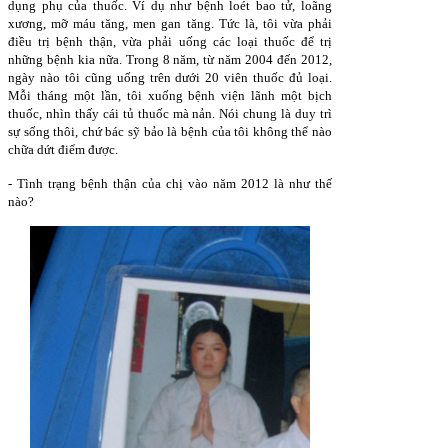
dụng phụ của thuốc. Ví dụ như bệnh loét bao tử, loãng
xương, mỡ máu tăng, men gan tăng. Tức là, tôi vừa phải
điều trị bệnh thận, vừa phải uống các loại thuốc để trị
những bệnh kia nữa. Trong 8 năm, từ năm 2004 đến 2012,
ngày nào tôi cũng uống trên dưới 20 viên thuốc đủ loại.
Mỗi tháng một lần, tôi xuống bệnh viện lãnh một bịch
thuốc, nhìn thấy cái tủ thuốc mà nản. Nói chung là duy trì
sự sống thôi, chứ bác sỹ bảo là bệnh của tôi không thể nào
chữa dứt điểm được.
- Tình trạng bệnh thận của chị vào năm 2012 là như thế
nào?