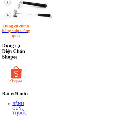
Dụng cụ chính
hãng ship toàng
quốc
Dụng
cụ
Diện Chẩn
Shopee
Bài
viết mới
BỆNH
QUỶ,
THUỐC