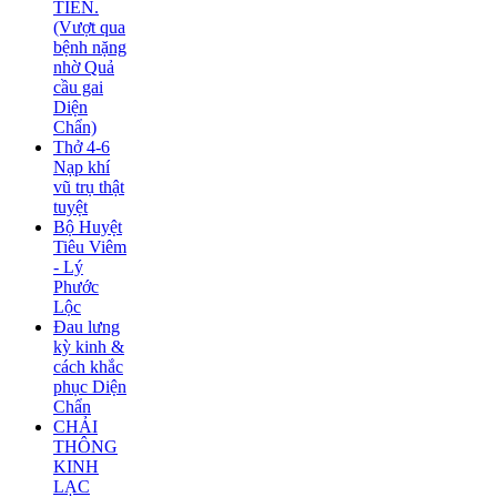
TIÊN.
(Vượt qua
bệnh nặng
nhờ Quả
cầu gai
Diện
Chẩn)
Thở 4-6
Nạp khí
vũ trụ thật
tuyệt
Bộ Huyệt
Tiêu Viêm
- Lý
Phước
Lộc
Đau lưng
kỳ kinh &
cách khắc
phục Diện
Chẩn
CHẢI
THÔNG
KINH
LẠC