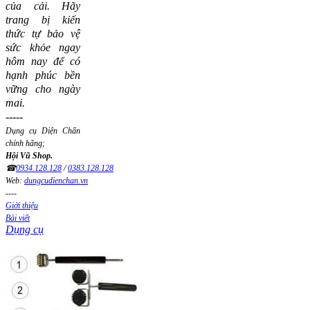
của cải.
Hãy
trang bị kiến
thức tự bảo vệ
sức khỏe ngay
hôm nay để có
hạnh phúc bền
vững cho ngày
mai.
-----
Dụng cụ Diện Chẩn
chính hãng;
Hội Vũ Shop.
☎
0934.128.128
/
0383.128.128
Web:
dungcudienchan.vn
----
Giới thiệu
Bài viết
Dụng cụ