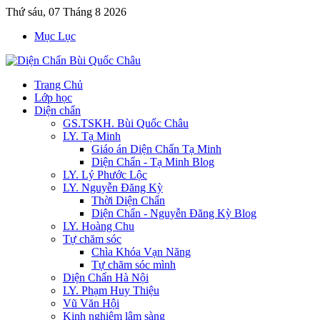
Thứ sáu, 07 Tháng 8 2026
Mục Lục
Trang Chủ
Lớp học
Diện chẩn
GS.TSKH. Bùi Quốc Châu
LY. Tạ Minh
Giáo án Diện Chẩn Tạ Minh
Diện Chẩn - Tạ Minh Blog
LY. Lý Phước Lộc
LY. Nguyễn Đăng Kỳ
Thời Diện Chẩn
Diện Chẩn - Nguyễn Đăng Kỳ Blog
LY. Hoàng Chu
Tự chăm sóc
Chìa Khóa Vạn Năng
Tự chăm sóc mình
Diện Chẩn Hà Nội
LY. Phạm Huy Thiệu
Vũ Văn Hội
Kinh nghiệm lâm sàng