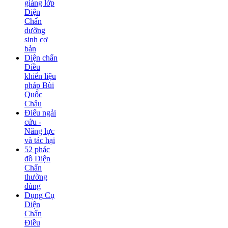
giảng lớp
Diện
Chẩn
dưỡng
sinh cơ
bản
Diện chẩn
Điều
khiển liệu
pháp Bùi
Quốc
Châu
Điếu ngải
cứu -
Năng lực
và tác hại
52 phác
đồ Diện
Chẩn
thường
dùng
Dụng Cụ
Diện
Chẩn
Điều