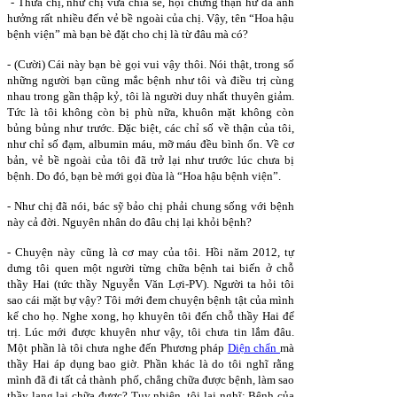
- Thưa chị, như chị vừa chia sẻ, hội chứng thận hư đã ảnh
hưởng rất nhiều đến vẻ bề ngoài của chị. Vậy, tên “Hoa hậu
bệnh viện” mà bạn bè đặt cho chị là từ đâu mà có?
- (Cười) Cái này bạn bè gọi vui vậy thôi. Nói thật, trong số
những người bạn cũng mắc bệnh như tôi và điều trị cùng
nhau trong gần thập kỷ, tôi là người duy nhất thuyên giảm.
Tức là tôi không còn bị phù nữa, khuôn mặt không còn
bủng bủng như trước. Đặc biệt, các chỉ số về thận của tôi,
như chỉ số đạm, albumin máu, mỡ máu đều bình ổn. Về cơ
bản, vẻ bề ngoài của tôi đã trở lại như trước lúc chưa bị
bệnh. Do đó, bạn bè mới gọi đùa là “Hoa hậu bệnh viện”.
- Như chị đã nói, bác sỹ bảo chị phải chung sống với bệnh
này cả đời. Nguyên nhân do đâu chị lại khỏi bệnh?
- Chuyện này cũng là cơ may của tôi. Hồi năm 2012, tự
dưng tôi quen một người từng chữa bệnh tai biến ở chỗ
thầy Hai (tức thầy Nguyễn Văn Lợi-PV). Người ta hỏi tôi
sao cái mặt bự vậy? Tôi mới đem chuyện bệnh tật của mình
kể cho họ. Nghe xong, họ khuyên tôi đến chỗ thầy Hai để
trị. Lúc mới được khuyên như vậy, tôi chưa tin lắm đâu.
Một phần là tôi chưa nghe đến Phương pháp
Diện chẩn
mà
thầy Hai áp dụng bao giờ. Phần khác là do tôi nghĩ rằng
mình đã đi tất cả thành phố, chẳng chữa được bệnh, làm sao
thầy lang lại chữa được? Tuy nhiên, tôi lại nghĩ: Bệnh của