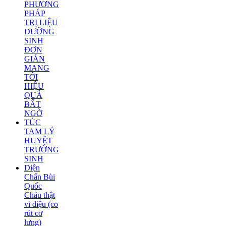
PHƯƠNG
PHÁP
TRỊ LIỆU
DƯỠNG
SINH
ĐƠN
GIẢN
MANG
TỚI
HIỆU
QUẢ
BẤT
NGỜ
TÚC
TAM LÝ
HUYỆT
TRƯỜNG
SINH
Diện
Chẩn Bùi
Quốc
Châu thật
vi diệu (co
rút cơ
lưng)