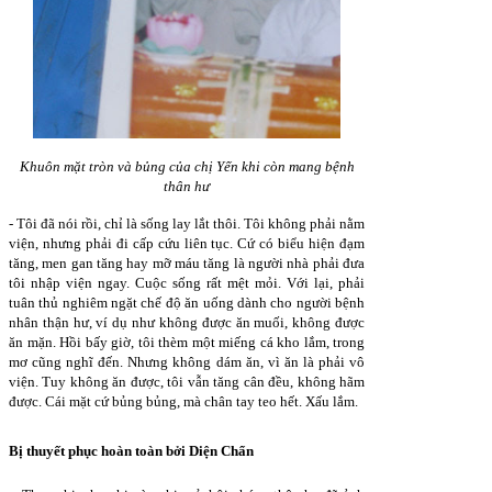
Khuôn mặt tròn và bủng của chị Yến khi còn mang bệnh
thân hư
- Tôi đã nói rồi, chỉ là sống lay lắt thôi. Tôi không phải nằm
viện, nhưng phải đi cấp cứu liên tục. Cứ có biểu hiện đạm
tăng, men gan tăng hay mỡ máu tăng là người nhà phải đưa
tôi nhập viện ngay. Cuộc sống rất mệt mỏi. Với lại, phải
tuân thủ nghiêm ngặt chế độ ăn uống dành cho người bệnh
nhân thận hư, ví dụ như không được ăn muối, không được
ăn mặn. Hồi bấy giờ, tôi thèm một miếng cá kho lắm, trong
mơ cũng nghĩ đến. Nhưng không dám ăn, vì ăn là phải vô
viện. Tuy không ăn được, tôi vẫn tăng cân đều, không hãm
được. Cái mặt cứ bủng bủng, mà chân tay teo hết. Xấu lắm.
Bị thuyết phục hoàn toàn bởi Diện Chẩn