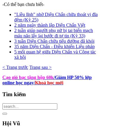
-Có thể bạn chưa biết-
"Liều lĩnh" nhờ Diện Chẩn chữa thoát vị đĩa
đệm (Kỳ 25)
2 năm ngày thành lập Diện Chẩn Việt
2 tuần giúp người phụ nữ bị tai biến mạch
máu não lấy lại bước đi tự tin (Kỳ 33)
3 tuần Diện Chẩn chữa tiểu đường đã khỏi
35 năm Diện Chẩn - Điều khiển Liệu pháp
5 mối quan hệ giữa Diện Chẩn và Công tác
xã hội
< Trang trước
Trang sau >
Cạo gió bạc tặng hộp 60k
/Giảm HP 50% lớp
online học ngay
/
Khoá học mới
Tìm
kiếm
Hội
Vũ