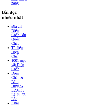
năng
Bài
đọc
nhiều nhất
Địa chỉ
Diện
Chẩn Bùi
Quốc
Châu
Tài liệu
Diện
Chẩn
1001 mẹo
vặt Diện
Chẩn
Diện
Chẩn &
Bấm
Huyệt -
Lương y
Lý Phước
Lộc
Khai