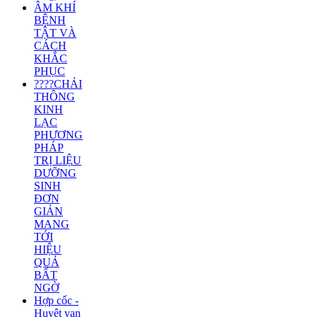
ÂM KHÍ
BỆNH
TẬT VÀ
CÁCH
KHẮC
PHỤC
????CHẢI
THÔNG
KINH
LẠC
PHƯƠNG
PHÁP
TRỊ LIỆU
DƯỠNG
SINH
ĐƠN
GIẢN
MANG
TỚI
HIỆU
QUẢ
BẤT
NGỜ
Hợp cốc -
Huyệt vạn