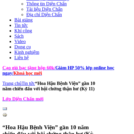
Thông tin Diện Chẩn
Tài liệu Diện Chẩn
Địa chỉ Diện Chẩn
Bài giảng
Tin tức
Khí công
Sách
Video
Dụng cụ
Kinh nghiệm
Liên hệ
Cạo gió bạc tặng hộp 60k
/
Giảm HP 50% lớp online học
ngay
/
Khoá học mới
Trang chủ
Tin tức
“Hoa Hậu Bệnh Viện” gần 10
năm chiến đấu với hội chứng thận hư (Kỳ 11)
Lớp Diện Chẩn mới
“Hoa Hậu Bệnh Viện” gần 10 năm
chiến đấu với hội chứng thận hư (Kỳ