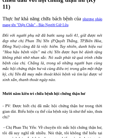
11)
Thực hư khả năng chữa bách bệnh của
phương pháp
mang tên "Diện Chẩn" - Báo Người Giữ Lửa
Đối với người phụ nữ đã bước sang tuổi 41, giữ được nét
đẹp như chị Phan Thị Yến (P.Quyết Thắng, TP.Biên Hòa,
Đồng Nai) cũng đã là việc hiếm. Tuy nhiên, danh hiệu vui
“Hoa hậu bệnh viện” mà chị Yến được bạn bè dành tặng
không phải nhờ nhan sắc. Nó xuất phát từ quá trình chữa
bệnh của chị. Chẳng là, trong số những người bạn cùng
mắc hội chứng thận hư và cùng điều trị trong gần một thập
kỷ, chị Yến đã may mắn thoát khỏi bệnh và tìm lại được vẻ
xinh xắn, thanh thoát ngày nào.
Mười năm kiên trì chữa bệnh hội chứng thận hư
- PV: Được biết chị đã mắc hội chứng thận hư trong thời
gian dài. Biểu hiện cụ thể của bệnh này là như thế nào, thưa
chị?
- Chị Phan Thị Yến: Về chuyện tôi mắc hội chứng thận hư,
tôi đã suy nghĩ rất nhiều. Nói thật, tôi không thể hiểu tại