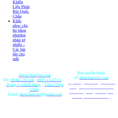
Khiển
Liệu Pháp
Bùi Quốc
Châu
Khắc
phục cận
thị bằng
phương
pháp tự
nhiên –
Các bài
tập cho
mắt
Bản quyền thuộc
DienChanViet.com
về
dienchanviet.com
ĐT:
0934.128.128
/
0915.15.67.15
Nội dung trên trang web chỉ
Dụng cụ chính hãng
|
Video Diện
mang tính chất tham khảo.
Chẩn
Ghi rõ nguồn gốc khi phát
Email:
dienchanviet@gmail.com
hành lại từ Website này