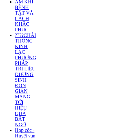
ÂM KHÍ
BỆNH
TẬT VÀ
CÁCH
KHẮC
PHỤC
????CHẢI
THÔNG
KINH
LẠC
PHƯƠNG
PHÁP
TRỊ LIỆU
DƯỠNG
SINH
ĐƠN
GIẢN
MANG
TỚI
HIỆU
QUẢ
BẤT
NGỜ
Hợp cốc -
Huyệt vạn