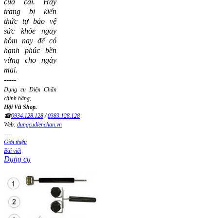
của cải.
Hãy
trang bị kiến
thức tự bảo vệ
sức khỏe ngay
hôm nay để có
hạnh phúc bền
vững cho ngày
mai.
-----
Dụng cụ Diện Chẩn
chính hãng;
Hội Vũ Shop.
☎
0934.128.128
/
0383.128.128
Web:
dungcudienchan.vn
----
Giới thiệu
Bài viết
Dụng cụ