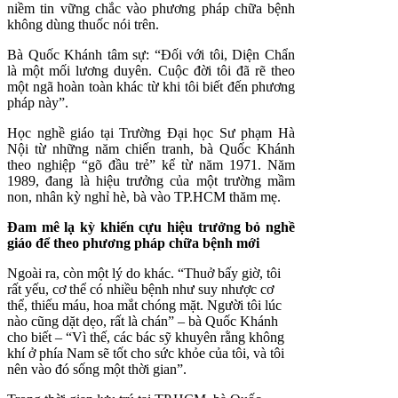
niềm tin vững chắc vào phương pháp chữa bệnh
không dùng thuốc nói trên.
Bà Quốc Khánh tâm sự: “Đối với tôi, Diện Chẩn
là một mối lương duyên. Cuộc đời tôi đã rẽ theo
một ngã hoàn toàn khác từ khi tôi biết đến phương
pháp này”.
Học nghề giáo tại Trường Đại học Sư phạm Hà
Nội từ những năm chiến tranh, bà Quốc Khánh
theo nghiệp “gõ đầu trẻ” kể từ năm 1971. Năm
1989, đang là hiệu trưởng của một trường mầm
non, nhân kỳ nghỉ hè, bà vào TP.HCM thăm mẹ.
Đam mê lạ kỳ khiến cựu hiệu trưởng bỏ nghề
giáo để theo phương pháp chữa bệnh mới
Ngoài ra, còn một lý do khác. “Thuở bấy giờ, tôi
rất yếu, cơ thể có nhiều bệnh như suy nhược cơ
thể, thiếu máu, hoa mắt chóng mặt. Người tôi lúc
nào cũng dặt dẹo, rất là chán” – bà Quốc Khánh
cho biết – “Vì thế, các bác sỹ khuyên rằng không
khí ở phía Nam sẽ tốt cho sức khỏe của tôi, và tôi
nên vào đó sống một thời gian”.