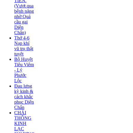
TIÊN.
(Vượt qua
bệnh nặng
nhờ Quả
cầu gai
Diện
Chẩn)
Thở 4-6
Nạp khí
vũ trụ thật
tuyệt
Bộ Huyệt
Tiêu Viêm
- Lý
Phước
Lộc
Đau lưng
kỳ kinh &
cách khắc
phục Diện
Chẩn
CHẢI
THÔNG
KINH
LẠC