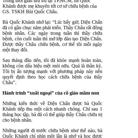
Trong thời gian lưu trú tại TP.HCM, bà Quốc
Khánh được mẹ khuyên tới cơ sở chữa bệnh của
GS. TSKH Bùi Quốc Châu.
Bà Quốc Khánh nhớ lại: “Lúc bấy giờ, Diện Chẩn
đã có gần chục năm phát triển. Thầy Châu rất đông
bệnh nhân. Các ngày trong tuần thì thầy chữa
bệnh, còn cuối tuần thì mở lớp đào tạo Diện Chẩn.
Được thầy Châu chữa bệnh, cơ thể tôi mỗi ngày
một thay đổi.
Sau tháng đầu tiên, tôi đã khỏe mạnh hoàn toàn,
không còn dấu hiệu mệt mỏi nữa. Quả là thần kỳ.
Tôi bị ấn tượng mạnh với phương pháp này nên
quyết định theo học cách chữa bệnh của thầy
Châu”.
Hành trình “xuất ngoại” của cô giáo mầm non
Những kiến thức về Diện Chẩn được bà Quốc
Khánh tiếp thu một cách nhanh chóng. Chỉ sau 1
tháng học tập, bà đã có thể giúp thầy Châu chữa trị
cho bệnh nhân.
Những người đi trước chữa bệnh như thế nào, bà
Quốc Khánh chỉ nhìn một lần là nhớ và học được