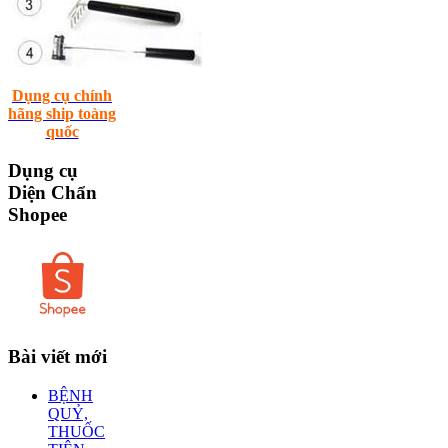
Dụng cụ chính
hãng ship toàng
quốc
Dụng
cụ
Diện Chẩn
Shopee
Bài
viết mới
BỆNH
QUỶ,
THUỐC