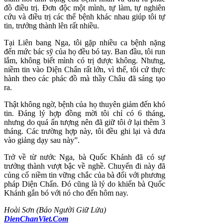
đồ điều trị. Đơn độc một mình, tự làm, tự nghiên
cứu và điều trị các thể bệnh khác nhau giúp tôi tự
tin, trưởng thành lên rất nhiều.
Tại Liên bang Nga, tôi gặp nhiều ca bệnh nặng
đến mức bác sỹ của họ đều bó tay. Ban đầu, tôi run
lắm, không biết mình có trị được không. Nhưng,
niềm tin vào Diện Chẩn rất lớn, vì thế, tôi cứ thực
hành theo các phác đồ mà thầy Châu đã sáng tạo
ra.
Thật không ngờ, bệnh của họ thuyên giảm đến khó
tin. Đáng lý hợp đồng mời tôi chỉ có 6 tháng,
nhưng do quá ấn tượng nên đã giữ tôi ở lại thêm 3
tháng. Các trường hợp này, tôi đều ghi lại và đưa
vào giảng dạy sau này”.
Trở về từ nước Nga, bà Quốc Khánh đã có sự
trưởng thành vượt bậc về nghề. Chuyến đi này đã
củng cố niềm tin vững chắc của bà đối với phương
pháp Diện Chẩn. Đó cũng là lý do khiến bà Quốc
Khánh gắn bó với nó cho đến hôm nay.
Hoài Sơn (Báo Người Giữ Lửa)
DienChanViet.Com