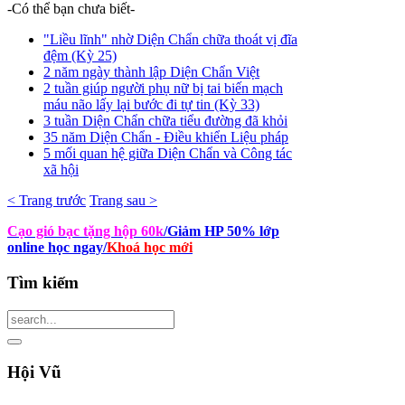
-Có thể bạn chưa biết-
"Liều lĩnh" nhờ Diện Chẩn chữa thoát vị đĩa
đệm (Kỳ 25)
2 năm ngày thành lập Diện Chẩn Việt
2 tuần giúp người phụ nữ bị tai biến mạch
máu não lấy lại bước đi tự tin (Kỳ 33)
3 tuần Diện Chẩn chữa tiểu đường đã khỏi
35 năm Diện Chẩn - Điều khiển Liệu pháp
5 mối quan hệ giữa Diện Chẩn và Công tác
xã hội
< Trang trước
Trang sau >
Cạo gió bạc tặng hộp 60k
/Giảm HP 50% lớp
online học ngay
/
Khoá học mới
Tìm
kiếm
Hội
Vũ