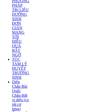
PHƯƠNG
PHÁP
TRỊ LIỆU
DƯỠNG
SINH
ĐƠN
GIẢN
MANG
TỚI
HIỆU
QUẢ
BẤT
NGỜ
TÚC
TAM LÝ
HUYỆT
TRƯỜNG
SINH
Diện
Chẩn Bùi
Quốc
Châu thật
vi diệu (co
rút cơ
lưng)