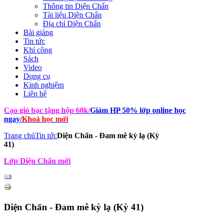
Thông tin Diện Chẩn
Tài liệu Diện Chẩn
Địa chỉ Diện Chẩn
Bài giảng
Tin tức
Khí công
Sách
Video
Dụng cụ
Kinh nghiệm
Liên hệ
Cạo gió bạc tặng hộp 60k
/
Giảm HP 50% lớp online học
ngay
/
Khoá học mới
Trang chủ
Tin tức
Diện Chẩn - Đam mê kỳ lạ (Kỳ
41)
Lớp Diện Chẩn mới
Diện Chẩn - Đam mê kỳ lạ (Kỳ 41)