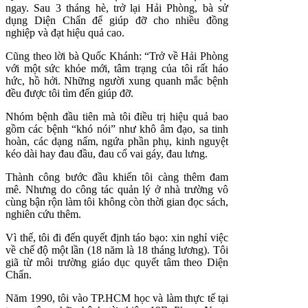
ngay. Sau 3 tháng hè, trở lại Hải Phòng, bà sử
dụng Diện Chẩn để giúp đỡ cho nhiều đồng
nghiệp và đạt hiệu quả cao.
Cũng theo lời bà Quốc Khánh: “Trở về Hải Phòng
với một sức khỏe mới, tâm trạng của tôi rất háo
hức, hồ hởi. Những người xung quanh mắc bệnh
đều được tôi tìm đến giúp đỡ.
Nhóm bệnh đầu tiên mà tôi điều trị hiệu quả bao
gồm các bệnh “khó nói” như khô âm đạo, sa tinh
hoàn, các dạng nấm, ngứa phần phụ, kinh nguyệt
kéo dài hay đau đầu, đau cổ vai gáy, đau lưng.
Thành công bước đầu khiến tôi càng thêm đam
mê. Nhưng do công tác quản lý ở nhà trường vô
cùng bận rộn làm tôi không còn thời gian đọc sách,
nghiên cứu thêm.
Vì thế, tôi đi đến quyết định táo bạo: xin nghỉ việc
về chế độ một lần (18 năm là 18 tháng lương). Tôi
giã từ môi trường giáo dục quyết tâm theo Diện
Chẩn.
Năm 1990, tôi vào TP.HCM học và làm thực tế tại