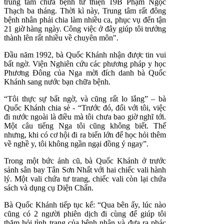
trung tâm chữa bệnh từ thiện 19B Phạm Ngọc
Thạch ba tháng. Thời kì này, Trung tâm rất đông
bệnh nhân phải chia làm nhiều ca, phục vụ đến tận
21 giờ hàng ngày. Công việc ở đây giúp tôi trưởng
thành lên rất nhiều về chuyên môn".
Đầu năm 1992, bà Quốc Khánh nhận được tin vui
bất ngờ. Viện Nghiên cứu các phương pháp y học
Phương Đông của Nga mời đích danh bà Quốc
Khánh sang nước bạn chữa bệnh.
“Tôi thực sự bất ngờ, và cũng rất lo lắng” – bà
Quốc Khánh chia sẻ - “Trước đó, đối với tôi, việc
đi nước ngoài là điều mà tôi chưa bao giờ nghĩ tới.
Một câu tiếng Nga tôi cũng không biết. Thế
nhưng, khi có cơ hội đi ra biển lớn để học hỏi thêm
về nghề y, tôi không ngần ngại đồng ý ngay”.
Trong một bức ảnh cũ, bà Quốc Khánh ở trước
sảnh sân bay Tân Sơn Nhất với hai chiếc vali hành
lý. Một vali chứa tư trang, chiếc vali còn lại chứa
sách và dụng cụ Diện Chẩn.
Bà Quốc Khánh tiếp tục kể: “Qua bên ấy, lúc nào
cũng có 2 người phiên dịch đi cùng để giúp tôi
thăm hỏi tình trạng của bệnh nhân và đưa ra phác