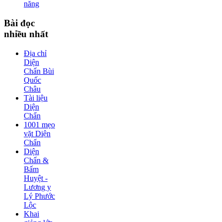
năng
Bài
đọc
nhiều nhất
Địa chỉ
Diện
Chẩn Bùi
Quốc
Châu
Tài liệu
Diện
Chẩn
1001 mẹo
vặt Diện
Chẩn
Diện
Chẩn &
Bấm
Huyệt -
Lương y
Lý Phước
Lộc
Khai