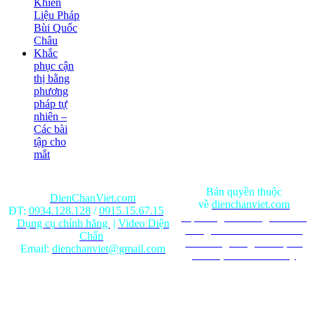
Khiển
Liệu Pháp
Bùi Quốc
Châu
Khắc
phục cận
thị bằng
phương
pháp tự
nhiên –
Các bài
tập cho
mắt
Bản quyền thuộc
DienChanViet.com
về
dienchanviet.com
ĐT:
0934.128.128
/
0915.15.67.15
Nội dung trên trang web chỉ
Dụng cụ chính hãng
|
Video Diện
mang tính chất tham khảo.
Chẩn
Ghi rõ nguồn gốc khi phát
Email:
dienchanviet@gmail.com
hành lại từ Website này