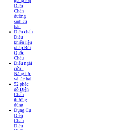
giảng lớp
Diện
Chẩn
dưỡng
sinh cơ
bản
Diện chẩn
Điều
khiển liệu
pháp Bùi
Quốc
Châu
Điếu ngải
cứu -
Năng lực
và tác hại
52 phác
đồ Diện
Chẩn
thường
dùng
Dụng Cụ
Diện
Chẩn
Điều