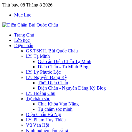
Thứ bảy, 08 Tháng 8 2026
Mục Lục
Trang Chủ
Lớp học
Diện chẩn
GS.TSKH. Bùi Quốc Châu
LY. Tạ Minh
Giáo án Diện Chẩn Tạ Minh
Diện Chẩn - Tạ Minh Blog
LY. Lý Phước Lộc
LY. Nguyễn Đăng Kỳ
Thời Diện Chẩn
Diện Chẩn - Nguyễn Đăng Kỳ Blog
LY. Hoàng Chu
Tự chăm sóc
Chìa Khóa Vạn Năng
Tự chăm sóc mình
Diện Chẩn Hà Nội
LY. Phạm Huy Thiệu
Vũ Văn Hội
Kinh nghiệm lâm sàng