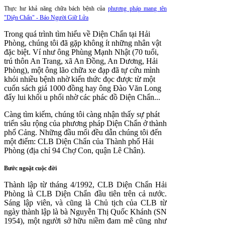
Thực hư khả năng chữa bách bệnh của
phương pháp mang tên
"Diện Chẩn" - Báo Người Giữ Lửa
Trong quá trình tìm hiểu về Diện Chẩn tại Hải
Phòng, chúng tôi đã gặp không ít những nhân vật
đặc biệt. Ví như ông Phùng Mạnh Nhật (70 tuổi,
trú thôn An Trang, xã An Đồng, An Dương, Hải
Phòng), một ông lão chữa xe đạp đã tự cứu mình
khỏi nhiều bệnh nhờ kiến thức đọc được từ một
cuốn sách giá 1000 đồng hay ông Đào Văn Long
đẩy lui khối u phổi nhờ các phác đồ Diện Chẩn...
Càng tìm kiếm, chúng tôi càng nhận thấy sự phát
triển sâu rộng của phương pháp Diện Chẩn ở thành
phố Cảng. Những đầu mối đều dẫn chúng tôi đến
một điểm: CLB Diện Chẩn của Thành phố Hải
Phòng (địa chỉ 94 Chợ Con, quận Lê Chân).
Bước ngoặt cuộc đời
Thành lập từ tháng 4/1992, CLB Diện Chẩn Hải
Phòng là CLB Diện Chẩn đầu tiên trên cả nước.
Sáng lập viên, và cũng là Chủ tịch của CLB từ
ngày thành lập là bà Nguyễn Thị Quốc Khánh (SN
1954), một người sở hữu niềm đam mê cũng như