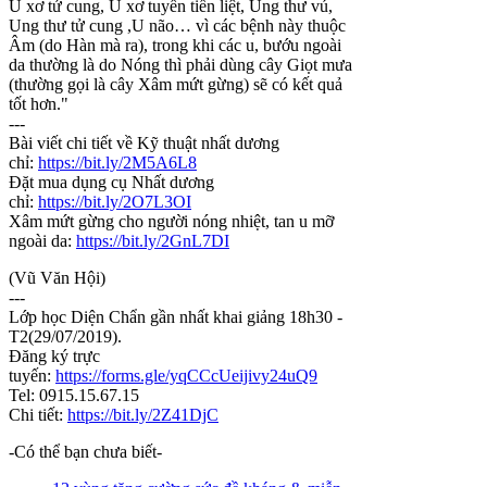
U xơ tử cung, U xơ tuyến tiền liệt, Ung thư vú,
Ung thư tử cung ,U não… vì các bệnh này thuộc
Âm (do Hàn mà ra), trong khi các u, bướu ngoài
da thường là do Nóng thì phải dùng cây Giọt mưa
(thường gọi là cây Xâm mứt gừng) sẽ có kết quả
tốt hơn."
---
Bài viết chi tiết về Kỹ thuật nhất dương
chỉ:
https://bit.ly/2M5A6L8
Đặt mua dụng cụ Nhất dương
chỉ:
https://bit.ly/2O7L3OI
Xâm mứt gừng cho người nóng nhiệt, tan u mỡ
ngoài da:
https://bit.ly/2GnL7DI
(Vũ Văn Hội)
---
Lớp học Diện Chẩn gần nhất khai giảng 18h30 -
T2(29/07/2019).
Đăng ký trực
tuyến:
https://forms.gle/yqCCcUeijivy24uQ9
Tel: 0915.15.67.15
Chi tiết:
https://bit.ly/2Z41DjC
-Có thể bạn chưa biết-