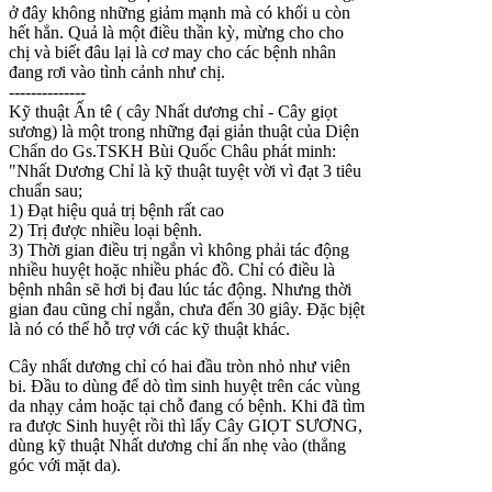
ở đây không những giảm mạnh mà có khối u còn
hết hẳn. Quả là một điều thần kỳ, mừng cho cho
chị và biết đâu lại là cơ may cho các bệnh nhân
đang rơi vào tình cảnh như chị.
--------------
Kỹ thuật Ấn tê ( cây Nhất dương chỉ - Cây giọt
sương) là một trong những đại giản thuật của Diện
Chẩn do Gs.TSKH Bùi Quốc Châu phát minh:
"Nhất Dương Chỉ là kỹ thuật tuyệt vời vì đạt 3 tiêu
chuẩn sau;
1) Đạt hiệu quả trị bệnh rất cao
2) Trị được nhiều loại bệnh.
3) Thời gian điều trị ngắn vì không phải tác động
nhiều huyệt hoặc nhiều phác đồ. Chỉ có điều là
bệnh nhân sẽ hơi bị đau lúc tác động. Nhưng thời
gian đau cũng chỉ ngắn, chưa đến 30 giây. Đặc bịệt
là nó có thể hỗ trợ với các kỹ thuật khác.
Cây nhất dương chỉ có hai đầu tròn nhỏ như viên
bi. Đầu to dùng để dò tìm sinh huyệt trên các vùng
da nhạy cảm hoặc tại chỗ đang có bệnh. Khi đã tìm
ra được Sinh huyệt rồi thì lấy Cây GIỌT SƯƠNG,
dùng kỹ thuật Nhất dương chỉ ấn nhẹ vào (thẳng
góc với mặt da).