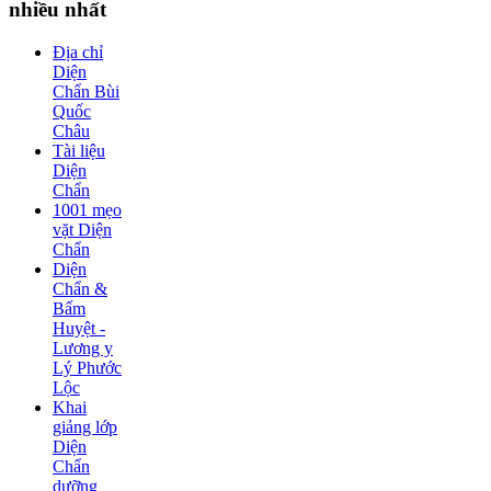
nhiều nhất
Địa chỉ
Diện
Chẩn Bùi
Quốc
Châu
Tài liệu
Diện
Chẩn
1001 mẹo
vặt Diện
Chẩn
Diện
Chẩn &
Bấm
Huyệt -
Lương y
Lý Phước
Lộc
Khai
giảng lớp
Diện
Chẩn
dưỡng