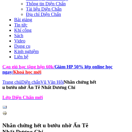
Thông tin Diện Chẩn
Tài liệu Diện Chẩn
Địa chỉ Diện Chẩn
Bài giảng
Tin tức
Khí công
Sách
Video
Dụng cụ
Kinh nghiệm
Liên hệ
Cạo gió bạc tặng hộp 60k
/
Giảm HP 50% lớp online học
ngay
/
Khoá học mới
Trang chủ
Diện chẩn
Vũ Văn Hội
Nhân chứng hết
u bướu nhờ Ấn Tê Nhất Dương Chỉ
Lớp Diện Chẩn mới
Nhân chứng hết u bướu nhờ Ấn Tê
Nhất Dương Chỉ