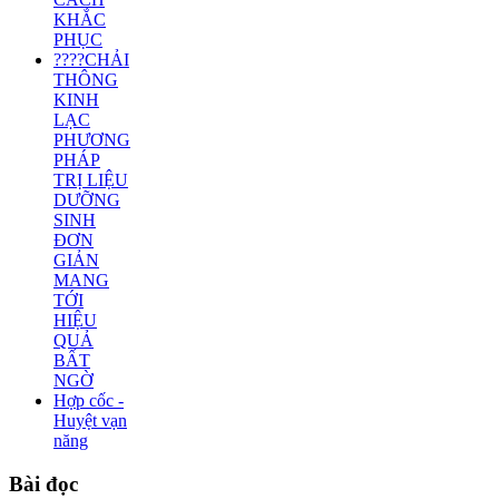
KHẮC
PHỤC
????CHẢI
THÔNG
KINH
LẠC
PHƯƠNG
PHÁP
TRỊ LIỆU
DƯỠNG
SINH
ĐƠN
GIẢN
MANG
TỚI
HIỆU
QUẢ
BẤT
NGỜ
Hợp cốc -
Huyệt vạn
năng
Bài
đọc