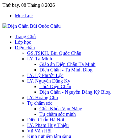
Thứ bảy, 08 Tháng 8 2026
Mục Lục
Trang Chủ
Lớp học
Diện chẩn
GS.TSKH. Bùi Quốc Châu
LY. Tạ Minh
Giáo án Diện Chẩn Tạ Minh
Diện Chẩn - Tạ Minh Blog
LY. Lý Phước Lộc
LY. Nguyễn Đăng Kỳ
Thời Diện Chẩn
Diện Chẩn - Nguyễn Đăng Kỳ Blog
LY. Hoàng Chu
Tự chăm sóc
Chìa Khóa Vạn Năng
Tự chăm sóc mình
Diện Chẩn Hà Nội
LY. Phạm Huy Thiệu
Vũ Văn Hội
Kinh nghiệm lâm sàng