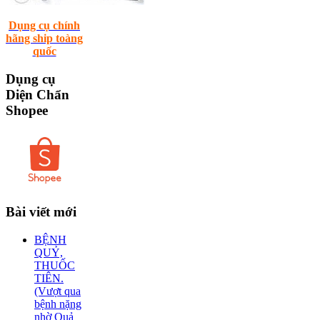
Dụng cụ chính
hãng ship toàng
quốc
Dụng
cụ
Diện Chẩn
Shopee
Bài
viết mới
BỆNH
QUỶ,
THUỐC
TIÊN.
(Vượt qua
bệnh nặng
nhờ Quả