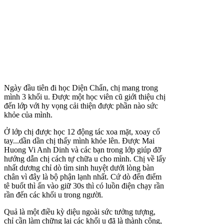
Ngày đầu tiên đi học Diện Chẩn, chị mang trong
mình 3 khối u. Được một học viên cũ giới thiệu chị
đến lớp với hy vọng cải thiện được phần nào sức
khỏe của mình.
Ở lớp chị được học 12 động tác xoa mặt, xoay cổ
tay...dần dần chị thấy mình khỏe lên. Được Mai
Huong Vi Anh Dinh và các bạn trong lớp giúp đỡ
hướng dẫn chị cách tự chữa u cho mình. Chị về lấy
nhất dương chỉ dò tìm sinh huyệt dưới lòng bàn
chân vì đây là bộ phận lạnh nhất. Cứ dò đến điểm
tê buốt thì ấn vào giữ 30s thì có luồn điện chạy rần
rần đến các khối u trong người.
Quả là một điều kỳ diệu ngoài sức tưởng tượng,
chỉ cần làm chững lại các khối u đã là thành công,