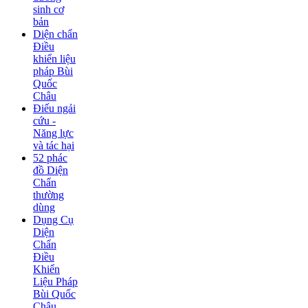
sinh cơ
bản
Diện chẩn
Điều
khiển liệu
pháp Bùi
Quốc
Châu
Điếu ngải
cứu -
Năng lực
và tác hại
52 phác
đồ Diện
Chẩn
thường
dùng
Dụng Cụ
Diện
Chẩn
Điều
Khiển
Liệu Pháp
Bùi Quốc
Châu