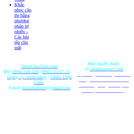
Khắc
phục cận
thị bằng
phương
pháp tự
nhiên –
Các bài
tập cho
mắt
Bản quyền thuộc
DienChanViet.com
về
dienchanviet.com
ĐT:
0934.128.128
/
0915.15.67.15
Nội dung trên trang web chỉ
Dụng cụ chính hãng
|
Video Diện
mang tính chất tham khảo.
Chẩn
Ghi rõ nguồn gốc khi phát
Email:
dienchanviet@gmail.com
hành lại từ Website này