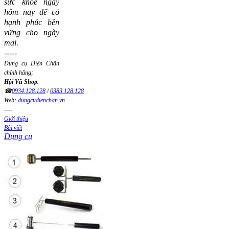
sức khỏe ngay
hôm nay để có
hạnh phúc bền
vững cho ngày
mai.
-----
Dụng cụ Diện Chẩn
chính hãng;
Hội Vũ Shop.
☎
0934.128.128
/
0383.128.128
Web:
dungcudienchan.vn
----
Giới thiệu
Bài viết
Dụng cụ