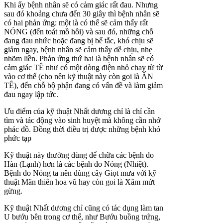
Khi ấy bệnh nhân sẽ có cảm giác rất đau. Nhưng
sau đó khoảng chưa đến 30 giây thì bệnh nhân sẽ
có hai phản ứng: một là có thể sẽ cảm thấy rất
NÓNG (đến toát mồ hôi) và sau đó, những chỗ
đang đau nhức hoặc đang bị bế tắc, khó chịu sẽ
giảm ngay, bệnh nhân sẽ cảm thấy dễ chịu, nhẹ
nhõm liền. Phản ứng thứ hai là bệnh nhân sẽ có
cảm giác TÊ như có một dòng điện nhỏ chay từ từ
vào cơ thể (cho nên kỹ thuật này còn goi là ẤN
TÊ), đến chỗ bộ phận đang có vấn đề và làm giảm
đau ngay lập tức.
Ưu điểm của kỹ thuật Nhất dương chỉ là chỉ cần
tìm và tác động vào sinh huyệt mà không cần nhớ
phác đồ. Đồng thời điều trị được những bệnh khó
phức tạp
Kỹ thuật này thường dùng để chữa các bệnh do
Hàn (Lạnh) hơn là các bệnh do Nóng (Nhiệt).
Bệnh do Nóng ta nên dùng cây Giọt mưa với kỹ
thuật Mãn thiên hoa vũ hay còn goi là Xâm mứt
gừng.
Kỹ thuật Nhất dương chỉ cũng có tác dụng làm tan
U bướu bên trong cơ thể, như Bướu buồng trứng,