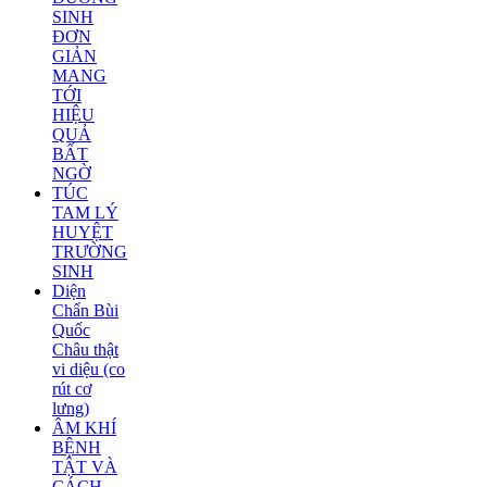
SINH
ĐƠN
GIẢN
MANG
TỚI
HIỆU
QUẢ
BẤT
NGỜ
TÚC
TAM LÝ
HUYỆT
TRƯỜNG
SINH
Diện
Chẩn Bùi
Quốc
Châu thật
vi diệu (co
rút cơ
lưng)
ÂM KHÍ
BỆNH
TẬT VÀ
CÁCH