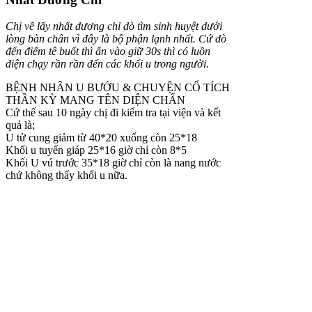
Chị về lấy nhất dương chỉ dò tìm sinh huyệt dưới
lòng bàn chân vì đây là bộ phận lạnh nhất. Cứ dò
đến điểm tê buốt thì ấn vào giữ 30s thì có luồn
điện chạy rần rần đến các khối u trong người.
BỆNH NHÂN U BƯỚU & CHUYỆN CỔ TÍCH
THẦN KỲ MANG TÊN DIỆN CHẨN
Cứ thế sau 10 ngày chị đi kiểm tra tại viện và kết
quả là;
U tử cung giảm từ 40*20 xuống còn 25*18
Khối u tuyến giáp 25*16 giờ chỉ còn 8*5
Khối U vú trước 35*18 giờ chỉ còn là nang nước
chứ không thấy khối u nữa.