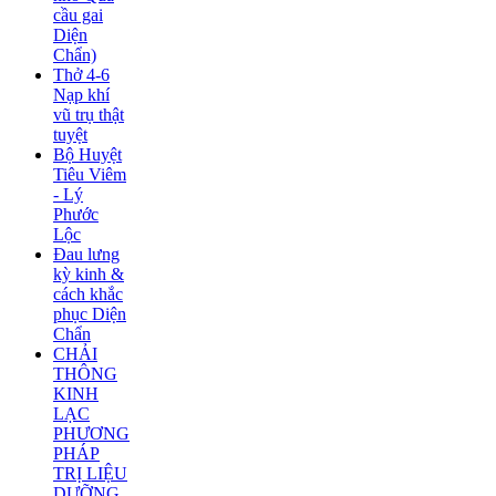
cầu gai
Diện
Chẩn)
Thở 4-6
Nạp khí
vũ trụ thật
tuyệt
Bộ Huyệt
Tiêu Viêm
- Lý
Phước
Lộc
Đau lưng
kỳ kinh &
cách khắc
phục Diện
Chẩn
CHẢI
THÔNG
KINH
LẠC
PHƯƠNG
PHÁP
TRỊ LIỆU
DƯỠNG