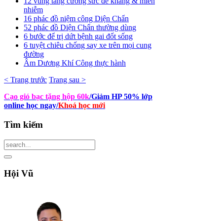
12 vùng tăng cường sức đề kháng & miễn
nhiễm
16 phác đồ niệm công Diện Chẩn
52 phác đồ Diện Chẩn thường dùng
6 bước để trị dứt bệnh gai đốt sống
6 tuyệt chiêu chống say xe trên mọi cung
đường
Âm Dương Khí Công thực hành
< Trang trước
Trang sau >
Cạo gió bạc tặng hộp 60k
/Giảm HP 50% lớp
online học ngay
/
Khoá học mới
Tìm
kiếm
Hội
Vũ