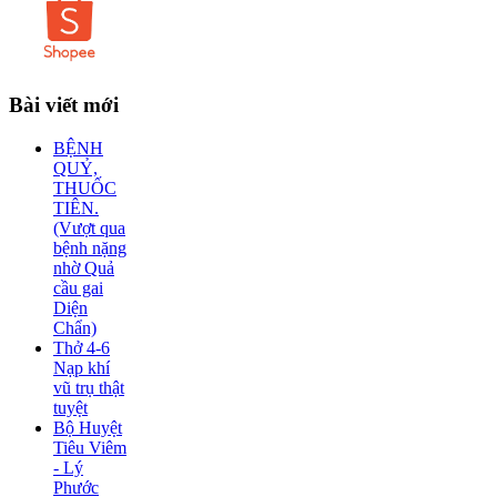
Bài
viết mới
BỆNH
QUỶ,
THUỐC
TIÊN.
(Vượt qua
bệnh nặng
nhờ Quả
cầu gai
Diện
Chẩn)
Thở 4-6
Nạp khí
vũ trụ thật
tuyệt
Bộ Huyệt
Tiêu Viêm
- Lý
Phước