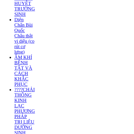
HUYỆT
TRƯỜNG
SINH
Diện
Chẩn Bùi
Quốc
Châu thật
vi diệu (co
rút cơ
lưng)
ÂM KHÍ
BỆNH
TẬT VÀ
CÁCH
KHẮC
PHỤC
????CHẢI
THÔNG
KINH
LẠC
PHƯƠNG
PHÁP
TRỊ LIỆU
DƯỠNG
SINH