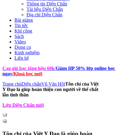
Thông tin Diện Chẩn
Tài liệu Diện Chẩn
Địa chỉ Diện Chẩn
Bài giảng
Tin tức
Khí công
Sách
Video
Dụng cụ
Kinh nghiệm
Liên hệ
Cạo gió bạc tặng hộp 60k
/
Giảm HP 50% lớp online học
ngay
/
Khoá học mới
Trang chủ
Diện chẩn
Vũ Văn Hội
Tôn chỉ của Việt
Y Đạo là giúp hoàn thiện con người về thể chất
lẫn tinh thần
Lớp Diện Chẩn mới
Tôn chỉ của Việt Y Đạo là giúp hoàn