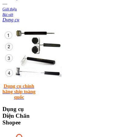
----
Giới thiệu
Bài viết
Dụng cụ
Dụng cụ chính
hãng ship toàng
quốc
Dụng
cụ
Diện Chẩn
Shopee