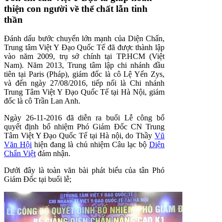
thiện con người về thể chất lẫn tinh
thần
Đánh dấu bước chuyển lớn mạnh của Diện Chẩn,
Trung tâm Việt Y Đạo Quốc Tế đã được thành lập
vào năm 2009, trụ sở chính tại TP.HCM (Việt
Nam). Năm 2013, Trung tâm lập chi nhánh đầu
tiên tại Paris (Pháp), giám đốc là cô Lệ Yến Zys,
và đến ngày 27/08/2016, tiếp nối là Chi nhánh
Trung Tâm Việt Y Đạo Quốc Tế tại Hà Nội, giám
đốc là cô Trần Lan Anh.
Ngày 26-11-2016 đã diễn ra buổi Lễ công bố
quyết định bổ nhiệm Phó Giám Đốc CN Trung
Tâm Việt Y Đạo Quốc Tế tại Hà nội, do Thầy
Vũ
Văn Hội
hiện đa
ng là chủ nhiệm Câu lạc bộ
Diện
Chẩn Việt
đảm nhận.
Dưới đây là toàn văn bài phát biểu của tân Phó
Giám Đốc tại buổi lễ;