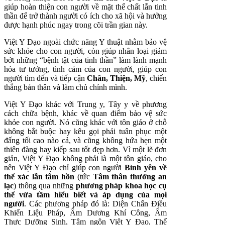
giúp hoàn thiện con người về mặt thể chất lẫn tinh
thần để trở thành người có ích cho xã hội và hưởng
được hạnh phúc ngay trong cõi trần gian này.
Việt Y Đạo ngoài chức năng Y thuật nhằm bảo vệ
sức khỏe cho con người, còn giúp nhân loại giảm
bớt những “bệnh tật của tinh thần” làm lành mạnh
hóa tư tưởng, tình cảm của con người, giúp con
người tìm đến và tiếp cận
Chân, Thiện, Mỹ
, chiến
thắng bản thân và làm chủ chính mình.
Việt Y Đạo khác với Trung y, Tây y về phương
cách chữa bệnh, khác về quan điểm bảo vệ sức
khỏe con người. Nó cũng khác với tôn giáo ở chỗ
không bắt buộc hay kêu gọi phải tuân phục một
đấng tối cao nào cả, và cũng không hứa hẹn một
thiên đàng hay kiếp sau tốt đẹp hơn. Vì một lẽ đơn
giản, Việt Y Đạo không phải là một tôn giáo, cho
nên Việt Y Đạo chỉ giúp con người
Bình yên về
thể xác lẫn tâm hồn
(tức
Tâm thân thường an
lạc
) thông qua những
phương pháp khoa học cụ
thể vừa tầm hiểu biết và áp dụng của mọi
người
. Các phương pháp đó là: Diện Chẩn Điều
Khiển Liệu Pháp, Âm Dương Khí Công, Ẩm
Thực Dưỡng Sinh, Tâm ngôn Việt Y Đạo, Thể