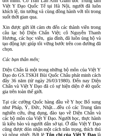
đời mình. Cô Trần Lan Anh Giám đốc Trung tâm
Việt Y Đạo Quốc Tế tại Hà Nội, người đã luôn
khích lệ, tin tưởng và cùng đồng hành với tôi trong
suốt thời gian qua.
Xin được gửi lời cảm ơn đến các thành viên trong
câu lạc bộ Diện Chẩn Việt; cô Nguyễn Thanh
Hương, các học viên, gia đình, đã luôn ủng hộ và
tạo động lực giúp tôi vững bước trên con đường đã
chọn.
Các bạn thân mến;
Diện Chẩn là một trong những bộ môn của Việt Y
Đạo do GS.TSKH Bùi Quốc Châu phát minh cách
đây 36 năm (từ ngày 26/03/1980). Đến nay Diện
Chẩn và Việt Y Đạo đã có sự hiện diện ở 40 quốc
gia trên toàn thế giới.
Tại các cường Quốc hàng đầu về Y học Bổ sung
như Pháp, Ý, Đức, Nhật…đều có các Trung tâm
nghiên cứu, ứng dụng, đào tạo về Diện Chẩn và
các bộ môn của Việt Y Đạo. Người học, thực hành
là kiều bào và người dân sở tại. Ở đâu Việt Y Đạo
cũng được đón nhận một cách trân trọng, thích thú
và nồng nhiệt. Bởi lẽ
Tôn chỉ của Việt Y Đạo
là