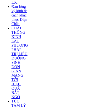
Lộc
Đau lưng
kỳ kinh &
cách khắc
phục Diện
Chẩn
CHẢI
THÔNG
KINH
LẠC
PHƯƠNG
PHÁP
TRỊ LIỆU
DƯỠNG
SINH
ĐƠN
GIẢN
MANG
TỚI
HIỆU
QUẢ
BẤT
NGỜ
TÚC
TAM LÝ