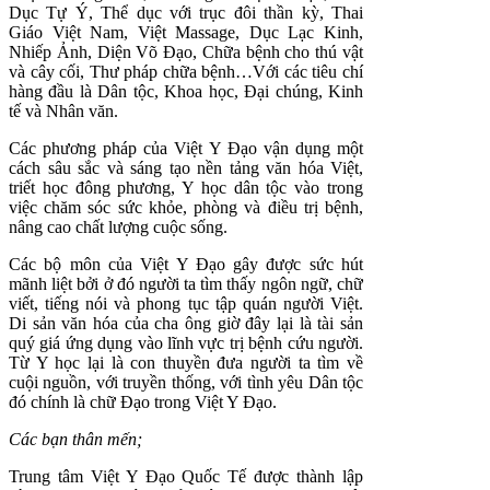
Dục Tự Ý, Thể dục với trục đôi thần kỳ, Thai
Giáo Việt Nam, Việt Massage, Dục Lạc Kinh,
Nhiếp Ảnh, Diện Võ Đạo, Chữa bệnh cho thú vật
và cây cối, Thư pháp chữa bệnh…Với các tiêu chí
hàng đầu là Dân tộc, Khoa học, Đại chúng, Kinh
tế và Nhân văn.
Các phương pháp của Việt Y Đạo vận dụng một
cách sâu sắc và sáng tạo nền tảng văn hóa Việt,
triết học đông phương, Y học dân tộc vào trong
việc chăm sóc sức khỏe, phòng và điều trị bệnh,
nâng cao chất lượng cuộc sống.
Các bộ môn của Việt Y Đạo gây được sức hút
mãnh liệt bởi ở đó người ta tìm thấy ngôn ngữ, chữ
viết, tiếng nói và phong tục tập quán người Việt.
Di sản văn hóa của cha ông giờ đây lại là tài sản
quý giá ứng dụng vào lĩnh vực trị bệnh cứu người.
Từ Y học lại là con thuyền đưa người ta tìm về
cuội nguồn, với truyền thống, với tình yêu Dân tộc
đó chính là chữ Đạo trong Việt Y Đạo.
Các bạn thân mến;
Trung tâm Việt Y Đạo Quốc Tế được thành lập