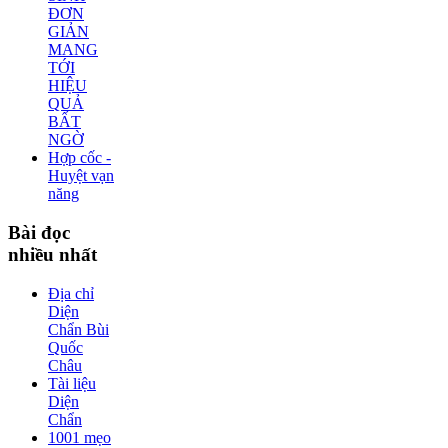
ĐƠN
GIẢN
MANG
TỚI
HIỆU
QUẢ
BẤT
NGỜ
Hợp cốc -
Huyệt vạn
năng
Bài
đọc
nhiều nhất
Địa chỉ
Diện
Chẩn Bùi
Quốc
Châu
Tài liệu
Diện
Chẩn
1001 mẹo