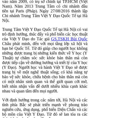
vào năm 2009, có trụ sở chính tại TP.HCM (Việt
Nam). Năm 2013 Trung Tâm có chi nhánh đầu
tiên tại Paris (Pháp). Ngày 27/08/2016 thành lập
Chi nhánh Trung Tâm Việt Y Đạo Quốc Tế tại Hà
Nội.
Trung Tâm Việt Y Đạo Quốc Tế tại Hà Nội có vai
trò định hướng, thúc đẩy và phổ biến các học thuật
của Việt Y Đạo do Tác giả
GS.TSKH Bùi Quốc
Châu phát minh, đến với mọi tầng lớp xã hội và
bạn bè Quốc Tế. Từ đó giúp cho người học không
những được trang bị những kiến thức về Y học (Y
Thuật) tự chăm sóc sức khỏe bản thân mà còn
được tiếp cận về đường hướng và triết lý của Y học
(Y Đạo). Người học và hành Việt Y Đạo sẽ được
trang bị về một nghệ thuật sống; có khả năng tự
bảo vệ sức khỏe, chữa bệnh cho bản thân mà còn
có một nhân sinh quan và thế giới quan cởi mở,
biết nhìn nhận vấn đề dưới nhiều khía cạnh khác
nhau và quan tâm đến mọi người.
Với định hướng trong các năm tới, Hà Nội và các
tỉnh phía Bắc sẽ phát triển mạnh về phong trào
nghiên cứu, ứng dụng, phổ biến Diện Chẩn và các
bộ môn của Việt Y Đạo. Từ đó sẽ lan tỏa ra các