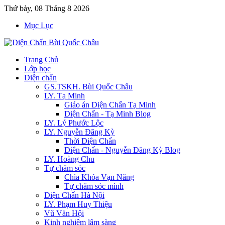
Thứ bảy, 08 Tháng 8 2026
Mục Lục
Trang Chủ
Lớp học
Diện chẩn
GS.TSKH. Bùi Quốc Châu
LY. Tạ Minh
Giáo án Diện Chẩn Tạ Minh
Diện Chẩn - Tạ Minh Blog
LY. Lý Phước Lộc
LY. Nguyễn Đăng Kỳ
Thời Diện Chẩn
Diện Chẩn - Nguyễn Đăng Kỳ Blog
LY. Hoàng Chu
Tự chăm sóc
Chìa Khóa Vạn Năng
Tự chăm sóc mình
Diện Chẩn Hà Nội
LY. Phạm Huy Thiệu
Vũ Văn Hội
Kinh nghiệm lâm sàng