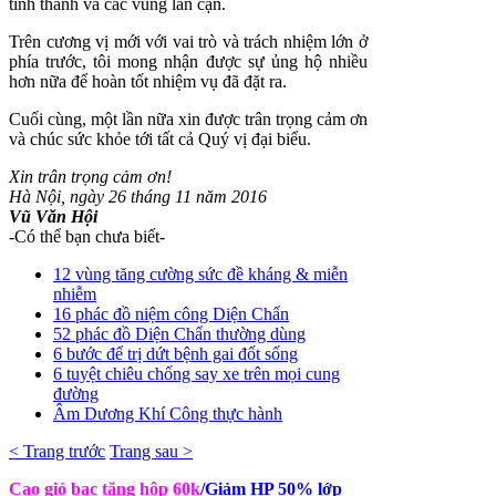
tỉnh thành và các vùng lân cận.
Trên cương vị mới với vai trò và trách nhiệm lớn ở
phía trước, tôi mong nhận được sự ủng hộ nhiều
hơn nữa để hoàn tốt nhiệm vụ đã đặt ra.
Cuối cùng, một lần nữa xin được trân trọng cảm ơn
và chúc sức khỏe tới tất cả Quý vị đại biểu.
Xin trân trọng cảm ơn!
Hà Nội, ngày 26 tháng 11 năm 2016
Vũ Văn Hội
-Có thể bạn chưa biết-
12 vùng tăng cường sức đề kháng & miễn
nhiễm
16 phác đồ niệm công Diện Chẩn
52 phác đồ Diện Chẩn thường dùng
6 bước để trị dứt bệnh gai đốt sống
6 tuyệt chiêu chống say xe trên mọi cung
đường
Âm Dương Khí Công thực hành
< Trang trước
Trang sau >
Cạo gió bạc tặng hộp 60k
/Giảm HP 50% lớp