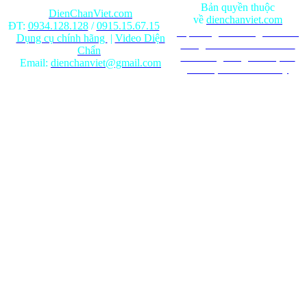
Bản quyền thuộc
DienChanViet.com
về
dienchanviet.com
ĐT:
0934.128.128
/
0915.15.67.15
Nội dung trên trang web chỉ
Dụng cụ chính hãng
|
Video Diện
mang tính chất tham khảo.
Chẩn
Ghi rõ nguồn gốc khi phát
Email:
dienchanviet@gmail.com
hành lại từ Website này