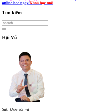
online học ngay
/
Khoá học mới
Tìm
kiếm
Hội
Vũ
Sức khỏe tốt và