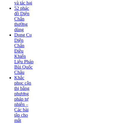
và tác hại
52 phác
đồ Diện
Chẩn
thường
dùng
Dụng Cụ
Diện
Chẩn
Điều
Khiển
Liệu Pháp
Bùi Quốc
Châu
Khắc
phục cận
thị bằng
phương
pháp tự
nhiên –
Các bài
tập cho
mắt