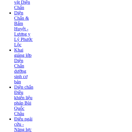
vặt Diện
Chẩn
Diện
Chẩn &
Bấm
Huyệt -
Lương y
Lý Phước
Lộc
Khai
giảng lớp
Diện
Chẩn
dưỡng
sinh cơ
bản
Diện chẩn
Điều
khiển liệu
pháp Bùi
Quốc
Châu
Điếu ngải
cứu -
Năng lực