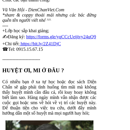
Vũ Văn Hội - DienChanViet.Com
*share & coppy thoải mái nhưng các bác đừng
quên tên người viết nhé ^^
----
+Lớp học sắp khai giảng;
✍️Đăng ký:
https://forms.gle/yqCCcUeijivy24uQ9
+Chi tiết:
https://bit.ly/2Z41DjC
☎Tel: 0915.15.67.15
--------------------------
HUYỆT ƠI, MI Ở ĐÂU ?
Có nhiều bạn ở xa tự học hoặc đọc sách Diện
Chẩn sẽ gặp phải tình huống tìm mãi mà không
thấy huyệt mình cần đâu cả, rồi loay hoay không
biết làm sao. Hàng ngày mình vẫn nhận được các
cuộc gọi hoặc sms về hỏi về vị trí các huyệt này.
Để thuận tiện cho việc tra cứu, dưới đây mình
hướng dẫn một số huyệt mà mọi người hay hỏi;