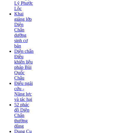
Lý Phước
Lộc
Khai
giảng lớp
Diện
Chẩn
dưỡng
sinh cơ
bản
Diện chẩn
Điều
khiển liệu
pháp Bùi
Quốc
Châu
Điếu ngải
cứu -
Năng lực
và tác hại
52 phác
đồ Diện
Chẩn
thường
dùng
Dụng Cụ