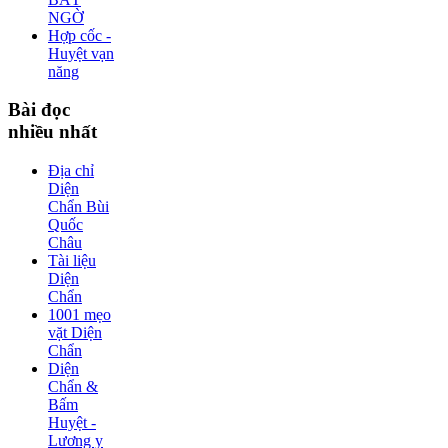
NGỜ
Hợp cốc -
Huyệt vạn
năng
Bài
đọc
nhiều nhất
Địa chỉ
Diện
Chẩn Bùi
Quốc
Châu
Tài liệu
Diện
Chẩn
1001 mẹo
vặt Diện
Chẩn
Diện
Chẩn &
Bấm
Huyệt -
Lương y