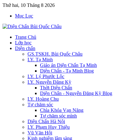
Thứ hai, 10 Tháng 8 2026
Mục Lục
Trang Chủ
Lớp học
Diện chẩn
GS.TSKH. Bùi Quốc Châu
LY. Tạ Minh
Giáo án Diện Chẩn Tạ Minh
Diện Chẩn - Tạ Minh Blog
LY. Lý Phước Lộc
LY. Nguyễn Đăng Kỳ
Thời Diện Chẩn
Diện Chẩn - Nguyễn Đăng Kỳ Blog
LY. Hoàng Chu
Tự chăm sóc
Chìa Khóa Vạn Năng
Tự chăm sóc mình
Diện Chẩn Hà Nội
LY. Phạm Huy Thiệu
Vũ Văn Hội
Kinh nghiệm lâm sàng