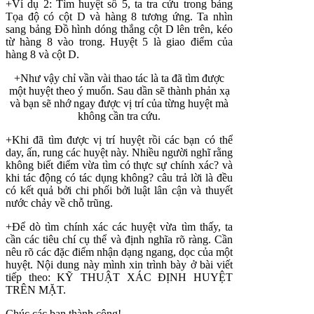
+Ví dụ 2: Tìm huyệt số 5, ta tra cứu trong bảng
Tọa độ có cột D và hàng 8 tương ứng. Ta nhìn
sang bảng Đồ hình dóng thắng cột D lên trên, kéo
từ hàng 8 vào trong. Huyệt 5 là giao điểm của
hàng 8 và cột D.
+Như vậy chỉ vần vài thao tác là ta đã tìm được
một huyệt theo ý muốn. Sau dần sẽ thành phản xạ
và bạn sẽ nhớ ngay được vị trí của từng huyệt mà
không cần tra cứu.
+Khi đã tìm được vị trí huyệt rồi các bạn có thể
day, ấn, rung các huyệt này. Nhiều người nghĩ rằng
không biết điểm vừa tìm có thực sự chính xác? và
khi tác động có tác dụng không? câu trả lời là đều
có kết quả bởi chi phối bởi luật lân cận và thuyết
nước chảy về chỗ trũng.
+Để dò tìm chính xác các huyệt vừa tìm thấy, ta
cần các tiêu chí cụ thể và định nghĩa rõ ràng. Cần
nêu rõ các đặc điểm nhận dạng ngang, dọc của một
huyệt. Nội dung này mình xin trình bày ở bài viết
tiếp theo: KỸ THUẬT XÁC ĐỊNH HUYỆT
TRÊN MẶT.
Chúc các bạn thành công!