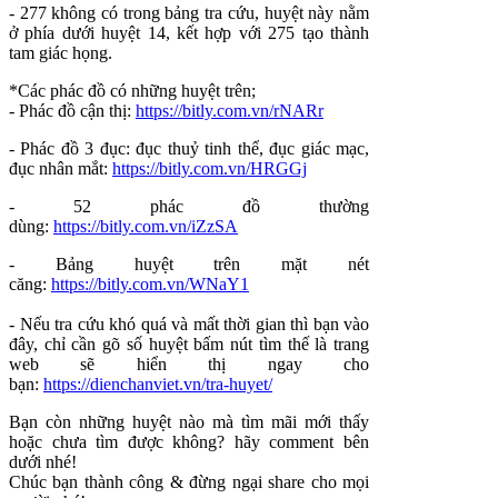
- 277 không có trong bảng tra cứu, huyệt này nằm
ở phía dưới huyệt 14, kết hợp với 275 tạo thành
tam giác họng.
*Các phác đồ có những huyệt trên;
- Phác đồ cận thị:
https://bitly.com.vn/rNARr
- Phác đồ 3 đục: đục thuỷ tinh thể, đục giác mạc,
đục nhân mắt:
https://bitly.com.vn/HRGGj
- 52 phác đồ thường
dùng:
https://bitly.com.vn/iZzSA
- Bảng huyệt trên mặt nét
căng:
https://bitly.com.vn/WNaY1
- Nếu tra cứu khó quá và mất thời gian thì bạn vào
đây, chỉ cần gõ số huyệt bấm nút tìm thế là trang
web sẽ hiển thị ngay cho
bạn:
https://dienchanviet.vn/tra-huyet/
Bạn còn những huyệt nào mà tìm mãi mới thấy
hoặc chưa tìm được không? hãy comment bên
dưới nhé!
Chúc bạn thành công & đừng ngại share cho mọi