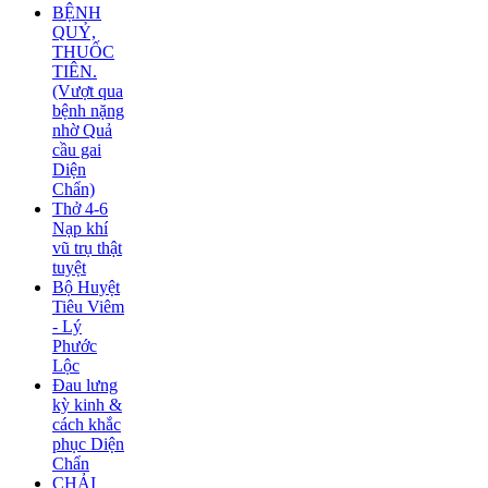
BỆNH
QUỶ,
THUỐC
TIÊN.
(Vượt qua
bệnh nặng
nhờ Quả
cầu gai
Diện
Chẩn)
Thở 4-6
Nạp khí
vũ trụ thật
tuyệt
Bộ Huyệt
Tiêu Viêm
- Lý
Phước
Lộc
Đau lưng
kỳ kinh &
cách khắc
phục Diện
Chẩn
CHẢI