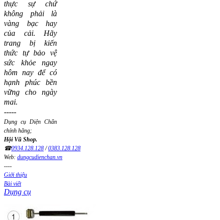
thực sự chứ
không phải là
vàng bạc hay
của cải.
Hãy
trang bị kiến
thức tự bảo vệ
sức khỏe ngay
hôm nay để có
hạnh phúc bền
vững cho ngày
mai.
-----
Dụng cụ Diện Chẩn
chính hãng;
Hội Vũ Shop.
☎
0934.128.128
/
0383.128.128
Web:
dungcudienchan.vn
----
Giới thiệu
Bài viết
Dụng cụ