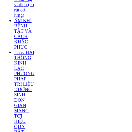
vi diệu (co
rút cơ
lưng)
ÂM KHÍ
BỆNH
TẬT VÀ
CÁCH
KHẮC
PHỤC
????CHẢI
THÔNG
KINH
LẠC
PHƯƠNG
PHÁP
TRỊ LIỆU
DƯỠNG
SINH
ĐƠN
GIẢN
MANG
TỚI
HIỆU
QUẢ
BẤT