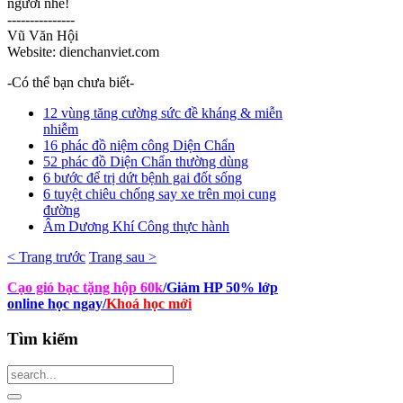
người nhé!
---------------
Vũ Văn Hội
Website: dienchanviet.com
-Có thể bạn chưa biết-
12 vùng tăng cường sức đề kháng & miễn
nhiễm
16 phác đồ niệm công Diện Chẩn
52 phác đồ Diện Chẩn thường dùng
6 bước để trị dứt bệnh gai đốt sống
6 tuyệt chiêu chống say xe trên mọi cung
đường
Âm Dương Khí Công thực hành
< Trang trước
Trang sau >
Cạo gió bạc tặng hộp 60k
/Giảm HP 50% lớp
online học ngay
/
Khoá học mới
Tìm
kiếm