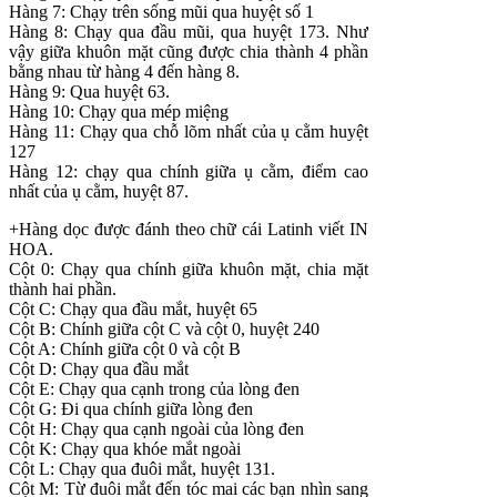
Hàng 7: Chạy trên sống mũi qua huyệt số 1
Hàng 8: Chạy qua đầu mũi, qua huyệt 173. Như
vậy giữa khuôn mặt cũng được chia thành 4 phần
bằng nhau từ hàng 4 đến hàng 8.
Hàng 9: Qua huyệt 63.
Hàng 10: Chạy qua mép miệng
Hàng 11: Chạy qua chỗ lõm nhất của ụ cằm huyệt
127
Hàng 12: chạy qua chính giữa ụ cằm, điểm cao
nhất của ụ cằm, huyệt 87.
+Hàng dọc được đánh theo chữ cái Latinh viết IN
HOA.
Cột 0: Chạy qua chính giữa khuôn mặt, chia mặt
thành hai phần.
Cột C: Chạy qua đầu mắt, huyệt 65
Cột B: Chính giữa cột C và cột 0, huyệt 240
Cột A: Chính giữa cột 0 và cột B
Cột D: Chạy qua đầu mắt
Cột E: Chạy qua cạnh trong của lòng đen
Cột G: Đi qua chính giữa lòng đen
Cột H: Chạy qua cạnh ngoài của lòng đen
Cột K: Chạy qua khóe mắt ngoài
Cột L: Chạy qua đuôi mắt, huyệt 131.
Cột M: Từ đuôi mắt đến tóc mai các bạn nhìn sang