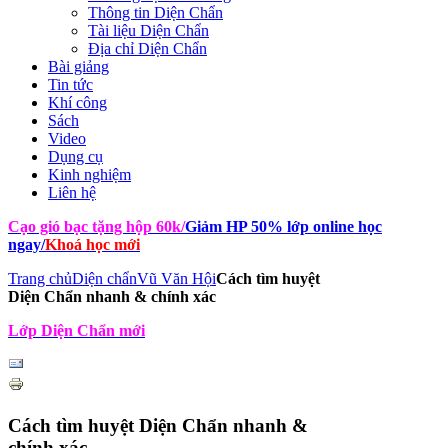
Thông tin Diện Chẩn
Tài liệu Diện Chẩn
Địa chỉ Diện Chẩn
Bài giảng
Tin tức
Khí công
Sách
Video
Dụng cụ
Kinh nghiệm
Liên hệ
Cạo gió bạc tặng hộp 60k
/
Giảm HP 50% lớp online học
ngay
/
Khoá học mới
Trang chủ
Diện chẩn
Vũ Văn Hội
Cách tìm huyệt
Diện Chẩn nhanh & chính xác
Lớp Diện Chẩn mới
Cách tìm huyệt Diện Chẩn nhanh &
chính xác