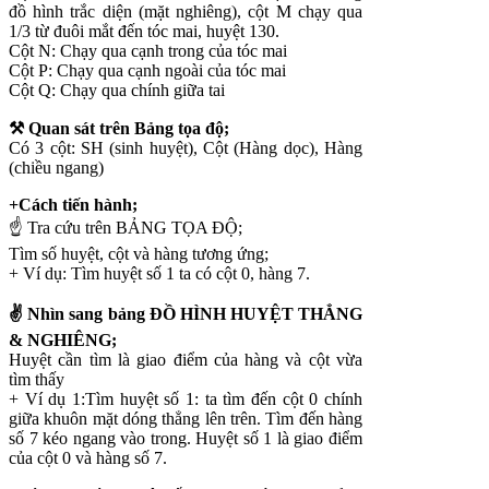
đồ hình trắc diện (mặt nghiêng), cột M chạy qua
1/3 từ đuôi mắt đến tóc mai, huyệt 130.
Cột N: Chạy qua cạnh trong của tóc mai
Cột P: Chạy qua cạnh ngoài của tóc mai
Cột Q: Chạy qua chính giữa tai
⚒ Quan sát trên Bảng tọa độ;
Có 3 cột: SH (sinh huyệt), Cột (Hàng dọc), Hàng
(chiều ngang)
+Cách tiến hành;
☝️ Tra cứu trên BẢNG TỌA ĐỘ;
Tìm số huyệt, cột và hàng tương ứng;
+ Ví dụ: Tìm huyệt số 1 ta có cột 0, hàng 7.
✌️ Nhìn sang bảng ĐỒ HÌNH HUYỆT THẲNG
& NGHIÊNG;
Huyệt cần tìm là giao điểm của hàng và cột vừa
tìm thấy
+ Ví dụ 1:Tìm huyệt số 1: ta tìm đến cột 0 chính
giữa khuôn mặt dóng thẳng lên trên. Tìm đến hàng
số 7 kéo ngang vào trong. Huyệt số 1 là giao điểm
của cột 0 và hàng số 7.