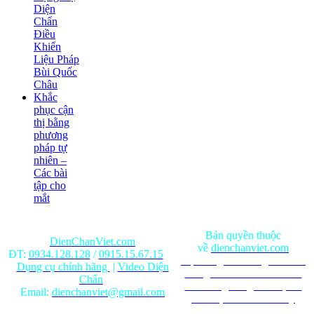
Diện
Chẩn
Điều
Khiển
Liệu Pháp
Bùi Quốc
Châu
Khắc
phục cận
thị bằng
phương
pháp tự
nhiên –
Các bài
tập cho
mắt
Bản quyền thuộc
DienChanViet.com
về
dienchanviet.com
ĐT:
0934.128.128
/
0915.15.67.15
Nội dung trên trang web chỉ
Dụng cụ chính hãng
|
Video Diện
mang tính chất tham khảo.
Chẩn
Ghi rõ nguồn gốc khi phát
Email:
dienchanviet@gmail.com
hành lại từ Website này