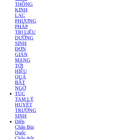
THÔNG
KINH
LẠC
PHƯƠNG
PHÁP
TRỊ LIỆU
DƯỠNG
SINH
ĐƠN
GIẢN
MANG
TỚI
HIỆU
QUẢ
BẤT
NGỜ
TÚC
TAM LÝ
HUYỆT
TRƯỜNG
SINH
Diện
Chẩn Bùi
Quốc
Châu thật