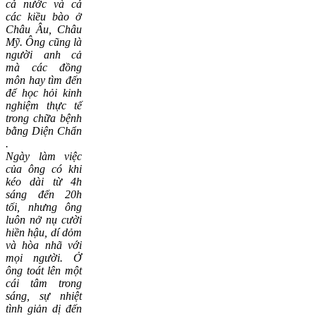
cả nước và cả
các kiều bào ở
Châu Âu, Châu
Mỹ. Ông cũng là
người anh cả
mà các đồng
môn hay tìm đến
để học hỏi kinh
nghiệm
thực tế
trong chữa bệnh
bằng
Diện Chẩn
.
Ngày làm việc
của ông có khi
kéo dài từ 4h
sáng đến 20h
tối, nhưng ông
luôn nở nụ cười
hiền hậu, dí dỏm
và hòa nhã với
mọi người. Ở
ông toát lên một
cái tâm trong
sáng, sự nhiệt
tình giản dị đến