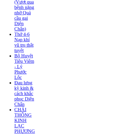
(Vượt qua
bệnh nặng
nhờ Quả
cầu gai
Diện
Chẩn)
Thở 4-6
Nạp khí
vũ trụ thật
tuyệt
Bộ Huyệt
Tiêu Viêm
- Lý
Phước
Lộc
Đau lưng
kỳ kinh &
cách khắc
phục Diện
Chẩn
CHẢI
THÔNG
KINH
LẠC
PHƯƠNG