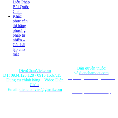
Liệu Pháp
Bùi Quốc
Châu
Khắc
phục cận
thị bằng
phương
pháp tự
nhiên –
Các bài
tập cho
mắt
Bản quyền thuộc
DienChanViet.com
về
dienchanviet.com
ĐT:
0934.128.128
/
0915.15.67.15
Nội dung trên trang web chỉ
Dụng cụ chính hãng
|
Video Diện
mang tính chất tham khảo.
Chẩn
Ghi rõ nguồn gốc khi phát
Email:
dienchanviet@gmail.com
hành lại từ Website này