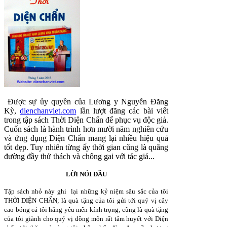
Được sự ủy quyền của Lương y Nguyễn Đăng
Kỳ,
dienchanviet.com
lần lượt đăng các bài viết
trong tập sách Thời Diện Chẩn để phục vụ độc giả.
Cuốn sách là hành trình hơn mười năm nghiên cứu
và ứng dụng Diện Chẩn mang lại nhiều hiệu quả
tốt đẹp. Tuy nhiên từng ấy thời gian cũng là quãng
đường đầy thử thách và chông gai với tác giả...
LỜI NÓI ĐẦU
Tập sách nhỏ này ghi lại những kỷ niệm sâu sắc của tôi
THỜI DIỆN CHẨN; là quà tặng của tôi gửi tới quý vị cây
cao bóng cả tôi hằng yêu mến kính trọng, cũng là quà tặng
của tôi giành cho quý vị đồng môn rất tâm huyết với Diện