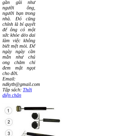
gần gũi như
người ông,
người bạn trong
nhà. Đó cũng
chính là bí quyết
để ông có một
sức khỏe dẻo dai
làm việc không
biết mệt mỏi. Để
ngày ngày cần
mẫn như chú
ong chăm chỉ
đem mật ngọt
cho đời.
Email:
ndkytb@gmail.com
Tập sách:
Thời
diện chẩn