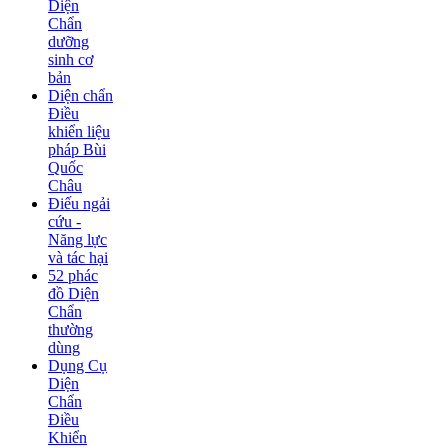
Diện
Chẩn
dưỡng
sinh cơ
bản
Diện chẩn
Điều
khiển liệu
pháp Bùi
Quốc
Châu
Điếu ngải
cứu -
Năng lực
và tác hại
52 phác
đồ Diện
Chẩn
thường
dùng
Dụng Cụ
Diện
Chẩn
Điều
Khiển