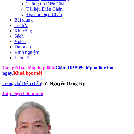
Thông tin Diện Chẩn
Tài liệu Diện Chẩn
Địa chỉ Diện Chẩn
Bài giảng
Tin tức
Khí công
Sách
Video
Dụng cụ
Kinh nghiệm
Liên hệ
Cạo gió bạc tặng hộp 60k
/
Giảm HP 50% lớp online học
ngay
/
Khoá học mới
Trang chủ
Diện chẩn
LY. Nguyễn Đăng Kỳ
Lớp Diện Chẩn mới