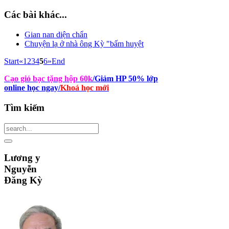
Các bài khác...
Gian nan diện chẩn
Chuyện lạ ở nhà ông Kỳ "bấm huyệt
Start
«
1
2
3
4
5
6
»
End
Cạo gió bạc tặng hộp 60k
/Giảm HP 50% lớp
online học ngay
/
Khoá học mới
Tìm
kiếm
Lương
y
Nguyễn
Đăng Kỳ