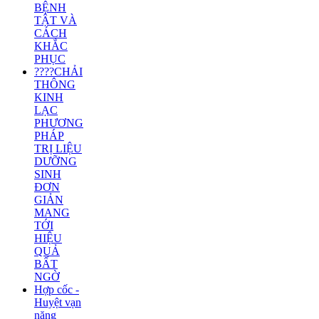
BỆNH
TẬT VÀ
CÁCH
KHẮC
PHỤC
????CHẢI
THÔNG
KINH
LẠC
PHƯƠNG
PHÁP
TRỊ LIỆU
DƯỠNG
SINH
ĐƠN
GIẢN
MANG
TỚI
HIỆU
QUẢ
BẤT
NGỜ
Hợp cốc -
Huyệt vạn
năng