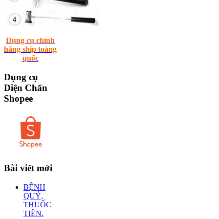
Dụng cụ chính
hãng ship toàng
quốc
Dụng
cụ
Diện Chẩn
Shopee
Bài
viết mới
BỆNH
QUỶ,
THUỐC
TIÊN.