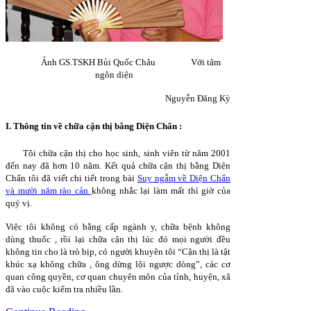
Ảnh GS.TSKH Bủi Quốc Châu
Với tâm
ngôn diện
Nguyễn Đăng Kỳ
I.
Thông tin về chữa cận thị bằng Diện Chẩn :
Tôi chữa cận thị cho học sinh, sinh viên từ năm 2001
đến nay đã hơn 10 năm. Kết quả chữa cận thị bằng Diện
Chẩn tôi đã viết chi tiết trong bài
Suy ngẫm về Diện Chẩn
và mười năm rào cản
không nhắc lại làm mất thì giờ của
quý vị.
Việc tôi không có bằng cấp ngành y, chữa bệnh không
dùng thuốc , rồi lại chữa cận thị lúc đó mọi người đều
không tin cho là trò bịp, có người khuyên tôi “Cận thị là tật
khúc xạ không chữa , ông dừng lội ngược dòng”, các cơ
quan công quyền, cơ quan chuyên môn của tỉnh, huyện, xã
đã vào cuộc kiểm tra nhiều lần.