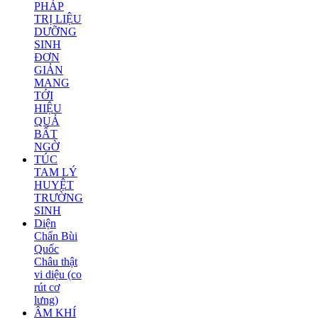
PHÁP
TRỊ LIỆU
DƯỠNG
SINH
ĐƠN
GIẢN
MANG
TỚI
HIỆU
QUẢ
BẤT
NGỜ
TÚC
TAM LÝ
HUYỆT
TRƯỜNG
SINH
Diện
Chẩn Bùi
Quốc
Châu thật
vi diệu (co
rút cơ
lưng)
ÂM KHÍ