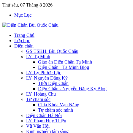
Thứ sáu, 07 Tháng 8 2026
Mục Lục
Trang Chủ
Lớp học
Diện chẩn
GS.TSKH. Bùi Quốc Châu
LY. Tạ Minh
Giáo án Diện Chẩn Tạ Minh
Diện Chẩn - Tạ Minh Blog
LY. Lý Phước Lộc
LY. Nguyễn Đăng Kỳ
Thời Diện Chẩn
Diện Chẩn - Nguyễn Đăng Kỳ Blog
LY. Hoàng Chu
Tự chăm sóc
Chìa Khóa Vạn Năng
Tự chăm sóc mình
Diện Chẩn Hà Nội
LY. Phạm Huy Thiệu
Vũ Văn Hội
Kinh nghiệm lâm sàng