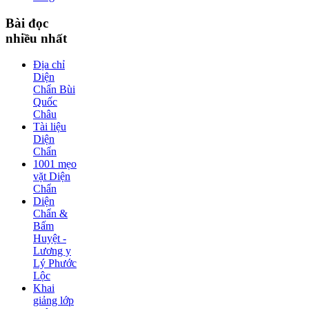
Bài
đọc
nhiều nhất
Địa chỉ
Diện
Chẩn Bùi
Quốc
Châu
Tài liệu
Diện
Chẩn
1001 mẹo
vặt Diện
Chẩn
Diện
Chẩn &
Bấm
Huyệt -
Lương y
Lý Phước
Lộc
Khai
giảng lớp