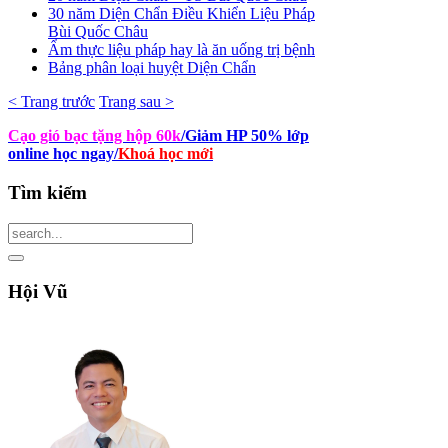
30 năm Diện Chẩn Điều Khiển Liệu Pháp
Bùi Quốc Châu
Ẩm thực liệu pháp hay là ăn uống trị bệnh
Bảng phân loại huyệt Diện Chẩn
< Trang trước
Trang sau >
Cạo gió bạc tặng hộp 60k
/Giảm HP 50% lớp
online học ngay
/
Khoá học mới
Tìm
kiếm
Hội
Vũ