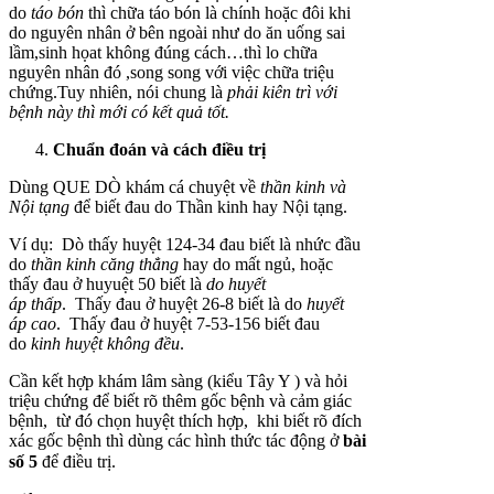
do
táo bón
thì chữa táo bón là chính hoặc đôi khi
do nguyên nhân ở bên ngoài như do ăn uống sai
lầm,sinh họat không đúng cách…thì lo chữa
nguyên nhân đó ,song song với việc chữa triệu
chứng.Tuy nhiên, nói chung là
phải kiên trì với
bệnh này thì mới có kết quả tốt.
Chuẩn đoán và cách điều trị
Dùng QUE DÒ
khám cá chuyệt về
thần
kinh và
Nội
tạng
để biết đau do Thần
kinh hay Nội tạng.
Ví dụ:
Dò thấy
huyệt
124-34 đau biết là nhức đầu
do
thần kinh căng
thẳng
hay do mất
ngủ, hoặc
thấy đau ở huyuệt 50 biết là
do
huyết
áp
thấp
.
Thấy đau ở huyệt 26-8 biết là do
huyết
áp
cao
.
Thấy đau ở huyệt 7-53-156 biết đau
do
kinh huyệt
không
đều
.
Cần kết hợp
khám lâm
sàng
(kiểu Tây Y ) và hỏi
triệu chứng để biết rõ thêm gốc bệnh và cảm
giác
bệnh,
từ đó chọn huyệt thích hợp,
khi biết rõ đích
xác gốc bệnh thì dùng các
hình thức tác
động ở
bài
số 5
để
điều
trị.