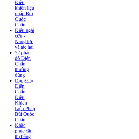
Điều
khiển liệu
pháp Bùi
Quốc
Châu
Điếu ngải
cứu -
Năng lực
và tác hại
52 phác
đồ Diện
Chẩn
thường
dùng
Dụng Cụ
Diện
Chẩn
Điều
Khiển
Liệu Pháp
Bùi Quốc
Châu
Khắc
phục cận
thị bằng