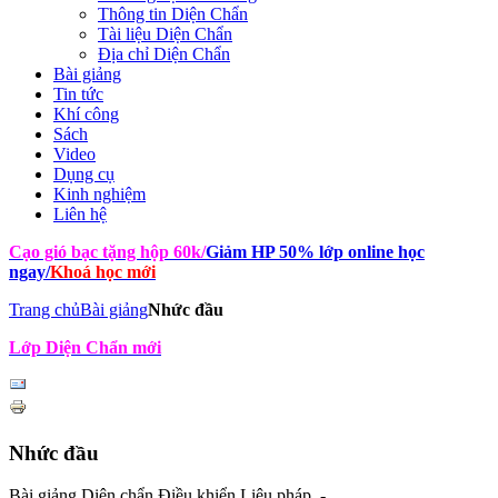
Thông tin Diện Chẩn
Tài liệu Diện Chẩn
Địa chỉ Diện Chẩn
Bài giảng
Tin tức
Khí công
Sách
Video
Dụng cụ
Kinh nghiệm
Liên hệ
Cạo gió bạc tặng hộp 60k
/
Giảm HP 50% lớp online học
ngay
/
Khoá học mới
Trang chủ
Bài giảng
Nhức đầu
Lớp Diện Chẩn mới
Nhức đầu
Bài giảng Diện chẩn Điều khiển Liệu pháp -