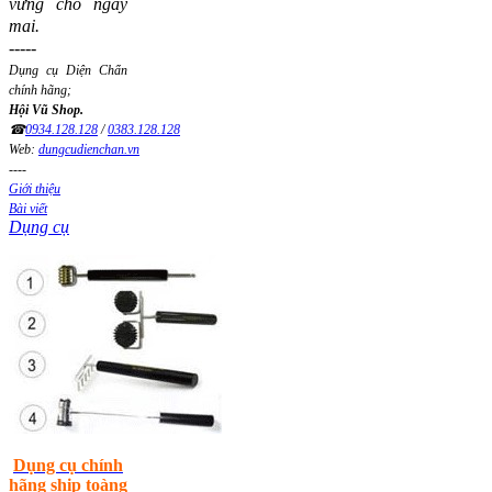
vững cho ngày
mai.
-----
Dụng cụ Diện Chẩn
chính hãng;
Hội Vũ Shop.
☎
0934.128.128
/
0383.128.128
Web:
dungcudienchan.vn
----
Giới thiệu
Bài viết
Dụng cụ
Dụng cụ chính
hãng ship toàng