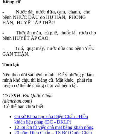
Kiêng cữ
-
Nước
đá,
nước
dừa,
cam,
chanh,
cho
bệnh NHỨC ĐẦU do HƯ HÀN,
PHONG
HÀN,
HUYẾT
ÁP THẤP.
-
Thức ăn
mặn,
cà
phê,
thuốc lá,
rượu cho
bệnh HUYẾT ÁP CAO.
-
Gió,
quạt
máy,
nước dừa
cho bệnh YẾU
GAN THẬN.
Tóm lại:
Nên theo dõi
sát bệnh
mình:
Để ý những gì làm
mình khó chịu thì kiêng
cữ. Mặt khác,
phải
rèn
luyện
cơ thể để chống chọi với bệnh tật.
GSTSKH. Bùi Quốc Châu
(dienchan.com)
-Có thể bạn chưa biết-
Cơ sở Khoa học của Diện Chẩn - Điều
khiển liệu pháp (DC - ĐKLP)
12 lợi ích từ việc chà mặt bằng khăn nóng
20 năm Diện Chẩn – TS Bùi Quốc Châu