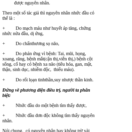
được nguyên nhân.
Theo một số tác giả thì nguyên nhân nhức đầu có
thể là :
+ Do mạch máu như huyết áp tăng, chứng
nhức nửa đầu, dị ứng,
+ Do chấnthương sọ não,
+ Do phản ứng vì bệnh: Tai, mũi, họng,
xoang, răng, bệnh mắt(cận thị,viễn thị,) bệnh cột
sống, cổ hay có bệnh xa não (tiêu hóa, gan, mật,
thận, sinh dục, nhiễm độc, thiếu máu).
+ Do rối lọạn tinhthần,suy nhược thần kinh.
Đứng về phương diện điều trị, người ta phân
biệt:
+ Nhức đầu do một bệnh tìm thấy được,
+ Nhức đầu đơn độc không tìm thấy nguyên
nhân.
Nói chung, có nguyên nhân hay không trừ vài