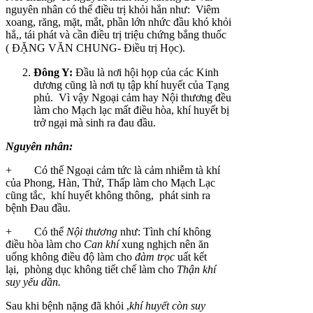
nguyên nhân có thể điều trị khỏi hẳn như: Viêm
xoang, răng, mặt, mắt, phần lớn nhức đầu khó khỏi
hẳ,, tái phát và cần điều trị triệu chứng bắng thuốc
( ĐẶNG VĂN CHUNG- Điều trị Học).
Đông Y:
Đầu là nơi hội họp của các Kinh
dương cũng là nơi tụ tập khí huyết của Tạng
phủ. Vì vậy Ngoại cảm hay Nội thương đều
làm cho Mạch lạc mất điều hòa, khí huyết bị
trở ngại mà sinh ra đau đầu.
Nguyên nhân:
+ Có thể Ngoại cảm tức là cảm nhiễm tà khí
của Phong, Hàn, Thử, Thấp làm cho Mạch Lạc
cũng tắc, khí huyết không thông, phát sinh ra
bệnh Đau đầu.
+ Có thể
Nội thương
như: Tình chí không
điều hòa làm cho
Can khí
xung nghịch nên ăn
uống không điều độ làm cho
đàm
trọc
uất kết
lại, phòng dục không tiết chế làm cho
Thận khí
suy
yếu
dần.
Sau khi bệnh nặng đã khỏi ,
khí
huyết còn suy