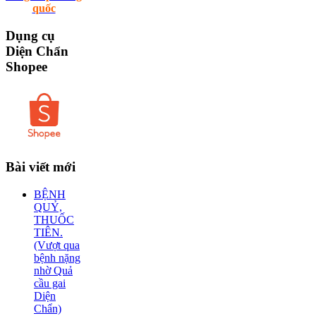
quốc
Dụng
cụ
Diện Chẩn
Shopee
Bài
viết mới
BỆNH
QUỶ,
THUỐC
TIÊN.
(Vượt qua
bệnh nặng
nhờ Quả
cầu gai
Diện
Chẩn)