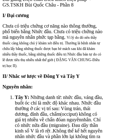
GS.TSKH Bùi Quốc Châu - Phần 8
I/ Đại cương
Chưa có triệu chứng cơ năng nào thông thường,
phổ biến bằng Nhức đầu. Chưa có triệu chứng nào
mà nguyên nhân phức tạp bằng.
Vì lý do đó nên thầy
thuốc càng không chú ý khám xét điều trị. Thường là bệnh nhân tự
chữa lấy bằng những thuốc được bạn bè mách sau khi đã khám
nhiều thầy thuốc, bằng những thuốc điều trị Nhức đầu bán tự do có
lẽ được tiêu thụ nhiều nhất thế giới ( ĐẶNG VĂN CHUNG-Điều
trị học II).
II/ Nhắc sơ lược về Đông Y và Tây Y
Nguyên nhân:
Tây Y:
Những danh từ: nhức đầu, váng đầu,
buốt óc chỉ là mức độ khác nhau. Nhức đầu
thường ở các vị trí sau: Vùng trán, thái
dương, đỉnh đầu, chẩm(occiput) không có
giá trị nhiều về chẩn đóan nguyênnhân. Chỉ
có nhức nửa đầu (migraine). Đau dây thần
kinh số V là rõ rệt .Không thể kể hết nguyên
nhân nhức đầu và phần lớn lại không tìm ra