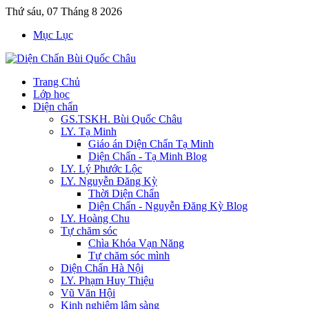
Thứ sáu, 07 Tháng 8 2026
Mục Lục
Trang Chủ
Lớp học
Diện chẩn
GS.TSKH. Bùi Quốc Châu
LY. Tạ Minh
Giáo án Diện Chẩn Tạ Minh
Diện Chẩn - Tạ Minh Blog
LY. Lý Phước Lộc
LY. Nguyễn Đăng Kỳ
Thời Diện Chẩn
Diện Chẩn - Nguyễn Đăng Kỳ Blog
LY. Hoàng Chu
Tự chăm sóc
Chìa Khóa Vạn Năng
Tự chăm sóc mình
Diện Chẩn Hà Nội
LY. Phạm Huy Thiệu
Vũ Văn Hội
Kinh nghiệm lâm sàng