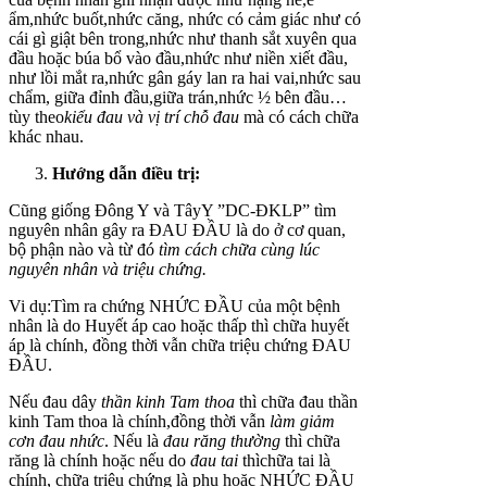
ẩm,nhức buốt,nhức căng, nhức có cảm giác như có
cái gì giật bên trong,nhức như thanh sắt xuyên qua
đầu hoặc búa bổ vào đầu,nhức như niền xiết đầu,
như lồi mắt ra,nhức gân gáy lan ra hai vai,nhức sau
chẩm, giữa đỉnh đầu,giữa trán,nhức ½ bên đầu…
tùy theo
kiểu đau và vị trí chỗ đau
mà có cách chữa
khác nhau.
Hướng dẫn điều trị:
Cũng giống Đông Y và TâyY ”DC-ĐKLP” tìm
nguyên nhân gây ra ĐAU ĐẦU là do ở cơ quan,
bộ phận nào và từ đó
tìm cách chữa cùng lúc
nguyên nhân và triệu chứng.
Vi dụ:Tìm ra chứng NHỨC ĐẦU của một bệnh
nhân là do Huyết áp cao hoặc thấp thì chữa huyết
áp là chính, đồng thời vẫn chữa triệu chứng ĐAU
ĐẦU.
Nếu đau dây
thần kinh Tam thoa
thì chữa đau thần
kinh Tam thoa là chính,đồng thời vẫn
làm giảm
cơn đau nhức
. Nếu là
đau răng thường
thì chữa
răng là chính hoặc nếu do
đau tai
thìchữa tai là
chính, chữa triệu chứng là phụ hoặc NHỨC ĐẦU