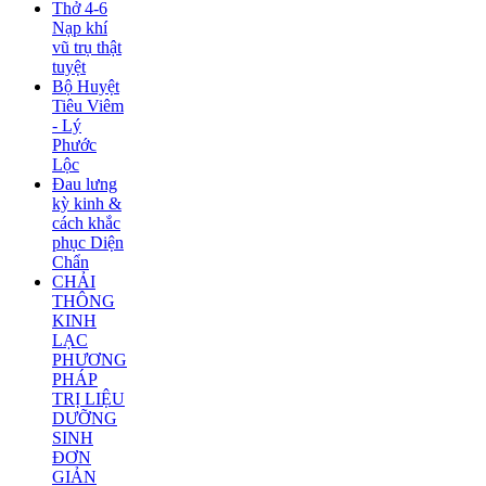
Thở 4-6
Nạp khí
vũ trụ thật
tuyệt
Bộ Huyệt
Tiêu Viêm
- Lý
Phước
Lộc
Đau lưng
kỳ kinh &
cách khắc
phục Diện
Chẩn
CHẢI
THÔNG
KINH
LẠC
PHƯƠNG
PHÁP
TRỊ LIỆU
DƯỠNG
SINH
ĐƠN
GIẢN