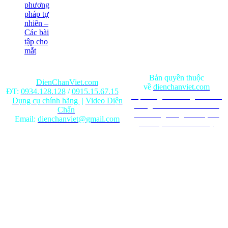
phương
pháp tự
nhiên –
Các bài
tập cho
mắt
Bản quyền thuộc
DienChanViet.com
về
dienchanviet.com
ĐT:
0934.128.128
/
0915.15.67.15
Nội dung trên trang web chỉ
Dụng cụ chính hãng
|
Video Diện
mang tính chất tham khảo.
Chẩn
Ghi rõ nguồn gốc khi phát
Email:
dienchanviet@gmail.com
hành lại từ Website này