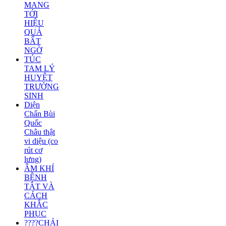
MANG
TỚI
HIỆU
QUẢ
BẤT
NGỜ
TÚC
TAM LÝ
HUYỆT
TRƯỜNG
SINH
Diện
Chẩn Bùi
Quốc
Châu thật
vi diệu (co
rút cơ
lưng)
ÂM KHÍ
BỆNH
TẬT VÀ
CÁCH
KHẮC
PHỤC
????CHẢI