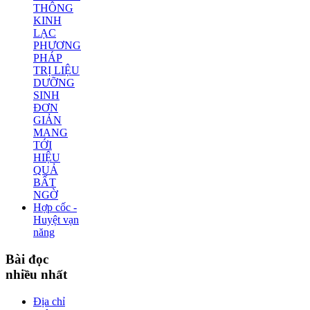
THÔNG
KINH
LẠC
PHƯƠNG
PHÁP
TRỊ LIỆU
DƯỠNG
SINH
ĐƠN
GIẢN
MANG
TỚI
HIỆU
QUẢ
BẤT
NGỜ
Hợp cốc -
Huyệt vạn
năng
Bài
đọc
nhiều nhất
Địa chỉ