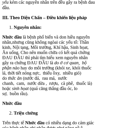
yếu
kém các nguyên nhân trên đều gây ra bệnh đau
đầu.
III. Theo Diện Chẩn – Điều khiển liệu pháp
Nguyên nhân:
Nhức đầu
là bệnh phổ biến và don hiều nguyên
nhân,nhưng cũng không ngòai các yếu tố: Thần
kinh, Nội tạng, Môi trường, Khí hậu, Sinh họat,
Ăn uống. Cho nên muốn chữa có kết quả chứng
ĐAU ĐẦU thì phải tìm hiểu xem nguyên nhân
gây ra chứng ĐAU ĐẦU là
do ở
cơ quan,
bộ
phận nào
hay do môi trường (khói xe, khói thuốc
lá, thời tiết nóng nực, thiếu ôxy, nhiều gió)
do
thức ăn
(nước đá, rau má, nước
chanh, cam, nước dừa , rượu, cà phê, thuốc là)
hoặc
sinh
họat
(quá căng thẳng đầu óc, lo
sợ, buồn rầu).
Nhức đầu
Triệu chứng
Trên thực tế
Nhức đầu
có nhiều dạng do cảm giác
của bệnh nhân ghi nhận được như nặng nề,ê