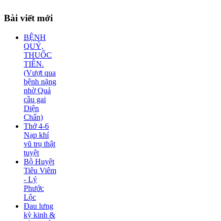
Bài
viết mới
BỆNH
QUỶ,
THUỐC
TIÊN.
(Vượt qua
bệnh nặng
nhờ Quả
cầu gai
Diện
Chẩn)
Thở 4-6
Nạp khí
vũ trụ thật
tuyệt
Bộ Huyệt
Tiêu Viêm
- Lý
Phước
Lộc
Đau lưng
kỳ kinh &