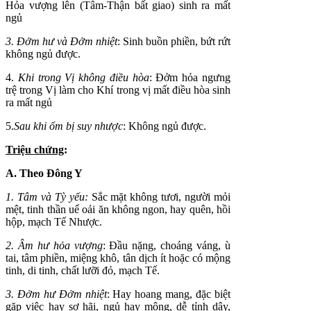
Hỏa vượng lên (Tâm-Thận bất giao) sinh ra mất
ngủ
3. Đởm hư và Đởm nhiệt
: Sinh buồn phiền, bứt rứt
không ngủ được.
4.
Khi trong Vị không điều hòa
: Đởm hỏa ngưng
trệ trong Vị làm cho Khí trong vị mất điều hòa sinh
ra mất ngủ
5.
Sau khi ốm bị suy nhược
: Không ngủ được.
Triệu chứng
:
A. Theo Đông Y
1. Tâm và Tỳ yếu:
Sắc mặt không tươi, người mỏi
mệt, tinh thần uể oải ăn không ngon, hay quên, hồi
hộp, mạch Tế Nhược.
2. Âm hư hỏa vượng
: Đầu nặng, choáng váng, ù
tai, tâm phiền, miệng khô, tân dịch ít hoặc có mộng
tinh, di tinh, chất lưỡi đỏ, mạch Tế.
3. Đởm hư Đởm nhiệt
: Hay hoang mang, đặc biệt
gặp việc hay sợ hãi, ngủ hay mộng, dễ tỉnh dậy,