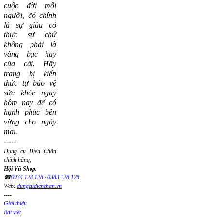
cuộc đời mỗi
người, đó chính
là sự giàu có
thực sự chứ
không phải là
vàng bạc hay
của cải.
Hãy
trang bị kiến
thức tự bảo vệ
sức khỏe ngay
hôm nay để có
hạnh phúc bền
vững cho ngày
mai.
-----
Dụng cụ Diện Chẩn
chính hãng;
Hội Vũ Shop.
☎
0934.128.128
/
0383.128.128
Web:
dungcudienchan.vn
----
Giới thiệu
Bài viết