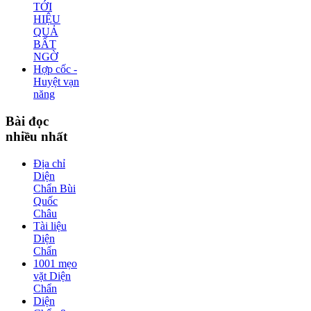
TỚI
HIỆU
QUẢ
BẤT
NGỜ
Hợp cốc -
Huyệt vạn
năng
Bài
đọc
nhiều nhất
Địa chỉ
Diện
Chẩn Bùi
Quốc
Châu
Tài liệu
Diện
Chẩn
1001 mẹo
vặt Diện
Chẩn
Diện