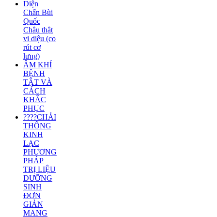
Diện
Chẩn Bùi
Quốc
Châu thật
vi diệu (co
rút cơ
lưng)
ÂM KHÍ
BỆNH
TẬT VÀ
CÁCH
KHẮC
PHỤC
????CHẢI
THÔNG
KINH
LẠC
PHƯƠNG
PHÁP
TRỊ LIỆU
DƯỠNG
SINH
ĐƠN
GIẢN
MANG