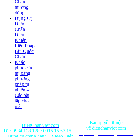
Chẩn
thường
dùng
Dụng Cụ
Diện
Chẩn
Điều
Khiển
Liệu Pháp
Bùi Quốc
Châu
Khắc
phục cận
thị bằng
phương
pháp tự
nhiên –
Các bài
tập cho
mắt
Bản quyền thuộc
DienChanViet.com
về
dienchanviet.com
ĐT:
0934.128.128
/
0915.15.67.15
Nội dung trên trang web chỉ
Dụng cụ chính hãng
|
Video Diện