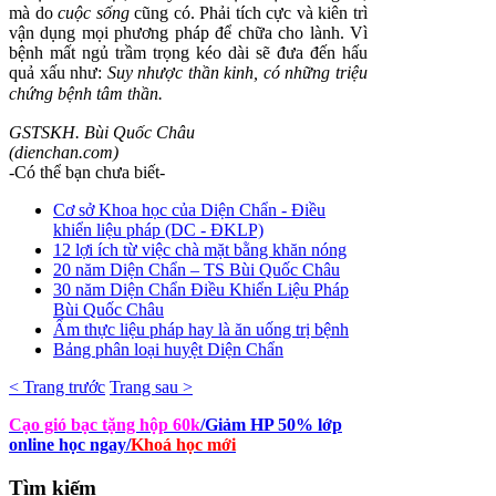
mà do
cuộc sống
cũng có. Phải tích cực và kiên trì
vận dụng mọi phương pháp để chữa cho lành. Vì
bệnh mất ngủ trầm trọng kéo dài sẽ đưa đến hấu
quả xấu như:
Suy nh
ư
ợc thần kinh, có những triệu
chứng bệnh tâm thần.
GSTSKH. Bùi Quốc Châu
(dienchan.com)
-Có thể bạn chưa biết-
Cơ sở Khoa học của Diện Chẩn - Điều
khiển liệu pháp (DC - ĐKLP)
12 lợi ích từ việc chà mặt bằng khăn nóng
20 năm Diện Chẩn – TS Bùi Quốc Châu
30 năm Diện Chẩn Điều Khiển Liệu Pháp
Bùi Quốc Châu
Ẩm thực liệu pháp hay là ăn uống trị bệnh
Bảng phân loại huyệt Diện Chẩn
< Trang trước
Trang sau >
Cạo gió bạc tặng hộp 60k
/Giảm HP 50% lớp
online học ngay
/
Khoá học mới
Tìm
kiếm