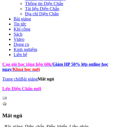
Thông tin Diện Chẩn
Tài liệu Diện Chẩn
Địa chỉ Diện Chẩn
Bài giảng
Tin tức
Khí công
Sách
Video
Dụng cụ
Kinh nghiệm
Liên hệ
Cạo gió bạc tặng hộp 60k
/
Giảm HP 50% lớp online học
ngay
/
Khoá học mới
Trang chủ
Bài giảng
Mất ngủ
Lớp Diện Chẩn mới
Mất ngủ
Bài giảng Diện chẩn Điều khiển Liệu pháp -