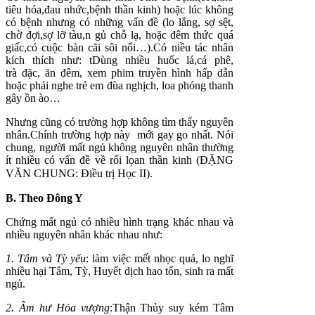
tiêu hóa,đau nhức,bệnh thần kinh) hoặc lúc không
có bệnh nhưng có những vấn đề (lo lắng, sợ sệt,
chờ đợi,sợ lỡ tàu,n gủ chỗ lạ, hoặc đêm thức quá
giấc,có cuộc bàn cãi sôi nổi…).Có niều tác nhân
kích thích như: tDùng nhiều huốc lá,cá phê,
trà đặc, ăn đêm, xem phim truyền hình hấp dẫn
hoặc phải nghe trẻ em đùa nghịch, loa phóng thanh
gây ồn ào…
Nhưng cũng có trường hợp không tìm thấy nguyên
nhân.Chính trường hợp này mới gay go nhất. Nói
chung, người mất ngủ không nguyên nhân thường
ít nhiều có vấn đề về rối lọan thần kinh (ĐẶNG
VĂN CHUNG: Điều trị Học II).
B. Theo Đông Y
Chứng mất ngủ có nhiều hình trạng khác nhau và
nhiều nguyên nhân khác nhau như:
1. Tâm và Tỳ yếu
: làm việc mết nhọc quá, lo nghĩ
nhiều hại Tâm, Tỳ, Huyết dịch hao tổn, sinh ra mất
ngủ.
2. Âm hư Hỏa vượng
:Thận Thủy suy kém Tâm