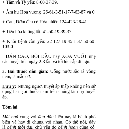
+ Tâm và Tỳ yếu: 8-60-37-39.
+ Âm hư Hỏa vượng 26-61-3-51-17-7-63-87 và 0
+ Can, Đởm đều có Hỏa nhiệt: 124-423-26-41
+ Tiêu hóa không tốt: 41-50-19-39-37
+ Khỏi bệnh còn yếu: 22-127-19-45-1-37-50-60-
103-0
- DÁN CAO, BÔI DẦU hay XOA VUỐT nhẹ
các huyệt trên ngày 2-3 lần và tối lúc sắp đi ngủ.
3. Bài thuốc dân gian
: Uống nước sắc lá vông
nem, lá mắc cỡ.
L
ư
u ý
:
Những người huyết áp thấp không nên sử
dụng hai lạoi thuốc nam trên chúng làm hạ huyết
áp.
Tóm lại
Mất ngủ
cùng với
đau đầu
hiện nay là bệnh phổ
biến và hay đi chung với nhau. Có thể nói, đây
là
bệnh thời đại
, chủ yếu do
bệnh họan
cũng có,