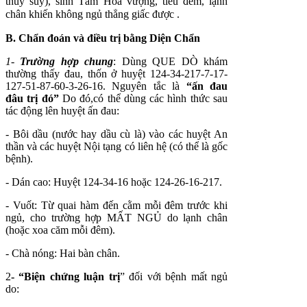
thủy suy), sinh Tâm Hỏa vượng, tiểu đêm, lạnh
chân khiến không ngủ thẳng giấc được .
B. Chẩn đoán và điều trị bằng Diện Chẩn
1-
Trường hợp chung
: Dùng QUE DÒ khám
thường thấy đau, thốn ở huyệt 124-34-217-7-17-
127-51-87-60-3-26-16. Nguyên tắc là
“ấn đau
đâu trị đó”
Do đó,có thể dùng các hình thức sau
tác động lên huyệt ấn đau:
- Bôi dầu (nước hay dầu cù là) vào các huyệt An
thần và các huyệt Nội tạng có liên hệ (có thể là gốc
bệnh).
- Dán cao: Huyệt 124-34-16 hoặc 124-26-16-217.
- Vuốt: Từ quai hàm đến cằm mỗi đêm trước khi
ngủ, cho trường hợp MẤT NGỦ do lạnh chân
(hoặc xoa căm mỗi đêm).
- Chà nóng: Hai bàn chân.
2
- “Biện chứng luận trị
” đối với bệnh mất ngủ
do: