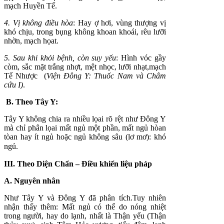
mạch Huyền Tế.
4. Vị không điều hòa
: Hay ợ hơi, vùng thượng vị
khó chịu, trong bụng không khoan khoái, rêu lưỡi
nhờn, mạch họat.
5. Sau khi khỏi bệnh, còn suy yếu
: Hình vóc gầy
còm, sắc mặt trắng nhợt, mệt nhọc, lưỡi nhạt,mạch
Tế Nhược (
Viện Đông Y: Thuốc Nam và Châm
cứu I)
.
B. Theo Tây Y:
Tây Y không chia ra nhiều lọai rõ rệt như Đông Y
mà chỉ phân lọai mất ngủ một phần, mất ngủ hòan
tòan hay ít ngủ hoặc ngủ không sâu (lơ mơ): khó
ngủ.
III. Theo Diện Chẩn – Điều khiển liệu pháp
A. Nguyên nhân
Như Tây Y và Đông Y đã phân tích.Tuy nhiên
nhận thấy thêm: Mất ngủ có thể do nóng nhiệt
trong người, hay do lạnh, nhất là Thận yếu (Thận