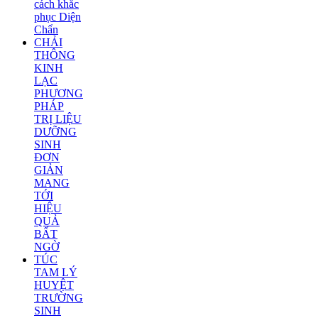
cách khắc
phục Diện
Chẩn
CHẢI
THÔNG
KINH
LẠC
PHƯƠNG
PHÁP
TRỊ LIỆU
DƯỠNG
SINH
ĐƠN
GIẢN
MANG
TỚI
HIỆU
QUẢ
BẤT
NGỜ
TÚC
TAM LÝ
HUYỆT
TRƯỜNG
SINH