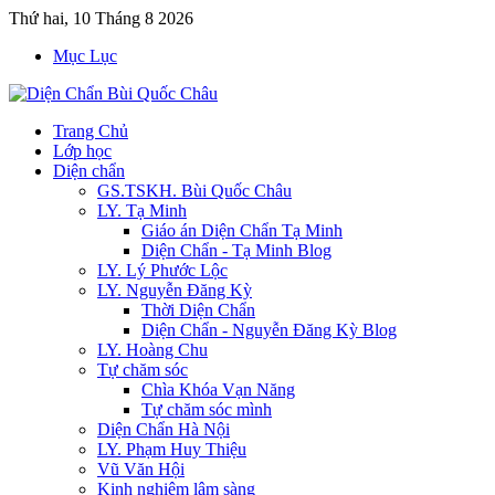
Thứ hai, 10 Tháng 8 2026
Mục Lục
Trang Chủ
Lớp học
Diện chẩn
GS.TSKH. Bùi Quốc Châu
LY. Tạ Minh
Giáo án Diện Chẩn Tạ Minh
Diện Chẩn - Tạ Minh Blog
LY. Lý Phước Lộc
LY. Nguyễn Đăng Kỳ
Thời Diện Chẩn
Diện Chẩn - Nguyễn Đăng Kỳ Blog
LY. Hoàng Chu
Tự chăm sóc
Chìa Khóa Vạn Năng
Tự chăm sóc mình
Diện Chẩn Hà Nội
LY. Phạm Huy Thiệu
Vũ Văn Hội
Kinh nghiệm lâm sàng