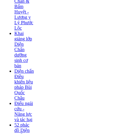
Chẩn &
Bấm
Huyệt -
Lương y
Lý Phước
Lộc
Khai
giảng lớp
Diện
Chẩn
dưỡng
sinh cơ
bản
Diện chẩn
Điều
khiển liệu
pháp Bùi
Quốc
Châu
Điếu ngải
cứu -
Năng lực
và tác hại
52 phác
đồ Diện