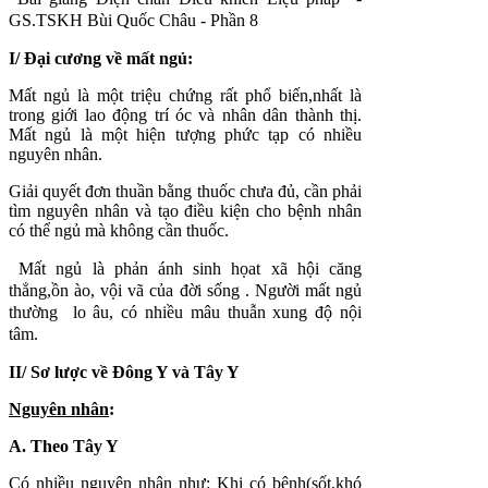
GS.TSKH Bùi Quốc Châu - Phần 8
I/ Đại cương về mất ngủ:
Mất ngủ là một triệu chứng rất phổ biến,nhất là
trong giới lao động trí óc và nhân dân thành thị.
Mất ngủ là một hiện tượng phức tạp có nhiều
nguyên nhân.
Giải quyết đơn thuần bằng thuốc chưa đủ, cần phải
tìm nguyên nhân và tạo điều kiện cho bệnh nhân
có thể ngủ mà không cần thuốc.
Mất ngủ là phản ánh sinh họat xã hội căng
thẳng,ồn ào, vội vã của đời sống . Người mất ngủ
thường lo âu, có nhiều mâu thuẫn xung độ nội
tâm.
II/ Sơ lược về Đông Y và Tây Y
Nguyên nhân
:
A. Theo Tây Y
Có nhiều nguyên nhân như: Khi có bệnh(sốt,khó