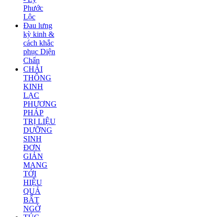
Phước
Lộc
Đau lưng
kỳ kinh &
cách khắc
phục Diện
Chẩn
CHẢI
THÔNG
KINH
LẠC
PHƯƠNG
PHÁP
TRỊ LIỆU
DƯỠNG
SINH
ĐƠN
GIẢN
MANG
TỚI
HIỆU
QUẢ
BẤT
NGỜ