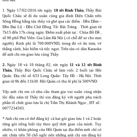
1. Ngày 17/02/2016 tức ngày
10 tết Bính Thân
, Thầy Bùi
Quốc Châu sẽ đi du xuân cùng gia đình Diện Chẩn trên
Sông Hồng bằng tàu thủy và ghé qua các điểm : Đền Dầm –
Đền Đại Lộ - Đền Chử Đồng Tử- Bát Tràng . Thời gian từ
7h15 đến 17h cùng ngày. Điểm xuất phát tại : Chùa Bồ Đề ,
số 90 phố Phú Viên- Gia Lâm Hà Nội ( có chỗ để xe cho mọi
người). Kinh phí là 700.000VND, trong đó có ăn trưa, vé
thắng cảnh, bảo hiểm và tiệc ngọt. Trên tàu có dàn Karaoke
để anh chị em giao lưu cùng Thầy.
2.
Ngày 18 và 19 tháng 02, tức ngày
11 và 12 tết Bính
Thân
, Thầy Bùi Quốc Châu sẽ làm việc 2 buổi tại Hội
Quán. Địa chỉ số 633 Long Quân- Tây Hồ - Hà Nội. Thời
gian từ 9h đến 11h30. Hội Quán có thu lệ phí là 500VND.
Vậy anh chị em có nhu cầu tham gia vui xuân cùng nhận
lộc đầu năm từ Thầy thì xin đăng ký với người phụ trách
phần tổ chức giao lưu là chị Trần Thị Khánh Ngọc , ĐT số :
0977234593.
* Anh chị em có thể đăng ký cả hai gói giao lưu 1 và 2 hoặc
từng gói riêng biệt tùy theo quỹ thời gian của mình. Tuy
nhiên, vì khán phòng của Hôi Quán tại địa điểm mới chỉ có
sức chứa trên 50 chỗ ngồi nên những anh chị em đăng ký