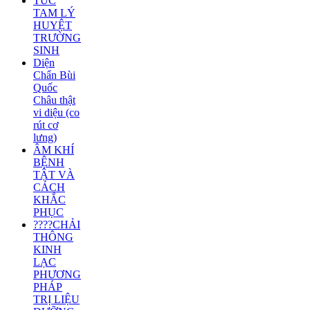
TÚC
TAM LÝ
HUYỆT
TRƯỜNG
SINH
Diện
Chẩn Bùi
Quốc
Châu thật
vi diệu (co
rút cơ
lưng)
ÂM KHÍ
BỆNH
TẬT VÀ
CÁCH
KHẮC
PHỤC
????CHẢI
THÔNG
KINH
LẠC
PHƯƠNG
PHÁP
TRỊ LIỆU