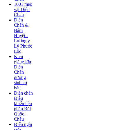
1001 mẹo
vặt Diện
Chẩn
Diện
Chẩn &
Bấm
Huyệt -
Lương y
Lý Phước
Lộc
Khai
giảng lớp
Diện
Chẩn
dưỡng
sinh cơ
bản
Diện chẩn
Điều
khiển liệu
pháp Bùi
Quốc
Châu
Điếu ngải
cứu -