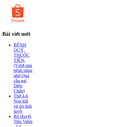
Bài
viết mới
BỆNH
QUỶ,
THUỐC
TIÊN.
(Vượt qua
bệnh nặng
nhờ Quả
cầu gai
Diện
Chẩn)
Thở 4-6
Nạp khí
vũ trụ thật
tuyệt
Bộ Huyệt
Tiêu Viêm
- Lý