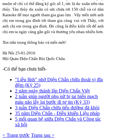
muộn sẽ chỉ có thể đăng ký gói số 1, tức là du xuân trên tàu
thủy. Tàu thủy du xuân có sức chứa tới 150 chỗ và có dàn
Karaoke để mọi người tham gia giao lưu . Vậy mến mời anh
chị em trong gia đình tới tham gia cùng vui với Thầy, với
anh chị em trong gia đình. Đó cũng là điều kiện tốt để anh
chị em ta ngày càng gần gũi và thương yêu nhau nhiều hơn.
Xin trân trọng thông báo và mến mời!
Hà Nội 25-01-2016
Hội Quán Diện Chẩn Bùi Quốc Châu.
-Có thể bạn chưa biết-
"Liều lĩnh" nhờ Diện Chẩn chữa thoát vị đĩa
đệm (Kỳ 25)
2 năm ngày thành lập Diện Chẩn Việt
2 tuần giúp người phụ nữ bị tai biến mạch
máu não lấy lại bước đi tự tin (Kỳ 33)
3 tuần Diện Chẩn chữa tiểu đường đã khỏi
35 năm Diện Chẩn - Điều khiển Liệu pháp
5 mối quan hệ giữa Diện Chẩn và Công tác
xã hội
< Trang trước
Trang sau >