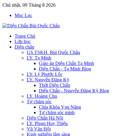
Chủ nhật, 09 Tháng 8 2026
Mục Lục
Trang Chủ
Lớp học
Diện chẩn
GS.TSKH. Bùi Quốc Châu
LY. Tạ Minh
Giáo án Diện Chẩn Tạ Minh
Diện Chẩn - Tạ Minh Blog
LY. Lý Phước Lộc
LY. Nguyễn Đăng Kỳ
Thời Diện Chẩn
Diện Chẩn - Nguyễn Đăng Kỳ Blog
LY. Hoàng Chu
Tự chăm sóc
Chìa Khóa Vạn Năng
Tự chăm sóc mình
Diện Chẩn Hà Nội
LY. Phạm Huy Thiệu
Vũ Văn Hội
Kinh nghiệm lâm sàng