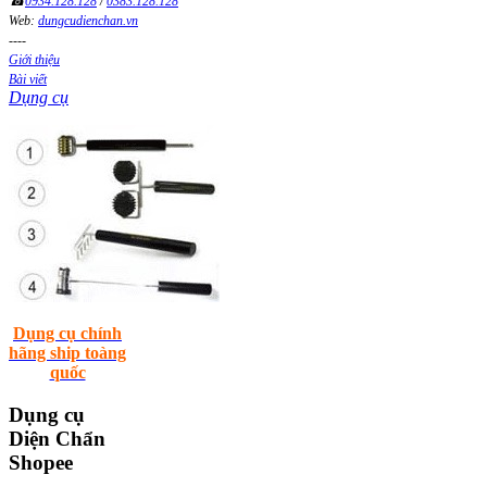
☎
0934.128.128
/
0383.128.128
Web:
dungcudienchan.vn
----
Giới thiệu
Bài viết
Dụng cụ
Dụng cụ chính
hãng ship toàng
quốc
Dụng
cụ
Diện Chẩn
Shopee