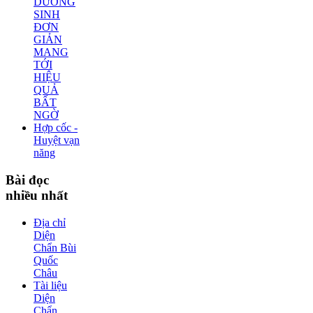
DƯỠNG
SINH
ĐƠN
GIẢN
MANG
TỚI
HIỆU
QUẢ
BẤT
NGỜ
Hợp cốc -
Huyệt vạn
năng
Bài
đọc
nhiều nhất
Địa chỉ
Diện
Chẩn Bùi
Quốc
Châu
Tài liệu
Diện
Chẩn