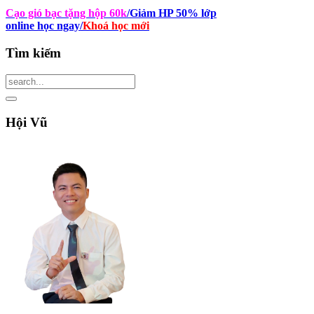
Cạo gió bạc tặng hộp 60k
/Giảm HP 50% lớp
online học ngay
/
Khoá học mới
Tìm
kiếm
Hội
Vũ