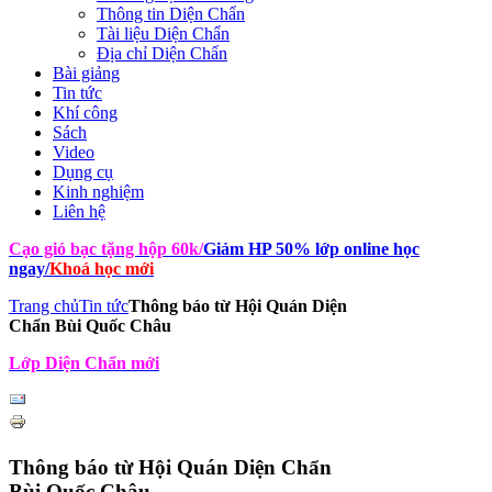
Thông tin Diện Chẩn
Tài liệu Diện Chẩn
Địa chỉ Diện Chẩn
Bài giảng
Tin tức
Khí công
Sách
Video
Dụng cụ
Kinh nghiệm
Liên hệ
Cạo gió bạc tặng hộp 60k
/
Giảm HP 50% lớp online học
ngay
/
Khoá học mới
Trang chủ
Tin tức
Thông báo từ Hội Quán Diện
Chẩn Bùi Quốc Châu
Lớp Diện Chẩn mới
Thông báo từ Hội Quán Diện Chẩn
Bùi Quốc Châu