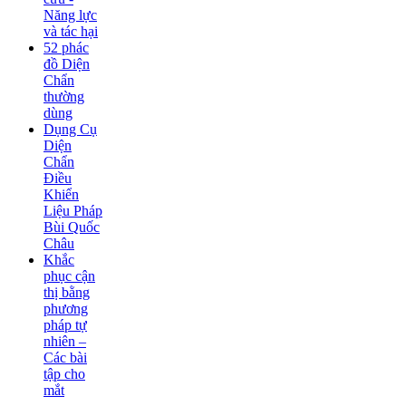
Năng lực
và tác hại
52 phác
đồ Diện
Chẩn
thường
dùng
Dụng Cụ
Diện
Chẩn
Điều
Khiển
Liệu Pháp
Bùi Quốc
Châu
Khắc
phục cận
thị bằng
phương
pháp tự
nhiên –
Các bài
tập cho
mắt