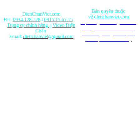
Bản quyền thuộc
DienChanViet.com
về
dienchanviet.com
ĐT:
0934.128.128
/
0915.15.67.15
Nội dung trên trang web chỉ
Dụng cụ chính hãng
|
Video Diện
mang tính chất tham khảo.
Chẩn
Ghi rõ nguồn gốc khi phát
Email:
dienchanviet@gmail.com
hành lại từ Website này