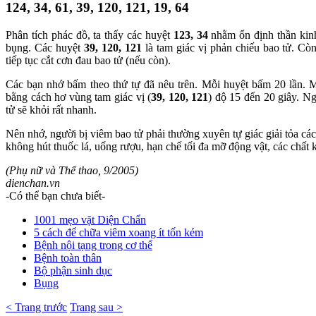
124, 34, 61, 39, 120, 121, 19, 64
Phân tích phác đồ, ta thấy các huyệt
123, 34
nhằm ổn định thần kin
bụng. Các huyệt
39, 120, 121
là tam giác vị phản chiếu bao tử. Cò
tiếp tục cắt cơn đau bao tử (nếu còn).
Các bạn nhớ bấm theo thứ tự đã nêu trên. Mỗi huyệt bấm 20 lần. 
bằng cách hơ vùng tam giác vị (
39, 120, 121
) độ 15 đến 20 giây. Ng
tử sẽ khỏi rất nhanh.
Nên nhớ, người bị viêm bao tử phải thường xuyên tự giác giải tỏa các
không hút thuốc lá, uống rượu, hạn chế tối đa mỡ động vật, các chất k
(Phụ nữ và Thể thao, 9/2005)
dienchan.vn
-Có thể bạn chưa biết-
1001 mẹo vặt Diện Chẩn
5 cách để chữa viêm xoang ít tốn kém
Bệnh nội tạng trong cơ thể
Bệnh toàn thân
Bộ phận sinh dục
Bụng
< Trang trước
Trang sau >