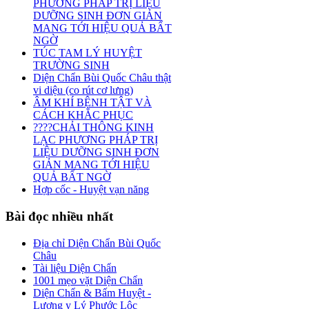
PHƯƠNG PHÁP TRỊ LIỆU
DƯỠNG SINH ĐƠN GIẢN
MANG TỚI HIỆU QUẢ BẤT
NGỜ
TÚC TAM LÝ HUYỆT
TRƯỜNG SINH
Diện Chẩn Bùi Quốc Châu thật
vi diệu (co rút cơ lưng)
ÂM KHÍ BỆNH TẬT VÀ
CÁCH KHẮC PHỤC
????CHẢI THÔNG KINH
LẠC PHƯƠNG PHÁP TRỊ
LIỆU DƯỠNG SINH ĐƠN
GIẢN MANG TỚI HIỆU
QUẢ BẤT NGỜ
Hợp cốc - Huyệt vạn năng
Bài
đọc nhiều nhất
Địa chỉ Diện Chẩn Bùi Quốc
Châu
Tài liệu Diện Chẩn
1001 mẹo vặt Diện Chẩn
Diện Chẩn & Bấm Huyệt -
Lương y Lý Phước Lộc