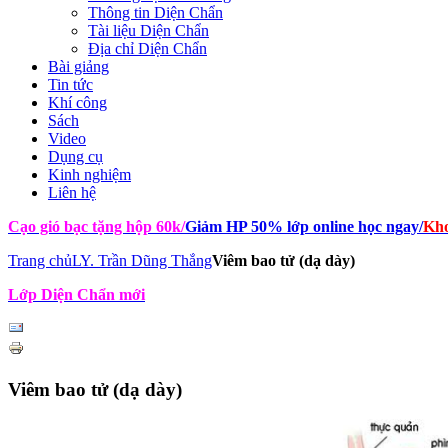
Thông tin Diện Chẩn
Tài liệu Diện Chẩn
Địa chỉ Diện Chẩn
Bài giảng
Tin tức
Khí công
Sách
Video
Dụng cụ
Kinh nghiệm
Liên hệ
Cạo gió bạc tặng hộp 60k
/
Giảm HP 50% lớp online học ngay
/
Kho
Trang chủ
LY. Trần Dũng Thắng
Viêm bao tử (dạ dày)
Lớp Diện Chẩn mới
Viêm bao tử (dạ dày)