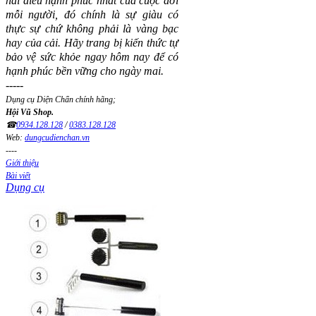
hai điều hạnh phúc nhất của cuộc đời
mỗi người, đó chính là sự giàu có
thực sự chứ không phải là vàng bạc
hay của cải.
Hãy trang bị kiến thức tự
bảo vệ sức khỏe ngay hôm nay để có
hạnh phúc bền vững cho ngày mai.
-----
Dụng cụ Diện Chẩn chính hãng;
Hội Vũ Shop.
☎
0934.128.128
/
0383.128.128
Web:
dungcudienchan.vn
----
Giới thiệu
Bài viết
Dụng cụ