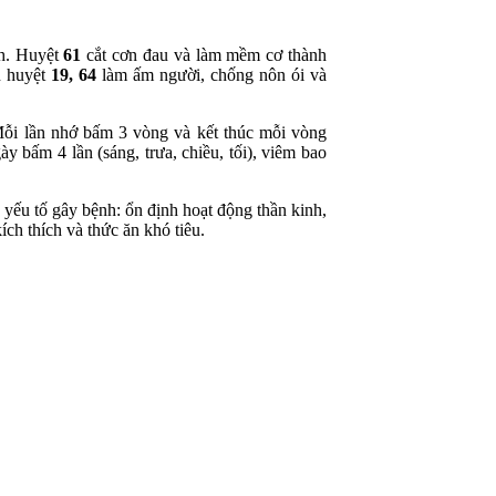
h. Huyệt
61
cắt cơn đau và làm mềm cơ thành
n huyệt
19
, 64
làm ấm người, chống nôn ói và
Mỗi lần nhớ bấm 3 vòng và kết thúc mỗi vòng
ày bấm 4 lần (sáng, trưa, chiều, tối), viêm bao
 yếu tố gây bệnh: ổn định hoạt động thần kinh,
ích thích và thức ăn khó tiêu.