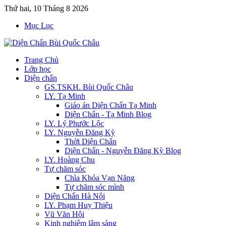
Thứ hai, 10 Tháng 8 2026
Mục Lục
Trang Chủ
Lớp học
Diện chẩn
GS.TSKH. Bùi Quốc Châu
LY. Tạ Minh
Giáo án Diện Chẩn Tạ Minh
Diện Chẩn - Tạ Minh Blog
LY. Lý Phước Lộc
LY. Nguyễn Đăng Kỳ
Thời Diện Chẩn
Diện Chẩn - Nguyễn Đăng Kỳ Blog
LY. Hoàng Chu
Tự chăm sóc
Chìa Khóa Vạn Năng
Tự chăm sóc mình
Diện Chẩn Hà Nội
LY. Phạm Huy Thiệu
Vũ Văn Hội
Kinh nghiệm lâm sàng