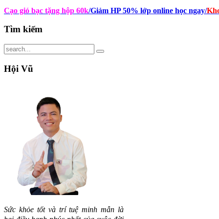
Cạo gió bạc tặng hộp 60k
/Giảm HP 50% lớp online học ngay
/
Kho
Tìm
kiếm
Hội
Vũ
Sức khỏe tốt và trí tuệ minh mẫn là