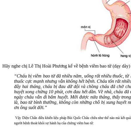
Hãy nghe chị Lê Thị Hoài Phương kể về bệnh viêm bao tử (dạy dày)
“Cháu bị viêm bao tử đã nhiều năm, uống rất nhiều thuốc, từ 
thuốc cực mạnh nhưng vẫn không hết bệnh. Cháu tốn rất nhiều t
đây hai tháng, cháu bị đau dữ dội và chồng cháu đã chở chá
huyệt xong chừng 10 phút, cơn đau hết dần. Về nhà, cháu đã
ngày cháu vẫn đi bấm huyệt. Mới được nửa tháng, thấy trong 
là, bao tử bình thường, không còn những chỗ bị xung huyết n
ơn ông suốt đời.”
Vậy Diện Chẩn điều khiển liệu pháp Bùi Quốc Châu chữa như thế nào mà kết quả 
người bệnh thoát khỏi sự hành hạ của chứng viêm bao tử: