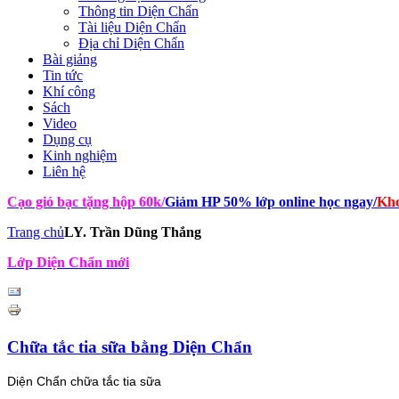
Thông tin Diện Chẩn
Tài liệu Diện Chẩn
Địa chỉ Diện Chẩn
Bài giảng
Tin tức
Khí công
Sách
Video
Dụng cụ
Kinh nghiệm
Liên hệ
Cạo gió bạc tặng hộp 60k
/
Giảm HP 50% lớp online học ngay
/
Kho
Trang chủ
LY. Trần Dũng Thắng
Lớp Diện Chẩn mới
Chữa tắc tia sữa bằng Diện Chẩn
Diện Chẩn chữa tắc tia sữa