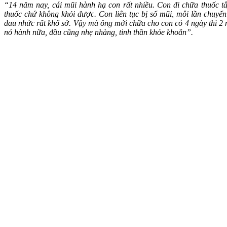
“14 năm nay, cái mũi hành hạ con rất nhiều. Con đi chữa thuốc tây
thuốc chứ không khỏi được. Con liên tục bị sổ mũi, mỗi lần chuyển t
đau nhức rất khổ sở. Vậy mà ông mới chữa cho con có 4 ngày thì 2 n
nó hành nữa, đầu cũng nhẹ nhàng, tinh thần khỏe khoắn”.