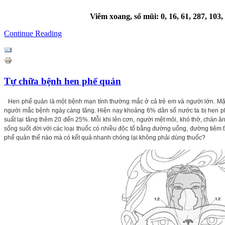
Viêm xoang, sổ mũi: 0, 16, 61, 287, 103, 
Continue Reading
Tự chữa bệnh hen phế quản
Hen phế quản là một bệnh mạn tính thường mắc ở cả trẻ em và người lớn. Mặc 
người mắc bệnh ngày càng tăng. Hiện nay khoảng 6% dân số nước ta bị hen p
suất lại tăng thêm 20 đến 25%. Mỗi khi lên cơn, người mệt mỏi, khó thở, chán 
sống suốt đời với các loại thuốc có nhiều độc tố bằng đường uống, đường tiêm
phế quản thế nào mà có kết quả nhanh chóng lại không phải dùng thuốc?