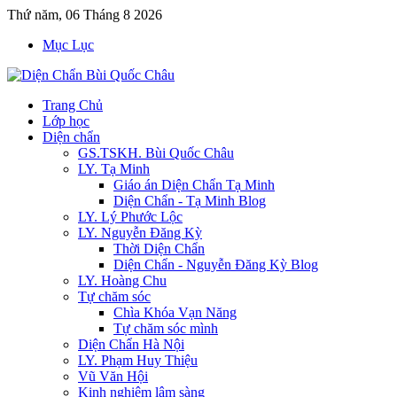
Thứ năm, 06 Tháng 8 2026
Mục Lục
Trang Chủ
Lớp học
Diện chẩn
GS.TSKH. Bùi Quốc Châu
LY. Tạ Minh
Giáo án Diện Chẩn Tạ Minh
Diện Chẩn - Tạ Minh Blog
LY. Lý Phước Lộc
LY. Nguyễn Đăng Kỳ
Thời Diện Chẩn
Diện Chẩn - Nguyễn Đăng Kỳ Blog
LY. Hoàng Chu
Tự chăm sóc
Chìa Khóa Vạn Năng
Tự chăm sóc mình
Diện Chẩn Hà Nội
LY. Phạm Huy Thiệu
Vũ Văn Hội
Kinh nghiệm lâm sàng