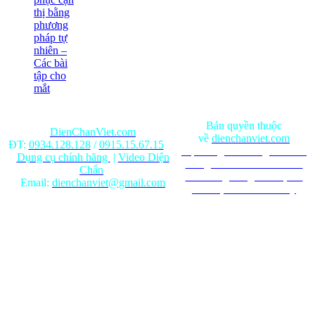
thị bằng
phương
pháp tự
nhiên –
Các bài
tập cho
mắt
Bản quyền thuộc
DienChanViet.com
về
dienchanviet.com
ĐT:
0934.128.128
/
0915.15.67.15
Nội dung trên trang web chỉ
Dụng cụ chính hãng
|
Video Diện
mang tính chất tham khảo.
Chẩn
Ghi rõ nguồn gốc khi phát
Email:
dienchanviet@gmail.com
hành lại từ Website này