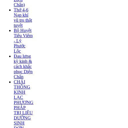
Chẩn)
Thở 4-6
Nạp khí
vũ trụ thật
tuyệt
Bộ Huyệt
Tiêu Viêm
- Lý
Phước
Lộc
Đau lưng
kỳ kinh &
cách khắc
phục Diện
Chẩn
CHẢI
THÔNG
KINH
LẠC
PHƯƠNG
PHÁP
TRỊ LIỆU
DƯỠNG
SINH