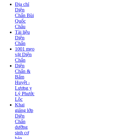
Địa chỉ
Diện
Chẩn Bùi
Quốc
Châu
Tài liệu
Diện
Chẩn
1001 mẹo
vặt Diện
Chẩn
Diện
Chẩn &
Bấm
Huyệt -
Lương y
Lý Phước
Lộc
Khai
giảng lớp
Diện
Chẩn
dưỡng
sinh cơ
bản