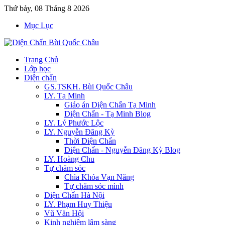
Thứ bảy, 08 Tháng 8 2026
Mục Lục
Trang Chủ
Lớp học
Diện chẩn
GS.TSKH. Bùi Quốc Châu
LY. Tạ Minh
Giáo án Diện Chẩn Tạ Minh
Diện Chẩn - Tạ Minh Blog
LY. Lý Phước Lộc
LY. Nguyễn Đăng Kỳ
Thời Diện Chẩn
Diện Chẩn - Nguyễn Đăng Kỳ Blog
LY. Hoàng Chu
Tự chăm sóc
Chìa Khóa Vạn Năng
Tự chăm sóc mình
Diện Chẩn Hà Nội
LY. Phạm Huy Thiệu
Vũ Văn Hội
Kinh nghiệm lâm sàng