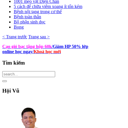
1001 mẹo vặt Diện Chẩn
5 cách để chữa viêm xoang ít tốn kém
Bệnh nội tạng trong cơ thể
Bệnh toàn thân
Bộ phận sinh dục
Bụng
< Trang trước
Trang sau >
Cạo gió bạc tặng hộp 60k
/Giảm HP 50% lớp
online học ngay
/
Khoá học mới
Tìm
kiếm
Hội
Vũ