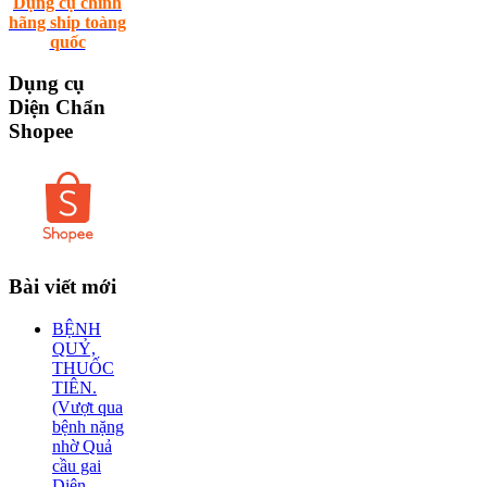
Dụng cụ chính
hãng ship toàng
quốc
Dụng
cụ
Diện Chẩn
Shopee
Bài
viết mới
BỆNH
QUỶ,
THUỐC
TIÊN.
(Vượt qua
bệnh nặng
nhờ Quả
cầu gai
Diện