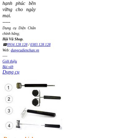
hạnh phúc bền
vững cho ngày
mai.
-----
Dụng cụ Diện Chẩn
chính hãng;
Hội Vũ Shop.
☎
0934.128.128
/
0383.128.128
Web:
dungcudienchan.vn
----
Giới thiệu
Bài viết
Dụng cụ