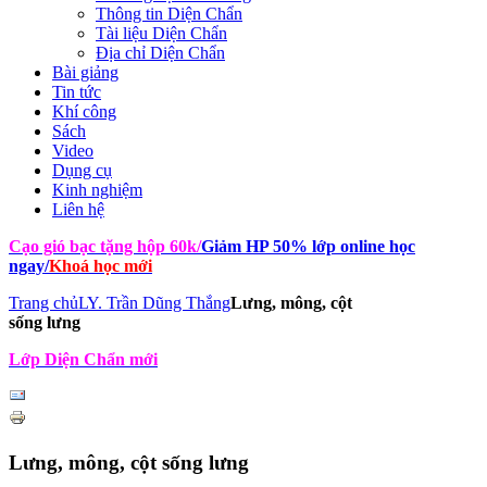
Thông tin Diện Chẩn
Tài liệu Diện Chẩn
Địa chỉ Diện Chẩn
Bài giảng
Tin tức
Khí công
Sách
Video
Dụng cụ
Kinh nghiệm
Liên hệ
Cạo gió bạc tặng hộp 60k
/
Giảm HP 50% lớp online học
ngay
/
Khoá học mới
Trang chủ
LY. Trần Dũng Thắng
Lưng, mông, cột
sống lưng
Lớp Diện Chẩn mới
Lưng, mông, cột sống lưng