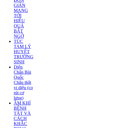
ĐƠN
GIẢN
MANG
TỚI
HIỆU
QUẢ
BẤT
NGỜ
TÚC
TAM LÝ
HUYỆT
TRƯỜNG
SINH
Diện
Chẩn Bùi
Quốc
Châu thật
vi diệu (co
rút cơ
lưng)
ÂM KHÍ
BỆNH
TẬT VÀ
CÁCH
KHẮC