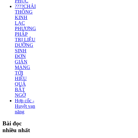
PHỤC
????CHẢI
THÔNG
KINH
LẠC
PHƯƠNG
PHÁP
TRỊ LIỆU
DƯỠNG
SINH
ĐƠN
GIẢN
MANG
TỚI
HIỆU
QUẢ
BẤT
NGỜ
Hợp cốc -
Huyệt vạn
năng
Bài
đọc
nhiều nhất