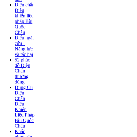
Diện chẩn
Điều
khiển liệu
pháp Bùi
Quốc
Châu
Điếu ngải
cứu -
Năng lực
và tác hại
52 phác
đồ Diện
Chẩn
thường
dùng
Dụng Cụ
Diện
Chẩn
Điều
Khiển
Liệu Pháp
Bùi Quốc
Châu
Khắc
phục cận