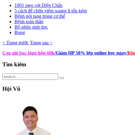
1001 mẹo vặt Diện Chẩn
5 cách để chữa viêm xoang ít tốn kém
Bệnh nội tạng trong cơ thể
Bệnh toàn thân
Bộ phận sinh dục
Bụng
< Trang trước
Trang sau >
Cạo gió bạc tặng hộp 60k
/Giảm HP 50% lớp online học ngay
/
Kho
Tìm
kiếm
Hội
Vũ