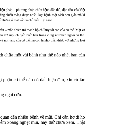
 liệu pháp – phương pháp chữa bệnh đặc thù, độc đáo của Việt
g chiến thắng được nhiều loại bệnh một cách đơn giản mà kì
 nhưng ở mặt vẫn là chủ yếu. Tại sao?
yền – mặc nhiên trở thành bộ chỉ huy tối cao của cơ thể. Mặt và
 phó với mọi chuyển biến bên trong cũng như bên ngoài cơ thể.
và nội tạng của cơ thể mà còn là kho thần dược với những loại
ch chữa một vài bệnh như thế nào nhé, bạn cần
 phận cơ thể nào có dấu hiệu đau, xin cứ tác
ng ngải cứu.
 quan đến nhiều bệnh về mũi. Chỉ cần hơ đi hơ
 viêm xoang nghẹt mũi, hãy thử chữa xem. Thật