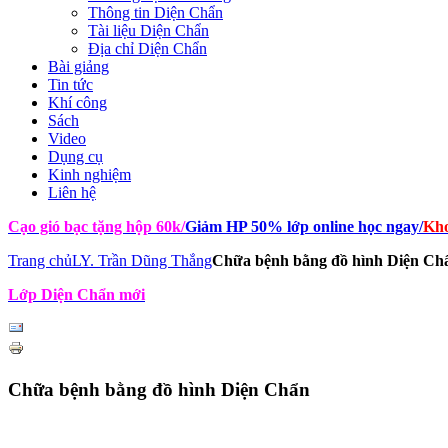
Thông tin Diện Chẩn
Tài liệu Diện Chẩn
Địa chỉ Diện Chẩn
Bài giảng
Tin tức
Khí công
Sách
Video
Dụng cụ
Kinh nghiệm
Liên hệ
Cạo gió bạc tặng hộp 60k
/
Giảm HP 50% lớp online học ngay
/
Kho
Trang chủ
LY. Trần Dũng Thắng
Chữa bệnh bằng đồ hình Diện Ch
Lớp Diện Chẩn mới
Chữa bệnh bằng đồ hình Diện Chẩn