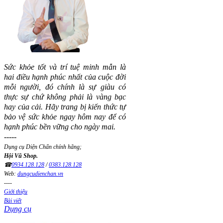
Sức khỏe tốt và trí tuệ minh mẫn là
hai điều hạnh phúc nhất của cuộc đời
mỗi người, đó chính là sự giàu có
thực sự chứ không phải là vàng bạc
hay của cải.
Hãy trang bị kiến thức tự
bảo vệ sức khỏe ngay hôm nay để có
hạnh phúc bền vững cho ngày mai.
-----
Dụng cụ Diện Chẩn chính hãng;
Hội Vũ Shop.
☎
0934.128.128
/
0383.128.128
Web:
dungcudienchan.vn
----
Giới thiệu
Bài viết
Dụng cụ