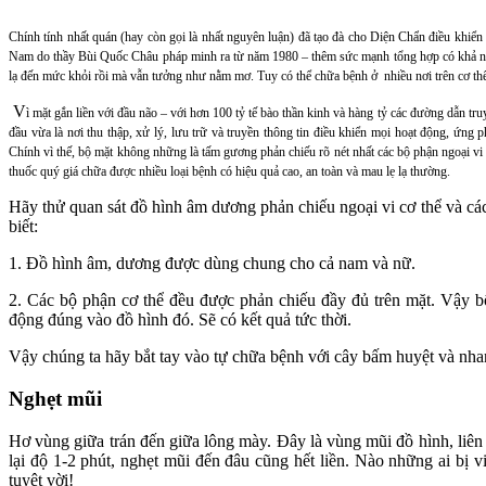
Chính tính nhất quán (hay còn gọi là nhất nguyên luận) đã tạo đà cho Diện Chẩn điều khiển
Nam do thầy Bùi Quốc Châu pháp minh ra từ năm 1980 – thêm sức mạnh tổng hợp có khả năn
lạ đến mức khỏi rồi mà vẫn tưởng như nằm mơ. Tuy có thể chữa bệnh ở nhiều nơi trên cơ thể
V
ì mặt gắn liền với đầu não – với hơn 100 tỷ tế bào thần kinh và hàng tỷ các đường dẫn tru
đầu vừa là nơi thu thập, xử lý, lưu trữ và truyền thông tin điều khiển mọi hoạt động, ứng
Chính vì thế, bộ mặt không những là tấm gương phản chiếu rõ nét nhất các bộ phận ngoại vi 
thuốc quý giá chữa được nhiều loại bệnh có hiệu quả cao, an toàn và mau lẹ lạ thường.
Hãy thử quan sát đồ hình âm dương phản chiếu ngoại vi cơ thể và cá
biết:
1. Đồ hình âm, dương được dùng chung cho cả nam và nữ.
2. Các bộ phận cơ thể đều được phản chiếu đầy đủ trên mặt. Vậy bộ
động đúng vào đồ hình đó. Sẽ có kết quả tức thời.
Vậy chúng ta hãy bắt tay vào tự chữa bệnh với cây bấm huyệt và nha
Nghẹt mũi
Hơ vùng giữa trán đến giữa lông mày. Đây là vùng mũi đồ hình, liên
lại độ 1-2 phút, nghẹt mũi đến đâu cũng hết liền. Nào những ai bị
tuyệt vời!