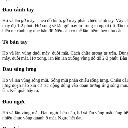
Đau cánh tay
Hơ và lăn gờ mày. Theo đồ hình, gờ mày phản chiếu cánh tay. Vậy ch
mày độ 1-2 phút. Hơ xong sẽ lăn gờ mày từ trong ra ngoài (từ đầu m
hiện ra: cánh tay nhẹ hẳn đi! Nếu cần có thể lăn thêm theo nhu cầu.
Tê bàn tay
Hơ và lăn vùng đuôi mày, đuôi mắt. Cách chữa tương tự trên. Dùng
mày, đuôi mắt. Hơ xong, lăn lên lăn xuống vùng đó độ 2-3 phút. Bàn t
Đau sống lưng
Hơ và lăn vùng sống mũi. Sống mũi phản chiếu sống lưng. Chiều dài
lưng đoạn nào xin cứ tác động đúng vào đoạn tương ứng sống mũi. 
lần. Kết quả thấy rõ.
Đau ngực
Hơ và lăn vùng mắt. Đau ngực bên nào, hơ và lăn vùng mắt cùng bê
nhiều chục vòng quanh ổ mắt. Ngực hết đau.