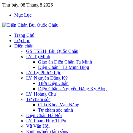
Thứ bảy, 08 Tháng 8 2026
Mục Lục
Trang Chủ
Lớp học
Diện chẩn
GS.TSKH. Bùi Quốc Châu
LY. Tạ Minh
Giáo án Diện Chẩn Tạ Minh
Diện Chẩn - Tạ Minh Blog
LY. Lý Phước Lộc
LY. Nguyễn Đăng Kỳ
Thời Diện Chẩn
Diện Chẩn - Nguyễn Đăng Kỳ Blog
LY. Hoàng Chu
Tự chăm sóc
Chìa Khóa Vạn Năng
Tự chăm sóc mình
Diện Chẩn Hà Nội
LY. Phạm Huy Thiệu
Vũ Văn Hội
Kinh nghiệm lâm sàng