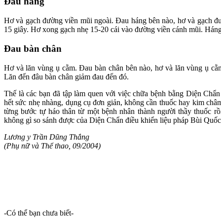
Đau háng
Hơ và gạch đường viền mũi ngoài. Đau háng bên nào, hơ và gạch đư
15 giây. Hơ xong gạch nhẹ 15-20 cái vào đường viền cánh mũi. Háng
Đau bàn chân
Hơ và lăn vùng ụ cằm. Đau bàn chân bên nào, hơ và lăn vùng ụ cằm
Lăn đến đâu bàn chân giảm đau đến đó.
Thế là các bạn đã tập làm quen với việc chữa bệnh bằng Diện Chẩn 
hết sức nhẹ nhàng, dụng cụ đơn giản, không cần thuốc hay kim châm
từng bước tự háo thân từ một bệnh nhân thành người thầy thuốc rồi 
không gì so sánh được của Diện Chẩn điều khiển liệu pháp Bùi Quốc
Lương y Trần Dũng Thắng
(Phụ nữ và Thể thao, 09/2004)
-Có thể bạn chưa biết-