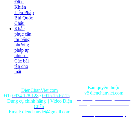
Điều
Khiển
Liệu Pháp
Bùi Quốc
Châu
Khắc
phục cận
thị bằng
phương
pháp tự
nhiên –
Các bài
tập cho
mắt
Bản quyền thuộc
DienChanViet.com
về
dienchanviet.com
ĐT:
0934.128.128
/
0915.15.67.15
Nội dung trên trang web chỉ
Dụng cụ chính hãng
|
Video Diện
mang tính chất tham khảo.
Chẩn
Ghi rõ nguồn gốc khi phát
Email:
dienchanviet@gmail.com
hành lại từ Website này