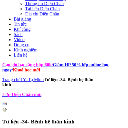
Thông tin Diện Chẩn
Tài liệu Diện Chẩn
Địa chỉ Diện Chẩn
Bài giảng
Tin tức
Khí công
Sách
Video
Dụng cụ
Kinh nghiệm
Liên hệ
Cạo gió bạc tặng hộp 60k
/
Giảm HP 50% lớp online học
ngay
/
Khoá học mới
Trang chủ
LY. Tạ Minh
Tư liệu -34- Bệnh hệ thần
kinh
Lớp Diện Chẩn mới
Tư liệu -34- Bệnh hệ thần kinh