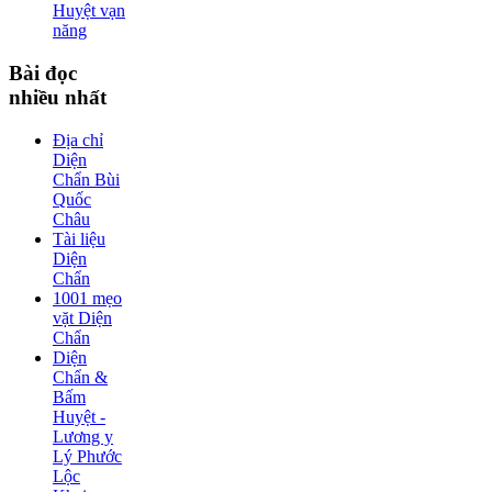
Huyệt vạn
năng
Bài
đọc
nhiều nhất
Địa chỉ
Diện
Chẩn Bùi
Quốc
Châu
Tài liệu
Diện
Chẩn
1001 mẹo
vặt Diện
Chẩn
Diện
Chẩn &
Bấm
Huyệt -
Lương y
Lý Phước
Lộc