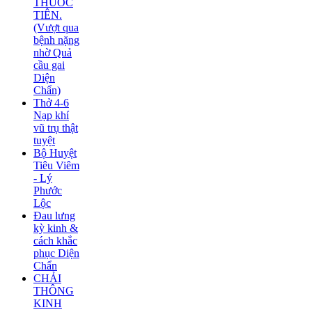
THUỐC
TIÊN.
(Vượt qua
bệnh nặng
nhờ Quả
cầu gai
Diện
Chẩn)
Thở 4-6
Nạp khí
vũ trụ thật
tuyệt
Bộ Huyệt
Tiêu Viêm
- Lý
Phước
Lộc
Đau lưng
kỳ kinh &
cách khắc
phục Diện
Chẩn
CHẢI
THÔNG
KINH