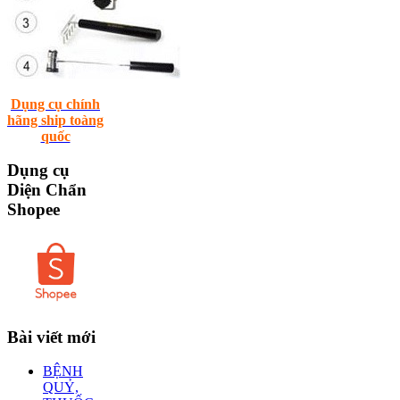
Dụng cụ chính
hãng ship toàng
quốc
Dụng
cụ
Diện Chẩn
Shopee
Bài
viết mới
BỆNH
QUỶ,