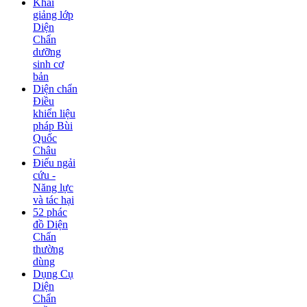
Khai
giảng lớp
Diện
Chẩn
dưỡng
sinh cơ
bản
Diện chẩn
Điều
khiển liệu
pháp Bùi
Quốc
Châu
Điếu ngải
cứu -
Năng lực
và tác hại
52 phác
đồ Diện
Chẩn
thường
dùng
Dụng Cụ
Diện
Chẩn