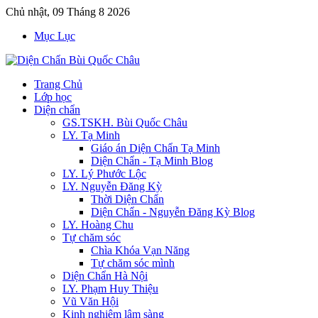
Chủ nhật, 09 Tháng 8 2026
Mục Lục
Trang Chủ
Lớp học
Diện chẩn
GS.TSKH. Bùi Quốc Châu
LY. Tạ Minh
Giáo án Diện Chẩn Tạ Minh
Diện Chẩn - Tạ Minh Blog
LY. Lý Phước Lộc
LY. Nguyễn Đăng Kỳ
Thời Diện Chẩn
Diện Chẩn - Nguyễn Đăng Kỳ Blog
LY. Hoàng Chu
Tự chăm sóc
Chìa Khóa Vạn Năng
Tự chăm sóc mình
Diện Chẩn Hà Nội
LY. Phạm Huy Thiệu
Vũ Văn Hội
Kinh nghiệm lâm sàng