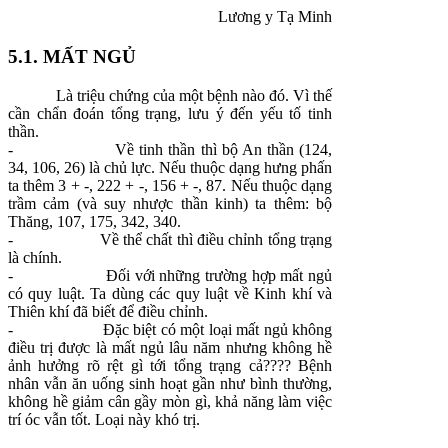
Lương y Tạ Minh
5.1. MẤT NGỦ
Là triệu chứng của một bệnh nào đó. Vì thế
cần chẩn đoán tổng trạng, lưu ý đến yếu tố tinh
thần.
-
Về tinh thần thì bộ An thần (124,
34, 106, 26) là chủ lực. Nếu thuộc dạng hưng phấn
ta thêm 3 + -, 222 + -, 156 + -, 87. Nếu thuộc dạng
trầm cảm (và suy nhược thần kinh) ta thêm: bộ
Thăng, 107, 175, 342, 340.
-
Về thể chất thì điều chỉnh tổng trạng
là chính.
-
Đối với những trường hợp mất ngủ
có quy luật. Ta dùng các quy luật về Kinh khí và
Thiên khí đã biết để điều chỉnh.
-
Đặc biệt có một loại mất ngủ không
điều trị được là mất ngủ lâu năm nhưng không hề
ảnh hưởng rõ rệt gì tới tổng trạng cả???? Bệnh
nhân vẫn ăn uống sinh hoạt gần như bình thường,
không hề giảm cân gầy mòn gì, khả năng làm việc
trí óc vẫn tốt. Loại này khó trị.