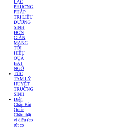
LẠC
PHƯƠNG
PHÁP
TRỊ LIỆU
DƯỠNG
SINH
ĐƠN
GIẢN
MANG
TỚI
HIỆU
QUẢ
BẤT
NGỜ
TÚC
TAM LÝ
HUYỆT
TRƯỜNG
SINH
Diện
Chẩn Bùi
Quốc
Châu thật
vi diệu (co
rút cơ