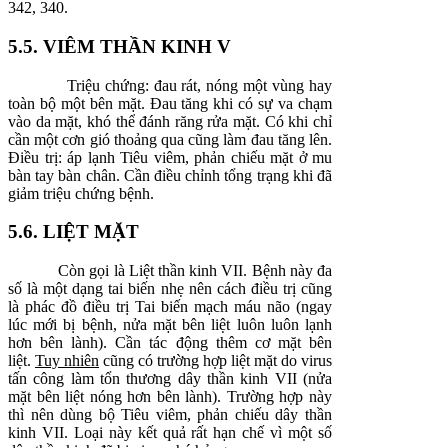
342, 340.
5.5. VIÊM THẦN KINH V
Triệu chứng: đau rát, nóng một vùng hay
toàn bộ một bên mặt. Đau tăng khi có sự va chạm
vào da mặt, khó thể đánh răng rửa mặt. Có khi chỉ
cần một cơn gió thoảng qua cũng làm đau tăng lên.
Điều trị: áp lạnh Tiêu viêm, phản chiếu mặt ở mu
bàn tay bàn chân. Cần điều chỉnh tổng trạng khi đã
giảm triệu chứng bệnh.
5.6. LIỆT MẶT
Còn gọi là Liệt thần kinh VII. Bệnh này đa
số là một dạng tai biến nhẹ nên cách điều trị cũng
là phác đồ điều trị Tai biến mạch máu não (ngay
lúc mới bị bệnh, nửa mặt bên liệt luôn luôn lạnh
hơn bên lành). Cần tác động thêm cơ mặt bên
liệt.
Tuy nhiên
cũng có trường hợp liệt mặt do virus
tấn công làm tổn thương dây thần kinh VII (nửa
mặt bên liệt nóng hơn bên lành). Trường hợp này
thì nên dùng bộ Tiêu viêm, phản chiếu dây thần
kinh VII. Loại này kết quả rất hạn chế vì một số