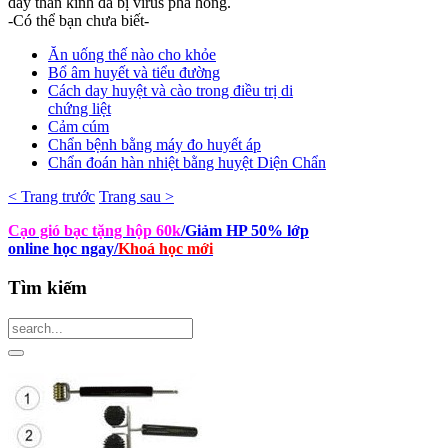
dây thần kinh đã bị virus phá hỏng.
-Có thể bạn chưa biết-
Ăn uống thế nào cho khỏe
Bổ âm huyết và tiểu đường
Cách day huyệt và cào trong điều trị di
chứng liệt
Cảm cúm
Chẩn bệnh bằng máy đo huyết áp
Chẩn đoán hàn nhiệt bằng huyệt Diện Chẩn
< Trang trước
Trang sau >
Cạo gió bạc tặng hộp 60k
/Giảm HP 50% lớp
online học ngay
/
Khoá học mới
Tìm
kiếm