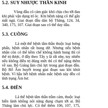
5.2. SUY NHƯỢC THẦN KINH
Vùng đầu có cảm giác khó chịu cho tới đau
khi phải vận dụng trí óc. Khi bệnh nặng có thể gây
mất ngủ. Giai đoạn đầu dán bộ Thăng, 124, 34,
340, 175, 107. Giai đoạn sau có thể day dầu.
5.3. CUỒNG
Là một thể bệnh tâm thần thuộc loại hưng
phấn, bệnh nhân rất hung dữ. Nhưng nếu bệnh
nhân còn có thể kềm chế không hành hung thì có
thể trị được, ở đây theo Tây y là rất nhẹ, tuy nhiên
nếu không điều trị đúng mức thì có thể nặng thêm
về sau. Bộ Giáng làm chủ lực trong giai đoạn đầu.
Bộ Bổ Âm huyết trong giai đoạn sau khi khỏi
bệnh. Vì hầu hết bệnh nhân mắc bệnh này đều có
tình trạng Âm hư.
5.4. ĐIÊN
Là thể bệnh tâm thần trầm cảm, thuộc loại
hiền lành không nói năng đụng chạm tới ai. Bộ
Thăng làm chủ lực. Có thể thêm 106, 107, 175,