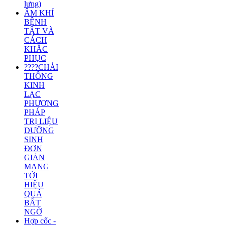
lưng)
ÂM KHÍ
BỆNH
TẬT VÀ
CÁCH
KHẮC
PHỤC
????CHẢI
THÔNG
KINH
LẠC
PHƯƠNG
PHÁP
TRỊ LIỆU
DƯỠNG
SINH
ĐƠN
GIẢN
MANG
TỚI
HIỆU
QUẢ
BẤT
NGỜ
Hợp cốc -