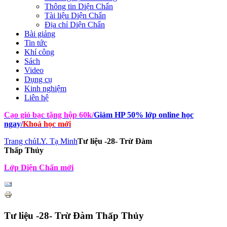
Thông tin Diện Chẩn
Tài liệu Diện Chẩn
Địa chỉ Diện Chẩn
Bài giảng
Tin tức
Khí công
Sách
Video
Dụng cụ
Kinh nghiệm
Liên hệ
Cạo gió bạc tặng hộp 60k
/
Giảm HP 50% lớp online học
ngay
/
Khoá học mới
Trang chủ
LY. Tạ Minh
Tư liệu -28- Trừ Đàm
Thấp Thủy
Lớp Diện Chẩn mới
Tư liệu -28- Trừ Đàm Thấp Thủy