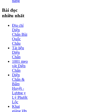
năng
Bài
đọc
nhiều nhất
Địa chỉ
Diện
Chẩn Bùi
Quốc
Châu
Tài liệu
Diện
Chẩn
1001 mẹo
vặt Diện
Chẩn
Diện
Chẩn &
Bấm
Huyệt -
Lương y
Lý Phước
Lộc
Khai
giảng lớp