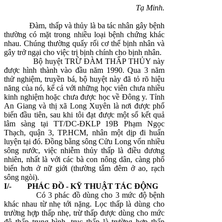
Tạ Minh.
Đàm, thấp và thủy là ba tác nhân gây bệnh
thường có mặt trong nhiều loại bệnh chứng khác
nhau. Chúng thường quấy rối cơ thể bịnh nhân và
gây trở ngại cho việc trị bịnh chính cho bịnh nhân.
Bộ huyệt TRỪ ĐÀM THẤP THỦY này
được hình thành vào đầu năm 1990. Qua 3 năm
thử nghiệm, truyền bá, bộ huyệt này đã tỏ rõ hiệu
năng của nó, kể cả với những học viên chưa nhiều
kinh nghiệm hoặc chưa được học về Đông y. Tỉnh
An Giang và thị xã Long Xuyên là nơi được phổ
biến đầu tiên, sau khi tôi đạt được một số kết quả
lâm sàng tại TT/DC-ĐKLP 19B Phạm Ngọc
Thạch, quận 3, TP.HCM, nhân một dịp đi huấn
luyện tại đó. Đồng bằng sông Cửu Long vốn nhiều
sông nước, việc nhiễm thủy thấp là điều đương
nhiên, nhất là với các bà con nông dân, càng phổ
biến hơn ở nữ giới (thường tắm đêm ở ao, rạch
sông ngòi).
I/- PHÁC ĐỒ - KỸ THUẬT TÁC ĐỘNG
Có 3 phác đồ dùng cho 3 mức độ bệnh
khác nhau từ nhẹ tới nặng. Lọc thấp là dùng cho
trường hợp thấp nhẹ, trừ thấp được dùng cho mức
độ thấp trung bình, trục thấp là trường hợp thấp