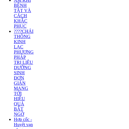
ÂM KHÍ
BỆNH
TẬT VÀ
CÁCH
KHẮC
PHỤC
????CHẢI
THÔNG
KINH
LẠC
PHƯƠNG
PHÁP
TRỊ LIỆU
DƯỠNG
SINH
ĐƠN
GIẢN
MANG
TỚI
HIỆU
QUẢ
BẤT
NGỜ
Hợp cốc -
Huyệt vạn