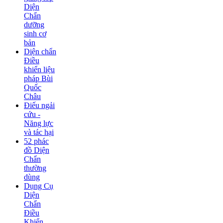
Diện
Chẩn
dưỡng
sinh cơ
bản
Diện chẩn
Điều
khiển liệu
pháp Bùi
Quốc
Châu
Điếu ngải
cứu -
Năng lực
và tác hại
52 phác
đồ Diện
Chẩn
thường
dùng
Dụng Cụ
Diện
Chẩn
Điều
Khiển