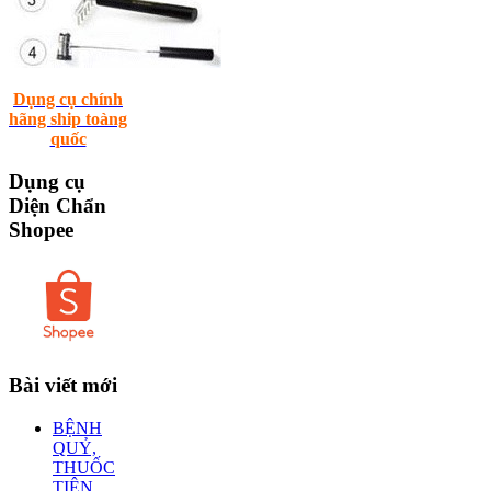
Dụng cụ chính
hãng ship toàng
quốc
Dụng
cụ
Diện Chẩn
Shopee
Bài
viết mới
BỆNH
QUỶ,
THUỐC
TIÊN.