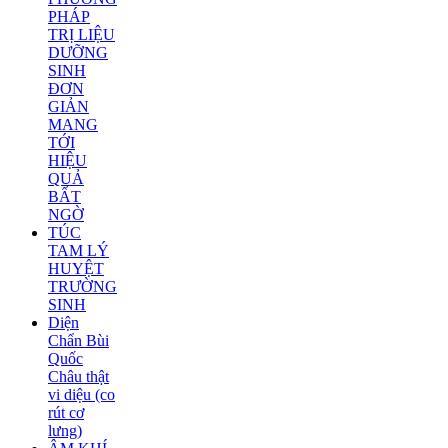
PHÁP
TRỊ LIỆU
DƯỠNG
SINH
ĐƠN
GIẢN
MANG
TỚI
HIỆU
QUẢ
BẤT
NGỜ
TÚC
TAM LÝ
HUYỆT
TRƯỜNG
SINH
Diện
Chẩn Bùi
Quốc
Châu thật
vi diệu (co
rút cơ
lưng)