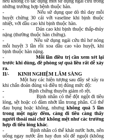
nếu không có tác dụng mới sử dụng ngải cứu trong
những trường hợp bệnh thuộc hàn.
-
Nếu sử dụng que dò thì day mỗi
huyệt chừng 30 cái với vaseline khi bịnh thuộc
nhiệt, với dầu cao khi bịnh thuộc hàn.
-
Dán cao khi bịnh thuộc thấp-thủy
nặng (thường thuộc hàn chứng).
-
Nếu sử dụng ngải cứu thì hơ nóng
mỗi huyệt 3 lần rồi xoa dầu cao vào huyệt, khi
bịnh thuộc hàn nặng.
-
Mỗi lần điều trị cần xem xét lại
trước khi dùng, đề phòng sự quá liều rất dễ xảy
ra.
II/- KINH NGHIỆM LÂM SÀNG
Một hay các hiện tượng sau đây sẽ xảy ra
khi chẩn đoán đúng và điều trị đúng mức độ:
-
Bịnh chứng thuyên giảm rõ rệt.
-
Bịnh nhân có thể đột ngột đi tiêu
lỏng, sệt hoặc có đàm nhớt lẫn trong phân. Có thể
đau bụng hoặc không, nhưng
không quá 5 lần
trong một ngày đêm, càng đi tiêu càng thấy
người thoải mái chứ không mệt
như các trường
hợp đi tiêu lỏng khác
.
-
Bịnh nhân có thể khát nước hơn, nên
uống ngay nước ấm hay đun sôi để nguội (không