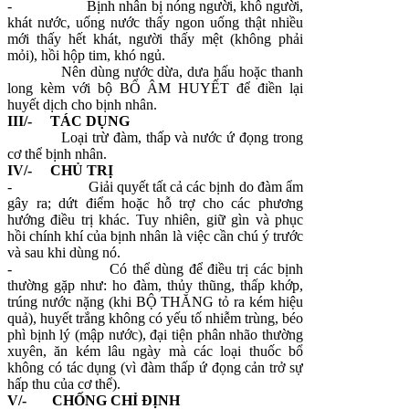
-
Bịnh nhân bị nóng người, khô người,
khát nước, uống nước thấy ngon uống thật nhiều
mới thấy hết khát, người thấy mệt (không phải
mỏi), hồi hộp tim, khó ngủ.
Nên dùng nước dừa, dưa hấu hoặc thanh
long kèm với bộ BỔ ÂM HUYẾT để điền lại
huyết dịch cho bịnh nhân.
III/- TÁC DỤNG
Loại trừ đàm, thấp và nước ứ đọng trong
cơ thể bịnh nhân.
IV/- CHỦ TRỊ
-
Giải quyết tất cả các bịnh do đàm ẩm
gây ra; dứt điểm hoặc hỗ trợ cho các phương
hướng điều trị khác. Tuy nhiên, giữ gìn và phục
hồi chính khí của bịnh nhân là việc cần chú ý trước
và sau khi dùng nó.
-
Có thể dùng để điều trị các bịnh
thường gặp như: ho đàm, thủy thũng, thấp khớp,
trúng nước nặng (khi BỘ THĂNG tỏ ra kém hiệu
quả), huyết trắng không có yếu tố nhiễm trùng, béo
phì bịnh lý (mập nước), đại tiện phân nhão thường
xuyên, ăn kém lâu ngày mà các loại thuốc bổ
không có tác dụng (vì đàm thấp ứ đọng cản trở sự
hấp thu của cơ thể).
V/- CHỐNG CHỈ ĐỊNH