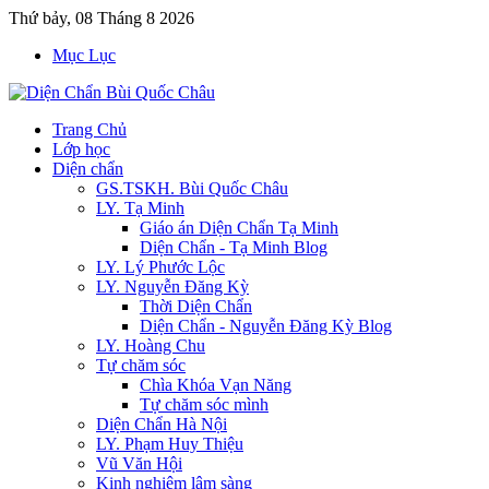
Thứ bảy, 08 Tháng 8 2026
Mục Lục
Trang Chủ
Lớp học
Diện chẩn
GS.TSKH. Bùi Quốc Châu
LY. Tạ Minh
Giáo án Diện Chẩn Tạ Minh
Diện Chẩn - Tạ Minh Blog
LY. Lý Phước Lộc
LY. Nguyễn Đăng Kỳ
Thời Diện Chẩn
Diện Chẩn - Nguyễn Đăng Kỳ Blog
LY. Hoàng Chu
Tự chăm sóc
Chìa Khóa Vạn Năng
Tự chăm sóc mình
Diện Chẩn Hà Nội
LY. Phạm Huy Thiệu
Vũ Văn Hội
Kinh nghiệm lâm sàng