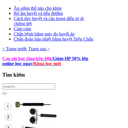
Ăn uống thế nào cho khỏe
Bổ âm huyết và tiểu đường
Cách day huyệt và cào trong điều trị di
chứng liệt
Cảm cúm
Chẩn bệnh bằng máy đo huyết áp
Chẩn đoán hàn nhiệt bằng huyệt Diện Chẩn
< Trang trước
Trang sau >
Cạo gió bạc tặng hộp 60k
/Giảm HP 50% lớp
online học ngay
/
Khoá học mới
Tìm
kiếm