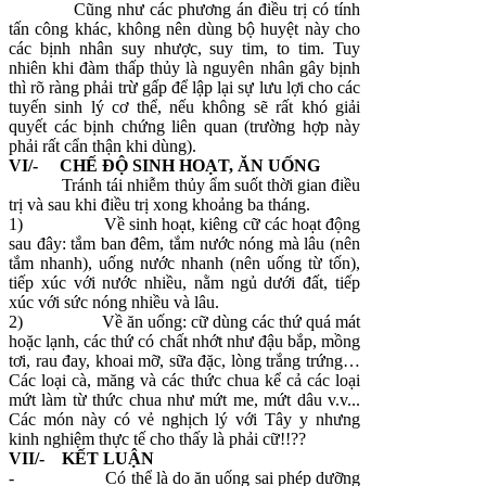
Cũng như các phương án điều trị có tính
tấn công khác, không nên dùng bộ huyệt này cho
các bịnh nhân suy nhược, suy tim, to tim. Tuy
nhiên khi đàm thấp thủy là nguyên nhân gây bịnh
thì rõ ràng phải trừ gấp để lập lại sự lưu lợi cho các
tuyến sinh lý cơ thể, nếu không sẽ rất khó giải
quyết các bịnh chứng liên quan (trường hợp này
phải rất cẩn thận khi dùng).
VI/- CHẾ ĐỘ SINH HOẠT, ĂN UỐNG
Tránh tái nhiễm thủy ẩm suốt thời gian điều
trị và sau khi điều trị xong khoảng ba tháng.
1)
Về sinh hoạt, kiêng cữ các hoạt động
sau đây: tắm ban đêm, tắm nước nóng mà lâu (nên
tắm nhanh), uống nước nhanh (nên uống từ tốn),
tiếp xúc với nước nhiều, nằm ngủ dưới đất, tiếp
xúc với sức nóng nhiều và lâu.
2)
Về ăn uống: cữ dùng các thứ quá mát
hoặc lạnh, các thứ có chất nhớt như đậu bắp, mồng
tơi, rau đay, khoai mỡ, sữa đặc, lòng trắng trứng…
Các loại cà, măng và các thức chua kể cả các loại
mứt làm từ thức chua như mứt me, mứt dâu v.v...
Các món này có vẻ nghịch lý với Tây y nhưng
kinh nghiệm thực tế cho thấy là phải cữ!!??
VII/- KẾT LUẬN
-
Có thể là do ăn uống sai phép dưỡng