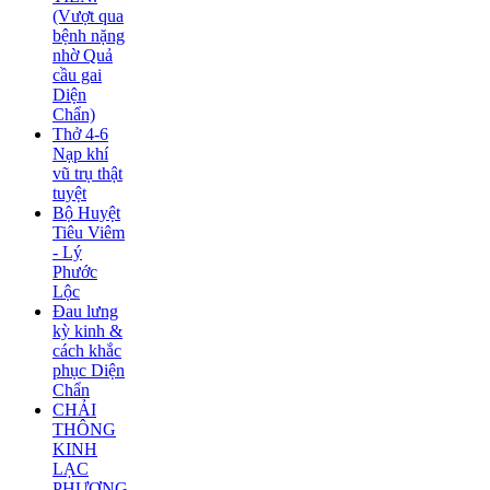
(Vượt qua
bệnh nặng
nhờ Quả
cầu gai
Diện
Chẩn)
Thở 4-6
Nạp khí
vũ trụ thật
tuyệt
Bộ Huyệt
Tiêu Viêm
- Lý
Phước
Lộc
Đau lưng
kỳ kinh &
cách khắc
phục Diện
Chẩn
CHẢI
THÔNG
KINH
LẠC
PHƯƠNG