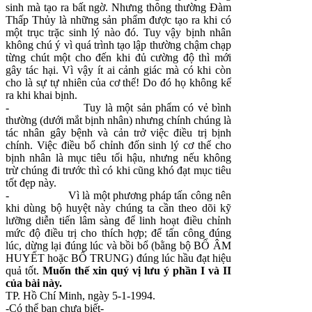
sinh mà tạo ra bất ngờ. Nhưng thông thường Đàm
Thấp Thủy là những sản phẩm được tạo ra khi có
một trục trặc sinh lý nào đó. Tuy vậy bịnh nhân
không chú ý vì quá trình tạo lập thường chậm chạp
từng chút một cho đến khi đủ cường độ thì mới
gây tác hại. Vì vậy ít ai cảnh giác mà có khi còn
cho là sự tự nhiên của cơ thể! Do đó họ không kể
ra khi khai bịnh.
-
Tuy là một sản phẩm có vẻ bình
thường (dưới mắt bịnh nhân) nhưng chính chúng là
tác nhân gây bệnh và cản trở việc điều trị bịnh
chính. Việc điều bổ chỉnh đốn sinh lý cơ thể cho
bịnh nhân là mục tiêu tối hậu, nhưng nếu không
trừ chúng đi trước thì có khi cũng khó đạt mục tiêu
tốt đẹp này.
-
Vì là một phương pháp tấn công nên
khi dùng bộ huyệt này chúng ta cần theo dõi kỹ
lưỡng diễn tiến lâm sàng để linh hoạt điều chỉnh
mức độ điều trị cho thích hợp; để tấn công đúng
lúc, dừng lại đúng lúc và bồi bổ (bằng bộ BỔ ÂM
HUYẾT hoặc BỔ TRUNG) đúng lúc hầu đạt hiệu
quả tốt.
Muốn thế xin quý vị lưu ý phần I và II
của bài này.
TP. Hồ Chí Minh, ngày 5-1-1994.
-Có thể bạn chưa biết-