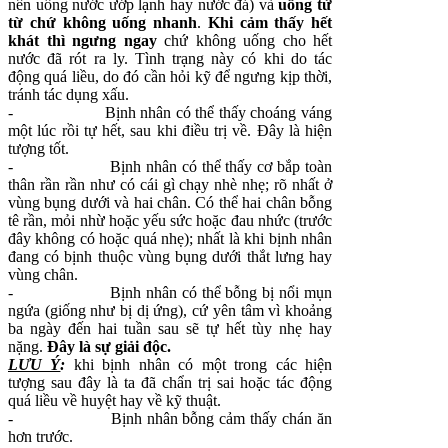
nên uống nước ướp lạnh hay nước đá) và
uống từ
từ chứ không uống nhanh
.
Khi cảm thấy hết
khát thì ngưng ngay
chứ không uống cho hết
nước đã rót ra ly. Tình trạng này có khi do tác
động quá liều, do đó cần hỏi kỹ để ngưng kịp thời,
tránh tác dụng xấu.
-
Bịnh nhân có thể thấy choáng váng
một lúc rồi tự hết, sau khi điều trị về. Đây là hiện
tượng tốt.
-
Bịnh nhân có thể thấy cơ bắp toàn
thân rần rần như có cái gì chạy nhè nhẹ; rõ nhất ở
vùng bụng dưới và hai chân. Có thể hai chân bỗng
tê rần, mỏi nhừ hoặc yếu sức hoặc đau nhức (trước
đây không có hoặc quá nhẹ); nhất là khi bịnh nhân
đang có bịnh thuộc vùng bụng dưới thắt lưng hay
vùng chân.
-
Bịnh nhân có thể bỗng bị nổi mụn
ngứa (giống như bị dị ứng), cứ yên tâm vì khoảng
ba ngày đến hai tuần sau sẽ tự hết tùy nhẹ hay
nặng.
Đây là sự giải độc.
LƯU Ý
:
khi bịnh nhân có một trong các hiện
tượng sau đây là ta đã chẩn trị sai hoặc tác động
quá liều về huyệt hay về kỹ thuật.
-
Bịnh nhân bỗng cảm thấy chán ăn
hơn trước.