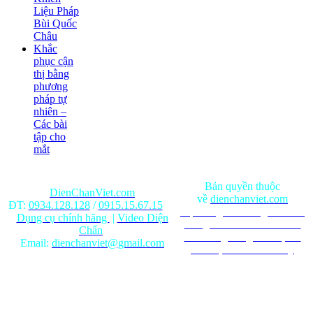
Liệu Pháp
Bùi Quốc
Châu
Khắc
phục cận
thị bằng
phương
pháp tự
nhiên –
Các bài
tập cho
mắt
Bản quyền thuộc
DienChanViet.com
về
dienchanviet.com
ĐT:
0934.128.128
/
0915.15.67.15
Nội dung trên trang web chỉ
Dụng cụ chính hãng
|
Video Diện
mang tính chất tham khảo.
Chẩn
Ghi rõ nguồn gốc khi phát
Email:
dienchanviet@gmail.com
hành lại từ Website này