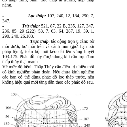
nặng.
-
Lọc thấp:
107, 240, 12, 184, 290, 7,
347.
-
T
rừ thấp:
521, 87, 22 B, 235, 127, 347,
236, 85, 29 (222), 53, 7, 63, 64, 287, 19, 39, 1,
290, 240, 26,103.
-
Trục thấp
: tác động trọn ụ cằm; bờ
môi dưới; bờ môi trên và cánh mũi (giới hạn bởi
pháp lệnh), toàn bộ mũi kéo dài lên vùng huyệt
103-175. Phác đồ này được dùng khi cần trục đàm
thấp thủy thật mạnh.
Về mức độ bệnh Thấp Thủy cần điều trị nhiều mới
có kinh nghiệm phán đoán. Nếu chưa kinh nghiệm
các bạn có thể dùng phác đồ lọc thấp trước, nếu
không hiệu quả mới tăng dần theo các phác đồ sau.