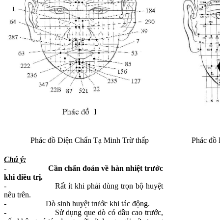
Phác đồ Diện Chẩn Tạ Minh Trừ thấp
Phác đồ 
Chú ý:
-
Cần chẩn đoán về hàn nhiệt trước
khi điều trị.
-
Rất ít khi phải dùng trọn bộ huyệt
nêu trên.
-
Dò sinh huyệt trước khi tác động.
-
Sử dụng que dò có dầu cao trước,