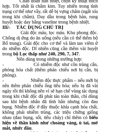
Chẩn đoán hàn nhiệt, chọn kỹ thuật thích
hợp. Tốt nhất là châm kim. Tuy nhiên trong tình
trạng cơ thể như vầy, rất dễ bị vựng châm (ngất xỉu
trong khi châm). Day dầu trong bệnh hàn, rung
huyệt hoặc day bằng vaseline trong bệnh nhiệt.
III/- TÁC DỤNG CHỦ TRỊ
Giải độc máu, lọc máu. Khu phong độc.
Chống dị ứng do ăn uống (nếu cần có thể thêm bộ
Bổ trung). Giải độc cho cơ thể và làm tan viêm ứ
do nhiễm độc. Dĩ nhiên cũng cần thêm vài huyệt
trong
bộ Lọc thấp như 240, 290, 7, 347
.
Nên dùng trong những trường hợp:
- Có nhiễm độc như côn trùng cắn,
phỏng hóa chất (thêm phản chiếu nơi bị cắn, bị
phỏng).
- Nhiễm độc thực phẩm – nếu mới bị
nên thêm phản chiếu ống tiêu hóa; nếu bị đã vài
ngày rồi thì không nên vì sẽ hạn chế vùng tác dụng
trong khi chất độc đã phát tán toàn thân, chỉ dùng
sau khi bệnh nhân đã tỉnh hẳn nhưng còn đau
bụng. Nhiễm độc ở đây thuộc khía cạnh hóa chất,
không phải nhiễm trùng, các triệu chứng giống
nhau (đau bụng, sốt, tiêu chảy) chỉ thêm có
biểu
hiện về thần kinh như choáng váng, ù tai, mờ
mắt, nhức đầu
.