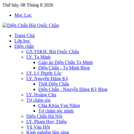
Thứ bảy, 08 Tháng 8 2026
Mục Lục
Trang Chủ
Lớp học
Diện chẩn
GS.TSKH. Bùi Quốc Châu
LY. Tạ Minh
Giáo án Diện Chẩn Tạ Minh
Diện Chẩn - Tạ Minh Blog
LY. Lý Phước Lộc
LY. Nguyễn Đăng Kỳ
Thời Diện Chẩn
Diện Chẩn - Nguyễn Đăng Kỳ Blog
LY. Hoàng Chu
Tự chăm sóc
Chìa Khóa Vạn Năng
Tự chăm sóc mình
Diện Chẩn Hà Nội
LY. Phạm Huy Thiệu
Vũ Văn Hội
Kinh nghiệm lâm sàng