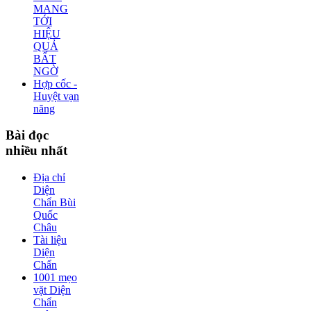
MANG
TỚI
HIỆU
QUẢ
BẤT
NGỜ
Hợp cốc -
Huyệt vạn
năng
Bài
đọc
nhiều nhất
Địa chỉ
Diện
Chẩn Bùi
Quốc
Châu
Tài liệu
Diện
Chẩn
1001 mẹo
vặt Diện
Chẩn