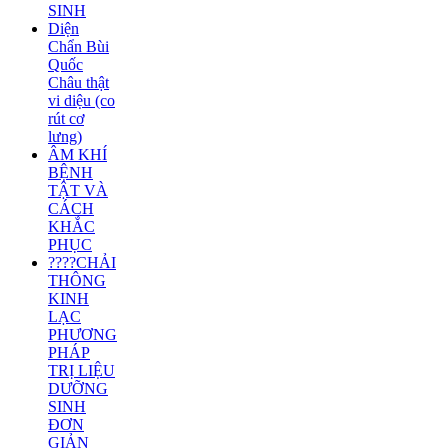
SINH
Diện
Chẩn Bùi
Quốc
Châu thật
vi diệu (co
rút cơ
lưng)
ÂM KHÍ
BỆNH
TẬT VÀ
CÁCH
KHẮC
PHỤC
????CHẢI
THÔNG
KINH
LẠC
PHƯƠNG
PHÁP
TRỊ LIỆU
DƯỠNG
SINH
ĐƠN
GIẢN