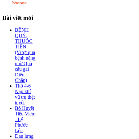
Bài
viết mới
BỆNH
QUỶ,
THUỐC
TIÊN.
(Vượt qua
bệnh nặng
nhờ Quả
cầu gai
Diện
Chẩn)
Thở 4-6
Nạp khí
vũ trụ thật
tuyệt
Bộ Huyệt
Tiêu Viêm
- Lý
Phước
Lộc
Đau lưng