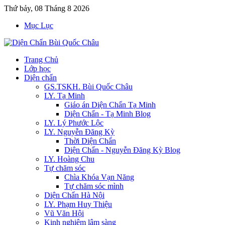
Thứ bảy, 08 Tháng 8 2026
Mục Lục
Trang Chủ
Lớp học
Diện chẩn
GS.TSKH. Bùi Quốc Châu
LY. Tạ Minh
Giáo án Diện Chẩn Tạ Minh
Diện Chẩn - Tạ Minh Blog
LY. Lý Phước Lộc
LY. Nguyễn Đăng Kỳ
Thời Diện Chẩn
Diện Chẩn - Nguyễn Đăng Kỳ Blog
LY. Hoàng Chu
Tự chăm sóc
Chìa Khóa Vạn Năng
Tự chăm sóc mình
Diện Chẩn Hà Nội
LY. Phạm Huy Thiệu
Vũ Văn Hội
Kinh nghiệm lâm sàng