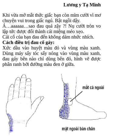
Lương y Tạ Minh
Khi vừa mở mắt thức giấc bạn còn mỉm cười vì mơ
chuyện vui trong giấc ngủ. Bật ngồi dậy.
Á…aaaaaa…sao đau quá zậy ?! Nụ cười tròn vo
lập tức được đổi thành cái miệng méo xẹo.
Cái cổ của bạn đau đến không dám nhức nhích.
Cách điều trị đau cổ gáy:
Xức dầu vào huyệt màu đỏ và vùng màu xanh.
Dùng máy sấy tóc sấy nóng vào vùng màu xanh,
đau gáy bên nào chỉ dùng bên đó, hình vẽ được
phân ranh bởi đường màu đen ở giữa.