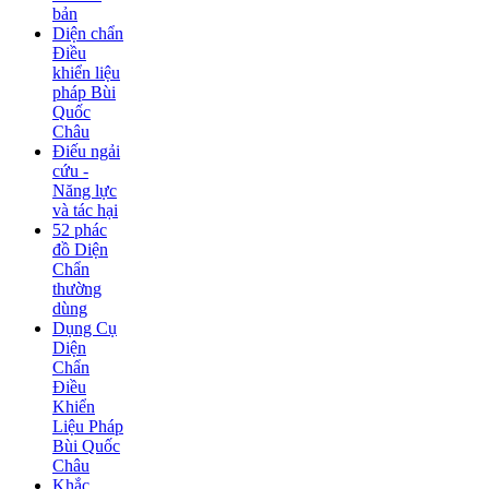
bản
Diện chẩn
Điều
khiển liệu
pháp Bùi
Quốc
Châu
Điếu ngải
cứu -
Năng lực
và tác hại
52 phác
đồ Diện
Chẩn
thường
dùng
Dụng Cụ
Diện
Chẩn
Điều
Khiển
Liệu Pháp
Bùi Quốc
Châu
Khắc