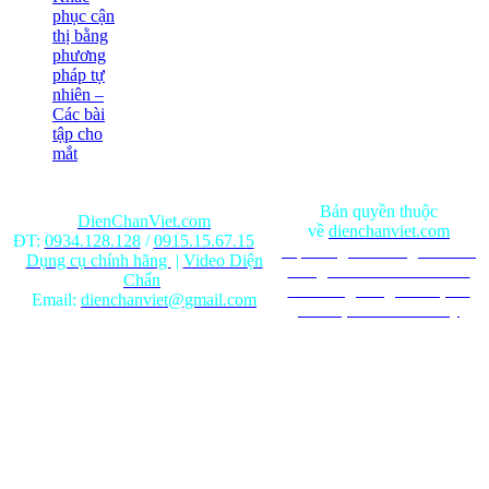
phục cận
thị bằng
phương
pháp tự
nhiên –
Các bài
tập cho
mắt
Bản quyền thuộc
DienChanViet.com
về
dienchanviet.com
ĐT:
0934.128.128
/
0915.15.67.15
Nội dung trên trang web chỉ
Dụng cụ chính hãng
|
Video Diện
mang tính chất tham khảo.
Chẩn
Ghi rõ nguồn gốc khi phát
Email:
dienchanviet@gmail.com
hành lại từ Website này