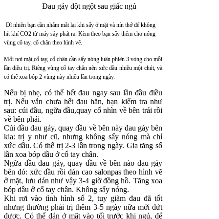
Đau gáy đột ngột sau giấc ngủ
Dĩ nhiên bạn cần nhắm mắt lại khi sấy ở mặt và nín thở để không
hít khí CO2 từ máy sấy phát ra. Kèm theo bạn sấy thêm cho nóng
vùng cổ tay, cổ chân theo hình vẽ.
Mỗi nơi mặt,cổ tay, cổ chân cần sấy nóng luân phiên 3 vòng cho mỗi
lần điều trị. Riêng vùng cổ tay chân nên xức dầu nhiều một chút, và
có thể xoa bóp 2 vùng này nhiều lần trong ngày.
Nếu bị nhẹ, có thể hết đau ngay sau lần đầu điều
trị. Nếu vẫn chưa hết đau hẳn, bạn kiểm tra như
sau: cúi đầu, ngữa đầu,quay cổ nhìn về bên trái rồi
về bên phải.
Cúi đầu đau gáy, quay đầu về bên này đau gáy bên
kia: trị y như cũ, nhưng không sấy nóng mà chỉ
xức dầu. Có thể trị 2-3 lần trong ngày. Gia tăng số
lần xoa bóp dầu ở cổ tay chân.
Ngữa đầu đau gáy, quay đầu về bên nào đau gáy
bên đó: xức dầu rồi dán cao salonpas theo hình vẽ
ở mặt, lưu dán như vậy 3-4 giờ đồng hồ. Tăng xoa
bóp dầu ở cổ tay chân. Không sấy nóng.
Khi rơi vào tình hình số 2, tuy giãm đau đã tốt
nhưng thường phải trị thêm 3-5 ngày nữa mới dứt
được. Có thể dán ở mặt vào tối trước khi ngủ, để