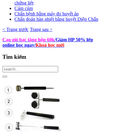
chứng liệt
Cảm cúm
Chẩn bệnh bằng máy đo huyết áp
Chẩn đoán hàn nhiệt bằng huyệt Diện Chẩn
< Trang trước
Trang sau >
Cạo gió bạc tặng hộp 60k
/Giảm HP 50% lớp
online học ngay
/
Khoá học mới
Tìm
kiếm