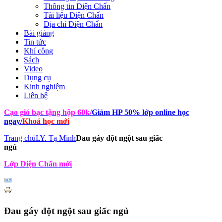
Thông tin Diện Chẩn
Tài liệu Diện Chẩn
Địa chỉ Diện Chẩn
Bài giảng
Tin tức
Khí công
Sách
Video
Dụng cụ
Kinh nghiệm
Liên hệ
Cạo gió bạc tặng hộp 60k
/
Giảm HP 50% lớp online học
ngay
/
Khoá học mới
Trang chủ
LY. Tạ Minh
Đau gáy đột ngột sau giấc
ngủ
Lớp Diện Chẩn mới
Đau gáy đột ngột sau giấc ngủ