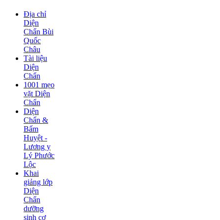
Địa chỉ
Diện
Chẩn Bùi
Quốc
Châu
Tài liệu
Diện
Chẩn
1001 mẹo
vặt Diện
Chẩn
Diện
Chẩn &
Bấm
Huyệt -
Lương y
Lý Phước
Lộc
Khai
giảng lớp
Diện
Chẩn
dưỡng
sinh cơ