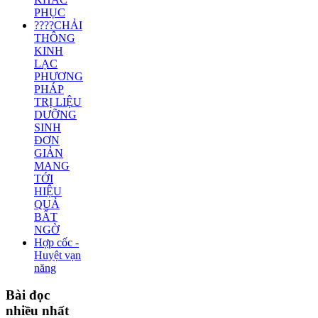
PHỤC
????CHẢI
THÔNG
KINH
LẠC
PHƯƠNG
PHÁP
TRỊ LIỆU
DƯỠNG
SINH
ĐƠN
GIẢN
MANG
TỚI
HIỆU
QUẢ
BẤT
NGỜ
Hợp cốc -
Huyệt vạn
năng
Bài
đọc
nhiều nhất