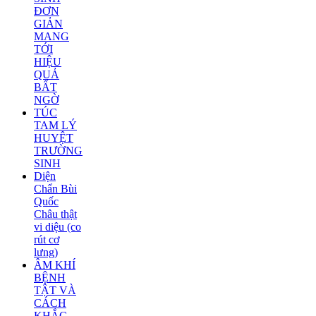
ĐƠN
GIẢN
MANG
TỚI
HIỆU
QUẢ
BẤT
NGỜ
TÚC
TAM LÝ
HUYỆT
TRƯỜNG
SINH
Diện
Chẩn Bùi
Quốc
Châu thật
vi diệu (co
rút cơ
lưng)
ÂM KHÍ
BỆNH
TẬT VÀ
CÁCH
KHẮC