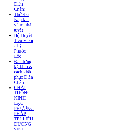
Diện
Chẩn)
Thở 4-6
Nạp khí
vũ trụ thật
tuyệt
Bộ Huyệt
Tiêu Viêm
- Lý
Phước
Lộc
Đau lưng
kỳ kinh &
cách khắc
phục Diện
Chẩn
CHẢI
THÔNG
KINH
LẠC
PHƯƠNG
PHÁP
TRỊ LIỆU
DƯỠNG
SINH