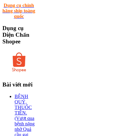
Dụng cụ chính
hãng ship toàng
quốc
Dụng
cụ
Diện Chẩn
Shopee
Bài
viết mới
BỆNH
QUỶ,
THUỐC
TIÊN.
(Vượt qua
bệnh nặng
nhờ Quả
cầu gai