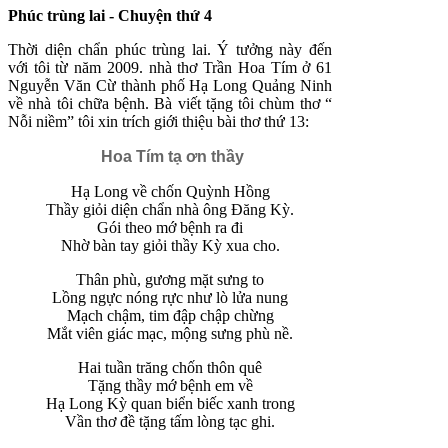
Phúc trùng lai - Chuyện thứ 4
Thời diện chẩn phúc trùng lai. Ý tưởng này đến
với tôi từ năm 2009. nhà thơ Trần Hoa Tím ở 61
Nguyễn Văn Cừ thành phố Hạ Long Quảng Ninh
về nhà tôi chữa bệnh. Bà viết tặng tôi chùm thơ “
Nỗi niềm” tôi xin trích giới thiệu bài thơ thứ 13:
Hoa Tím tạ ơn thầy
Hạ Long về chốn Quỳnh Hồng
Thầy giỏi diện chẩn nhà ông Đăng Kỳ.
Gói theo mớ bệnh ra đi
Nhờ bàn tay giỏi thầy Kỳ xua cho.
Thân phù, gương mặt sưng to
Lồng ngực nóng rực như lò lửa nung
Mạch chậm, tim đập chập chừng
Mắt viên giác mạc, mộng sưng phù nề.
Hai tuần trăng chốn thôn quê
Tặng thầy mớ bệnh em về
Hạ Long Kỳ quan biển biếc xanh trong
Vần thơ đề tặng tấm lòng tạc ghi.