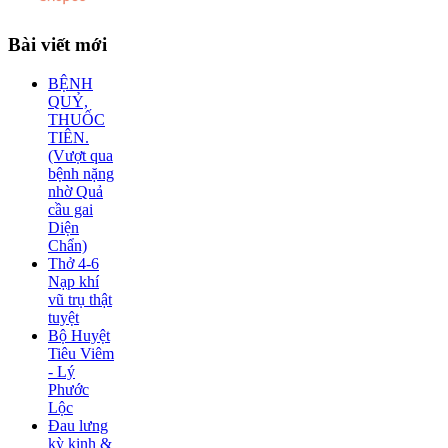
Bài
viết mới
BỆNH
QUỶ,
THUỐC
TIÊN.
(Vượt qua
bệnh nặng
nhờ Quả
cầu gai
Diện
Chẩn)
Thở 4-6
Nạp khí
vũ trụ thật
tuyệt
Bộ Huyệt
Tiêu Viêm
- Lý
Phước
Lộc
Đau lưng
kỳ kinh &