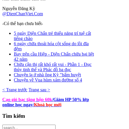
Nguyễn Đăng Kỳ
@DienChanViet.Com
-Có thể bạn chưa biết-
5 ngày Diện Chẩn trẻ thiểu năng trí tuệ cất
tiếng chào
6 ngày chữa thoái hóa cột sống do lồi đĩa
đệm
Bay trên cầu Hiệp - Diện Chẩn chữa bại liệt
42 năm
Chữa cận thị rất khó rất vui - Phần 1 - Đục
thủy tinh thể và Phác đồ ba đục
Chuyện lạ ở nhà ông Kỳ "bấm huyệt
Chuyện về Vua hùm xám đường số 4
< Trang trước
Trang sau >
Cạo gió bạc tặng hộp 60k
/Giảm HP 50% lớp
online học ngay
/
Khoá học mới
Tìm
kiếm