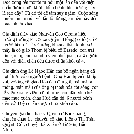
Đọc xong bài thơ tôi tự hỏi: một lần đến với diện
chẩn được chữa khỏi nhiều bệnh, hiện tượng này
là sao đây? Từ đó tôi để tâm suy ngẫm. Cuộc sống
muôn hình muôn vẻ dẫn tôi từ ngạc nhiên này đến
ngạc nhiên khác.
Gia đình thầy giáo Nguyễn Cao Cường hiệu
trưởng trường PTCS xã Quỳnh Hồng (xã tôi) có 4
người bệnh. Thầy Cường bị zona thần kinh, vợ
thầy là cô giáo Thơm bị biếu cổ Basedo, con trai
lớn cận thị, con trai nhỏ viên phế quản, cả 4 người
đến với diện chẩn đều được chữa khỏi cả 4.
Gia đình ông Lê Ngọc Hận cán bộ ngân hàng đã
nghỉ hưu có 6 người bệnh. Ông Hận bị viên khớp
vai, vợ ông cô giáo Hòa đau đầu gối, mắt màng
mộng, thân mẫu của ông bị thoái hóa cột sống, con
rể viên xoang viên mũi dị ứng, con dâu viên kết
mạc mùa xuân, cháu Huế cận thị. 6 người bệnh
đến với Diện chẩn được chữa khỏi cả 6.
Chuyện gia đình bác sĩ Quyên ở Bắc Giang,
chuyện cháu Ly, chuyện cô giáo Liên ở Thị Trấn
Quỳnh Côi, chuyện bà Xuân ở Từ Sơn, Bắc
Ninh,...