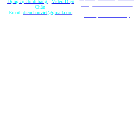
Dụng cụ chính hãng
|
Video Diện
mang tính chất tham khảo.
Chẩn
Ghi rõ nguồn gốc khi phát
Email:
dienchanviet@gmail.com
hành lại từ Website này