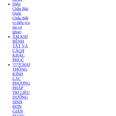
Diện
Chẩn Bùi
Quốc
Châu thật
vi diệu (co
rút cơ
lưng)
ÂM KHÍ
BỆNH
TẬT VÀ
CÁCH
KHẮC
PHỤC
????CHẢI
THÔNG
KINH
LẠC
PHƯƠNG
PHÁP
TRỊ LIỆU
DƯỠNG
SINH
ĐƠN
GIẢN
MANG