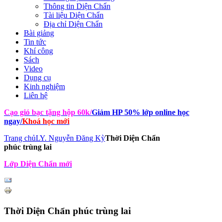
Thông tin Diện Chẩn
Tài liệu Diện Chẩn
Địa chỉ Diện Chẩn
Bài giảng
Tin tức
Khí công
Sách
Video
Dụng cụ
Kinh nghiệm
Liên hệ
Cạo gió bạc tặng hộp 60k
/
Giảm HP 50% lớp online học
ngay
/
Khoá học mới
Trang chủ
LY. Nguyễn Đăng Kỳ
Thời Diện Chẩn
phúc trùng lai
Lớp Diện Chẩn mới
Thời Diện Chẩn phúc trùng lai