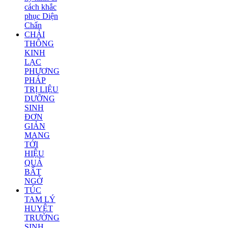
cách khắc
phục Diện
Chẩn
CHẢI
THÔNG
KINH
LẠC
PHƯƠNG
PHÁP
TRỊ LIỆU
DƯỠNG
SINH
ĐƠN
GIẢN
MANG
TỚI
HIỆU
QUẢ
BẤT
NGỜ
TÚC
TAM LÝ
HUYỆT
TRƯỜNG
SINH