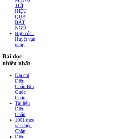
TỚI
HIỆU
QUẢ
BẤT
NGỜ
Hợp cốc -
Huyệt vạn
năng
Bài
đọc
nhiều nhất
Địa chỉ
Diện
Chẩn Bùi
Quốc
Châu
Tài liệu
Diện
Chẩn
1001 mẹo
vặt Diện
Chẩn
Diện