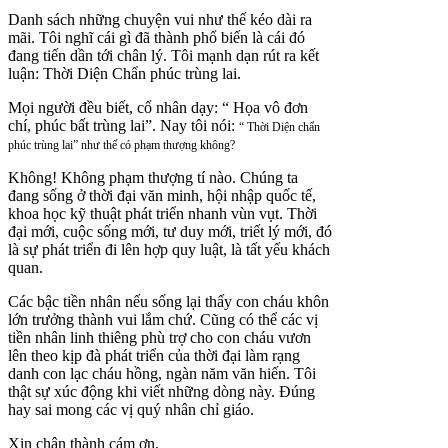
Danh sách những chuyện vui như thế kéo dài ra
mãi. Tôi nghĩ cái gì đã thành phổ biến là cái đó
đang tiến dần tới chân lý. Tôi mạnh dạn rút ra kết
luận: Thời Diện Chẩn phúc trùng lai.
Mọi người đều biết, cổ nhân dạy: “ Họa vô đơn
chí, phúc bất trùng lai”. Nay tôi nói:
“ Thời Diện chẩn
phúc trùng lai” như thế có phạm thượng không?
Không! Không phạm thượng tí nào. Chúng ta
đang sống ở thời đại văn minh, hội nhập quốc tế,
khoa học kỹ thuật phát triển nhanh vùn vụt. Thời
đại mới, cuộc sống mới, tư duy mới, triết lý mới, đó
là sự phát triển đi lên hợp quy luật, là tất yếu khách
quan.
Các bậc tiền nhân nếu sống lại thấy con cháu khôn
lớn trưởng thành vui lắm chứ. Cũng có thể các vị
tiền nhân linh thiêng phù trợ cho con cháu vươn
lên theo kịp đà phát triển của thời đại làm rạng
danh con lạc cháu hồng, ngàn năm văn hiến. Tôi
thật sự xúc động khi viết những dòng này. Đúng
hay sai mong các vị quý nhân chỉ giáo.
Xin chân thành cám ơn.