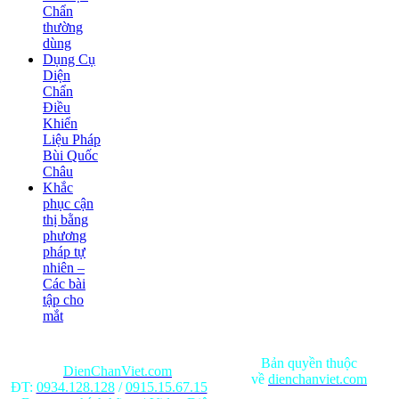
Chẩn
thường
dùng
Dụng Cụ
Diện
Chẩn
Điều
Khiển
Liệu Pháp
Bùi Quốc
Châu
Khắc
phục cận
thị bằng
phương
pháp tự
nhiên –
Các bài
tập cho
mắt
Bản quyền thuộc
DienChanViet.com
về
dienchanviet.com
ĐT:
0934.128.128
/
0915.15.67.15
Nội dung trên trang web chỉ