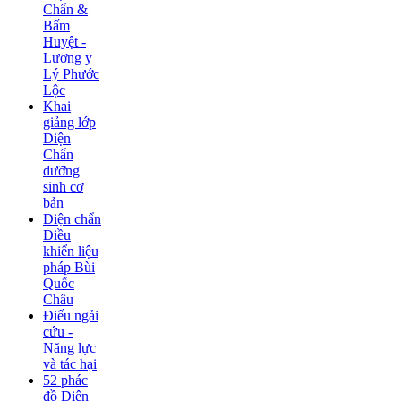
Chẩn &
Bấm
Huyệt -
Lương y
Lý Phước
Lộc
Khai
giảng lớp
Diện
Chẩn
dưỡng
sinh cơ
bản
Diện chẩn
Điều
khiển liệu
pháp Bùi
Quốc
Châu
Điếu ngải
cứu -
Năng lực
và tác hại
52 phác
đồ Diện