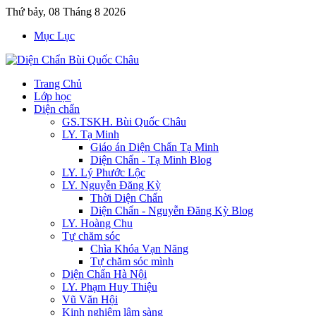
Thứ bảy, 08 Tháng 8 2026
Mục Lục
Trang Chủ
Lớp học
Diện chẩn
GS.TSKH. Bùi Quốc Châu
LY. Tạ Minh
Giáo án Diện Chẩn Tạ Minh
Diện Chẩn - Tạ Minh Blog
LY. Lý Phước Lộc
LY. Nguyễn Đăng Kỳ
Thời Diện Chẩn
Diện Chẩn - Nguyễn Đăng Kỳ Blog
LY. Hoàng Chu
Tự chăm sóc
Chìa Khóa Vạn Năng
Tự chăm sóc mình
Diện Chẩn Hà Nội
LY. Phạm Huy Thiệu
Vũ Văn Hội
Kinh nghiệm lâm sàng