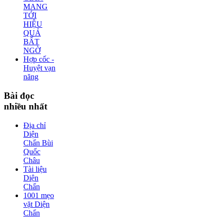
MANG
TỚI
HIỆU
QUẢ
BẤT
NGỜ
Hợp cốc -
Huyệt vạn
năng
Bài
đọc
nhiều nhất
Địa chỉ
Diện
Chẩn Bùi
Quốc
Châu
Tài liệu
Diện
Chẩn
1001 mẹo
vặt Diện
Chẩn