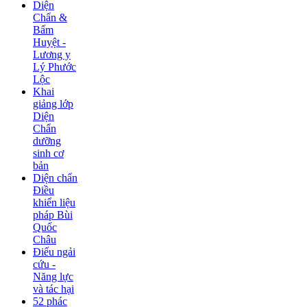
Diện
Chẩn &
Bấm
Huyệt -
Lương y
Lý Phước
Lộc
Khai
giảng lớp
Diện
Chẩn
dưỡng
sinh cơ
bản
Diện chẩn
Điều
khiển liệu
pháp Bùi
Quốc
Châu
Điếu ngải
cứu -
Năng lực
và tác hại
52 phác