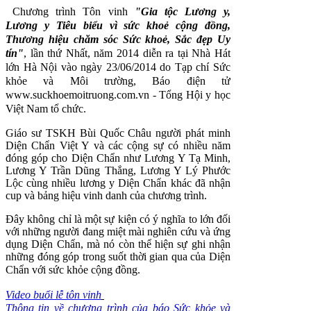
Chương trình Tôn vinh
"Gia tộc Lương y,
Lương y Tiêu biểu vì sức khoẻ cộng đồng,
Thương hiệu chăm sóc Sức khoẻ, Sắc đẹp Uy
tín"
, lần thứ Nhất, năm 2014 diễn ra tại Nhà Hát
lớn Hà Nội vào ngày 23/06/2014 do Tạp chí Sức
khỏe và Môi trường, Báo điện tử
www.suckhoemoitruong.com.vn - Tổng Hội y học
Việt Nam tổ chức.
Giáo sư TSKH Bùi Quốc Châu người phát minh
Diện Chẩn Việt Y và các cộng sự có nhiều năm
đóng góp cho Diện Chẩn như Lương Y Tạ Minh,
Lương Y Trần Dũng Thắng, Lương Y Lý Phước
Lộc cùng nhiều lương y Diện Chẩn khác đã nhận
cup và bảng hiệu vinh danh của chương trình.
Đây không chỉ là một sự kiện có ý nghĩa to lớn đối
với những người đang miệt mài nghiên cứu và ứng
dụng Diện Chẩn, mà nó còn thể hiện sự ghi nhận
những đóng góp trong suốt thời gian qua của Diện
Chẩn với sức khỏe cộng đồng.
Video buổi lễ tôn vinh
Thông tin về chương trình của báo Sức khỏe và