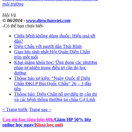
môi trường
Hội Vũ
© 06/2014 -
www.dienchanviet.com
-Có thể bạn chưa biết-
Chữa bệnh không dùng thuốc: Hiệu quả tới
đâu?
Diện Chẩn với người dân Thái Bình
Giao lưu sinh nhật Hội Quán Diện Chẩn
tròn một tuổi
Khai giảng khóa học: Ứng dụng các phương
pháp tự nhiên trong điều trị cận thị học
đường
Thông báo sự kiện: “Ngày Quốc tế Diện
Chẩn ĐKLP Bùi Quốc Châu” 26 – 3 đầu
tiên
Thông báo: Diện Chẩn hỗ trợ điều trị cận thị
và các bệnh thông thường tại chùa Cự Linh
< Trang trước
Trang sau >
Cạo gió bạc tặng hộp 60k
/Giảm HP 50% lớp
online học ngay
/
Khoá học mới