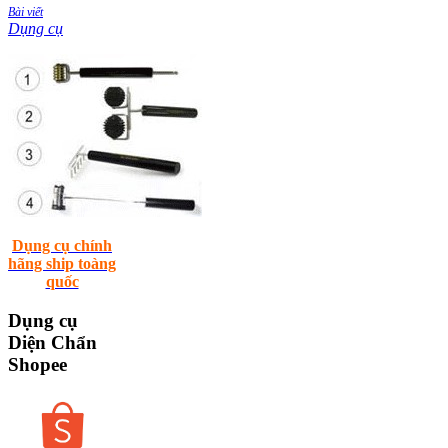
Bài viết
Dụng cụ
Dụng cụ chính
hãng ship toàng
quốc
Dụng
cụ
Diện Chẩn
Shopee