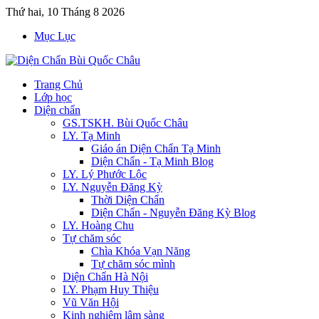
Thứ hai, 10 Tháng 8 2026
Mục Lục
Trang Chủ
Lớp học
Diện chẩn
GS.TSKH. Bùi Quốc Châu
LY. Tạ Minh
Giáo án Diện Chẩn Tạ Minh
Diện Chẩn - Tạ Minh Blog
LY. Lý Phước Lộc
LY. Nguyễn Đăng Kỳ
Thời Diện Chẩn
Diện Chẩn - Nguyễn Đăng Kỳ Blog
LY. Hoàng Chu
Tự chăm sóc
Chìa Khóa Vạn Năng
Tự chăm sóc mình
Diện Chẩn Hà Nội
LY. Phạm Huy Thiệu
Vũ Văn Hội
Kinh nghiệm lâm sàng