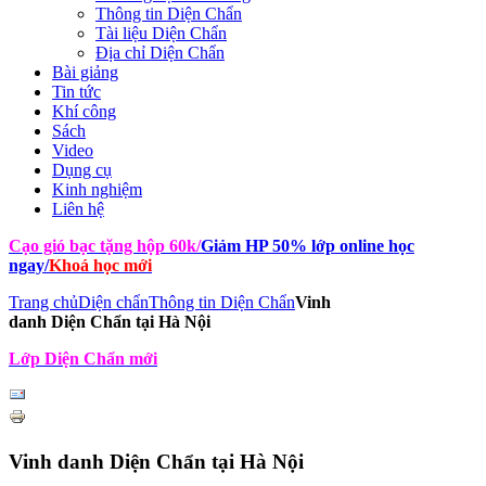
Thông tin Diện Chẩn
Tài liệu Diện Chẩn
Địa chỉ Diện Chẩn
Bài giảng
Tin tức
Khí công
Sách
Video
Dụng cụ
Kinh nghiệm
Liên hệ
Cạo gió bạc tặng hộp 60k
/
Giảm HP 50% lớp online học
ngay
/
Khoá học mới
Trang chủ
Diện chẩn
Thông tin Diện Chẩn
Vinh
danh Diện Chẩn tại Hà Nội
Lớp Diện Chẩn mới
Vinh danh Diện Chẩn tại Hà Nội