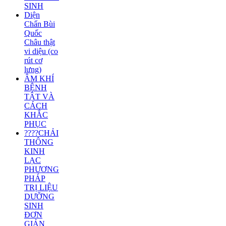
SINH
Diện
Chẩn Bùi
Quốc
Châu thật
vi diệu (co
rút cơ
lưng)
ÂM KHÍ
BỆNH
TẬT VÀ
CÁCH
KHẮC
PHỤC
????CHẢI
THÔNG
KINH
LẠC
PHƯƠNG
PHÁP
TRỊ LIỆU
DƯỠNG
SINH
ĐƠN
GIẢN