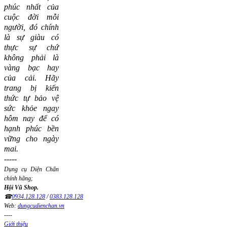
phúc nhất của
cuộc đời mỗi
người, đó chính
là sự giàu có
thực sự chứ
không phải là
vàng bạc hay
của cải.
Hãy
trang bị kiến
thức tự bảo vệ
sức khỏe ngay
hôm nay để có
hạnh phúc bền
vững cho ngày
mai.
-----
Dụng cụ Diện Chẩn
chính hãng;
Hội Vũ Shop.
☎
0934.128.128
/
0383.128.128
Web:
dungcudienchan.vn
----
Giới thiệu