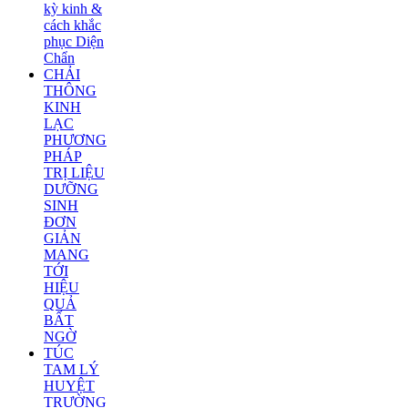
kỳ kinh &
cách khắc
phục Diện
Chẩn
CHẢI
THÔNG
KINH
LẠC
PHƯƠNG
PHÁP
TRỊ LIỆU
DƯỠNG
SINH
ĐƠN
GIẢN
MANG
TỚI
HIỆU
QUẢ
BẤT
NGỜ
TÚC
TAM LÝ
HUYỆT
TRƯỜNG