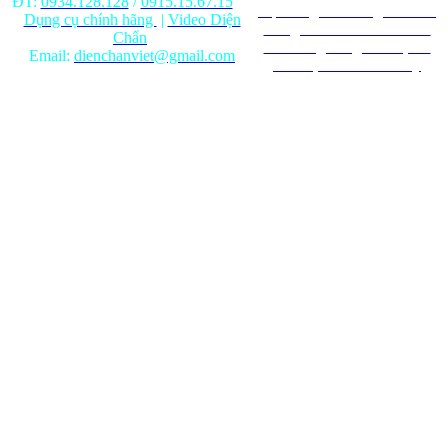
ĐT:
0934.128.128
/
0915.15.67.15
Nội dung trên trang web chỉ
Dụng cụ chính hãng
|
Video Diện
mang tính chất tham khảo.
Chẩn
Ghi rõ nguồn gốc khi phát
Email:
dienchanviet@gmail.com
hành lại từ Website này