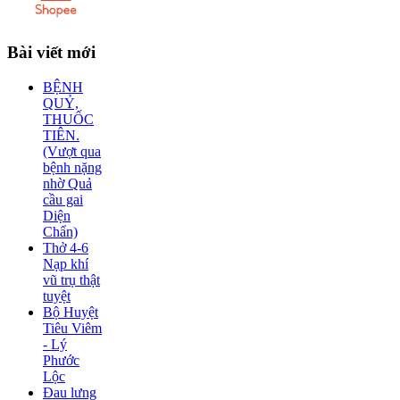
Bài
viết mới
BỆNH
QUỶ,
THUỐC
TIÊN.
(Vượt qua
bệnh nặng
nhờ Quả
cầu gai
Diện
Chẩn)
Thở 4-6
Nạp khí
vũ trụ thật
tuyệt
Bộ Huyệt
Tiêu Viêm
- Lý
Phước
Lộc
Đau lưng