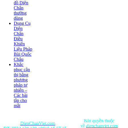
đồ Diện
Chẩn
thường
dùng
Dụng Cụ
Diện
Chẩn
Điều
Khiển
Liệu Pháp
Bùi Quốc
Châu
Khắc
phục cận
thị bằng
phương
pháp tự
nhiên –
Các bài
tập cho
mắt
Bản quyền thuộc
DienChanViet.com
về
dienchanviet.com