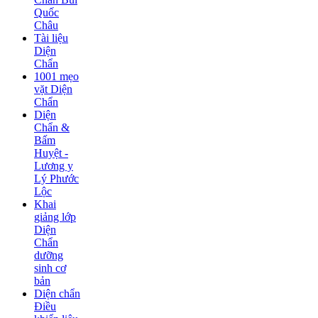
Quốc
Châu
Tài liệu
Diện
Chẩn
1001 mẹo
vặt Diện
Chẩn
Diện
Chẩn &
Bấm
Huyệt -
Lương y
Lý Phước
Lộc
Khai
giảng lớp
Diện
Chẩn
dưỡng
sinh cơ
bản
Diện chẩn
Điều