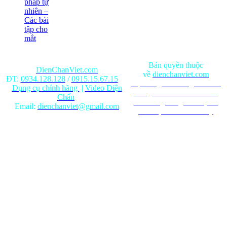
pháp tự
nhiên –
Các bài
tập cho
mắt
Bản quyền thuộc
DienChanViet.com
về
dienchanviet.com
ĐT:
0934.128.128
/
0915.15.67.15
Nội dung trên trang web chỉ
Dụng cụ chính hãng
|
Video Diện
mang tính chất tham khảo.
Chẩn
Ghi rõ nguồn gốc khi phát
Email:
dienchanviet@gmail.com
hành lại từ Website này