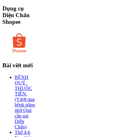
Dụng
cụ
Diện Chẩn
Shopee
Bài
viết mới
BỆNH
QUỶ,
THUỐC
TIÊN.
(Vượt qua
bệnh nặng
nhờ Quả
cầu gai
Diện
Chẩn)
Thở 4-6