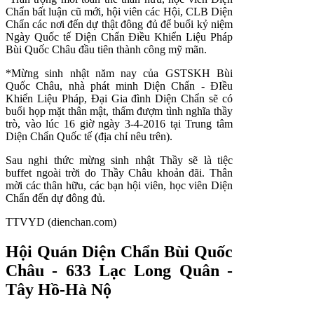
Chẩn bất luận cũ mới, hội viên các Hội, CLB Diện
Chẩn các nơi đến dự thật đông đủ để buổi kỷ niệm
Ngày Quốc tế Diện Chẩn Điều Khiển Liệu Pháp
Bùi Quốc Châu đầu tiên thành công mỹ mãn.
*Mừng sinh nhật năm nay của GSTSKH Bùi
Quốc Châu, nhà phát minh Diện Chẩn - ĐIều
Khiển Liệu Pháp, Đại Gia đình Diện Chẩn sẽ có
buổi họp mặt thân mật, thấm đượm tình nghĩa thầy
trò, vào lúc 16 giờ ngày 3-4-2016 tại Trung tâm
Diện Chẩn Quốc tế (địa chỉ nêu trên).
Sau nghi thức mừng sinh nhật Thầy sẽ là tiệc
buffet ngoài trời do Thầy Châu khoản đãi. Thân
mời các thân hữu, các bạn hội viên, học viên Diện
Chẩn đến dự đông đủ.
TTVYD (dienchan.com)
Hội Quán Diện Chẩn Bùi Quốc
Châu - 633 Lạc Long Quân -
Tây Hồ-Hà Nộ