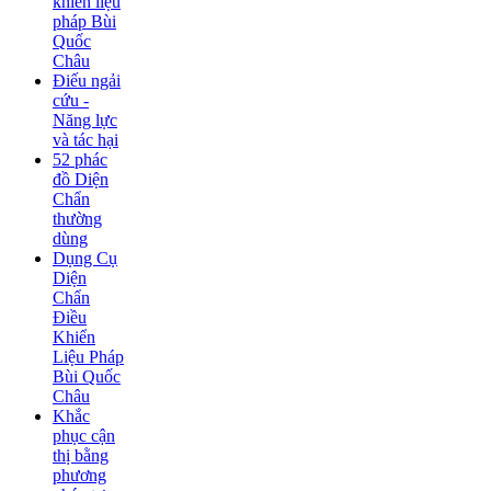
khiển liệu
pháp Bùi
Quốc
Châu
Điếu ngải
cứu -
Năng lực
và tác hại
52 phác
đồ Diện
Chẩn
thường
dùng
Dụng Cụ
Diện
Chẩn
Điều
Khiển
Liệu Pháp
Bùi Quốc
Châu
Khắc
phục cận
thị bằng
phương