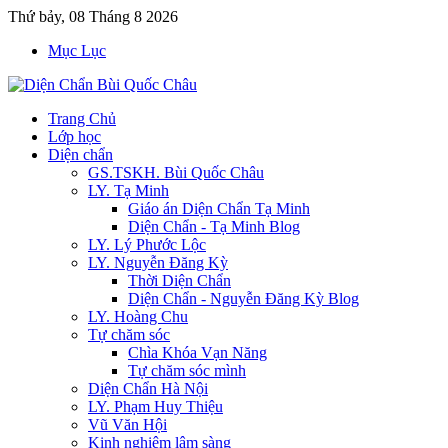
Thứ bảy, 08 Tháng 8 2026
Mục Lục
Trang Chủ
Lớp học
Diện chẩn
GS.TSKH. Bùi Quốc Châu
LY. Tạ Minh
Giáo án Diện Chẩn Tạ Minh
Diện Chẩn - Tạ Minh Blog
LY. Lý Phước Lộc
LY. Nguyễn Đăng Kỳ
Thời Diện Chẩn
Diện Chẩn - Nguyễn Đăng Kỳ Blog
LY. Hoàng Chu
Tự chăm sóc
Chìa Khóa Vạn Năng
Tự chăm sóc mình
Diện Chẩn Hà Nội
LY. Phạm Huy Thiệu
Vũ Văn Hội
Kinh nghiệm lâm sàng