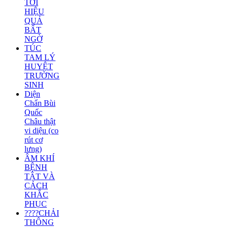
TỚI
HIỆU
QUẢ
BẤT
NGỜ
TÚC
TAM LÝ
HUYỆT
TRƯỜNG
SINH
Diện
Chẩn Bùi
Quốc
Châu thật
vi diệu (co
rút cơ
lưng)
ÂM KHÍ
BỆNH
TẬT VÀ
CÁCH
KHẮC
PHỤC
????CHẢI
THÔNG