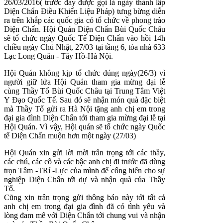
26/03/2016( trước đây được gọi là ngày thành lâp
Diện Chẩn Điều Khiển Liệu Pháp) tưng bừng diễn
ra trên khắp các quốc gia có tổ chức về phong trào
Diện Chẩn. Hội Quán Diện Chẩn Bùi Quốc Châu
sẽ tổ chức ngày Quốc Tế Diện Chẩn vào hồi 14h
chiều ngày Chủ Nhật, 27/03 tại tầng 6, tòa nhà 633
Lạc Long Quân - Tây Hồ-Hà Nội.
Hội Quán không kịp tổ chức đúng ngày(26/3) vì
người giữ lửa Hội Quán tham gia mừng đại lễ
cùng Thầy Tổ Bùi Quốc Châu tại Trung Tâm Việt
Y Đạo Quốc Tế. Sau đó sẽ nhận món quà đặc biệt
mà Thầy Tổ gửi ra Hà Nội tặng anh chị em trong
đại gia đình Diện Chẩn tới tham gia mừng đại lễ tại
Hội Quán. Vì vậy, Hội quán sẽ tổ chức ngày Quốc
tế Diện Chẩn muộn hơn một ngày (27/03)
Hội Quán xin gửi lời mời trân trọng tới các thầy,
các chú, các cô và các bậc anh chị đi trước đã dùng
trọn Tâm -TRí -Lực của mình để cống hiến cho sự
nghiệp Diện Chẩn tới dự và nhận quà của Thầy
Tổ.
Cũng xin trân trọng gửi thông báo này tới tất cả
anh chị em trong đại gia đình đã có tình yêu và
lòng đam mê với Diện Chẩn tới chung vui và nhận