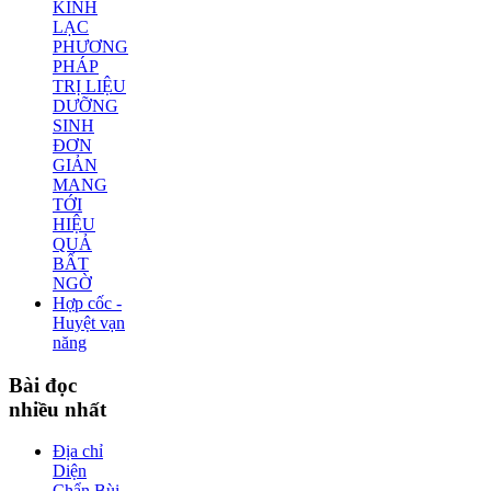
KINH
LẠC
PHƯƠNG
PHÁP
TRỊ LIỆU
DƯỠNG
SINH
ĐƠN
GIẢN
MANG
TỚI
HIỆU
QUẢ
BẤT
NGỜ
Hợp cốc -
Huyệt vạn
năng
Bài
đọc
nhiều nhất
Địa chỉ
Diện
Chẩn Bùi