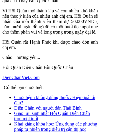
quà của Thầy Bùi Quốc Châu.
Vì Hội Quán mới thành lập và còn nhiều khó khăn
nên theo ý kiến của nhiều anh chị em, Hội Quán sẽ
nhận của mỗi thành viên tham dự 50.000VND (
năm mươi ngàn đồng) để có một buổi tiệc ngọt nhẹ
cho thêm phần vui và long trọng trong ngày đại lễ.
Hội Quán rất Hạnh Phúc khi được chào đón anh
chị em.
Chào Thương yêu...
Hội Quán Diện Chẩn Bùi Quốc Châu
DienChanViet.Com
-Có thể bạn chưa biết-
Chữa bệnh không dùng thuốc: Hiệu quả tới
đâu?
Diện Chẩn với người dân Thái Bình
Giao lưu sinh nhật Hội Quán Diện Chẩn
tròn một tuổi
Khai giảng khóa học: Ứng dụng các phương
pháp tự nhiên trong điều trị cận thị học