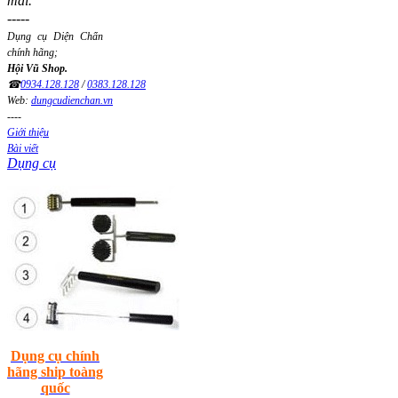
mai.
-----
Dụng cụ Diện Chẩn
chính hãng;
Hội Vũ Shop.
☎
0934.128.128
/
0383.128.128
Web:
dungcudienchan.vn
----
Giới thiệu
Bài viết
Dụng cụ
Dụng cụ chính
hãng ship toàng
quốc