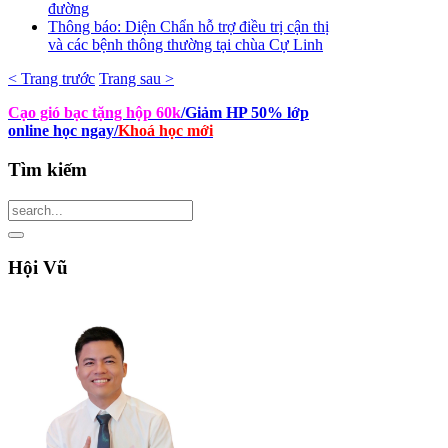
đường
Thông báo: Diện Chẩn hỗ trợ điều trị cận thị
và các bệnh thông thường tại chùa Cự Linh
< Trang trước
Trang sau >
Cạo gió bạc tặng hộp 60k
/Giảm HP 50% lớp
online học ngay
/
Khoá học mới
Tìm
kiếm
Hội
Vũ