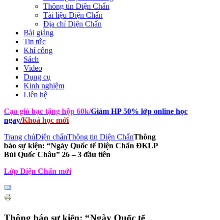
Thông tin Diện Chẩn
Tài liệu Diện Chẩn
Địa chỉ Diện Chẩn
Bài giảng
Tin tức
Khí công
Sách
Video
Dụng cụ
Kinh nghiệm
Liên hệ
Cạo gió bạc tặng hộp 60k
/
Giảm HP 50% lớp online học
ngay
/
Khoá học mới
Trang chủ
Diện chẩn
Thông tin Diện Chẩn
Thông
báo sự kiện: “Ngày Quốc tế Diện Chẩn ĐKLP
Bùi Quốc Châu” 26 – 3 đầu tiên
Lớp Diện Chẩn mới
Thông báo sự kiện: “Ngày Quốc tế