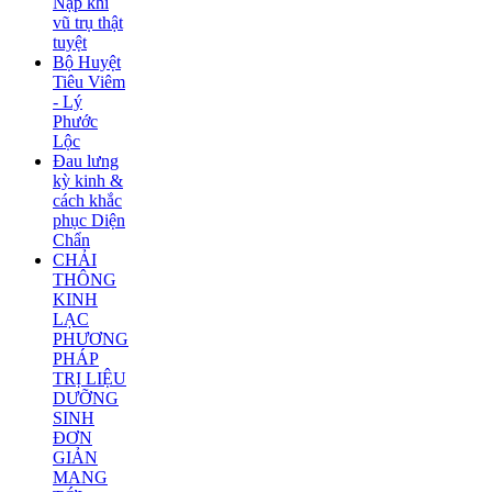
Nạp khí
vũ trụ thật
tuyệt
Bộ Huyệt
Tiêu Viêm
- Lý
Phước
Lộc
Đau lưng
kỳ kinh &
cách khắc
phục Diện
Chẩn
CHẢI
THÔNG
KINH
LẠC
PHƯƠNG
PHÁP
TRỊ LIỆU
DƯỠNG
SINH
ĐƠN
GIẢN
MANG