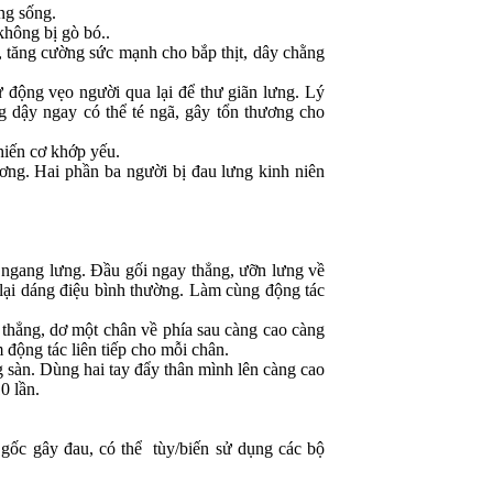
ng sống.
hông bị gò bó..
, tăng cường sức mạnh cho bắp thịt, dây chằng
ử động vẹo người qua lại để thư giãn lưng. Lý
g dậy ngay có thể té ngã, gây tổn thương cho
hiến cơ khớp yếu.
ng. Hai phần ba người bị đau lưng kinh niên
n ngang lưng. Ðầu gối ngay thẳng, ưỡn lưng về
rở lại dáng điệu bình thường. Làm cùng động tác
 thẳng, dơ một chân về phía sau càng cao càng
 động tác liên tiếp cho mỗi chân.
 sàn. Dùng hai tay đẩy thân mình lên càng cao
0 lần.
 gốc gây đau, có thể tùy/biến sử dụng các bộ