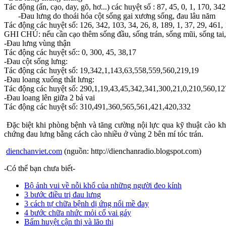
Tác động (ấn, cạo, day, gõ, hơ...) các huyệt số : 87, 45, 0, 1, 170, 34
-Đau lưng do thoái hóa cột sống gai xương sống, đau lâu năm
Tác động các huyệt số: 126, 342, 103, 34, 26, 8, 189, 1, 37, 29, 461,
GHI CHÚ: nếu cần cạo thêm sống đầu, sống trán, sống mũi, sống tai,
-Đau lưng vùng thận
Tác động các huyệt số:: 0, 300, 45, 38,17
-Đau cột sống lưng:
Tác động các huyệt số: 19,
342,1,143
,63,558,559,560,219,19
-Đau loang xuống thắt lưng:
Tác động các huyệt số: 290,
1
,19,43,45,
342
,341,300,21,0,210,560,12
-Đau loang lên giữa 2 bả vai
Tác động các huyệt số:
310
,491,
360,
565,561,421,420,332
Đặc biệt khi phòng bệnh và tăng cường nội lực qua kỹ thuật cào khắ
chứng đau lưng bằng cách cào nhiều ở vùng 2 bên mí tóc trán.
dienchanviet.com
(nguồn: http://dienchanradio.blogspot.com)
-Có thể bạn chưa biết-
Bộ ảnh vui về nỗi khổ của những người đeo kính
3 bước điều trị đau lưng
3 cách tự chữa bệnh dị ứng nổi mề đay
4 bước chữa nhức mỏi cổ vai gáy
Bấm huyệt cận thị và lão thị