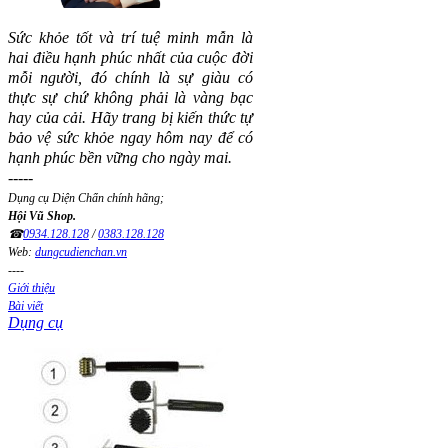
Sức khỏe tốt và trí tuệ minh mẫn là
hai điều hạnh phúc nhất của cuộc đời
mỗi người, đó chính là sự giàu có
thực sự chứ không phải là vàng bạc
hay của cải.
Hãy trang bị kiến thức tự
bảo vệ sức khỏe ngay hôm nay để có
hạnh phúc bền vững cho ngày mai.
-----
Dụng cụ Diện Chẩn chính hãng;
Hội Vũ Shop.
☎
0934.128.128
/
0383.128.128
Web:
dungcudienchan.vn
----
Giới thiệu
Bài viết
Dụng cụ