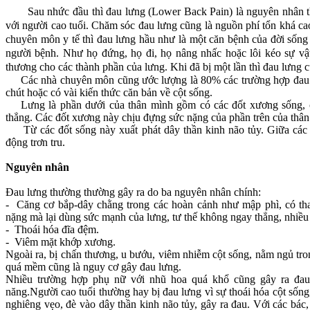
Sau nhức đầu thì đau lưng (Lower Back Pain) là nguyên nhân thứ
với người cao tuổi. Chăm sóc đau lưng cũng là nguồn phí tổn khá cao
chuyên môn y tế thì đau lưng hầu như là một căn bệnh của đời sống 
người bệnh. Như họ đứng, họ đi, họ nâng nhấc hoặc lôi kéo sự vậ
thương cho các thành phần của lưng. Khi đã bị một lần thì đau lưng c
Các nhà chuyên môn cũng ước lượng là 80% các trường hợp đau l
chút hoặc có vài kiến thức căn bản về cột sống.
Lưng là phần dưới của thân mình gồm có các đốt xương sống, cá
thẳng. Các đốt xương này chịu đựng sức nặng của phần trên của thân
Từ các đốt sống này xuất phát dây thần kinh não tủy. Giữa các đố
động trơn tru.
Nguyên nhân
Đau lưng thường thường gây ra do ba nguyên nhân chính:
- Căng cơ bắp-dây chằng trong các hoàn cảnh như mập phì, có thai
nặng mà lại dùng sức mạnh của lưng, tư thế không ngay thẳng, nhi
- Thoái hóa đĩa đệm.
- Viêm mặt khớp xương.
Ngoài ra, bị chấn thương, u bướu, viêm nhiễm cột sống, nằm ngủ tr
quá mềm cũng là nguy cơ gây đau lưng.
Nhiều trường hợp phụ nữ với nhũ hoa quá khổ cũng gây ra đau
năng.Người cao tuổi thường hay bị đau lưng vì sự thoái hóa cột sống,
nghiêng vẹo, đè vào dây thần kinh não tủy, gây ra đau. Với các bá