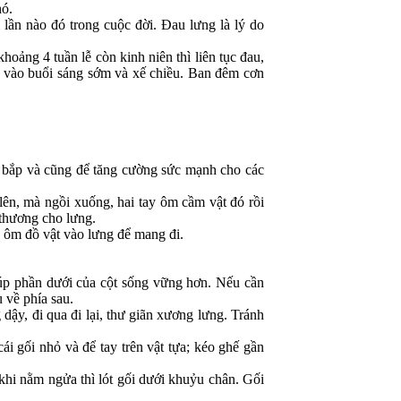
hó.
ần nào đó trong cuộc đời. Đau lưng là lý do
hoảng 4 tuần lễ còn kinh niên thì liên tục đau,
 vào buổi sáng sớm và xế chiều. Ban đêm cơn
ơ bắp và cũng để tăng cường sức mạnh cho các
ên, mà ngồi xuống, hai tay ôm cầm vật đó rồi
 thương cho lưng.
g ôm đồ vật vào lưng để mang đi.
úp phần dưới của cột sống vững hơn. Nếu cần
 về phía sau.
dậy, đi qua đi lại, thư giãn xương lưng. Tránh
i gối nhỏ và để tay trên vật tựa; kéo ghế gần
hi nằm ngửa thì lót gối dưới khuỷu chân. Gối