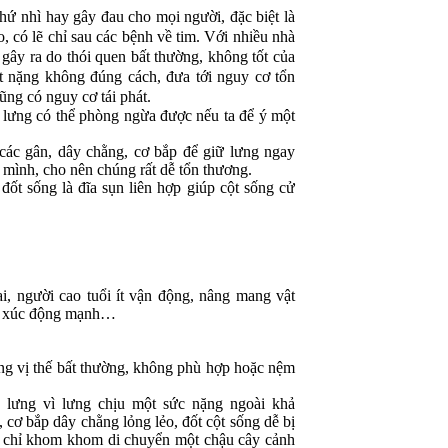
 nhì hay gây đau cho mọi người, đặc biệt là
, có lẽ chỉ sau các bệnh về tim.
Với nhiều nhà
gây ra do thói quen bất thường, không tốt của
t nặng không đúng cách, đưa tới nguy cơ tổn
ũng có nguy cơ tái phát.
ưng có thể phòng ngừa được nếu ta để ý một
c gân, dây chằng, cơ bắp để giữ lưng ngay
 mình, cho nên chúng rất dễ tổn thương.
t sống là đĩa sụn liên hợp giúp cột sống cử
, người cao tuổi ít vận động, nâng mang vật
ều xúc động mạnh…
ong vị thế bất thường, không phù hợp hoặc nệm
 lưng vì lưng chịu một sức nặng ngoài khả
 cơ bắp dây chằng lỏng lẻo, đốt cột sống dễ bị
c, chỉ khom khom di chuyển một chậu cây cảnh