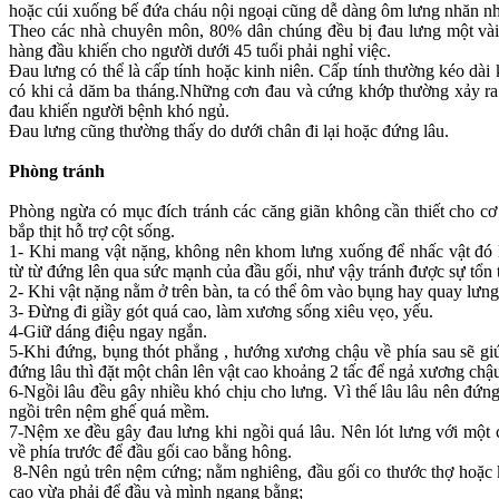
hoặc cúi xuống bế đứa cháu nội ngoại cũng dễ dàng ôm lưng nhăn n
Theo các nhà chuyên môn, 80% dân chúng đều bị đau lưng một vài l
hàng đầu khiến cho người dưới 45 tuổi phải nghỉ việc.
Đau lưng có thể là cấp tính hoặc kinh niên. Cấp tính thường kéo dài k
có khi cả dăm ba tháng.Những cơn đau và cứng khớp thường xảy ra
đau khiến người bệnh khó ngủ.
Đau lưng cũng thường thấy do dưới chân đi lại hoặc đứng lâu.
Phòng tránh
Phòng ngừa có mục đích tránh các căng giãn không cần thiết cho c
bắp thịt hỗ trợ cột sống.
1- Khi mang vật nặng, không nên khom lưng xuống để nhấc vật đó l
từ từ đứng lên qua sức mạnh của đầu gối, như vậy tránh được sự tổn
2- Khi vật nặng nằm ở trên bàn, ta có thể ôm vào bụng hay quay lưn
3- Đừng đi giầy gót quá cao, làm xương sống xiêu vẹo, yếu.
4-Giữ dáng điệu ngay ngắn.
5-Khi đứng, bụng thót phẳng , hướng xương chậu về phía sau sẽ gi
đứng lâu thì đặt một chân lên vật cao khoảng 2 tấc để ngả xương chậu
6-Ngồi lâu đều gây nhiều khó chịu cho lưng. Vì thế lâu lâu nên đứng 
ngồi trên nệm ghế quá mềm.
7-Nệm xe đều gây đau lưng khi ngồi quá lâu. Nên lót lưng với một cá
về phía trước để đầu gối cao bằng hông.
8-Nên ngủ trên nệm cứng; nằm nghiêng, đầu gối co thước thợ hoặc k
cao vừa phải để đầu và mình ngang bằng;