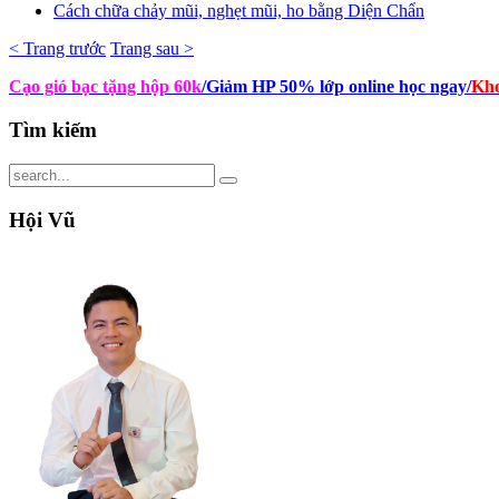
Cách chữa chảy mũi, nghẹt mũi, ho bằng Diện Chẩn
< Trang trước
Trang sau >
Cạo gió bạc tặng hộp 60k
/Giảm HP 50% lớp online học ngay
/
Kho
Tìm
kiếm
Hội
Vũ