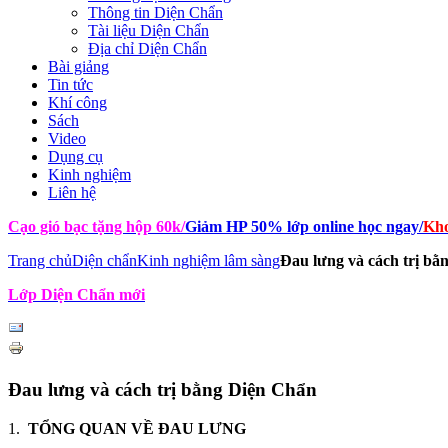
Thông tin Diện Chẩn
Tài liệu Diện Chẩn
Địa chỉ Diện Chẩn
Bài giảng
Tin tức
Khí công
Sách
Video
Dụng cụ
Kinh nghiệm
Liên hệ
Cạo gió bạc tặng hộp 60k
/
Giảm HP 50% lớp online học ngay
/
Kho
Trang chủ
Diện chẩn
Kinh nghiệm lâm sàng
Đau lưng và cách trị bằ
Lớp Diện Chẩn mới
Đau lưng và cách trị bằng Diện Chẩn
1.
TỔNG QUAN VỀ ĐAU LƯNG