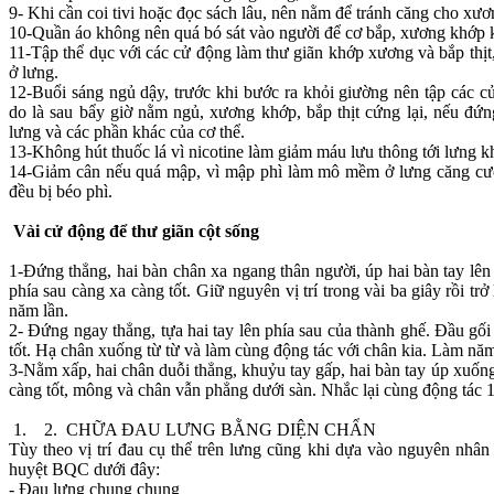
9- Khi cần coi tivi hoặc đọc sách lâu, nên nằm để tránh căng cho xươ
10-Quần áo không nên quá bó sát vào người để cơ bắp, xương khớp k
11-Tập thể dục với các cử động làm thư giãn khớp xương và bắp thịt
ở lưng.
12-Buổi sáng ngủ dậy, trước khi bước ra khỏi giường nên tập các c
do là sau bẩy giờ nằm ngủ, xương khớp, bắp thịt cứng lại, nếu đứn
lưng và các phần khác của cơ thể.
13-Không hút thuốc lá vì nicotine làm giảm máu lưu thông tới lưng k
14-Giảm cân nếu quá mập, vì mập phì làm mô mềm ở lưng căng cươ
đều bị béo phì.
Vài cử động để thư giãn cột sống
1-Ðứng thẳng, hai bàn chân xa ngang thân người, úp hai bàn tay lê
phía sau càng xa càng tốt. Giữ nguyên vị trí trong vài ba giây rồi t
năm lần.
2- Ðứng ngay thẳng, tựa hai tay lên phía sau của thành ghế. Ðầu gối
tốt. Hạ chân xuống từ từ và làm cùng động tác với chân kia. Làm năm
3-Nằm xấp, hai chân duỗi thẳng, khuỷu tay gấp, hai bàn tay úp xuống
càng tốt, mông và chân vẫn phẳng dưới sàn. Nhắc lại cùng động tác 1
1. 2. CHỮA ĐAU LƯNG BẰNG DIỆN CHẨN
Tùy theo vị trí đau cụ thể trên lưng cũng khi dựa vào nguyên nhân
huyệt BQC dưới đây:
- Đau lưng chung chung