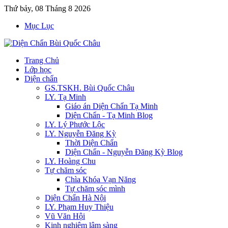
Thứ bảy, 08 Tháng 8 2026
Mục Lục
Trang Chủ
Lớp học
Diện chẩn
GS.TSKH. Bùi Quốc Châu
LY. Tạ Minh
Giáo án Diện Chẩn Tạ Minh
Diện Chẩn - Tạ Minh Blog
LY. Lý Phước Lộc
LY. Nguyễn Đăng Kỳ
Thời Diện Chẩn
Diện Chẩn - Nguyễn Đăng Kỳ Blog
LY. Hoàng Chu
Tự chăm sóc
Chìa Khóa Vạn Năng
Tự chăm sóc mình
Diện Chẩn Hà Nội
LY. Phạm Huy Thiệu
Vũ Văn Hội
Kinh nghiệm lâm sàng