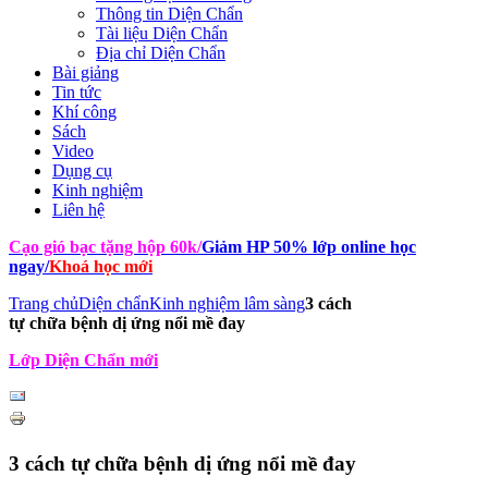
Thông tin Diện Chẩn
Tài liệu Diện Chẩn
Địa chỉ Diện Chẩn
Bài giảng
Tin tức
Khí công
Sách
Video
Dụng cụ
Kinh nghiệm
Liên hệ
Cạo gió bạc tặng hộp 60k
/
Giảm HP 50% lớp online học
ngay
/
Khoá học mới
Trang chủ
Diện chẩn
Kinh nghiệm lâm sàng
3 cách
tự chữa bệnh dị ứng nổi mề đay
Lớp Diện Chẩn mới
3 cách tự chữa bệnh dị ứng nổi mề đay