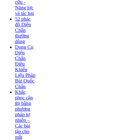
cứu -
Năng lực
và tác hại
52 phác
đồ Diện
Chẩn
thường
dùng
Dụng Cụ
Diện
Chẩn
Điều
Khiển
Liệu Pháp
Bùi Quốc
Châu
Khắc
phục cận
thị bằng
phương
pháp tự
nhiên –
Các bài
tập cho
mắt