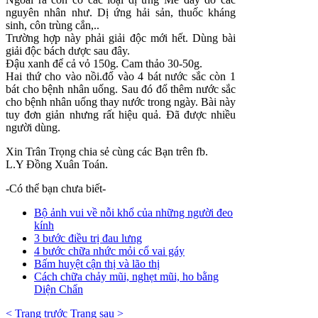
nguyên nhân như. Dị ứng hải sản, thuốc kháng
sinh, côn trùng cắn,..
Trường hợp này phải giải độc mới hết. Dùng bài
giải độc bách dược sau đây.
Đậu xanh để cả vỏ 150g. Cam thảo 30-50g.
Hai thứ cho vào nồi.đổ vào 4 bát nước sắc còn 1
bát cho bệnh nhân uống. Sau đó đổ thêm nước sắc
cho bệnh nhân uống thay nước trong ngày. Bài này
tuy đơn giản nhưng rất hiệu quả. Đã được nhiều
người dùng.
Xin Trân Trọng chia sẻ cùng các Bạn trên fb.
L.Y Đồng Xuân Toán.
-Có thể bạn chưa biết-
Bộ ảnh vui về nỗi khổ của những người đeo
kính
3 bước điều trị đau lưng
4 bước chữa nhức mỏi cổ vai gáy
Bấm huyệt cận thị và lão thị
Cách chữa chảy mũi, nghẹt mũi, ho bằng
Diện Chẩn
< Trang trước
Trang sau >