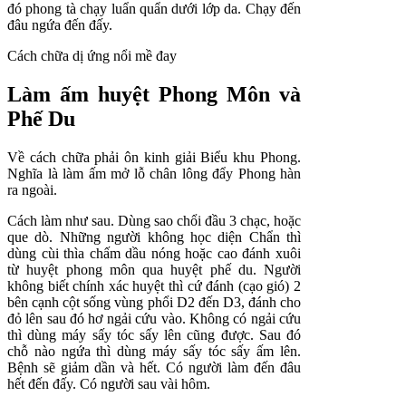
đó phong tà chạy luẩn quẩn dưới lớp da. Chạy đến
đâu ngứa đến đấy.
Cách chữa dị ứng nổi mề đay
Làm ấm huyệt Phong Môn và
Phế Du
Về cách chữa phải ôn kinh giải Biểu khu Phong.
Nghĩa là làm ấm mở lỗ chân lông đẩy Phong hàn
ra ngoài.
Cách làm như sau. Dùng sao chổi đầu 3 chạc, hoặc
que dò. Những người không học diện Chẩn thì
dùng cùi thìa chấm dầu nóng hoặc cao đánh xuôi
từ huyệt phong môn qua huyệt phế du. Người
không biết chính xác huyệt thì cứ đánh (cạo gió) 2
bên cạnh cột sống vùng phổi D2 đến D3, đánh cho
đỏ lên sau đó hơ ngải cứu vào. Không có ngải cứu
thì dùng máy sấy tóc sấy lên cũng được. Sau đó
chỗ nào ngứa thì dùng máy sấy tóc sấy ấm lên.
Bệnh sẽ giảm dần và hết. Có người làm đến đâu
hết đến đấy. Có người sau vài hôm.