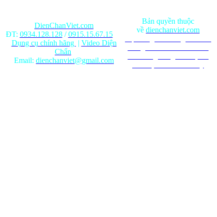
Bản quyền thuộc
DienChanViet.com
về
dienchanviet.com
ĐT:
0934.128.128
/
0915.15.67.15
Nội dung trên trang web chỉ
Dụng cụ chính hãng
|
Video Diện
mang tính chất tham khảo.
Chẩn
Ghi rõ nguồn gốc khi phát
Email:
dienchanviet@gmail.com
hành lại từ Website này