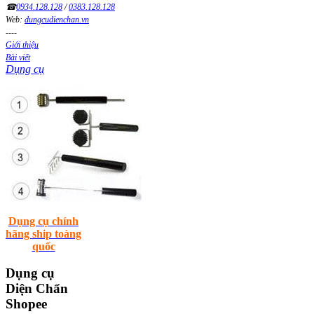
☎
0934.128.128
/
0383.128.128
Web:
dungcudienchan.vn
----
Giới thiệu
Bài viết
Dụng cụ
Dụng cụ chính
hãng ship toàng
quốc
Dụng
cụ
Diện Chẩn
Shopee