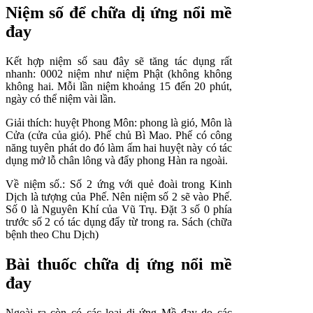
Niệm số để chữa dị ứng nổi mề
đay
Kết hợp niệm số sau đây sẽ tăng tác dụng rất
nhanh: 0002 niệm như niệm Phật (không không
không hai. Mỗi lần niệm khoảng 15 đến 20 phút,
ngày có thể niệm vài lần.
Giải thích: huyệt Phong Môn: phong là gió, Môn là
Cửa (cửa của gió). Phế chủ Bì Mao. Phế có công
năng tuyên phát do đó làm ấm hai huyệt này có tác
dụng mở lỗ chân lông và đẩy phong Hàn ra ngoài.
Về niệm số.: Số 2 ứng với quẻ đoài trong Kinh
Dịch là tượng của Phế. Nên niệm số 2 sẽ vào Phế.
Số 0 là Nguyên Khí của Vũ Trụ. Đặt 3 số 0 phía
trước số 2 có tác dụng đẩy từ trong ra. Sách (chữa
bệnh theo Chu Dịch)
Bài thuốc chữa dị ứng nổi mề
đay
Ngoài ra còn có các loại dị ứng Mề đay do các