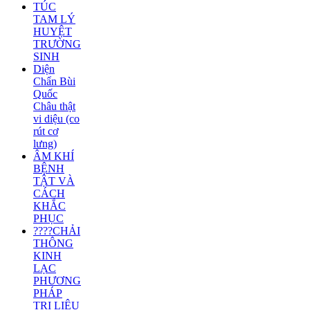
TÚC
TAM LÝ
HUYỆT
TRƯỜNG
SINH
Diện
Chẩn Bùi
Quốc
Châu thật
vi diệu (co
rút cơ
lưng)
ÂM KHÍ
BỆNH
TẬT VÀ
CÁCH
KHẮC
PHỤC
????CHẢI
THÔNG
KINH
LẠC
PHƯƠNG
PHÁP
TRỊ LIỆU