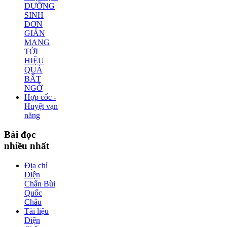
DƯỠNG
SINH
ĐƠN
GIẢN
MANG
TỚI
HIỆU
QUẢ
BẤT
NGỜ
Hợp cốc -
Huyệt vạn
năng
Bài
đọc
nhiều nhất
Địa chỉ
Diện
Chẩn Bùi
Quốc
Châu
Tài liệu
Diện