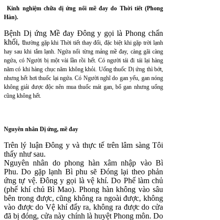
Kinh nghiệm chữa dị ứng nổi mề đay do Thời tiết (Phong
Hàn).
Bệnh Dị ứng Mề đay Đông y gọi là Phong chẩn
khối, t
hường gặp khi Thời tiết thay đổi, đặc biệt khi gặp trời lạnh
hay sau khi tắm lạnh. Ngứa nổi từng mảng mề đay, càng gãi càng
ngứa, có Người bị một vài lần rồi hết. Có người tái đi tái lại hàng
năm có khi hàng chục năm không khỏi. Uống thuốc Dị ứng thì bớt,
nhưng hết hơi thuốc lại ngứa. Có Người nghĩ do gan yếu, gan nóng
không giải được độc nên mua thuốc mát gan, bổ gan nhưng uống
cũng không hết.
Nguyên nhân Dị ứng, mề đay
Trên lý luận Đông y và thực tế trên lâm sàng Tôi
thấy như sau.
Nguyên nhân do phong hàn xâm nhập vào Bì
Phu. Do gặp lạnh Bì phu sẽ Đóng lại theo phản
ứng tự vệ. Đông y gọi là vệ khí. Do Phế làm chủ
(phế khí chủ Bì Mao). Phong hàn không vào sâu
bên trong được, cũng không ra ngoài được, không
vào được do Vệ khí đẩy ra, không ra được do cửa
đã bị đóng, cửa này chính là huyệt Phong môn. Do