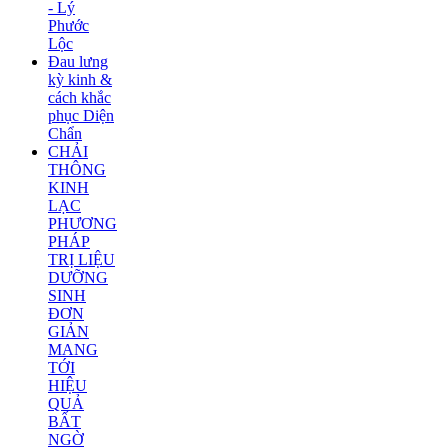
- Lý
Phước
Lộc
Đau lưng
kỳ kinh &
cách khắc
phục Diện
Chẩn
CHẢI
THÔNG
KINH
LẠC
PHƯƠNG
PHÁP
TRỊ LIỆU
DƯỠNG
SINH
ĐƠN
GIẢN
MANG
TỚI
HIỆU
QUẢ
BẤT
NGỜ