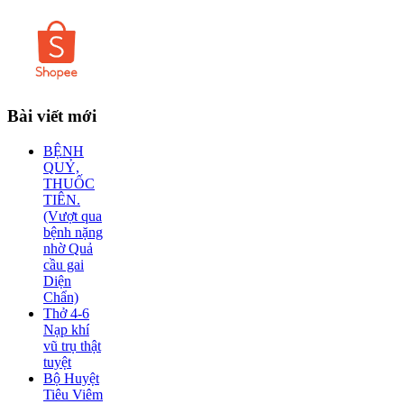
Bài
viết mới
BỆNH
QUỶ,
THUỐC
TIÊN.
(Vượt qua
bệnh nặng
nhờ Quả
cầu gai
Diện
Chẩn)
Thở 4-6
Nạp khí
vũ trụ thật
tuyệt
Bộ Huyệt
Tiêu Viêm