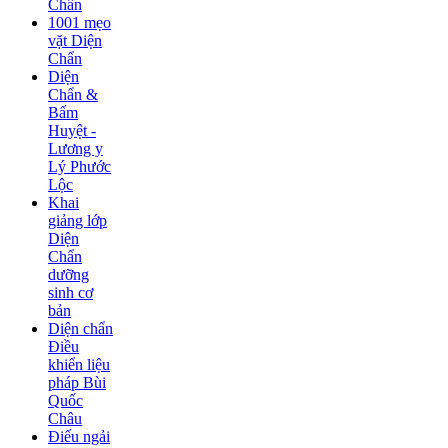
Chẩn
1001 mẹo
vặt Diện
Chẩn
Diện
Chẩn &
Bấm
Huyệt -
Lương y
Lý Phước
Lộc
Khai
giảng lớp
Diện
Chẩn
dưỡng
sinh cơ
bản
Diện chẩn
Điều
khiển liệu
pháp Bùi
Quốc
Châu
Điếu ngải