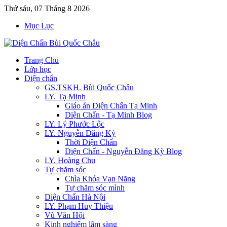
Thứ sáu, 07 Tháng 8 2026
Mục Lục
Trang Chủ
Lớp học
Diện chẩn
GS.TSKH. Bùi Quốc Châu
LY. Tạ Minh
Giáo án Diện Chẩn Tạ Minh
Diện Chẩn - Tạ Minh Blog
LY. Lý Phước Lộc
LY. Nguyễn Đăng Kỳ
Thời Diện Chẩn
Diện Chẩn - Nguyễn Đăng Kỳ Blog
LY. Hoàng Chu
Tự chăm sóc
Chìa Khóa Vạn Năng
Tự chăm sóc mình
Diện Chẩn Hà Nội
LY. Phạm Huy Thiệu
Vũ Văn Hội
Kinh nghiệm lâm sàng