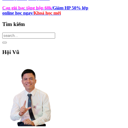
Cạo gió bạc tặng hộp 60k
/Giảm HP 50% lớp
online học ngay
/
Khoá học mới
Tìm
kiếm
Hội
Vũ