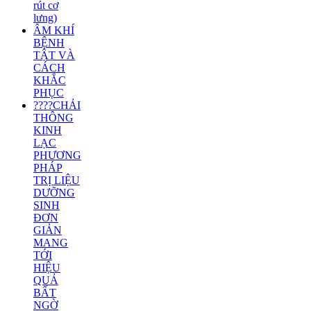
rút cơ
lưng)
ÂM KHÍ
BỆNH
TẬT VÀ
CÁCH
KHẮC
PHỤC
????CHẢI
THÔNG
KINH
LẠC
PHƯƠNG
PHÁP
TRỊ LIỆU
DƯỠNG
SINH
ĐƠN
GIẢN
MANG
TỚI
HIỆU
QUẢ
BẤT
NGỜ