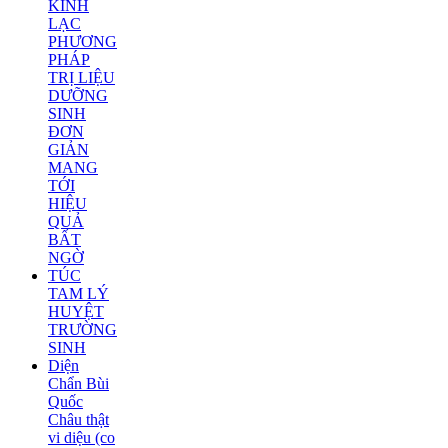
KINH
LẠC
PHƯƠNG
PHÁP
TRỊ LIỆU
DƯỠNG
SINH
ĐƠN
GIẢN
MANG
TỚI
HIỆU
QUẢ
BẤT
NGỜ
TÚC
TAM LÝ
HUYỆT
TRƯỜNG
SINH
Diện
Chẩn Bùi
Quốc
Châu thật
vi diệu (co