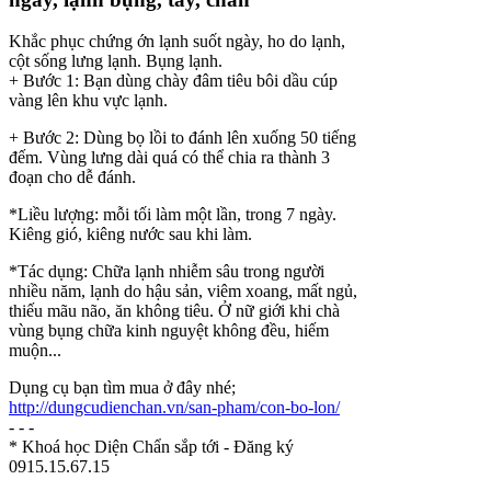
Khắc phục chứng ớn lạnh suốt ngày, ho do lạnh,
cột sống lưng lạnh. Bụng lạnh.
+ Bước 1: Bạn dùng chày đâm tiêu bôi dầu cúp
vàng lên khu vực lạnh.
+ Bước 2: Dùng bọ lồi to đánh lên xuống 50 tiếng
đếm. Vùng lưng dài quá có thể chia ra thành 3
đoạn cho dễ đánh.
*Liều lượng: mỗi tối làm một lần, trong 7 ngày.
Kiêng gió, kiêng nước sau khi làm.
*Tác dụng: Chữa lạnh nhiễm sâu trong người
nhiều năm, lạnh do hậu sản, viêm xoang, mất ngủ,
thiếu mãu não, ăn không tiêu. Ở nữ giới khi chà
vùng bụng chữa kinh nguyệt không đều, hiếm
muộn...
Dụng cụ bạn tìm mua ở đây nhé;
http://dungcudienchan.vn/san-pham/con-bo-lon/
- - -
* Khoá học Diện Chẩn sắp tới - Đăng ký
0915.15.67.15