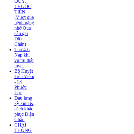
QUỶ,
THUỐC
TIÊN.
(Vượt qua
bệnh nặng
nhờ Quả
cầu gai
Diện
Chẩn)
Thở 4-6
Nạp khí
vũ trụ thật
tuyệt
Bộ Huyệt
Tiêu Viêm
- Lý
Phước
Lộc
Đau lưng
kỳ kinh &
cách khắc
phục Diện
Chẩn
CHẢI
THÔNG