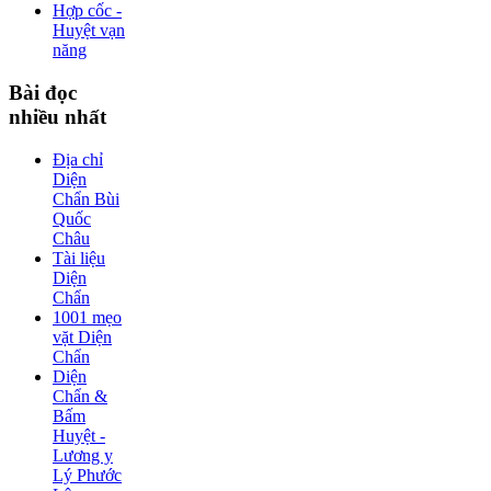
Hợp cốc -
Huyệt vạn
năng
Bài
đọc
nhiều nhất
Địa chỉ
Diện
Chẩn Bùi
Quốc
Châu
Tài liệu
Diện
Chẩn
1001 mẹo
vặt Diện
Chẩn
Diện
Chẩn &
Bấm
Huyệt -
Lương y
Lý Phước