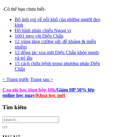
-Có thể bạn chưa biết-
Bộ ảnh vui về nỗi khổ của những người đeo
kính
Đồ hình phản chiếu Ngoại vi
1001 mẹo vặt Diện Chẩn
12 vùng tăng cường sức đề kháng & miễn
nhiễm
12 động tác xoa mặt Diện Chẩn khỏe mạnh
và trẻ lâu
15 cách chữa bệnh trong phương pháp Diện
Chẩn
< Trang trước
Trang sau >
Cạo gió bạc tặng hộp 60k
/Giảm HP 50% lớp
online học ngay
/
Khoá học mới
Tìm
kiếm