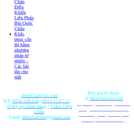
Chẩn
Điều
Khiển
Liệu Pháp
Bùi Quốc
Châu
Khắc
phục cận
thị bằng
phương
pháp tự
nhiên –
Các bài
tập cho
mắt
Bản quyền thuộc
DienChanViet.com
về
dienchanviet.com
ĐT:
0934.128.128
/
0915.15.67.15
Nội dung trên trang web chỉ
Dụng cụ chính hãng
|
Video Diện
mang tính chất tham khảo.
Chẩn
Ghi rõ nguồn gốc khi phát
Email:
dienchanviet@gmail.com
hành lại từ Website này