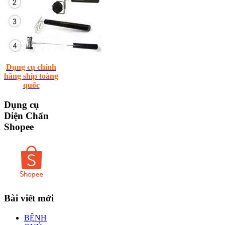
Dụng cụ chính
hãng ship toàng
quốc
Dụng
cụ
Diện Chẩn
Shopee
Bài
viết mới
BỆNH