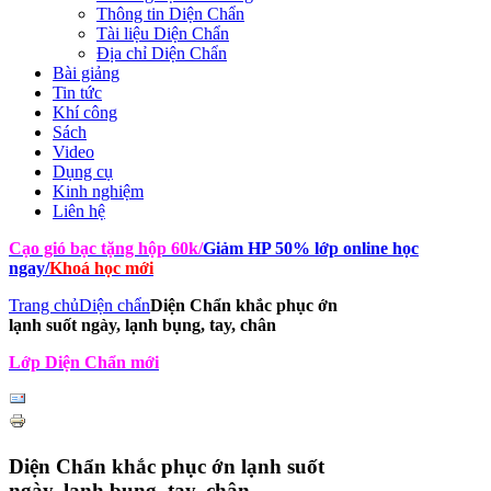
Thông tin Diện Chẩn
Tài liệu Diện Chẩn
Địa chỉ Diện Chẩn
Bài giảng
Tin tức
Khí công
Sách
Video
Dụng cụ
Kinh nghiệm
Liên hệ
Cạo gió bạc tặng hộp 60k
/
Giảm HP 50% lớp online học
ngay
/
Khoá học mới
Trang chủ
Diện chẩn
Diện Chẩn khắc phục ớn
lạnh suốt ngày, lạnh bụng, tay, chân
Lớp Diện Chẩn mới
Diện Chẩn khắc phục ớn lạnh suốt
ngày, lạnh bụng, tay, chân