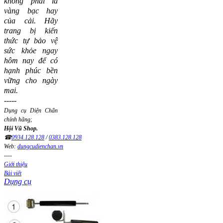
không phải là
vàng bạc hay
của cải.
Hãy
trang bị kiến
thức tự bảo vệ
sức khỏe ngay
hôm nay để có
hạnh phúc bền
vững cho ngày
mai.
-----
Dụng cụ Diện Chẩn
chính hãng;
Hội Vũ Shop.
☎
0934.128.128
/
0383.128.128
Web:
dungcudienchan.vn
----
Giới thiệu
Bài viết
Dụng cụ