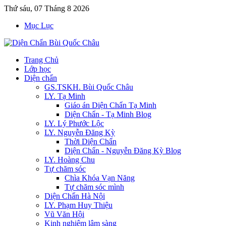
Thứ sáu, 07 Tháng 8 2026
Mục Lục
Trang Chủ
Lớp học
Diện chẩn
GS.TSKH. Bùi Quốc Châu
LY. Tạ Minh
Giáo án Diện Chẩn Tạ Minh
Diện Chẩn - Tạ Minh Blog
LY. Lý Phước Lộc
LY. Nguyễn Đăng Kỳ
Thời Diện Chẩn
Diện Chẩn - Nguyễn Đăng Kỳ Blog
LY. Hoàng Chu
Tự chăm sóc
Chìa Khóa Vạn Năng
Tự chăm sóc mình
Diện Chẩn Hà Nội
LY. Phạm Huy Thiệu
Vũ Văn Hội
Kinh nghiệm lâm sàng