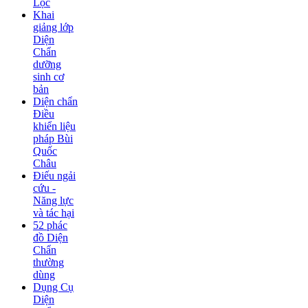
Lộc
Khai
giảng lớp
Diện
Chẩn
dưỡng
sinh cơ
bản
Diện chẩn
Điều
khiển liệu
pháp Bùi
Quốc
Châu
Điếu ngải
cứu -
Năng lực
và tác hại
52 phác
đồ Diện
Chẩn
thường
dùng
Dụng Cụ
Diện