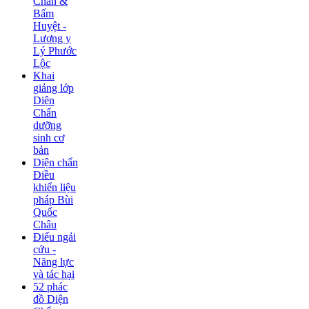
Chẩn &
Bấm
Huyệt -
Lương y
Lý Phước
Lộc
Khai
giảng lớp
Diện
Chẩn
dưỡng
sinh cơ
bản
Diện chẩn
Điều
khiển liệu
pháp Bùi
Quốc
Châu
Điếu ngải
cứu -
Năng lực
và tác hại
52 phác
đồ Diện