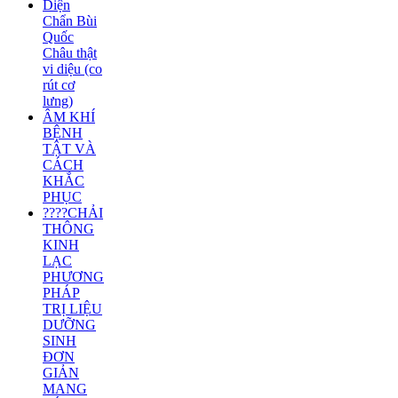
Diện
Chẩn Bùi
Quốc
Châu thật
vi diệu (co
rút cơ
lưng)
ÂM KHÍ
BỆNH
TẬT VÀ
CÁCH
KHẮC
PHỤC
????CHẢI
THÔNG
KINH
LẠC
PHƯƠNG
PHÁP
TRỊ LIỆU
DƯỠNG
SINH
ĐƠN
GIẢN
MANG