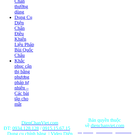
Chẩn
thường
dùng
Dụng Cụ
Diện
Chẩn
Điều
Khiển
Liệu Pháp
Bùi Quốc
Châu
Khắc
phục cận
thị bằng
phương
pháp tự
nhiên –
Các bài
tập cho
mắt
Bản quyền thuộc
DienChanViet.com
về
dienchanviet.com
ĐT:
0934.128.128
/
0915.15.67.15
Nội dung trên trang web chỉ
Dụng cụ chính hãng
|
Video Diện