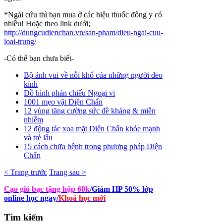
*Ngải cứu thì bạn mua ở các hiệu thuốc đông y có
nhiều! Hoặc theo link dưới;
http://dungcudienchan.vn/san-pham/dieu-ngai-cuu-
loai-trung/
-Có thể bạn chưa biết-
Bộ ảnh vui về nỗi khổ của những người đeo
kính
Đồ hình phản chiếu Ngoại vi
1001 mẹo vặt Diện Chẩn
12 vùng tăng cường sức đề kháng & miễn
nhiễm
12 động tác xoa mặt Diện Chẩn khỏe mạnh
và trẻ lâu
15 cách chữa bệnh trong phương pháp Diện
Chẩn
< Trang trước
Trang sau >
Cạo gió bạc tặng hộp 60k
/Giảm HP 50% lớp
online học ngay
/
Khoá học mới
Tìm
kiếm