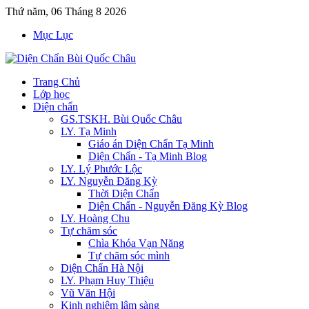
Thứ năm, 06 Tháng 8 2026
Mục Lục
Trang Chủ
Lớp học
Diện chẩn
GS.TSKH. Bùi Quốc Châu
LY. Tạ Minh
Giáo án Diện Chẩn Tạ Minh
Diện Chẩn - Tạ Minh Blog
LY. Lý Phước Lộc
LY. Nguyễn Đăng Kỳ
Thời Diện Chẩn
Diện Chẩn - Nguyễn Đăng Kỳ Blog
LY. Hoàng Chu
Tự chăm sóc
Chìa Khóa Vạn Năng
Tự chăm sóc mình
Diện Chẩn Hà Nội
LY. Phạm Huy Thiệu
Vũ Văn Hội
Kinh nghiệm lâm sàng