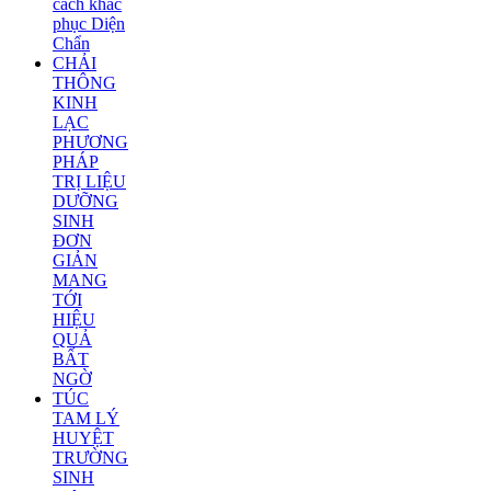
cách khắc
phục Diện
Chẩn
CHẢI
THÔNG
KINH
LẠC
PHƯƠNG
PHÁP
TRỊ LIỆU
DƯỠNG
SINH
ĐƠN
GIẢN
MANG
TỚI
HIỆU
QUẢ
BẤT
NGỜ
TÚC
TAM LÝ
HUYỆT
TRƯỜNG
SINH