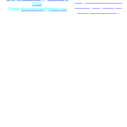
mang tính chất tham khảo.
Chẩn
Ghi rõ nguồn gốc khi phát
Email:
dienchanviet@gmail.com
hành lại từ Website này