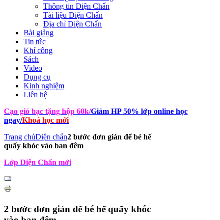
Thông tin Diện Chẩn
Tài liệu Diện Chẩn
Địa chỉ Diện Chẩn
Bài giảng
Tin tức
Khí công
Sách
Video
Dụng cụ
Kinh nghiệm
Liên hệ
Cạo gió bạc tặng hộp 60k
/
Giảm HP 50% lớp online học
ngay
/
Khoá học mới
Trang chủ
Diện chẩn
2 bước đơn giản để bé hế
quấy khóc vào ban đêm
Lớp Diện Chẩn mới
2 bước đơn giản để bé hế quấy khóc
vào ban đêm