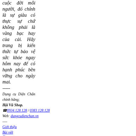
cuộc đời mỗi
người, đó chính
là sự giàu có
thực sự chứ
không phải là
vàng bạc hay
của cải.
Hãy
trang bị kiến
thức tự bảo vệ
sức khỏe ngay
hôm nay để có
hạnh phúc bền
vững cho ngày
mai.
-----
Dụng cụ Diện Chẩn
chính hãng;
Hội Vũ Shop.
☎
0934.128.128
/
0383.128.128
Web:
dungcudienchan.vn
----
Giới thiệu
Bài viết