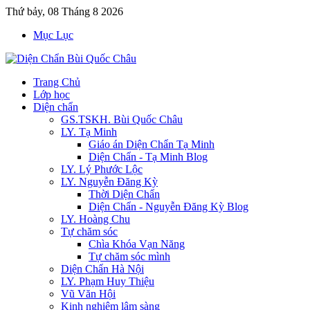
Thứ bảy, 08 Tháng 8 2026
Mục Lục
Trang Chủ
Lớp học
Diện chẩn
GS.TSKH. Bùi Quốc Châu
LY. Tạ Minh
Giáo án Diện Chẩn Tạ Minh
Diện Chẩn - Tạ Minh Blog
LY. Lý Phước Lộc
LY. Nguyễn Đăng Kỳ
Thời Diện Chẩn
Diện Chẩn - Nguyễn Đăng Kỳ Blog
LY. Hoàng Chu
Tự chăm sóc
Chìa Khóa Vạn Năng
Tự chăm sóc mình
Diện Chẩn Hà Nội
LY. Phạm Huy Thiệu
Vũ Văn Hội
Kinh nghiệm lâm sàng