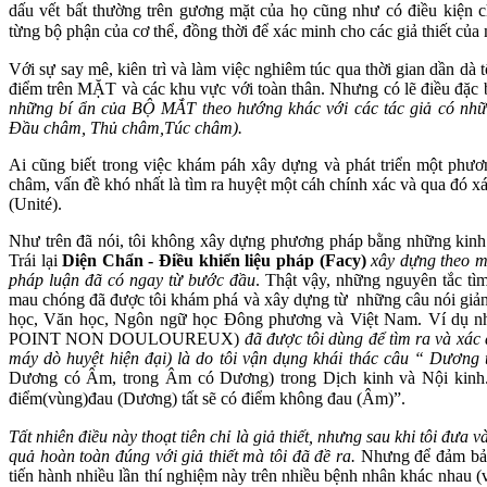
dấu vết bất thường trên gương mặt của họ cũng như có điều kiện
từng bộ phận của cơ thể, đồng thời để xác minh cho các giả thiết của
Với sự say mê, kiên trì và làm việc nghiêm túc qua thời gian dần dà
điểm trên MẶT và các khu vực với toàn thân. Nhưng có lẽ điều đặc b
những bí ẩn của BỘ MẮT theo hướng khác với các tác giả có nhữn
Đầu châm, Thủ châm,Túc châm).
Ai cũng biết trong việc khám páh xây dựng và phát triển một ph
châm, vấn đề khó nhất là tìm ra huyệt một cáh chính xác và qua đó x
(Unité).
Như trên đã nói, tôi không xây dựng phương pháp bằng những kinh 
Trái lại
Diện Chẩn - Điều khiển liệu pháp (Facy)
xây dựng theo m
pháp luận đã có ngay từ bước đầu
. Thật vậy, những nguyên tắc tì
mau chóng đã được tôi khám phá và xây dựng từ những câu nói giản 
học, Văn học, Ngôn ngữ học Đông phương và Việt Nam. Ví dụ n
POINT NON DOULOUREUX)
đã được tôi dùng để tìm ra và xác
máy dò huyệt hiện đại) là do tôi vận dụng khái thác câu “ Dươ
Dương có Âm, trong Âm có Dương) trong Dịch kinh và Nội kinh. 
điểm(vùng)đau (Dương) tất sẽ có điểm không đau (Âm)”.
Tất nhiên điều này thoạt tiên chỉ là giả thiết, nhưng sau khi tôi đưa 
quả hoàn toàn đúng với giả thiết mà tôi đã đề ra.
Nhưng để đảm bảo t
tiến hành nhiều lần thí nghiệm này trên nhiều bệnh nhân khác nhau (v