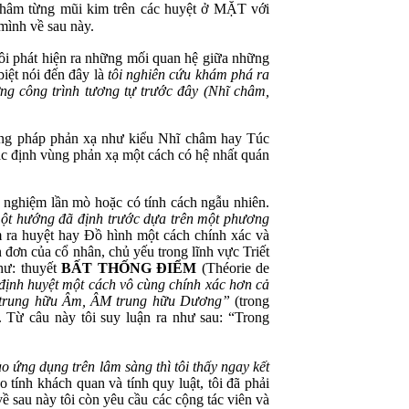
 châm từng mũi kim trên các huyệt ở MẶT với
 mình về sau này.
 tôi phát hiện ra những mối quan hệ giữa những
iệt nói đến đây là
tôi nghiên cứu khám phá ra
g công trình tương tự trước đây (Nhĩ châm,
ương pháp phản xạ như kiểu Nhĩ châm hay Túc
ác định vùng phản xạ một cách có hệ nhất quán
nghiệm lần mò hoặc có tính cách ngẫu nhiên.
ột hướng đã định trước dựa trên một phương
m ra huyệt hay Đồ hình một cách chính xác và
đơn của cổ nhân, chủ yếu trong lĩnh vực Triết
hư: thuyết
BẤT THỐNG ĐIỂM
(Théorie de
 định huyệt một cách vô cùng chính xác hơn cả
ng trung hữu Âm, ÂM trung hữu Dương”
(trong
Từ câu này tôi suy luận ra như sau: “Trong
vào ứng dụng trên lâm sàng thì tôi thấy ngay kết
ính khách quan và tính quy luật, tôi đã phải
ề sau này tôi còn yêu cầu các cộng tác viên và