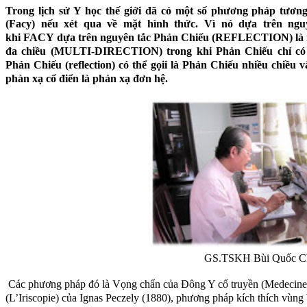
Trong lịch sử Y học thế giới đã có một số phương pháp tương
(Facy) nếu xét qua về mặt hình thức.
Vì nó dựa trên nguy
khi
FACY
dựa trên nguyên tắc Phản Chiếu (REFLECTION) là m
đa chiều (MULTI-DIRECTION) trong khi Phản Chiếu chỉ có 
Phản Chiếu (reflection) có thể gọii là Phản Chiếu nhiều chiều 
phàn xạ cổ điển là phản xạ đơn hệ.
GS.TSKH Bùi Quốc Ch
Các phương pháp đó là Vọng chẩn của Đông Y cổ truyền (Medecine T
(L’Iriscopie) của Ignas Peczely (1880), phương pháp kích thích vùng 