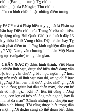
 châm (Faciopuncture), Tỵ châm
thérapie) của P.Nogier, Thủ châm
 đều có hình chiếu hoặc những điểm tương
y FACY mà ở Pháp hiện nay gọi tắt là Phản xạ
chẩn hay Diện chẩn của Trung Y vừa nêu trên.
xây dựng (ông Bùi Quốc Châu) chỉ cách đấy 13
hay thừa kế từ Vọng chẩn, Diện châm hay Tỵ
uất phát điểm từ những kinh nghiệm dân gian
 ngữ Việt Nam, văn chương bình dân Việt Nam
 tục (vulgaire) trong dân gian.
 CHẨN (FACY)
được hình thành. Việt Nam
 nhiều lĩnh vực, được thể hiện dưới dạng văn
oặc trong văn chương bác học, ngôn ngữ học.
g trên một số lĩnh vực nào đó,
trong đó Y học
 lát gừng ở hai bên thái dương cho những người
ào Ấn đường (giữa hai đầu chân mày) cho em bé
lạnh vô mặt họ)… Khi lớn lên, tôi cũng thường
ong, con lợn có béo cỗ lòng mới ngon”, hay là
 mi tất đa mao” (Chính những câu chuyện này
hận sinh khoa). Tôi cũng được biết trong dân
ủa một người đó,họ cũng có thể đoán biết được