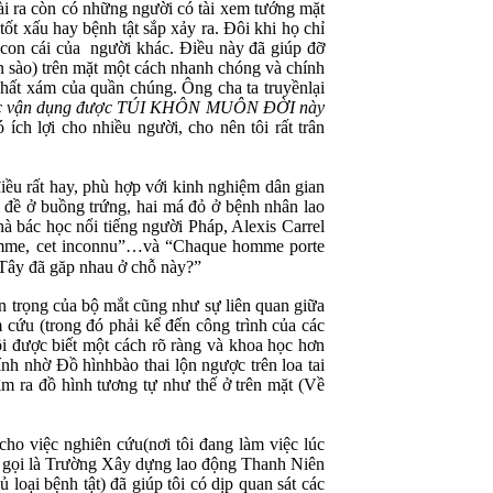
ài ra còn có những người có tài xem tướng mặt
ốt xấu hay bệnh tật sắp xảy ra. Đôi khi họ chỉ
 con cái của người khác. Điều này đã giúp đỡ
ãn sào) trên mặt một cách nhanh chóng và chính
Chất xám của quần chúng. Ông cha ta truyềnlại
i thác vận dụng được TÚI KHÔN MUÔN ĐỜI này
ích lợi cho nhiều người, cho nên tôi rất trân
iều rất hay, phù hợp với kinh nghiệm dân gian
 đề ở buồng trứng, hai má đỏ ở bệnh nhân lao
à bác học nổi tiếng người Pháp, Alexis Carrel
’homme, cet inconnu”…và “Chaque homme porte
g Tây đã găp nhau ở chỗ này?”
an trọng của bộ mắt cũng như sự liên quan giữa
cứu (trong đó phải kể đến công trình của các
 được biết một cách rõ ràng và khoa học hơn
ính nhờ Đồ hìnhbào thai lộn ngược trên loa tai
ìm ra đồ hình tương tự như thế ở trên mặt (Về
cho việc nghiên cứu(nơi tôi đang làm việc lúc
y gọi là Trường Xây dựng lao động Thanh Niên
oại bệnh tật) đã giúp tôi có dịp quan sát các