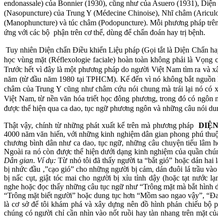
endonassale) của Bonnier (1930), cũng như của Asuero (1931), Diện
(Nasopuncture) của Trung Y (Médecine Chinoise), Nhĩ châm (Ariculo
(Manophuncture) và túc châm (Podopuncture). Mỗi phương pháp trên
ứng với các bộ phận trên cơ thể, dùng để chẩn đoán hay trị bệnh.
Tuy nhiên Diện chẩn Điều khiển Liệu pháp (Gọi tắt là Diện Chẩn ha
học vùng mặt (Réflexologie faciale) hoàn toàn không phải là Vọng 
Trước hết vì đây là một phương pháp do người Việt Nam tìm ra và 
năm (từ đầu năm 1980 tại TPHCM). Kế đến vì nó không bắt nguồn 
châm của Trung Y cũng như châm cứu nói chung mà trái lại nó có x
Việt Nam, từ nền văn hóa triết học đông phương, trong đó có ngôn
được thể hiện qua ca dao, tục ngữ phương ngôn và những câu nói dung
Thật vậy, chính từ những phát xuất kể trên mà phương pháp
DIỆN
4000 năm văn hiến, với những kinh nghiệm dân gian phong phú thuộc
chương bình dân như ca dao, tục ngữ, những câu chuyện tiếu lâm h
Ngoài ra nó còn được thể hiện dưới dạng kinh nghiệm của quần chún
Dân gian
.
Ví dụ:
Từ nhỏ tôi đã thấy người ta “bắt gió” hoặc dán hai
bị nhức đầu ,”cạo gió” cho những người bị cảm, dán đuôi lá trầu v
bị nấc cụt, giật tóc mai cho người bị xỉu tỉnh dậy (hoặc tạt nước 
nghe hoặc đọc thấy những câu tục ngữ như “Trông mặt mà bắt hình d
“Trông mặt biết người” hoặc dung tục hơn “Mồm sao ngao vậy”, “Đa
là cơ sở để tôi khám phá và xây dựng nên đồ hình phản chiếu bộ p
chúng có người chỉ cần nhìn vào nốt ruồi hay tàn nhang trên mặt c