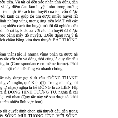
 nêu trên. Và tất cả đều xác nhận tính đúng đắn
y vì lấy điểm đau làm huyệt” như trong trường
Trên thực tế cách tìm huyệt của tôi, vốn được
ội kinh đã giúp tôi tìm được nhiều huyệt rất
ác định những vùng tương ứng trên MẶT với các
trong nhiều cách tìm huyệt mà tôi đã nghiên cứu
ói nó rất lạ, khác xa với các tìm huyệt đã được
ấp (đo bằng máy dò huyệt)…Điều đáng lưu ý là
ng cách châm bằng kim theo thuyết BẤT THỐNG
tòan thân) tức là những vùng phản xạ được hệ
 tắc cốt yếu và đồng thời cũng là quy tắc đầu
ương tự (Correspondance en même forme). Phải
hiếu một cách dễ dàng và nhanh chóng.
quy tắc này được gợi ý từ câu “ĐỒNG THANH
 ngôn, quẻ Kiền)(1). Trong câu này, tôi
ơng tự nhau) nghĩa là hễ ĐỒNG là có LIÊN HỆ
ữa là ĐỒNG HÌNH TƯƠNG TỰ, nghĩa là cái
 lại với nhau (Quy tắc này về sau được tôi khái
rên nhiều lĩnh vực họn).
 quyết định chọn giả thuyết đầu tiên trong
 thiết SỐNG MŨI TƯƠNG ỨNG VỚI SỐNG