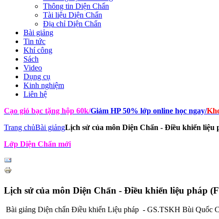
Thông tin Diện Chẩn
Tài liệu Diện Chẩn
Địa chỉ Diện Chẩn
Bài giảng
Tin tức
Khí công
Sách
Video
Dụng cụ
Kinh nghiệm
Liên hệ
Cạo gió bạc tặng hộp 60k
/
Giảm HP 50% lớp online học ngay
/
Kho
Trang chủ
Bài giảng
Lịch sử của môn Diện Chẩn - Điều khiển liệu
Lớp Diện Chẩn mới
Lịch sử của môn Diện Chẩn - Điều khiển liệu pháp 
Bài giảng Diện chẩn Điều khiển Liệu pháp - GS.TSKH Bùi Quốc C