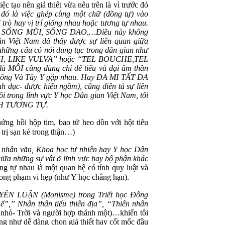
 nên giả thiết vừa nêu trên là vì trước đó
đó là việc ghép cùng một chữ (đồng tự) vào
trò hay vị trí giống nhau hoặc tương tự nhau.
NG, SỐNG MŨI, SỐNG DAO,…Điều này không
n Việt Nam đã thấy được sự liên quan giữa
những câu có nói dung tục trong dân gian như
UTH, LIKE VULVA” hoặc “TEL BOUCHE,TEL
 MÔI cũng dùng chỉ để tiểu và đại âm thần
a, Đông Và Tây Y gặp nhau. Hay ĐA MI TẤT ĐA
 dục- được hiểu ngầm), cũng diễn tả sự liên
i trong lĩnh vực Y học Dân gian Việt Nam, tôi
HÌNH TƯƠNG TỰ.
hứng hồi hộp tim, bao tử heo dồn với hột tiêu
 trị sạn ké trong thận…)
 nhân văn, Khoa học tự nhiên hay Y học Dân
giữa những sự vật ở lĩnh vực hay bộ phận khác
g tự nhau là một quan hệ có tính quy luật và
 trong phạm vi hẹp (như Y học chẳng hạn).
YÊN LUẬN (Monisme) trong Triết học Đông
”,” Nhân thân tiểu thiên địa”, “Thiên nhân
ụ nhỏ- Trời và người hợp thánh một)…khiến tôi
g như dễ dàng chọn giả thiết hay cốt mốc đầu