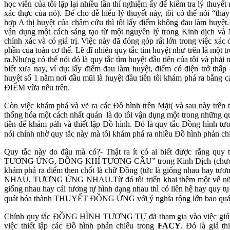
học viên của tôi lặp lại nhiều lần thí nghiệm ấy để kiểm tra lý thuyết
xác thực của nó). Để cho dễ hiểu lý thuyết này, tôi có thể nói “tha
hợp A thị huyệt của châm cứu thì tôi lấy điểm không đau làm huyệt. 
vận dụng một cách sáng tạo từ một nguyên lý trong Kinh dịch và N
chính xác và có giá trị. Việc này đã đóng góp rất lớn trong việc x
phần của toàn cơ thể. Lẽ dĩ nhiên quy tắc tìm huyệt như trên là một 
ra.Nhưng có thể nói đó là quy tắc tìm huyệt đầu tiên của tôi và phải n
biết xưa nay, ví dụ: lấy điểm đau làm huyệt, điểm có điện trở th
huyệt số 1 nằm nơi đầu mũi là huyệt đầu tiên tôi khám phá ra bằ
ĐIỂM vừa nêu trên.
Còn việc khám phá và vẽ ra các Đồ hình trên Mặt( và sau này trên 
thống hóa một cách nhất quán là do tôi vận dụng một trong những quy
tiên để khám páh và thiết lập Đồ hình. Đó là quy tắc Đồng hình t
nói chính nhờ quy tắc này mà tôi khám phá ra nhiều Đồ hình phản c
Quy tắc này do đâu mà có?- Thật ra ít có ai biết được rằng 
TƯƠNG ỨNG, ĐỒNG KHÍ TƯƠNG CẦU” trong Kinh Dịch (chương văn
khám phá ra điểm then chốt là chữ Đồng (tức là giống nhau hay tư
NHAU, TƯƠNG ỨNG NHAU.Từ đó tôi triển khai thêm một vế n
giống nhau hay cái tương tự hình dạng nhau thì có liên hệ hay quy tụ
quát hóa thành THUYẾT ĐỒNG ỨNG với ý nghĩa rộng lớn bao quát t
Chính quy tắc ĐỒNG HÌNH TƯƠNG TỰ đã tham gia vào việc giúp tôi
việc thiết lập các Đồ hình phản chiếu trong
FACY
. Đó là giả