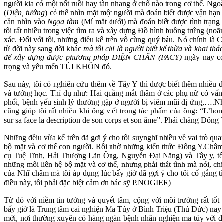
người kia có một nốt ruồi hay tàn nhang ở chổ nào trong cơ thể. Ngo
(
Diện, tướng
) có thể nhìn mặt một người mà đoán biết được vận hạn t
cần nhìn vào
Ngọa
tàm
(Mí mắt dưới) mà đoán biết được tình trạng
tôi rất nhiều trong việc tìm ra và xây dựng Đồ hình buồng trứng (no
xác. Đối với tôi, những điều kể trên vô cùng quý báu. Nó chính là 
từ đời này sang đời khác
mà tôi chỉ là người biết kế thừa và kha
để xây dựng được phương pháp DIỆN CHẨN (FACY)
ngày nay có 
trọng và yêu mến TÚI KHÔN đó.
Sau này, tôi có nghiên cứu thêm về Tây Y thì được biết thêm nhiều đ
và tướng học. Thí dụ như: Hai quầng mắt thâm ở các phụ nữ có vấn
phổi, bệnh yếu sinh lý thường gặp ở người bị viêm mũi dị ứng,….Nh
cũng giúp tôi rất nhiều khi ông viết trong tác phẩm của ông: “L
sur sa face la description de son corps et son âme”. Phải chăng Đôn
Những đềiu vừa kể trên đã gơi ý cho tôi suynghĩ nhiều về vai trò qu
bộ mặt và cơ thể con người. Rồi nhờ những kiến thức Đông Y.Châm 
cụ Tuệ Tĩnh, Hải Thượng Lãn Ông, Nguyễn Đại Năng) và Tây y, tôi
những mối liên hệ bộ mặt và cơ thể, nhưng phải thật tình mà nói, ch
của Nhĩ châm mà tôi áp dụng lúc bấy giờ đã gợi ý cho tôi cố gắng t
điều này, tôi phải đặc biệt cảm ơn bác sỹ P.NOGIER)
Từ đó với niềm tin tưởng và quyết tâm, cộng với môi trường rất tốt 
bấy giờ là Trung tâm cai nghiện Ma Túy ở Bình Triệu (Thủ Đức) na
mới, nơi thường xuyên có hàng ngàn bệnh nhân nghiện ma túy với đủ l