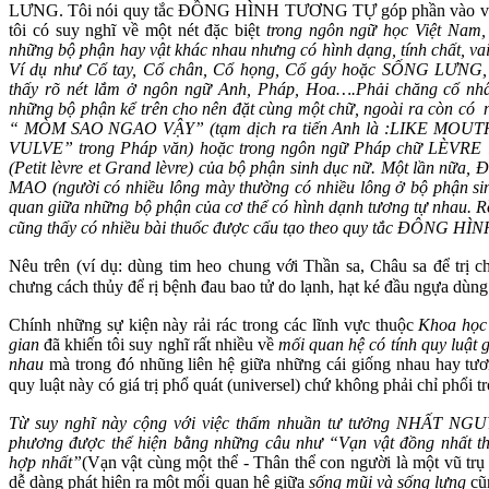
LƯNG. Tôi nói quy tắc ĐỒNG HÌNH TƯƠNG TỰ góp phần vào việc tạo
tôi có suy nghĩ về một nét đặc biệt
trong ngôn ngữ học Việt Nam, 
những bộ phận hay vật khác nhau nhưng có hình dạng, tính chất, vai 
Ví dụ như Cổ tay, Cổ chân, Cổ họng, Cổ gáy hoặc SỐNG LƯ
thấy rõ nét lắm ở ngôn ngữ Anh, Pháp, Hoa….Phải chăng cổ nhâ
những bộ phận kể trên cho nên đặt cùng một chữ, ngoài ra còn có 
“ MÒM SAO NGAO VẬY” (tạm dịch ra tiến Anh là :LIKE MO
VULVE” trong Pháp văn) hoặc trong ngôn ngữ Pháp chữ LÈVRE là
(Petit lèvre et Grand lèvre) của bộ phận sinh dục nữ. Một lần nữ
MAO (người có nhiều lông mày thường có nhiều lông ở bộ phận sinh
quan giữa những bộ phận của cơ thể có hình dạnh tương tự nhau. Rồ
cũng thấy có nhiều bài thuốc được cấu tạo theo quy tắc ĐÔNG 
Nêu trên (ví dụ: dùng tim heo chung với Thần sa, Châu sa để trị c
chưng cách thủy để rị bệnh đau bao tử do lạnh, hạt ké đầu ngựa dùng
Chính những sự kiện này rải rác trong các lĩnh vực thuộc
Khoa học
gian
đã khiến tôi suy nghĩ rất nhiều về
mối quan hệ có tính quy luật 
nhau
mà trong đó nhũng liên hệ giữa những cái giống nhau hay tươn
quy luật này có giá trị phổ quát (universel) chứ không phải chỉ phổi
Từ suy nghĩ này cộng với việc thấm nhuần tư tưởng NHẤT NGU
phương được thể hiện bằng những câu như “Vạn vật đồng nhất thể
hợp nhất”
(Vạn vật cùng một thể - Thân thể con người là một vũ tr
dễ dàng phát hiện ra một mối quan hệ giữa
sống mũi và sống lưng
cũn