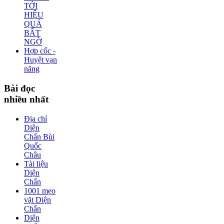
TỚI
HIỆU
QUẢ
BẤT
NGỜ
Hợp cốc -
Huyệt vạn
năng
Bài
đọc
nhiều nhất
Địa chỉ
Diện
Chẩn Bùi
Quốc
Châu
Tài liệu
Diện
Chẩn
1001 mẹo
vặt Diện
Chẩn
Diện