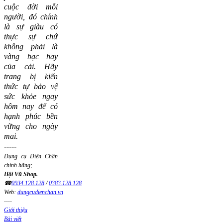
cuộc đời mỗi
người, đó chính
là sự giàu có
thực sự chứ
không phải là
vàng bạc hay
của cải.
Hãy
trang bị kiến
thức tự bảo vệ
sức khỏe ngay
hôm nay để có
hạnh phúc bền
vững cho ngày
mai.
-----
Dụng cụ Diện Chẩn
chính hãng;
Hội Vũ Shop.
☎
0934.128.128
/
0383.128.128
Web:
dungcudienchan.vn
----
Giới thiệu
Bài viết