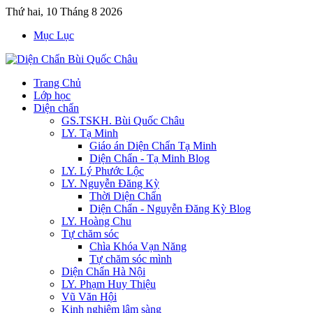
Thứ hai, 10 Tháng 8 2026
Mục Lục
Trang Chủ
Lớp học
Diện chẩn
GS.TSKH. Bùi Quốc Châu
LY. Tạ Minh
Giáo án Diện Chẩn Tạ Minh
Diện Chẩn - Tạ Minh Blog
LY. Lý Phước Lộc
LY. Nguyễn Đăng Kỳ
Thời Diện Chẩn
Diện Chẩn - Nguyễn Đăng Kỳ Blog
LY. Hoàng Chu
Tự chăm sóc
Chìa Khóa Vạn Năng
Tự chăm sóc mình
Diện Chẩn Hà Nội
LY. Phạm Huy Thiệu
Vũ Văn Hội
Kinh nghiệm lâm sàng