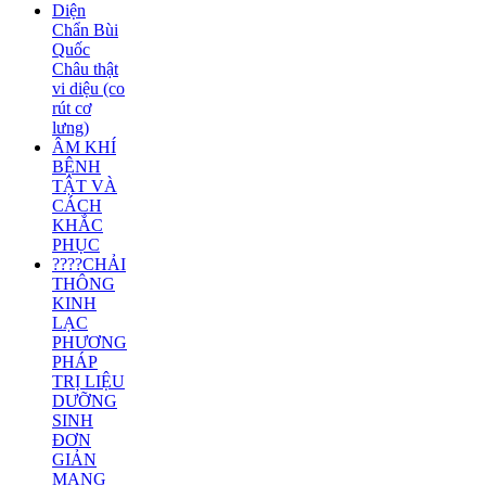
Diện
Chẩn Bùi
Quốc
Châu thật
vi diệu (co
rút cơ
lưng)
ÂM KHÍ
BỆNH
TẬT VÀ
CÁCH
KHẮC
PHỤC
????CHẢI
THÔNG
KINH
LẠC
PHƯƠNG
PHÁP
TRỊ LIỆU
DƯỠNG
SINH
ĐƠN
GIẢN
MANG