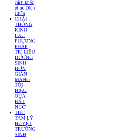
cách khắc
phục Diện
Chẩn
CHẢI
THÔNG
KINH
LẠC
PHƯƠNG
PHÁP
TRỊ LIỆU
DƯỠNG
SINH
ĐƠN
GIẢN
MANG
TỚI
HIỆU
QUẢ
BẤT
NGỜ
TÚC
TAM LÝ
HUYỆT
TRƯỜNG
SINH