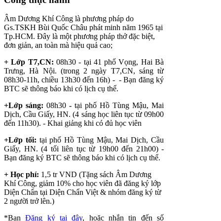
Âm Dương Khí Công là phương pháp do
Gs.TSKH Bùi Quốc Châu phát minh năm 1965 tại
Tp.HCM. Đây là một phương pháp thở đặc biệt,
đơn giản, an toàn mà hiệu quả cao;
+ Lớp T7,CN:
08h30 -
tại 41 phố Vọng, Hai Bà
Trưng, Hà Nội. (trong 2 ngày T7,CN, sáng từ
08h30-11h, chiều 13h30 đến 16h) -
- Bạn đăng ký
BTC sẽ thông báo khi có lịch cụ thể.
+Lớp sáng:
08h30
-
tại phố Hồ Tùng Mậu, Mai
Dịch, Cầu Giấy, HN. (4 sáng học liên tục từ 09h00
đến 11h30). - Khai giảng khi có đủ học viên
+Lớp tối:
tại phố Hồ Tùng Mậu, Mai Dịch, Cầu
Giấy, HN. (4 tối liên tục từ 19h00 đến 21h00) -
Bạn đăng ký BTC sẽ thông báo khi có lịch cụ thể.
+ Học phí:
1,5 tr VND (Tặng sách Âm Dương
Khí Công, giảm 10% cho học viên đã đăng ký lớp
Diện Chẩn tại Diện Chẩn Việt & nhóm đăng ký từ
2 người trở lên.)
*Bạn
Đăng ký tại đây
, hoặc nhắn tin đến số