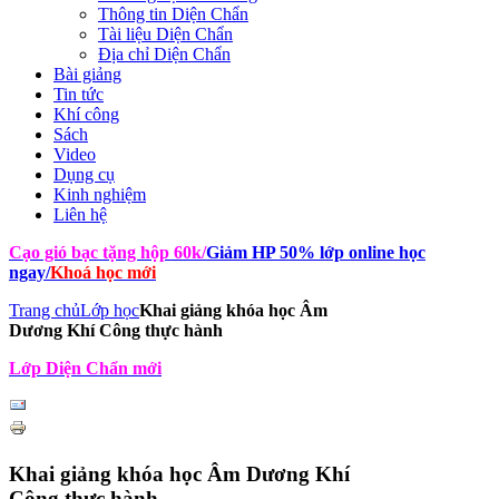
Thông tin Diện Chẩn
Tài liệu Diện Chẩn
Địa chỉ Diện Chẩn
Bài giảng
Tin tức
Khí công
Sách
Video
Dụng cụ
Kinh nghiệm
Liên hệ
Cạo gió bạc tặng hộp 60k
/
Giảm HP 50% lớp online học
ngay
/
Khoá học mới
Trang chủ
Lớp học
Khai giảng khóa học Âm
Dương Khí Công thực hành
Lớp Diện Chẩn mới
Khai giảng khóa học Âm Dương Khí
Công thực hành