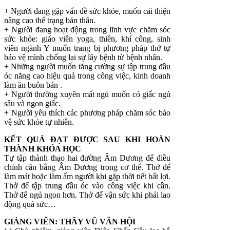
+ Người đang gặp vấn đề sức khỏe, muốn cải thiện
nâng cao thể trạng bản thân.
+ Người đang hoạt động trong lĩnh vực chăm sóc
sức khỏe: giáo viên yoga, thiền, khí công, sinh
viên ngành Y muốn trang bị phương pháp thở tự
bảo vệ mình chống lại sự lây bệnh từ bệnh nhân.
+ Những người muốn tăng cường sự tập trung đầu
óc năng cao hiệu quả trong công việc, kinh doanh
làm ăn buôn bán .
+ Người thường xuyên mất ngủ muốn có giấc ngủ
sâu và ngon giấc.
+ Người yêu thích các phương pháp chăm sóc bảo
vệ sức khỏe tự nhiên.
KẾT QUẢ ĐẠT ĐƯỢC SAU KHI HOÀN
THÀNH KHÓA HỌC
Tự tập thành thạo hai đường Âm Dương để điều
chỉnh cân bằng Âm Dương trong cơ thể. Thở để
làm mát hoặc làm ấm người khi gặp thời tiết bất lợi.
Thở để tập trung đầu óc vào công việc khi cần.
Thở để ngủ ngon hơn. Thở để vận sức khi phải lao
động quá sức…
GIẢNG VIÊN: THẦY VŨ VĂN HỘI