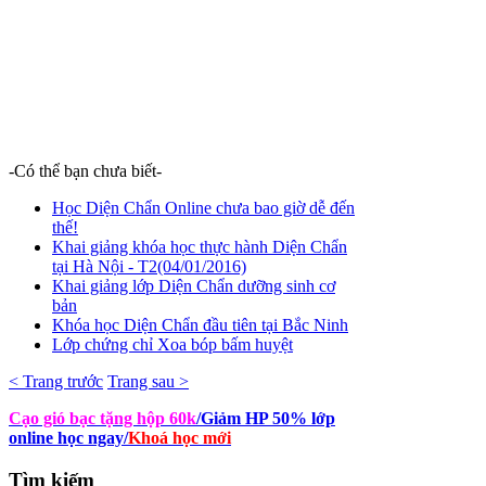
-Có thể bạn chưa biết-
Học Diện Chẩn Online chưa bao giờ dễ đến
thế!
Khai giảng khóa học thực hành Diện Chẩn
tại Hà Nội - T2(04/01/2016)
Khai giảng lớp Diện Chẩn dưỡng sinh cơ
bản
Khóa học Diện Chẩn đầu tiên tại Bắc Ninh
Lớp chứng chỉ Xoa bóp bấm huyệt
< Trang trước
Trang sau >
Cạo gió bạc tặng hộp 60k
/Giảm HP 50% lớp
online học ngay
/
Khoá học mới
Tìm
kiếm