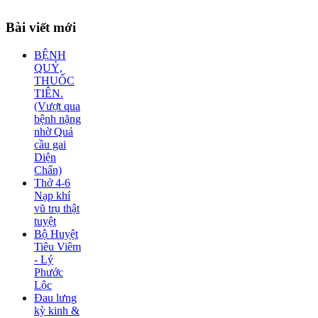
Bài
viết mới
BỆNH
QUỶ,
THUỐC
TIÊN.
(Vượt qua
bệnh nặng
nhờ Quả
cầu gai
Diện
Chẩn)
Thở 4-6
Nạp khí
vũ trụ thật
tuyệt
Bộ Huyệt
Tiêu Viêm
- Lý
Phước
Lộc
Đau lưng
kỳ kinh &