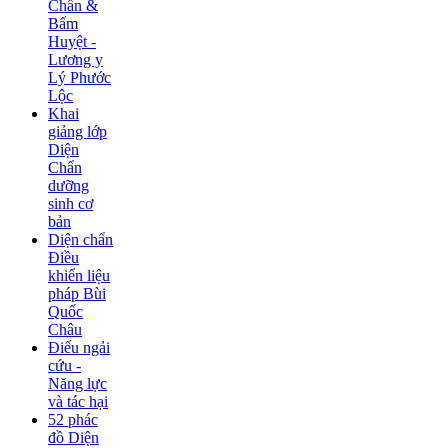
Chẩn &
Bấm
Huyệt -
Lương y
Lý Phước
Lộc
Khai
giảng lớp
Diện
Chẩn
dưỡng
sinh cơ
bản
Diện chẩn
Điều
khiển liệu
pháp Bùi
Quốc
Châu
Điếu ngải
cứu -
Năng lực
và tác hại
52 phác
đồ Diện