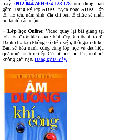
máy
0912.044.740
/
0934.128.128
nội dung bao
gồm: Đăng ký lớp ADKC t7,cn hoặc ADKC lớp
tối, họ tên, năm sinh, địa chỉ ban tổ chức sẽ nhắn
tin lại để xác nhận.
+ Lớp học Online:
Video quay lại bài giảng tại
lớp học được biên soạn: hình đẹp, âm thanh to rõ.
Dành cho bạn không có điều kiện, thời gian đi lại.
Bạn sẽ hòa mình cùng cùng lớp học và đạt hiệu
quả như học trực tiếp. Có thể học mọi lúc, mọi nơi
không giới hạn.
Đăng ký tại đây.