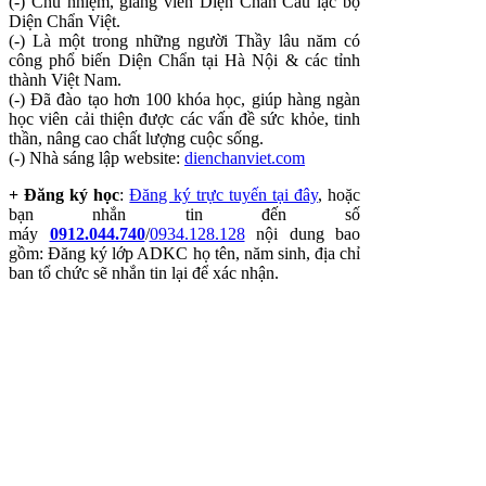
(-) Chủ nhiệm, giảng viên Diện Chẩn Câu lạc bộ
Diện Chẩn Việt.
(-) Là một trong những người Thầy lâu năm có
công phổ biến Diện Chẩn tại Hà Nội & các tỉnh
thành Việt Nam.
(-) Đã đào tạo hơn 100 khóa học, giúp hàng ngàn
học viên cải thiện được các vấn đề sức khỏe, tinh
thần, nâng cao chất lượng cuộc sống.
(-) Nhà sáng lập website:
dienchanviet.com
+ Đăng ký học
:
Đăng ký trực tuyến tại đây
, hoặc
bạn nhắn tin đến số
máy
0912.044.740
/
0934.128.128
nội dung bao
gồm: Đăng ký lớp ADKC họ tên, năm sinh, địa chỉ
ban tổ chức sẽ nhắn tin lại để xác nhận.