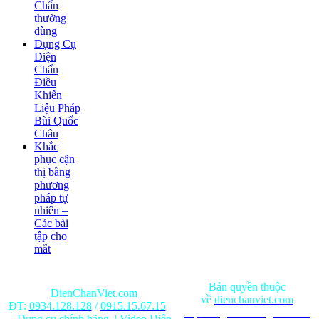
Chẩn
thường
dùng
Dụng Cụ
Diện
Chẩn
Điều
Khiển
Liệu Pháp
Bùi Quốc
Châu
Khắc
phục cận
thị bằng
phương
pháp tự
nhiên –
Các bài
tập cho
mắt
Bản quyền thuộc
DienChanViet.com
về
dienchanviet.com
ĐT:
0934.128.128
/
0915.15.67.15
Nội dung trên trang web chỉ
Dụng cụ chính hãng
|
Video Diện