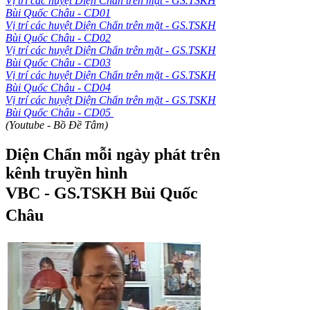
Vị trí các huyệt Diện Chẩn trên mặt - GS.TSKH
Bùi Quốc Châu - CD01
Vị trí các huyệt Diện Chẩn trên mặt - GS.TSKH
Bùi Quốc Châu - CD02
Vị trí các huyệt Diện Chẩn trên mặt - GS.TSKH
Bùi Quốc Châu - CD03
Vị trí các huyệt Diện Chẩn trên mặt - GS.TSKH
Bùi Quốc Châu - CD04
Vị trí các huyệt Diện Chẩn trên mặt - GS.TSKH
Bùi Quốc Châu - CD05
(Youtube - Bồ Đề Tâm)
Diện Chẩn mỗi ngày phát trên
kênh truyền hình
VBC
-
GS.TSKH Bùi Quốc
Châu