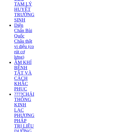
TAM LÝ
HUYỆT
TRƯỜNG
SINH
Diện
Chẩn Bùi
Quốc
Châu thật
vi diệu (co
rút cơ
lưng)
ÂM KHÍ
BỆNH
TẬT VÀ
CÁCH
KHẮC
PHỤC
????CHẢI
THÔNG
KINH
LẠC
PHƯƠNG
PHÁP
TRỊ LIỆU
DƯỠNG