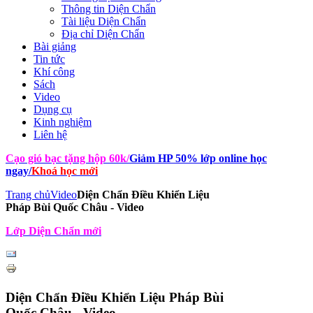
Thông tin Diện Chẩn
Tài liệu Diện Chẩn
Địa chỉ Diện Chẩn
Bài giảng
Tin tức
Khí công
Sách
Video
Dụng cụ
Kinh nghiệm
Liên hệ
Cạo gió bạc tặng hộp 60k
/
Giảm HP 50% lớp online học
ngay
/
Khoá học mới
Trang chủ
Video
Diện Chẩn Điều Khiển Liệu
Pháp Bùi Quốc Châu - Video
Lớp Diện Chẩn mới
Diện Chẩn Điều Khiển Liệu Pháp Bùi
Quốc Châu - Video