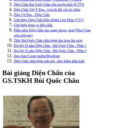
Diện Chẩn Bùi Quốc Châu trên truyền hình SCTV6
Diện Chẩn Việt Y Đạo - Lợi ích đối với sức khỏe
Diện Võ Đạo - Diện Chẩn
Giới thiệu Diện Chẩn Điều Khiển Liệu Pháp (VTV)
Giới thiệu dụng cụ diện chẩn
Phần mềm Diện Chẩn cho smart phone, ipad (Dien Chan
soft software)
Thầy Bùi Quốc Châu chữa bệnh đau lưng lâu ngày
Đại hội 35 năm Diện Chẩn - Bùi Quốc Châu - Phần 1
Đại hội 35 năm Diện Chẩn - Bùi Quốc Châu - Phần 2
dien chan 6 zone multireflexologie
Diện Chẩn chữa bệnh mất ngủ, căng thẳng thần kinh
Bài giảng Diện Chẩn của
GS.TSKH Bùi Quốc Châu