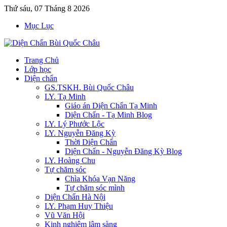
Thứ sáu, 07 Tháng 8 2026
Mục Lục
Trang Chủ
Lớp học
Diện chẩn
GS.TSKH. Bùi Quốc Châu
LY. Tạ Minh
Giáo án Diện Chẩn Tạ Minh
Diện Chẩn - Tạ Minh Blog
LY. Lý Phước Lộc
LY. Nguyễn Đăng Kỳ
Thời Diện Chẩn
Diện Chẩn - Nguyễn Đăng Kỳ Blog
LY. Hoàng Chu
Tự chăm sóc
Chìa Khóa Vạn Năng
Tự chăm sóc mình
Diện Chẩn Hà Nội
LY. Phạm Huy Thiệu
Vũ Văn Hội
Kinh nghiệm lâm sàng