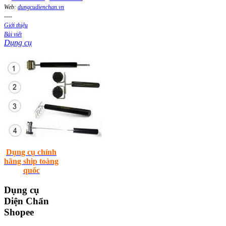
Web:
dungcudienchan.vn
----
Giới thiệu
Bài viết
Dụng cụ
Dụng cụ chính
hãng ship toàng
quốc
Dụng
cụ
Diện Chẩn
Shopee