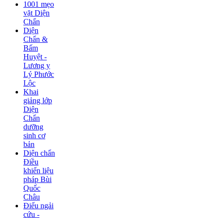
1001 mẹo
vặt Diện
Chẩn
Diện
Chẩn &
Bấm
Huyệt -
Lương y
Lý Phước
Lộc
Khai
giảng lớp
Diện
Chẩn
dưỡng
sinh cơ
bản
Diện chẩn
Điều
khiển liệu
pháp Bùi
Quốc
Châu
Điếu ngải
cứu -