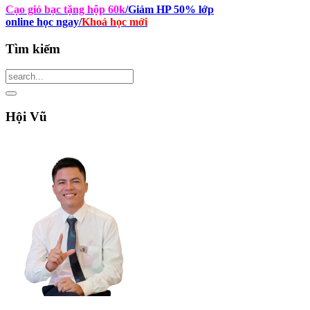
Cạo gió bạc tặng hộp 60k
/Giảm HP 50% lớp
online học ngay
/
Khoá học mới
Tìm
kiếm
Hội
Vũ