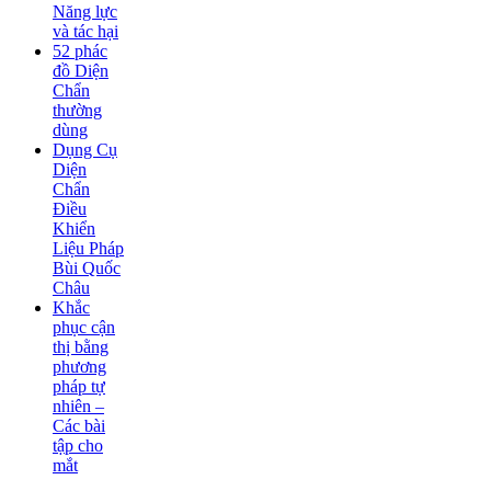
Năng lực
và tác hại
52 phác
đồ Diện
Chẩn
thường
dùng
Dụng Cụ
Diện
Chẩn
Điều
Khiển
Liệu Pháp
Bùi Quốc
Châu
Khắc
phục cận
thị bằng
phương
pháp tự
nhiên –
Các bài
tập cho
mắt