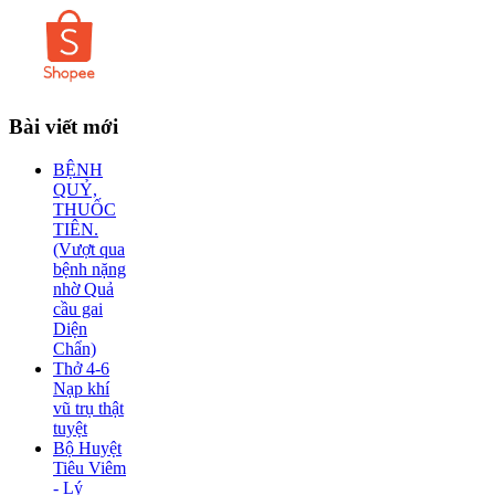
Bài
viết mới
BỆNH
QUỶ,
THUỐC
TIÊN.
(Vượt qua
bệnh nặng
nhờ Quả
cầu gai
Diện
Chẩn)
Thở 4-6
Nạp khí
vũ trụ thật
tuyệt
Bộ Huyệt
Tiêu Viêm
- Lý