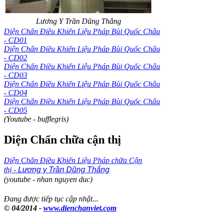
Lương Y Trần Dũng Thắng
Diện Chẩn Điều Khiển Liệu Pháp Bùi Quốc Châu
- CD01
Diện Chẩn Điều Khiển Liệu Pháp Bùi Quốc Châu
- CD02
Diện Chẩn Điều Khiển Liệu Pháp Bùi Quốc Châu
- CD03
Diện Chẩn Điều Khiển Liệu Pháp Bùi Quốc Châu
- CD04
Diện Chẩn Điều Khiển Liệu Pháp Bùi Quốc Châu
- CD05
(Youtube - bufflegris)
Diện Chẩn chữa cận thị
Diện Chẩn Điều Khiển Liệu Pháp chữa Cận
thị -
Lương y Trần Dũng Thắng
(youtube - nhan nguyen duc)
Đang được tiếp tục cập nhật...
© 04/2014 -
www.dienchanviet.com