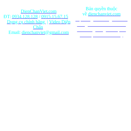
Bản quyền thuộc
DienChanViet.com
về
dienchanviet.com
ĐT:
0934.128.128
/
0915.15.67.15
Nội dung trên trang web chỉ
Dụng cụ chính hãng
|
Video Diện
mang tính chất tham khảo.
Chẩn
Ghi rõ nguồn gốc khi phát
Email:
dienchanviet@gmail.com
hành lại từ Website này