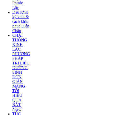
Phước
Lộc
Đau lưng
kỳ kinh &
cách khắc
phục Diện
Chẩn
CHẢI
THÔNG
KINH
LẠC
PHƯƠNG
PHÁP
TRỊ LIỆU
DƯỠNG
SINH
ĐƠN
GIẢN
MANG
TỚI
HIỆU
QUẢ
BẤT
NGỜ
TÚC