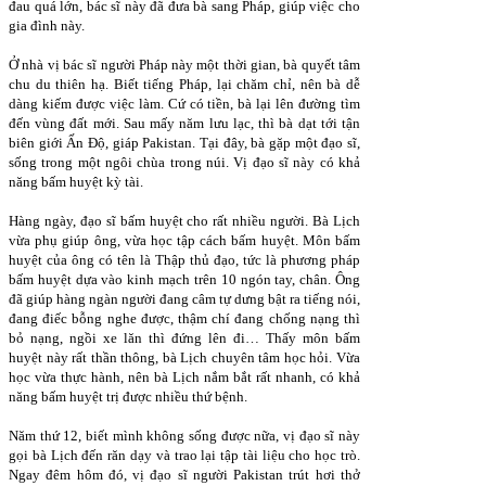
đau quá lớn, bác sĩ này đã đưa bà sang Pháp, giúp việc cho
gia đình này.
Ở nhà vị bác sĩ người Pháp này một thời gian, bà quyết tâm
chu du thiên hạ. Biết tiếng Pháp, lại chăm chỉ, nên bà dễ
dàng kiếm được việc làm. Cứ có tiền, bà lại lên đường tìm
đến vùng đất mới. Sau mấy năm lưu lạc, thì bà dạt tới tận
biên giới Ấn Độ, giáp Pakistan. Tại đây, bà gặp một đạo sĩ,
sống trong một ngôi chùa trong núi. Vị đạo sĩ này có khả
năng bấm huyệt kỳ tài.
Hàng ngày, đạo sĩ bấm huyệt cho rất nhiều người. Bà Lịch
vừa phụ giúp ông, vừa học tập cách bấm huyệt. Môn bấm
huyệt của ông có tên là Thập thủ đạo, tức là phương pháp
bấm huyệt dựa vào kinh mạch trên 10 ngón tay, chân. Ông
đã giúp hàng ngàn người đang câm tự dưng bật ra tiếng nói,
đang điếc bỗng nghe được, thậm chí đang chống nạng thì
bỏ nạng, ngồi xe lăn thì đứng lên đi… Thấy môn bấm
huyệt này rất thần thông, bà Lịch chuyên tâm học hỏi. Vừa
học vừa thực hành, nên bà Lịch nắm bắt rất nhanh, có khả
năng bấm huyệt trị được nhiều thứ bệnh.
Năm thứ 12, biết mình không sống được nữa, vị đạo sĩ này
gọi bà Lịch đến răn dạy và trao lại tập tài liệu cho học trò.
Ngay đêm hôm đó, vị đạo sĩ người Pakistan trút hơi thở