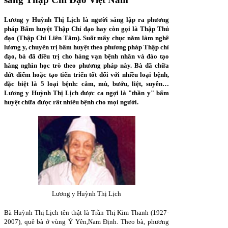
Lương y Huỳnh Thị Lịch là người sáng lập ra phương
pháp Bấm huyệt Thập Chỉ đạo hay còn gọi là Thập Thủ
đạo (Thập Chỉ Liên Tâm). Suốt mấy chục năm làm nghề
lương y, chuyên trị bấm huyệt theo phương pháp Thập chỉ
đạo, bà đã điều trị cho hàng vạn bệnh nhân và đào tạo
hàng nghìn học trò theo phương pháp này. Bà đã chữa
dứt điểm hoặc tạo tiến triển tốt đối với nhiều loại bệnh,
đặc biệt là 5 loại bệnh: câm, mù, bướu, liệt, suyễn…
Lương y Huỳnh Thị Lịch được ca ngợi là "thần y" bấm
huyệt chữa được rất nhiều bệnh cho mọi người.
Lương y Huỳnh Thị Lịch
Bà Huỳnh Thị Lịch tên thật là Trần Thị Kim Thanh (1927-
2007), quê bà ở vùng Ý Yên,Nam Định. Theo bà, phương