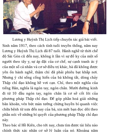
Lương y Huỳnh Thị Lịch tiếp chuyện tác giả bài viết.
Sinh năm 1917, theo cách tính tuổi truyền thống, năm nay
Lương y Huỳnh Thị Lịch đã 87 tuổi. Hành nghề từ thời chế
độ Sài Gòn cũ đến nay, không ít lần vì sự đố kỵ của một số
người theo tây y, sự áp đặt của cơ chế, sự cạnh tranh ác ý
của một số cá nhân và cơ sở điều trị khác, bà đã không được
yên ổn hành nghề, thậm chí đã phải phiêu bạt khắp nơi.
Nhưng ý chí sống cống hiến của bà không tắt, dòng chảy
Thập chỉ đạo không hề vơi cạn. Chỉ, theo một nghĩa của
tiếng Hán, nghĩa là ngón tay, ngón chân. Mười đường kinh
đi từ 10 đầu ngón tay, ngón chân là cơ sở cốt lõi của
phương pháp Thập chỉ đạo. Để góp phần hoá giải những
băn khoăn, vén bức màn tưởng chừng huyền bí quanh việc
chữa bệnh từ xưa đến nay của bà, xin mời bạn đọc dõi theo
phần nói về những bí quyết của phương pháp Thập chỉ đạo
này.
Theo bác sĩ Hồ Kiên, cho tới nay, chưa tìm được tài liệu nào
chính thức xác nhận cơ sở lý luận của nó. Khoảng năm