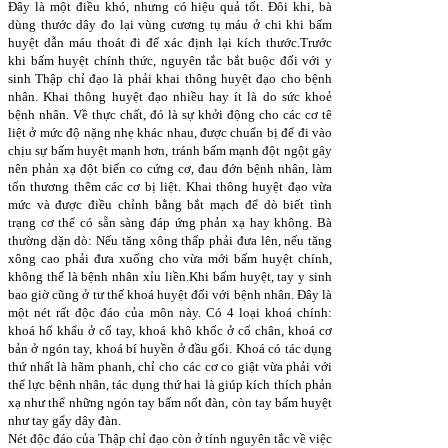
Đây là một điều khó, nhưng có hiệu quả tốt. Đôi khi, bà
dùng thước dây đo lại vùng cương tụ máu ở chi khi bấm
huyệt dẫn máu thoát đi để xác định lại kích thước.Trước
khi bấm huyệt chính thức, nguyên tắc bắt buộc đối với y
sinh Thập chỉ đạo là phải khai thông huyệt đạo cho bệnh
nhân. Khai thông huyệt đạo nhiều hay ít là do sức khoẻ
bệnh nhân. Về thực chất, đó là sự khởi động cho các cơ tê
liệt ở mức độ nặng nhẹ khác nhau, được chuẩn bị để đi vào
chịu sự bấm huyệt mạnh hơn, tránh bấm mạnh đột ngột gây
nên phản xạ đột biến co cứng cơ, đau đớn bệnh nhân, làm
tổn thương thêm các cơ bị liệt. Khai thông huyệt đạo vừa
mức và được điều chỉnh bằng bắt mạch để dò biết tình
trạng cơ thể có sẵn sàng đáp ứng phản xạ hay không. Bà
thường dặn dò: Nếu tăng xông thấp phải đưa lên, nếu tăng
xông cao phải đưa xuống cho vừa mới bấm huyệt chính,
không thế là bệnh nhân xỉu liền.Khi bấm huyệt, tay y sinh
bao giờ cũng ở tư thế khoá huyệt đối với bệnh nhân. Đây là
một nét rất độc đáo của môn này. Có 4 loại khoá chính:
khoá hổ khẩu ở cổ tay, khoá khô khốc ở cổ chân, khoá cơ
bản ở ngón tay, khoá bí huyền ở đầu gối. Khoá có tác dụng
thứ nhất là hãm phanh, chỉ cho các cơ co giật vừa phải với
thể lực bệnh nhân, tác dụng thứ hai là giúp kích thích phản
xạ như thể những ngón tay bấm nốt đàn, còn tay bấm huyệt
như tay gẩy dây đàn.
Nét độc đáo của Thập chỉ đạo còn ở tính nguyên tắc về việc