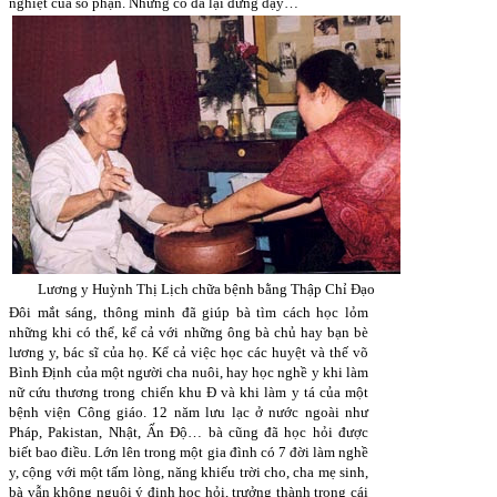
nghiệt của số phận. Nhưng cô đã lại đứng dậy…
Lương y Huỳnh Thị Lịch chữa bệnh bằng Thập Chỉ Đạo
Đôi mắt sáng, thông minh đã giúp bà tìm cách học lỏm
những khi có thể, kể cả với những ông bà chủ hay bạn bè
lương y, bác sĩ của họ. Kể cả việc học các huyệt và thế võ
Bình Định của một người cha nuôi, hay học nghề y khi làm
nữ cứu thương trong chiến khu Đ và khi làm y tá của một
bệnh viện Công giáo. 12 năm lưu lạc ở nước ngoài như
Pháp, Pakistan, Nhật, Ấn Độ… bà cũng đã học hỏi được
biết bao điều. Lớn lên trong một gia đình có 7 đời làm nghề
y, cộng với một tấm lòng, năng khiếu trời cho, cha mẹ sinh,
bà vẫn không nguôi ý định học hỏi, trưởng thành trong cái