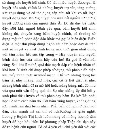
sử dụng các huyệt hồi sinh. Có rất nhiều huyệt được gọi là
huyệt hồi sinh, chính là những huyệt trợ sức, tăng cường
sức chịu đựng và có tác dụng cấp cứu tốt khi có rối loạn
huyết động học. Những huyệt hồi sinh bắt nguồn từ những
huyệt dưỡng sinh của người thầy Ấn Độ đã dạy bà trước
đây. Đôi khi, người bệnh yếu quá, bấm huyệt hồi sinh
không đủ, chuyển sang bấm huyệt chính, bà thường sử
dụng một thủ pháp độc đáo khác mà gọi là biến điện. Biến
điện là một thủ pháp dùng ngón cái bấm hoặc day đi trên
một số huyệt vị nhất định trong một thời gian nhất định,
với tâm niệm hết sức tập trung – Hãy truyền cho người
bệnh sinh lực của mình, hãy cứu họ! Bà gọi là vận nội
công. Sau khi làm thế, quả thật mạch đập của bệnh nhân có
khá hơn. Y sinh chỉ được phép sử dụng thủ pháp biến điện
khi thấy mình thực sự khoẻ mạnh. Chỉ với những động tác
bấm rất nhẹ nhàng, như múa, các cơ tê liệt giật rất nhẹ,
nhưng bệnh nhân đã ra mồ hôi hoặc nóng bừng, mặt đỏ như
vừa qua một vận động quá tải. Sự nhẹ nhàng ấy đòi hỏi y
sinh phải điêu luyện về thủ pháp day bấm. Bà kể: Tôi phải
học 12 năm cách bấm đó. Cốt bấm trúng huyệt, không dùng
sức mạnh làm đau bệnh nhân. Phải bấm đúng như bấm nốt
đàn, bấm mạnh mà sai thì vô ích.Không hề giấu nghề,
Lương y Huỳnh Thị Lịch luôn mong có những học trò tâm
huyết để học hỏi, thừa kế phương pháp Thập chỉ đạo này
để trị bệnh cứu người. Bà có 4 yêu cầu chủ yếu đối với các