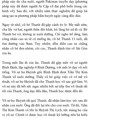
pháp này do cha nuôi, người Pakistan truyền dạy (phương
pháp này đã được người Ai Cập cổ đại phổ biến trong các
hình vẽ). Sau đó, với nhiều năm thực nghiệm đã giúp bà
sáng tạo ra phương pháp bấm huyệt ngày càng độc đáo.
Ngay từ nhỏ, cô bé Thanh đã gặp cảnh éo le. Mẹ mất sớm,
cha lấy vợ hai, người thân đói khát, bỏ làng bỏ xứ đi cả. Bé
Thanh bơ vơ, không ai nuôi dưỡng. Chỉ nghe kể rằng, làm
công nhân cao su sẽ có miếng ăn, cô bé Thanh 11 tuổi, đã
tìm đường vào Nam. Tuy nhiên, đồn điền cao su chẳng
nhận cô bé đen nhẻm, còi cọc, Thanh đành tìm về Sài Gòn
xin ăn.
Trong một lần đi xin ăn, Thanh đã gặp một võ sư người
Bình Định, lập nghiệp ở Bình Dương, với một lò dạy võ nổi
tiếng. Võ sư họ Huỳnh gốc Bình Định đem Trần Thị Kim
Thanh về nuôi dưỡng. Thấy cô bé giúp việc có vẻ mê võ
thuật, võ sư họ Huỳnh đã cho Thanh học võ sau giờ làm. Vị
võ sư này đã hết sức ngạc nhiên bởi sự tiếp thu võ thuật rất
tốt của Thanh, ông dạy đến đâu, Thanh học được đến đó.
Võ sư họ Huỳnh rất quý Thanh, đã nhận làm học trò, sau đó
nhận con nuôi. Ông đã đổi lại tên cho con nuôi. Từ đó, Trần
Thị Kim Thanh có tên là Huỳnh Thị Lịch, tức mang họ của
vị võ sư. Chính vì được học võ thuật kỹ lưỡng nên bà hiểu