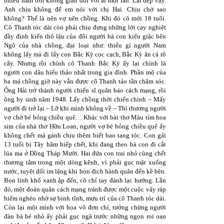
nhiêu năm trời không gian dối với ai một lần. Lại đẹp vậy.
Anh chịu không để em nói với chị Hai. Chịu chớ sao
không? Thế là nên vợ nên chồng. Khi đó cô mới 18 tuổi.
Cô Thanh tóc dài còn phải chịu đựng những lời cay nghiệt
đầy định kiến thô lậu của đôi người bà con kiểu giặc bên
Ngô của nhà chồng, đại loại như: thiếu gì người Nam
không lấy mà đi lấy con Bắc Kỳ cọc cạch, Bắc Kỳ ăn cá rô
cây. Nhưng rồi chính cô Thanh Bắc Kỳ ấy lại chính là
người con dâu hiếu thảo nhất trong gia đình. Phần mộ của
ba má chồng giờ này vẫn được cô Thanh tảo tần chăm sóc.
Ông Hải trở thành người chiến sĩ quân báo cách mạng, rồi
ông hy sinh năm 1948. Lấy chồng thời chiến chinh – Mấy
người đi trở lại – Lỡ khi mình không về – Thì thương người
vợ chờ bé bỏng chiều quê… Khác với bài thơ Màu tím hoa
sim của nhà thơ Hữu Loan, người vợ bé bỏng chiều quê ấy
không chết mà gánh chịu thêm biết bao tang tóc. Con gái
13 tuổi bị Tây hãm hiếp chết, khi đang theo bà con đi cắt
lúa ma ở Đồng Tháp Mười. Hai đứa con trai nhỏ cùng chết
thương tâm trong một dòng kênh, vì phải gục mặt xuống
nước, tuyệt đối im lặng khi bọn địch hành quân đến kề bên.
Bọn lính khố xanh ập đến, cô chỉ tay đánh lạc hướng. Lần
đó, một đoàn quân cách mạng tránh được một cuộc vây ráp
hiểm nghèo nhờ sự bình tĩnh, mưu trí của cô Thanh tóc dài.
Còn lại một mình với họa vô đơn chí, tưởng chừng người
đàn bà bé nhỏ ấy phải gục ngã trước những ngọn roi oan