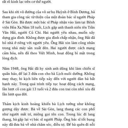
rất rõ kinh lạc trên cơ thể người.
Sau khi rời võ đường của võ sư họ Huỳnh ở Bình Dương, bà
tham gia công tác từ thiện của một đoàn bác sĩ người Pháp
ở Sài Gòn. Bà được một bác sĩ Pháp nhận vào làm tại Bệnh
viện Hỏa Xa.Năm 18 tuổi, Lịch gặp anh thanh niên tên Trần
Văn Hải, người Củ Chi. Hai người yêu nhau, muốn xây
dựng gia đình. Không được gia đình chấp nhận, ông Hải đã
bỏ nhà ở riêng với người yêu. Ông Hải xin làm công nhân
trong nhà máy sản xuất đèn. Hai người được cách mạng
cảm hóa, nên đã theo Việt Minh, hoạt động bí mật trong
lòng địch.
Năm 1948, ông Hải đã hy sinh anh dũng khi làm chiến sĩ
quân báo, để lại 3 đứa con cho bà Lịch nuôi dưỡng. Không
may thay, bi kịch liên tiếp xảy đến với người đàn bà bất
hạnh này. Trong quá trình tiếp tục hoạt động cách mạng,
lần lượt cô con gái 13 tuổi và 2 đứa con trai còn nhỏ xíu đã
lần lượt qua đời.
Thảm kịch kinh hoàng khiến bà Lịch tưởng như không
gượng dậy được. Bà về Sài Gòn, lang thang các con phố
như người mất trí, miệng gọi tên con. Trong lúc đi lang
thang, bà gặp lại vị bác sĩ người Pháp. Ông bác sĩ tốt bụng
này đã đưa bà về nhà chăm sóc, điều trị. Để bà quên đi nỗi