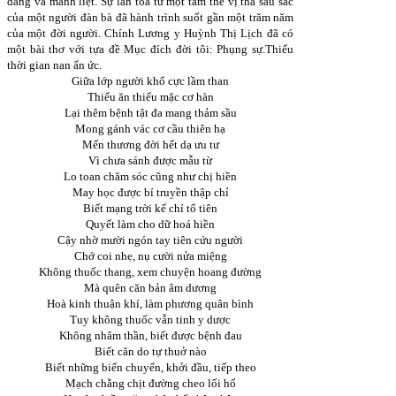
dàng và mãnh liệt. Sự lan tỏa từ một tâm thế vị tha sâu sắc
của một người đàn bà đã hành trình suốt gần một trăm năm
của một đời người. Chính Lương y Huỳnh Thị Lịch đã có
một bài thơ với tựa đề Mục đích đời tôi: Phụng sự.Thiếu
thời gian nan ẩn ức.
Giữa lớp người khổ cực lầm than
Thiếu ăn thiếu mặc cơ hàn
Lại thêm bệnh tật đa mang thảm sầu
Mong gánh vác cơ cầu thiên hạ
Mến thương đời hết dạ ưu tư
Vì chưa sánh được mẫu từ
Lo toan chăm sóc cũng như chị hiền
May học được bí truyền thập chỉ
Biết mạng trời kế chí tổ tiên
Quyết làm cho dữ hoá hiền
Cậy nhờ mười ngón tay tiên cứu người
Chớ coi nhẹ, nụ cười nửa miệng
Không thuốc thang, xem chuyện hoang đường
Mà quên căn bản âm dương
Hoà kinh thuận khí, làm phương quân bình
Tuy không thuốc vẫn tinh y dược
Không nhâm thần, biết được bệnh đau
Biết căn do tự thuở nào
Biết những biến chuyển, khởi đầu, tiếp theo
Mạch chằng chịt đường cheo lối hố