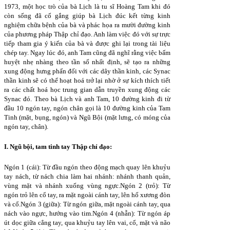
1973, một học trò của bà Lịch là tu sĩ Hoàng Tam khi đó
còn sống đã cố gắng giúp bà Lịch đúc kết từng kinh
nghiệm chữa bệnh của bà và phác họa ra mười đường kinh
của phương pháp Thập chỉ đạo. Anh làm việc đó với sự trực
tiếp tham gia ý kiến của bà và được ghi lại trong tài liệu
chép tay. Ngay lúc đó, anh Tam cũng đã nghĩ rằng việc bấm
huyệt nhẹ nhàng theo tần số nhất định, sẽ tạo ra những
xung động hưng phấn đối với các dây thần kinh, các Synac
thần kinh sẽ có thể hoạt hoá trở lại nhờ ở sự kích thích tiết
ra các chất hoá học trung gian dẫn truyền xung động các
Synac đó. Theo bà Lịch và anh Tam, 10 đường kinh đi từ
đầu 10 ngón tay, ngón chân gọi là 10 đường kinh của Tam
Tinh (mặt, bụng, ngón) và Ngũ Bội (mặt lưng, có móng của
ngón tay, chân).
I. Ngũ bội, tam tinh tay Thập chỉ đạo:
Ngón 1 (cái): Từ đầu ngón theo động mạch quay lên khuỷu
tay nách, từ nách chia làm hai nhánh: nhánh thanh quản,
vùng mặt và nhánh xuống vùng ngực.Ngón 2 (trỏ): Từ
ngón trỏ lên cổ tay, ra mặt ngoài cánh tay, lên hố xương đòn
và cổ.Ngón 3 (giữa): Từ ngón giữa, mặt ngoài cánh tay, qua
nách vào ngực, hướng vào tim.Ngón 4 (nhẫn): Từ ngón áp
út dọc giữa cẳng tay, qua khuỷu tay lên vai, cổ, mặt và não