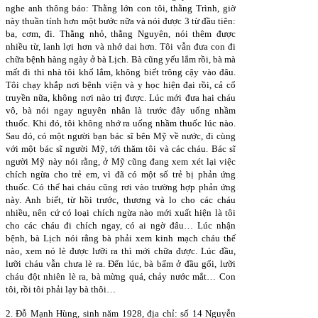
nghe anh thông báo: Thằng lớn con tôi, thằng Trình, giờ
này thuần tính hơn một bước nữa và nói được 3 từ đầu tiên:
ba, cơm, đi. Thằng nhỏ, thằng Nguyên, nói thêm được
nhiều từ, lanh lợi hơn và nhớ dai hơn. Tôi vẫn đưa con đi
chữa bệnh hàng ngày ở bà Lịch. Bà cũng yếu lắm rồi, bà mà
mất đi thì nhà tôi khổ lắm, không biết trông cậy vào đâu.
Tôi chạy khắp nơi bệnh viện và y học hiện đại rồi, cả cổ
truyền nữa, không nơi nào trị được. Lúc mới đưa hai cháu
vô, bà nói ngay nguyên nhân là trước đây uống nhầm
thuốc. Khi đó, tôi không nhớ ra uống nhầm thuốc lúc nào.
Sau đó, có một người bạn bác sĩ bên Mỹ về nước, đi cùng
với một bác sĩ người Mỹ, tới thăm tôi và các cháu. Bác sĩ
người Mỹ này nói rằng, ở Mỹ cũng đang xem xét lại việc
chích ngừa cho trẻ em, vì đã có một số trẻ bị phản ứng
thuốc. Có thể hai cháu cũng rơi vào trường hợp phản ứng
này. Anh biết, từ hồi trước, thương và lo cho các cháu
nhiều, nên cứ có loại chích ngừa nào mới xuất hiện là tôi
cho các cháu đi chích ngay, có ai ngờ đâu… Lúc nhận
bệnh, bà Lịch nói rằng bà phải xem kinh mạch cháu thế
nào, xem nó lè được lưỡi ra thì mới chữa được. Lúc đầu,
lưỡi cháu vẫn chưa lè ra. Đến lúc, bà bấm ở đầu gối, lưỡi
cháu đột nhiên lè ra, bà mừng quá, chảy nước mắt… Con
tôi, rồi tôi phải lạy bà thôi…
2. Đỗ Mạnh Hùng, sinh năm 1928, địa chỉ: số 14 Nguyễn