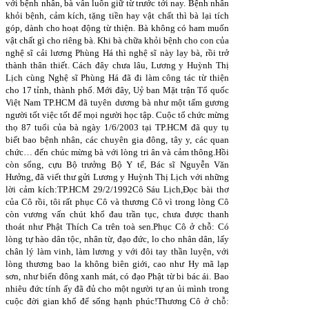
với bệnh nhân, bà vẫn luôn giữ từ trước tới nay. Bệnh nhân
khỏi bệnh, cảm kích, tặng tiền hay vật chất thì bà lại tích
góp, dành cho hoạt động từ thiện. Bà không có ham muốn
vật chất gì cho riêng bà. Khi bà chữa khỏi bệnh cho con của
nghệ sĩ cải lương Phùng Há thì nghệ sĩ này lạy bà, rồi trở
thành thân thiết. Cách đây chưa lâu, Lương y Huỳnh Thị
Lịch cùng Nghệ sĩ Phùng Há đã đi làm công tác từ thiện
cho 17 tỉnh, thành phố. Mới đây, Uỷ ban Mặt trận Tổ quốc
Việt Nam TP.HCM đã tuyên dương bà như một tấm gương
người tốt việc tốt để mọi người học tập. Cuộc tổ chức mừng
thọ 87 tuổi của bà ngày 1/6/2003 tại TP.HCM đã quy tụ
biết bao bệnh nhân, các chuyên gia đông, tây y, các quan
chức… đến chúc mừng bà với lòng tri ân và cảm thông.Hồi
còn sống, cựu Bộ trưởng Bộ Y tế, Bác sĩ Nguyễn Văn
Hưởng, đã viết thư gửi Lương y Huỳnh Thị Lịch với những
lời cảm kích:TP.HCM 29/2/1992Cô Sáu Lịch,Đọc bài thơ
của Cô rồi, tôi rất phục Cô và thương Cô vì trong lòng Cô
còn vương vấn chút khổ đau trần tục, chưa được thanh
thoát như Phật Thích Ca trên toà sen.Phục Cô ở chỗ: Có
lòng tự hào dân tộc, nhân từ, đạo đức, lo cho nhân dân, lấy
chân lý làm vinh, làm lương y với đôi tay thần luyện, với
lòng thương bao la không biên giới, cao như Hy mã lạp
sơn, như biển đông xanh mát, có đạo Phật từ bi bác ái. Bao
nhiêu đức tính ấy đã đủ cho một người tự an ủi mình trong
cuộc đời gian khổ để sống hạnh phúc!Thương Cô ở chỗ: