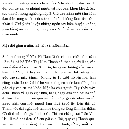
y sinh:1. Thương yêu vô hạn đối với bệnh nhân, đặc biệt là
đối với trẻ em và những người tật nguyền, khốn khổ.2. Say
sưa tìm tòi trong nghề nghiệp.3. Giữ cho mình một tâm hồn,
đạo đức trong sạch, một sức khoẻ tốt, không làm tiền bệnh
nhân.4. Chú ý rèn luyện những ngón tay bấm huyệt, không
phải bằng sức mạnh ngón tay mà với tất cả nội khí của toàn
thân mình…
Một đời gian truân, mồ hôi và nước mắt…
Sinh ra ở vùng Ý Yên, Hà Nam Ninh, cha mẹ chết sớm, năm
12 tuổi, cô bé Trần Thị Kim Thanh đã theo người làng vào
làm ở đồn điền cao su Nam Bộ, trong âm hưởng của câu ca
buồn thương… Chạy vào đất đỏ làm phu – Thịt xương vùi
gốc cao su mấy tầng… Nhưng từ 18 tuổi trở lên mới làm
công nhân được. Cô bé bơ vơ không có việc làm, đứng ôm
gốc cây cao su mà khóc. Một bà chủ người Tây thấy vậy,
đem Thanh về giúp việc nhà, hàng ngày đưa con cái bà chủ
đi học. Cô bé đã trải qua tất cả những gì cực nhọc và tủi
nhục nhất của một người làm thuê thuở ấy. Đến thì, cô
Thanh tóc dài ngày một xinh ra trong sự lóng lánh âm thầm.
Cô đi ở với một gia đình ở Củ Chi, có chàng trai Trần Văn
Hải, làm ở nhà đèn. Cô em gái của Hải, quý chị Thanh quá,
nói với anh trai rằng: Chị hai hiền lành, tử tế, suốt bao