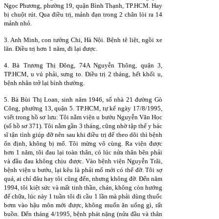
Ngọc Phương, phường 19, quận Bình Thạnh, TP.HCM. Hay
bị chuột rút. Qua điều trị, mảnh đạn trong 2 chân lòi ra 14
mảnh nhỏ.
3. Anh Minh, con tướng Chi, Hà Nội. Bệnh tê liệt, ngồi xe
lăn. Điều trị hơn 1 năm, đi lại được.
4. Bà Trương Thị Đông, 74A Nguyễn Thông, quận 3,
TP.HCM, u vú phải, sưng to. Điều trị 2 tháng, hết khối u,
bệnh nhân trở lại bình thường.
5. Bà Bùi Thị Loan, sinh năm 1946, số nhà 21 đường Gò
Công, phường 13, quận 5. TP.HCM, tự kể ngày 17/8/1995,
viết trong hồ sơ lưu: Tôi nằm viện u bướu Nguyễn Văn Học
(số hồ sơ 371). Tôi nằm gần 3 tháng, cũng nhờ tập thể y bác
sĩ tận tình giúp đỡ nên sau khi điều trị để theo dõi thì bệnh
ổn định, không bị mổ. Tôi mừng vô cùng. Ra viện được
hơn 1 năm, tôi đau lại toàn thân, có lúc nửa thân bên phải
và đầu đau không chịu được. Vào bệnh viện Nguyễn Trãi,
bệnh viện u bướu, lại kêu là phải mổ mới có thể đỡ. Tôi sợ
quá, ai chỉ đâu hay tôi cũng đến, nhưng không đỡ. Đến năm
1994, tôi kiệt sức và mất tinh thần, chán, không còn hướng
để chữa, lúc này 1 tuần tôi đi cầu 1 lần mà phải dùng thuốc
bơm vào hậu môn mới được, không muốn ăn uống gì, rất
buồn. Đến tháng 4/1995, bệnh phát nặng (nửa đầu và thân