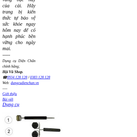
của cải.
Hãy
trang bị kiến
thức tự bảo vệ
sức khỏe ngay
hôm nay để có
hạnh phúc bền
vững cho ngày
mai.
-----
Dụng cụ Diện Chẩn
chính hãng;
Hội Vũ Shop.
☎
0934.128.128
/
0383.128.128
Web:
dungcudienchan.vn
----
Giới thiệu
Bài viết
Dụng cụ