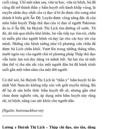
cuối cùng. Chỉ một năm sau, vừa tự học, vừa trị bệnh, bà đã
cũng đã trở thành thần y bấm huyệt nổi danh khắp vùng, là
truyền nhân duy nhất của vị đạo sĩ bí ẩn được tôn xưng như
thánh ở biên giới Ấn Độ. Luyện được công năng đặc dị của
môn bấm huyệt Thập thủ đạo của vị đạo sĩ người Pakistan
ẩn tu ở Ấn Độ, bà Huỳnh Thị Lịch tìm đường về nước. Từ
đó, dù trải qua nhiều khó khăn, bà vẫn tiếp tục tìm tòi, chữa
trị miễn phí cho người bệnh và dạy lại cho các học trò của
mình. Những căn bệnh tưởng như vô phương cứu chữa đã
được bà Lịch chữa khỏi. Vượt lên trong những thăng trầm,
mười ngón tay của người chủ trì phương pháp Thập thủ đạo
vẫn luôn lan toả dịu dàng và mãnh liệt. Sự lan tỏa từ một
tâm thế vị tha sâu sắc của một người đàn bà đã hành trình
suốt gần một trăm năm của một đời người.
Có thể nói, bà Huỳnh Thị Lịch là “thần y” bấm huyệt bí ẩn
nhất Việt Nam do không tiếp xúc với giới truyền thông. Bà
để lại di sản kiến thức bấm huyệt đồ sộ, nhưng gần như
chưa được nghiên cứu, áp dụng môn bấm huyệt này rộng
rãi, trị bệnh, nâng cao sức khỏe cho người dân.
(Nguồn: hotrosuckhoe.vn)
-----------------------------------
Lương y Huỳnh Thị Lịch – Thập chỉ đạo, tảo tần, dâng