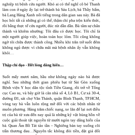
nghiệp trị bệnh cứu người. Khó ai có thể nghĩ cô bé Thanh
làm con ở ngày ấy lại trở thành bà Sáu Lịch, bà Thầy bấm,
bà Lang Hàng Xanh nổi tiếng trong dân gian sau này. Bà đã
học hỏi tất cả những gì có thể, thậm chí pha trộn kiến thức,
rồi bằng thực tế cứu người, đúc rút dần dần. Bà tâm sự chân
thành và khiêm nhường: Tôi đâu có được học. Tôi chỉ là
một người giúp việc, hoàn toàn học lỏm. Tôi cũng không
ngờ tôi chữa được thành công. Nhiều khi trăn trở suốt đêm
không ngủ được vì chữa mãi mà bệnh nhân ấy vẫn không
khỏi…
Thập chỉ đạo - Hết lòng dâng hiến…
Suốt mấy mươi năm, hầu như không ngày nào bà được
nghỉ. Sau những thời gian phiêu bạt từ Sài Gòn xuống
Bệnh viện Y học dân tộc tỉnh Tiền Giang, rồi trở về Tổng
cục Cao su, và bây giờ là căn nhà số 4, Lô B1, Cư xá 30-4,
đường Đ1, sát chợ Văn Thánh, quận Bình Thạnh, TP.HCM,
vòng tay bà vẫn luôn rộng mở đối với các bệnh nhân từ
muôn phương. Hàng trăm chiếc nạng, xe lăn để lại nơi điều
trị của bà từ xưa đến nay quả là những kỷ vật hùng hồn về
cuộc giải thoát tật nguyền từ mười ngón tay dâng hiến của
bà. Quan Âm Bồ Tát tảo tần – Nghiêng bàn tay xuống cõi
trần thương đau…Nguyên tắc không đòi tiền, đặt giá đối