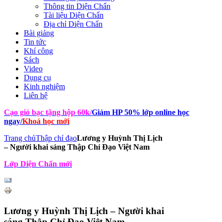
Thông tin Diện Chẩn
Tài liệu Diện Chẩn
Địa chỉ Diện Chẩn
Bài giảng
Tin tức
Khí công
Sách
Video
Dụng cụ
Kinh nghiệm
Liên hệ
Cạo gió bạc tặng hộp 60k
/
Giảm HP 50% lớp online học
ngay
/
Khoá học mới
Trang chủ
Thập chỉ đạo
Lương y Huỳnh Thị Lịch
– Người khai sáng Thập Chỉ Đạo Việt Nam
Lớp Diện Chẩn mới
Lương y Huỳnh Thị Lịch – Người khai
sáng Thập Chỉ Đạo Việt Nam