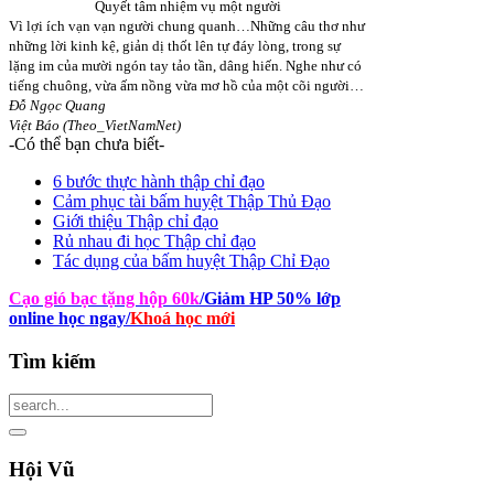
Quyết tâm nhiệm vụ một người
Vì lợi ích vạn vạn người chung quanh…Những câu thơ như
những lời kinh kệ, giản dị thốt lên tự đáy lòng, trong sự
lặng im của mười ngón tay tảo tần, dâng hiến. Nghe như có
tiếng chuông, vừa ấm nồng vừa mơ hồ của một cõi người…
Đỗ Ngọc Quang
Việt Báo (Theo_VietNamNet)
-Có thể bạn chưa biết-
6 bước thực hành thập chỉ đạo
Cảm phục tài bấm huyệt Thập Thủ Đạo
Giới thiệu Thập chỉ đạo
Rủ nhau đi học Thập chỉ đạo
Tác dụng của bấm huyệt Thập Chỉ Đạo
Cạo gió bạc tặng hộp 60k
/Giảm HP 50% lớp
online học ngay
/
Khoá học mới
Tìm
kiếm
Hội
Vũ