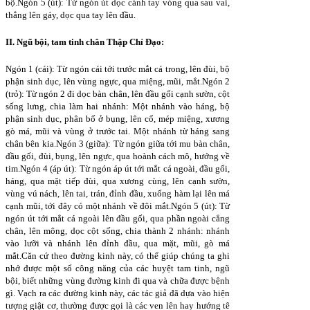
bộ.Ngón 5 (út): Từ ngón út dọc cánh tay vòng qua sau vai,
thẳng lên gáy, dọc qua tay lên đầu.
II. Ngũ bội, tam tinh chân Thập Chỉ Đạo:
Ngón 1 (cái): Từ ngón cái tới trước mắt cá trong, lên đùi, bộ
phận sinh dục, lên vùng ngực, qua miệng, mũi, mắt.Ngón 2
(trỏ): Từ ngón 2 đi dọc bàn chân, lên đầu gối cạnh sườn, cột
sống lưng, chia làm hai nhánh: Một nhánh vào háng, bộ
phận sinh dục, phân bố ở bụng, lên cổ, mép miệng, xương
gò má, mũi và vùng ở trước tai. Một nhánh từ háng sang
chân bên kia.Ngón 3 (giữa): Từ ngón giữa tới mu bàn chân,
đầu gối, đùi, bụng, lên ngực, qua hoành cách mô, hướng về
tim.Ngón 4 (áp út): Từ ngón áp út tới mắt cá ngoài, đầu gối,
háng, qua mặt tiếp đùi, qua xương cùng, lên cạnh sườn,
vùng vú nách, lên tai, trán, đỉnh đầu, xuống hàm lại lên má
cạnh mũi, tới đây có một nhánh về đôi mắt.Ngón 5 (út): Từ
ngón út tới mắt cá ngoài lên đầu gối, qua phần ngoài cẳng
chân, lên mông, dọc cột sống, chia thành 2 nhánh: nhánh
vào lưỡi và nhánh lên đỉnh đầu, qua mặt, mũi, gò má
mắt.Căn cứ theo đường kinh này, có thể giúp chúng ta ghi
nhớ được một số công năng của các huyệt tam tinh, ngũ
bội, biết những vùng đường kinh đi qua và chữa được bệnh
gì. Vạch ra các đường kinh này, các tác giả đã dựa vào hiện
tượng giật cơ, thường được gọi là các ven lên hay hướng tê