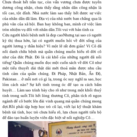
Chưa thoát hết trần tục, còn vấn vương chưa được tuyên
dương công nhận, chưa thấy rằng nhân dân công nhận là
tối cao, tột đỉnh. Nhà nước làm sao thấy hết được sự việc
của nhân dân đã làm. Địa vị của nhà nước ban chẳng qua là
phù vân của xã hội. Ban hay không ban, mình cứ việc làm
tròn nhiệm vụ đối với nhân dân.Tôi vui với bản tình ca
Cứu người khỏi bệnh mới là đẹp caoNhưng tại sao có người
kỳ thị thua hờn, lại có người muốn hỏi về đời sống của
người lương y thần hiệu? Vì một lẽ rất đơn giản! Vì Cô đã
nổi danh chữa bệnh mà quần chúng muốn hiểu rõ đời cô
như của đức Phật. Đó là cái khổ của những người đã nổi
tiếng! Quần chúng muốn đọc một cuốn sách về đời Cô như
một tiểu thuyết dài thật dài mới thoả mãn được nhu cầu
tình cảm của quần chúng. Đi Pháp, Nhật Bản, Ấn Độ,
Pakistan… ở mỗi nơi có gì lạ, trong óc suy nghĩ ra sao, học
lỏm cách nào? Sự kết tinh trong óc để tạo ra cách bấm
huyệt… Làm sao trình bày cho rõ như trong một khối thuỷ
tinh trong suốt.Tôi hết lòng thương Cô, phân tích rõ ngọn
ngành để cô bước lên đài vinh quang mà quần chúng mong
đợi.Rồi phải tập hợp học trò cũ lại, viết lại kỹ thuật khám
bệnh tài tình, học trò chưa hiểu rõ, lựa chọn người tiến bộ
để đào tạo huấn luyện viên đặc biệt sẽ nối nghiệp Cô…