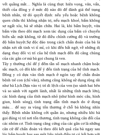
vết quầng mắt… Nghĩa là cùng thực hiện vọng, văn, vấn,
thiết của đông y ở mức độ nào đó để đánh giá thể trạng
bệnh nhân, từ đó quyết định: nếu yếu hoặc bệnh không
quen chữa thì không nhận trị, nếu mạch khoẻ, bấm không
sợ ngất xỉu, bà sẽ nhận chữa. Hai là, khi bấm huyệt, vừa
bấm vừa theo dõi mạch xem tác dụng của bấm có chuyển
biến sắc mặt không, từ đó điều chỉnh cường độ và trường
độ bấm huyệt.Sự độc đáo trong cách chẩn đoán của bà là
nhận xét rất tinh vi tỉ mỉ, có khi đến bất ngờ, về những dị
dạng thay đổi vị trí của hệ tĩnh mạch đến độ căng chùng
của các gân cơ mà bà gọi chung là ven.
Tây y thường chỉ để ý đếm tần số mạch nhanh chậm hoặc
sắc mạch, có đôi khi để ý đến tình trạng của hệ tĩnh mạch.
Đông y có dựa vào tĩnh mạch ở ngón tay để chẩn đoán
bệnh trẻ con (chỉ văn), nhưng cũng không sử dụng rộng rãi
như bà Lịch.Dựa vào vị trí di lệch của ven (so sánh hai bên
và so sánh với người lành, nhất là những tĩnh mạch lớn),
các hình dạng của tĩnh mạch nhỏ (như hình móc câu, hình
giun, hình sóng), tình trạng dẫn tĩnh mạch do ứ đọng
máu… để suy ra vùng tổn thương ở chỗ bà không nhìn
thấy. Bệnh nhân không cởi quần áo, nhưng nhiều khi bà
gọi đúng vị trí nơi tổn thương, tình trạng không cân đối của
các nhóm cơ. Tình trạng căng cứng của các gân cơ là những
căn cứ để chẩn đoán và theo dõi kết quả của bà ngay sau
lúc bấm huyệt hay sau một liệu trình điều trị có kết hợp với