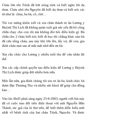
Cháu lớn tên Trình đã bớt nóng tính và biết nghe lời dạ
thưa. Cháu nhỏ tên Nguyên đã biết dạ thưa và biết nói các
từ như là: chùa, ba bà, cô, chờ…
Tôi vui mừng khôn xiết và xin chân thành tri ân Lương y
Huỳnh Thị Lịch đã không quản tuổi già sức yếu đã bỏ công
chữa chạy cho con tôi mà không đòi hỏi điều kiện gì. Bà
chữa cho 2 cháu biết nói, biết đi học thì chẳng khác nào bà
đã cứu sống cháu, sau này khi lớn lên, lấy vợ, đẻ con, gia
đình cháu mai sau sẽ mãi mãi nhớ đến ơn bà.
Xin cầu chúc cho Lương y nhiều tuổi thọ để cứu nhân độ
thế.
Xin các cấp chính quyền tạo điều kiện để Lương y Huỳnh
Thị Lịch được giúp đời nhiều hơn nữa.
Một lần nữa, gia đình chúng tôi xin tri ân bà, kính chúc bà
được Đại Thượng Thọ và nhiều sức khoẻ để giúp cho đồng
bào…
Vào lúc 6h45 phút sáng ngày 25-6-2003, người viết bài này
đã có cuộc trao đổi trên điện thoại với anh Nguyễn Hữu
Thành, tác giả của lá thư trên, để biết thêm diễn biến mới
nhất về bệnh tình của hai cháu Trình, Nguyên. Và được