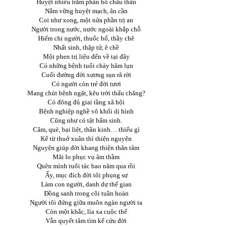
Huyệt nhiều trăm phân bố châu thân
Nắm vững huyệt mạch, ân cần
Coi như xong, một nửa phần trị an
Người trong nước, nước ngoài khắp chỗ
Hiếm chi người, thuốc bổ, thầy chê
Nhất sinh, thập tử, ê chề
Một phen trị liệu đến về tại đây
Có những bệnh tuổi chày hãm lụn
Cuối đường đời xương sụn rã rời
Có người còn trẻ đời tươi
Mang chút bệnh ngặt, kêu trời thấu chăng?
Có đông đủ giai tầng xã hội
Bệnh nghiệp nghề vô khối dị hình
Cũng như có tật bẩm sinh.
Câm, què, bại liệt, thần kinh… thiếu gì
Kể từ thuở xuân thì thiện nguyện
Nguyện giúp đời khang thiện thân tâm
Mãi lo phục vụ âm thầm
Quên mình tuổi tác bao năm qua rồi
Ấy, mục đích đời tôi phụng sự
Làm con người, danh dự thế gian
Đồng sanh trong cõi tuần hoàn
Người tôi đứng giữa muôn ngàn người ta
Còn một khắc, lìa xa cuộc thế
Vẫn quyết tâm tìm kế cứu đời