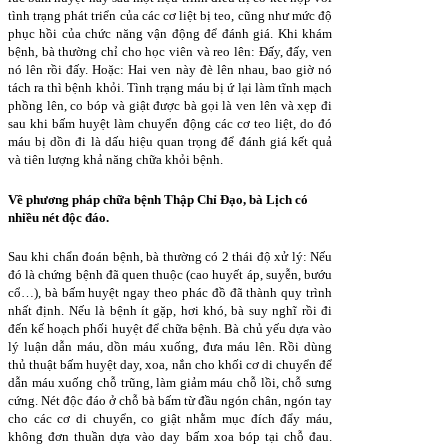
tình trạng phát triển của các cơ liệt bị teo, cũng như mức độ
phục hồi của chức năng vận động để đánh giá. Khi khám
bệnh, bà thường chỉ cho học viên và reo lên: Đấy, đấy, ven
nó lên rồi đấy. Hoặc: Hai ven này đè lên nhau, bao giờ nó
tách ra thì bệnh khỏi. Tình trạng máu bị ứ lại làm tĩnh mạch
phồng lên, co bóp và giật được bà gọi là ven lên và xẹp đi
sau khi bấm huyệt làm chuyển động các cơ teo liệt, do đó
máu bị dồn đi là dấu hiệu quan trọng để đánh giá kết quả
và tiên lượng khả năng chữa khỏi bệnh.
Về phương pháp chữa bệnh Thập Chỉ Đạo, bà Lịch có
nhiều nét độc đáo.
Sau khi chẩn đoán bệnh, bà thường có 2 thái độ xử lý: Nếu
đó là chứng bệnh đã quen thuộc (cao huyết áp, suyễn, bướu
cổ…), bà bấm huyệt ngay theo phác đồ đã thành quy trình
nhất định. Nếu là bệnh ít gặp, hơi khó, bà suy nghĩ rồi đi
đến kế hoạch phối huyệt để chữa bệnh. Bà chủ yếu dựa vào
lý luận dẫn máu, dồn máu xuống, đưa máu lên. Rồi dùng
thủ thuật bấm huyệt day, xoa, nắn cho khối cơ di chuyển để
dẫn máu xuống chỗ trũng, làm giảm máu chỗ lồi, chỗ sưng
cứng. Nét độc đáo ở chỗ bà bấm từ đầu ngón chân, ngón tay
cho các cơ di chuyển, co giật nhằm mục đích đẩy máu,
không đơn thuần dựa vào day bấm xoa bóp tại chỗ đau.