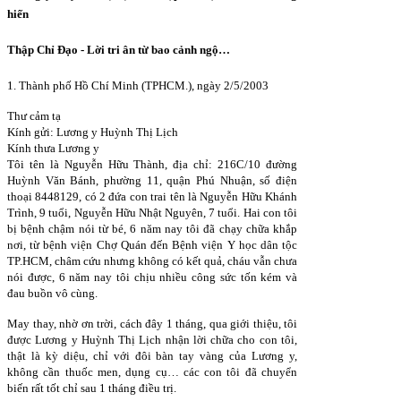
hiến
Thập Chỉ Đạo - Lời tri ân từ bao cảnh ngộ…
1. Thành phố Hồ Chí Minh (TPHCM.), ngày 2/5/2003
Thư cảm tạ
Kính gửi: Lương y Huỳnh Thị Lịch
Kính thưa Lương y
Tôi tên là Nguyễn Hữu Thành, địa chỉ: 216C/10 đường
Huỳnh Văn Bánh, phường 11, quận Phú Nhuận, số điện
thoại 8448129, có 2 đứa con trai tên là Nguyễn Hữu Khánh
Trình, 9 tuổi, Nguyễn Hữu Nhật Nguyên, 7 tuổi. Hai con tôi
bị bệnh chậm nói từ bé, 6 năm nay tôi đã chạy chữa khắp
nơi, từ bệnh viện Chợ Quán đến Bệnh viện Y học dân tộc
TP.HCM, châm cứu nhưng không có kết quả, cháu vẫn chưa
nói được, 6 năm nay tôi chịu nhiều công sức tốn kém và
đau buồn vô cùng.
May thay, nhờ ơn trời, cách đây 1 tháng, qua giới thiệu, tôi
được Lương y Huỳnh Thị Lịch nhận lời chữa cho con tôi,
thật là kỳ diệu, chỉ với đôi bàn tay vàng của Lương y,
không cần thuốc men, dụng cụ… các con tôi đã chuyển
biến rất tốt chỉ sau 1 tháng điều trị.