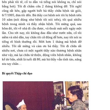
bên phải tôi tê, cổ to dần và tiếng nói không ra, chỉ nói
bằng hơi). Tôi đi châm cứu 2 tháng không đỡ. Tôi nghĩ
cũng rất hên, gặp người biết bà thầy chữa bệnh tài giỏi,
6/7/1995, đưa tôi đến. Bà thầy coi bệnh nói tôi bị bệnh trên
10 năm (nói đúng như bệnh tôi nói trên), tôi quá nhiều
bệnh trong mình và thầy nhận bệnh. Tôi mừng quá, sau
hôm đó, tôi về nhà đi cầu được, và thoải mái mỗi ngày một
lần. Cho tới nay, tôi không đau đầu như trước nữa, cổ tôi
mềm và nhỏ dần, tay chân tôi cử động dễ hơn, nay tôi nói ra
tiếng rõ bình thường rồi. Mới hơn 1 tháng mà bệnh đỡ
nhiều. Tôi rất mừng và cám ơn bà thầy. Tôi đi chữa rất
nhiều nơi, chưa có một người thầy nào thương bệnh nhân
như vậy, mà lại chữa từ thiện, động viên bệnh nhân, không
kể dơ bẩn, nhất là tuổi đã 80, mà bà thầy vẫn tỉnh táo, nâng
niu tay chân…
Bí quyết Thập chỉ đạo