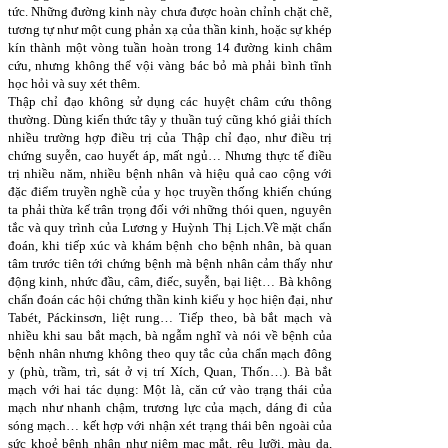
tức. Những đường kinh này chưa được hoàn chỉnh chặt chẽ,
tương tự như một cung phản xạ của thần kinh, hoặc sự khép
kín thành một vòng tuần hoàn trong 14 đường kinh châm
cứu, nhưng không thể vội vàng bác bỏ mà phải bình tĩnh
học hỏi và suy xét thêm.
Thập chỉ đạo không sử dụng các huyệt châm cứu thông
thường. Dùng kiến thức tây y thuần tuý cũng khó giải thích
nhiều trường hợp điều trị của Thập chỉ đạo, như điều trị
chứng suyễn, cao huyết áp, mất ngủ… Nhưng thực tế điều
trị nhiều năm, nhiều bệnh nhân và hiệu quả cao cộng với
đặc điểm truyền nghề của y học truyền thống khiến chúng
ta phải thừa kế trân trọng đối với những thói quen, nguyên
tắc và quy trình của Lương y Huỳnh Thị Lịch.Về mặt chẩn
đoán, khi tiếp xúc và khám bệnh cho bệnh nhân, bà quan
tâm trước tiên tới chứng bệnh mà bệnh nhân cảm thấy như
động kinh, nhức đầu, câm, điếc, suyễn, bại liệt… Bà không
chẩn đoán các hội chứng thần kinh kiểu y học hiện đại, như
Tabét, Páckinsơn, liệt rung… Tiếp theo, bà bắt mạch và
nhiều khi sau bắt mạch, bà ngẫm nghĩ và nói về bệnh của
bệnh nhân nhưng không theo quy tắc của chẩn mạch đông
y (phù, trầm, trì, sát ở vị trí Xích, Quan, Thốn…). Bà bắt
mạch với hai tác dụng: Một là, căn cứ vào trạng thái của
mạch như nhanh chậm, trương lực của mạch, dáng đi của
sóng mạch… kết hợp với nhận xét trạng thái bên ngoài của
sức khoẻ bệnh nhân như niêm mạc mắt, rêu lưỡi, màu da,