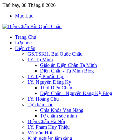
Thứ bảy, 08 Tháng 8 2026
Mục Lục
Trang Chủ
Lớp học
Diện chẩn
GS.TSKH. Bùi Quốc Châu
LY. Tạ Minh
Giáo án Diện Chẩn Tạ Minh
Diện Chẩn - Tạ Minh Blog
LY. Lý Phước Lộc
LY. Nguyễn Đăng Kỳ
Thời Diện Chẩn
Diện Chẩn - Nguyễn Đăng Kỳ Blog
LY. Hoàng Chu
Tự chăm sóc
Chìa Khóa Vạn Năng
Tự chăm sóc mình
Diện Chẩn Hà Nội
LY. Phạm Huy Thiệu
Vũ Văn Hội
Kinh nghiệm lâm sàng