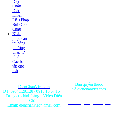
Diện
Chẩn
Điều
Khiển
Liệu Pháp
Bùi Quốc
Châu
Khắc
phục cận
thị bằng
phương
pháp tự
nhiên –
Các bài
tập cho
mắt
Bản quyền thuộc
DienChanViet.com
về
dienchanviet.com
ĐT:
0934.128.128
/
0915.15.67.15
Nội dung trên trang web chỉ
Dụng cụ chính hãng
|
Video Diện
mang tính chất tham khảo.
Chẩn
Ghi rõ nguồn gốc khi phát
Email:
dienchanviet@gmail.com
hành lại từ Website này