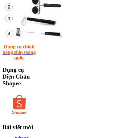
Dụng cụ chính
hãng ship toàng
quốc
Dụng
cụ
Diện Chẩn
Shopee
Bài
viết mới