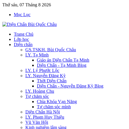
Thứ sáu, 07 Tháng 8 2026
Mục Lục
Trang Chủ
Lớp học
Diện chẩn
GS.TSKH. Bùi Quốc Châu
LY. Tạ Minh
Giáo án Diện Chẩn Tạ Minh
Diện Chẩn - Tạ Minh Blog
LY. Lý Phước Lộc
LY. Nguyễn Đăng Kỳ
Thời Diện Chẩn
Diện Chẩn - Nguyễn Đăng Kỳ Blog
LY. Hoàng Chu
Tự chăm sóc
Chìa Khóa Vạn Năng
Tự chăm sóc mình
Diện Chẩn Hà Nội
LY. Phạm Huy Thiệu
Vũ Văn Hội
Kinh nghiệm lâm sàng