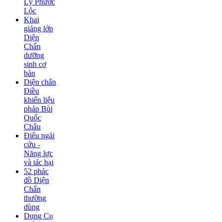
Lý Phước
Lộc
Khai
giảng lớp
Diện
Chẩn
dưỡng
sinh cơ
bản
Diện chẩn
Điều
khiển liệu
pháp Bùi
Quốc
Châu
Điếu ngải
cứu -
Năng lực
và tác hại
52 phác
đồ Diện
Chẩn
thường
dùng
Dụng Cụ