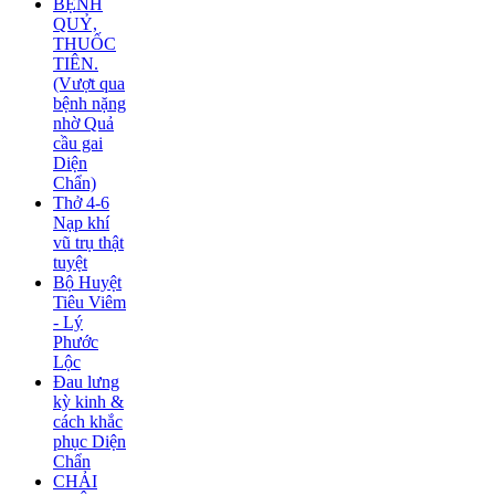
BỆNH
QUỶ,
THUỐC
TIÊN.
(Vượt qua
bệnh nặng
nhờ Quả
cầu gai
Diện
Chẩn)
Thở 4-6
Nạp khí
vũ trụ thật
tuyệt
Bộ Huyệt
Tiêu Viêm
- Lý
Phước
Lộc
Đau lưng
kỳ kinh &
cách khắc
phục Diện
Chẩn
CHẢI