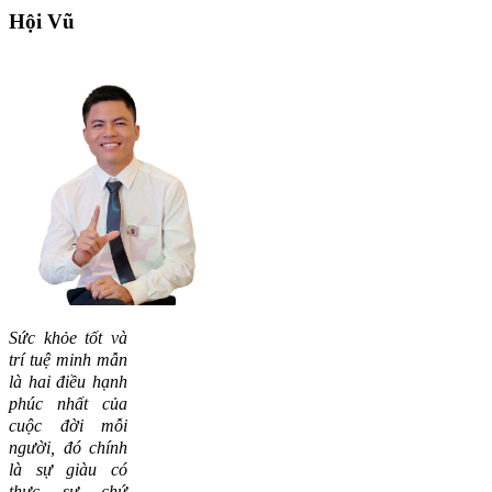
Hội
Vũ
Sức khỏe tốt và
trí tuệ minh mẫn
là hai điều hạnh
phúc nhất của
cuộc đời mỗi
người, đó chính
là sự giàu có
thực sự chứ