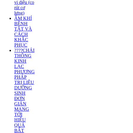
vi diệu (co
rút cơ
lưng)
ÂM KHÍ
BỆNH
TẬT VÀ
CÁCH
KHẮC
PHỤC
????CHẢI
THÔNG
KINH
LẠC
PHƯƠNG
PHÁP
TRỊ LIỆU
DƯỠNG
SINH
ĐƠN
GIẢN
MANG
TỚI
HIỆU
QUẢ
BẤT