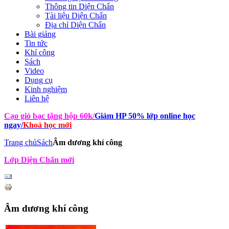
Thông tin Diện Chẩn
Tài liệu Diện Chẩn
Địa chỉ Diện Chẩn
Bài giảng
Tin tức
Khí công
Sách
Video
Dụng cụ
Kinh nghiệm
Liên hệ
Cạo gió bạc tặng hộp 60k
/
Giảm HP 50% lớp online học
ngay
/
Khoá học mới
Trang chủ
Sách
Âm dương khí công
Lớp Diện Chẩn mới
Âm dương khí công