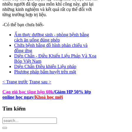
nhiều người đã tập qua môn khí công này, ghi lại
những kinh nghiệm và kết quả rất cụ thể đối với
từng trường hợp trị liệu.
-Có thể bạn chưa biết-
Ẩm thực dưỡng sinh - phòng bệnh bằng
cách ăn uống đúng phép
Chữa bệnh bằng đồ hình phản chiếu và
đồng ứng
Diện Chẩn - Điều Khiển Liệu Pháp Và Xoa
Bóp Việt Nam
Diện Chẩn Điều khiển Liệu pháp
Phương pháp bấm huyệt trên mặt
< Trang trước
Trang sau >
Cạo gió bạc tặng hộp 60k
/Giảm HP 50% lớp
online học ngay
/
Khoá học mới
Tìm
kiếm