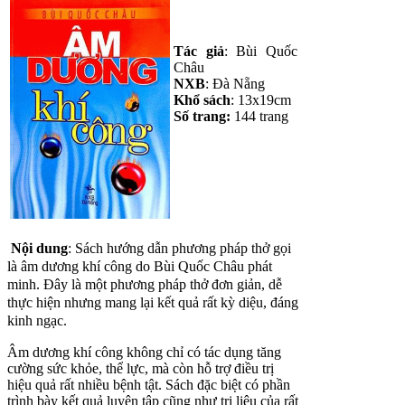
Tác giả
: Bùi Quốc
Châu
NXB
: Đà Nẵng
Khổ sách
: 13x19cm
Số trang:
144 trang
Nội dung
: Sách hướng dẫn phương pháp thở gọi
là âm dương khí công do Bùi Quốc Châu phát
minh. Đây là một phương pháp thở đơn giản, dễ
thực hiện nhưng mang lại kết quả rất kỳ diệu, đáng
kinh ngạc.
Âm dương khí công không chỉ có tác dụng tăng
cường sức khỏe, thể lực, mà còn hỗ trợ điều trị
hiệu quả rất nhiều bệnh tật. Sách đặc biệt có phần
trình bày kết quả luyện tập cũng như trị liệu của rất