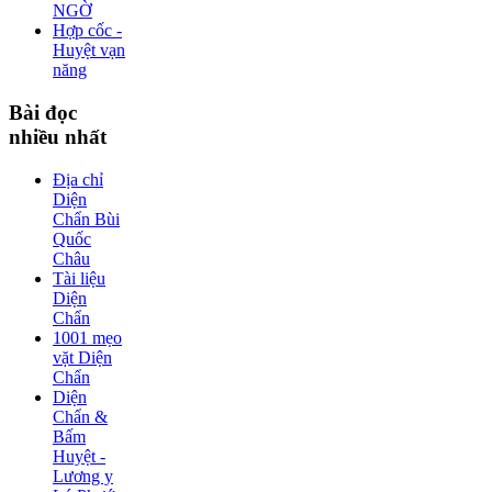
NGỜ
Hợp cốc -
Huyệt vạn
năng
Bài
đọc
nhiều nhất
Địa chỉ
Diện
Chẩn Bùi
Quốc
Châu
Tài liệu
Diện
Chẩn
1001 mẹo
vặt Diện
Chẩn
Diện
Chẩn &
Bấm
Huyệt -
Lương y