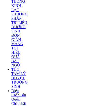
THÔNG
KINH
LẠC
PHƯƠNG
PHÁP
TRỊ LIỆU
DƯỠNG
SINH
ĐƠN
GIẢN
MANG
TỚI
HIỆU
QUẢ
BẤT
NGỜ
TÚC
TAM LÝ
HUYỆT
TRƯỜNG
SINH
Diện
Chẩn Bùi
Quốc
Châu thật