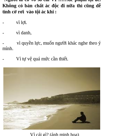
Không có bản chất ác độc đi nữa thì cũng dễ
tình cờ rơi vào tội ác khi :
- vì lợi.
- vì danh,
- vì quyền lực, muốn người khác nghe theo ý
mình.
- Vì tự vệ quá mức cần thiết.
Vì cái gì? (ảnh minh họa)