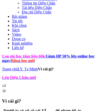
Thông tin Diện Chẩn
Tài liệu Diện Chẩn
Địa chỉ Diện Chẩn
Bài giảng
Tin tức
Khí công
Sách
Video
Dụng cụ
Kinh nghiệm
Liên hệ
Cạo gió bạc tặng hộp 60k
/
Giảm HP 50% lớp online học
ngay
/
Khoá học mới
Trang chủ
LY. Tạ Minh
Vì cái gì?
Lớp Diện Chẩn mới
Vì cái gì?
Người ta có vô số cái VÌ ……để phạm tội ác.