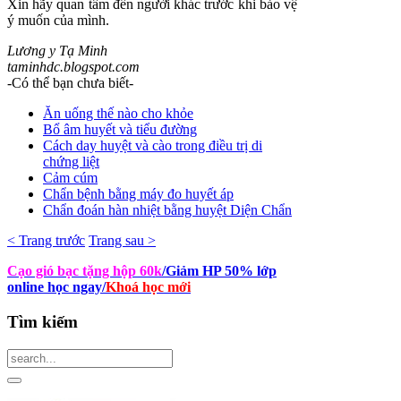
Xin hãy quan tâm đến người khác trước khi bảo vệ
ý muốn của mình.
Lương y Tạ Minh
taminhdc.blogspot.com
-Có thể bạn chưa biết-
Ăn uống thế nào cho khỏe
Bổ âm huyết và tiểu đường
Cách day huyệt và cào trong điều trị di
chứng liệt
Cảm cúm
Chẩn bệnh bằng máy đo huyết áp
Chẩn đoán hàn nhiệt bằng huyệt Diện Chẩn
< Trang trước
Trang sau >
Cạo gió bạc tặng hộp 60k
/Giảm HP 50% lớp
online học ngay
/
Khoá học mới
Tìm
kiếm