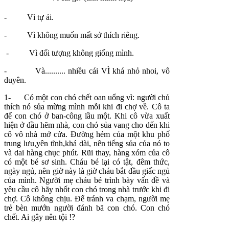
- Vì tự ái.
- Vì không muốn mất sở thích riêng.
- Vì đối tượng không giống mình.
- Và.......... nhiều cái VÌ khá nhỏ nhoi, vô
duyên.
1- Có một con chó chết oan uổng vì: người chủ
thích nó sủa mừng mình mỗi khi đi chợ về. Cô ta
để con chó ở ban-công lầu một. Khi cô vừa xuất
hiện ở đầu hẽm nhà, con chó sủa vang cho dến khi
cô vô nhà mở cửa. Đường hẻm của một khu phố
trung lưu,yên tĩnh,khá dài, nên tiếng sủa của nó to
và dai hàng chục phút. Rũi thay, hàng xóm của cô
có một bé sơ sinh. Cháu bé lại có tật, đêm thức,
ngày ngủ, nên giờ này là giờ cháu bắt đầu giấc ngủ
của mình. Người mẹ cháu bé trình bày vấn đề và
yêu cầu cô hãy nhốt con chó trong nhà trước khi đi
chợ. Cô không chịu. Để tránh va chạm, người mẹ
trẻ bèn mướn người đánh bã con chó. Con chó
chết. Ai gây nên tội !?