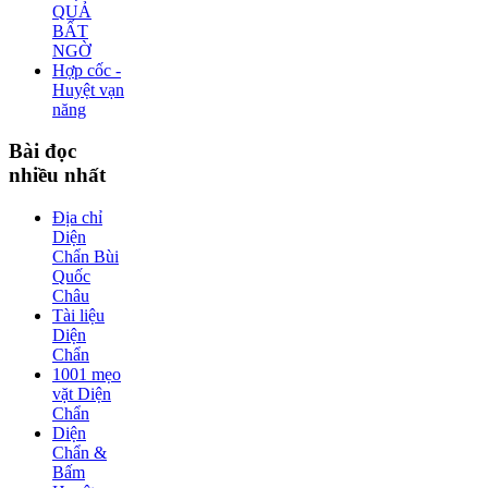
QUẢ
BẤT
NGỜ
Hợp cốc -
Huyệt vạn
năng
Bài
đọc
nhiều nhất
Địa chỉ
Diện
Chẩn Bùi
Quốc
Châu
Tài liệu
Diện
Chẩn
1001 mẹo
vặt Diện
Chẩn
Diện
Chẩn &
Bấm