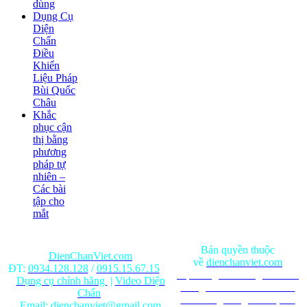
dùng
Dụng Cụ
Diện
Chẩn
Điều
Khiển
Liệu Pháp
Bùi Quốc
Châu
Khắc
phục cận
thị bằng
phương
pháp tự
nhiên –
Các bài
tập cho
mắt
Bản quyền thuộc
DienChanViet.com
về
dienchanviet.com
ĐT:
0934.128.128
/
0915.15.67.15
Nội dung trên trang web chỉ
Dụng cụ chính hãng
|
Video Diện
mang tính chất tham khảo.
Chẩn
Ghi rõ nguồn gốc khi phát
Email:
dienchanviet@gmail.com