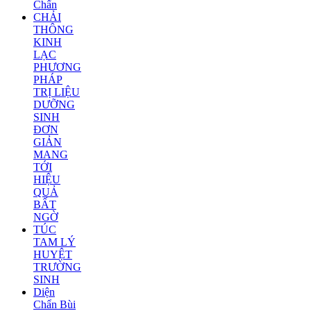
Chẩn
CHẢI
THÔNG
KINH
LẠC
PHƯƠNG
PHÁP
TRỊ LIỆU
DƯỠNG
SINH
ĐƠN
GIẢN
MANG
TỚI
HIỆU
QUẢ
BẤT
NGỜ
TÚC
TAM LÝ
HUYỆT
TRƯỜNG
SINH
Diện
Chẩn Bùi