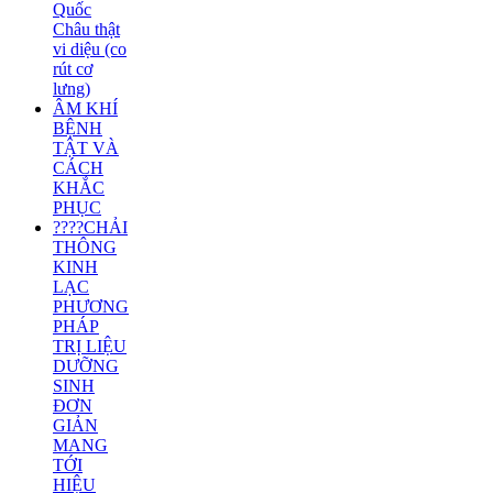
Quốc
Châu thật
vi diệu (co
rút cơ
lưng)
ÂM KHÍ
BỆNH
TẬT VÀ
CÁCH
KHẮC
PHỤC
????CHẢI
THÔNG
KINH
LẠC
PHƯƠNG
PHÁP
TRỊ LIỆU
DƯỠNG
SINH
ĐƠN
GIẢN
MANG
TỚI
HIỆU