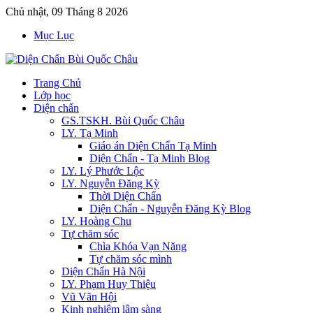
Chủ nhật, 09 Tháng 8 2026
Mục Lục
Trang Chủ
Lớp học
Diện chẩn
GS.TSKH. Bùi Quốc Châu
LY. Tạ Minh
Giáo án Diện Chẩn Tạ Minh
Diện Chẩn - Tạ Minh Blog
LY. Lý Phước Lộc
LY. Nguyễn Đăng Kỳ
Thời Diện Chẩn
Diện Chẩn - Nguyễn Đăng Kỳ Blog
LY. Hoàng Chu
Tự chăm sóc
Chìa Khóa Vạn Năng
Tự chăm sóc mình
Diện Chẩn Hà Nội
LY. Phạm Huy Thiệu
Vũ Văn Hội
Kinh nghiệm lâm sàng