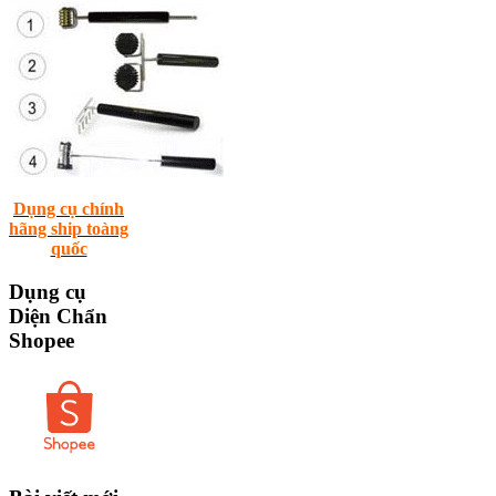
Dụng cụ chính
hãng ship toàng
quốc
Dụng
cụ
Diện Chẩn
Shopee