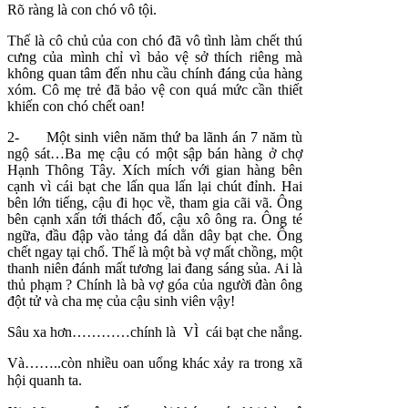
Rõ ràng là con chó vô tội.
Thế là cô chủ của con chó đã vô tình làm chết thú
cưng của mình chỉ vì bảo vệ sở thích riêng mà
không quan tâm đến nhu cầu chính đáng của hàng
xóm. Cô mẹ trẻ đã bảo vệ con quá mức cần thiết
khiến con chó chết oan!
2- Một sinh viên năm thứ ba lãnh án 7 năm tù
ngộ sát…Ba mẹ cậu có một sập bán hàng ở chợ
Hạnh Thông Tây. Xích mích với gian hàng bên
cạnh vì cái bạt che lấn qua lấn lại chút đỉnh. Hai
bên lớn tiếng, cậu đi học về, tham gia cãi vã. Ông
bên cạnh xấn tới thách đố, cậu xô ông ra. Ông té
ngữa, đầu đập vào tảng đá dằn dây bạt che. Ông
chết ngay tại chổ. Thế là một bà vợ mất chồng, một
thanh niên đánh mất tương lai đang sáng sủa. Ai là
thủ phạm ? Chính là bà vợ góa của người đàn ông
đột tử và cha mẹ của cậu sinh viên vậy!
Sâu xa hơn…………chính là VÌ cái bạt che nắng.
Và……..còn nhiều oan uổng khác xảy ra trong xã
hội quanh ta.