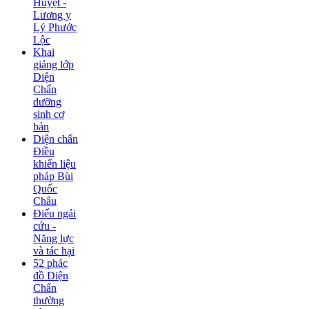
Huyệt -
Lương y
Lý Phước
Lộc
Khai
giảng lớp
Diện
Chẩn
dưỡng
sinh cơ
bản
Diện chẩn
Điều
khiển liệu
pháp Bùi
Quốc
Châu
Điếu ngải
cứu -
Năng lực
và tác hại
52 phác
đồ Diện
Chẩn
thường