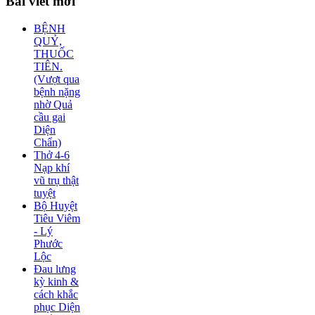
Bài
viết mới
BỆNH
QUỶ,
THUỐC
TIÊN.
(Vượt qua
bệnh nặng
nhờ Quả
cầu gai
Diện
Chẩn)
Thở 4-6
Nạp khí
vũ trụ thật
tuyệt
Bộ Huyệt
Tiêu Viêm
- Lý
Phước
Lộc
Đau lưng
kỳ kinh &
cách khắc
phục Diện