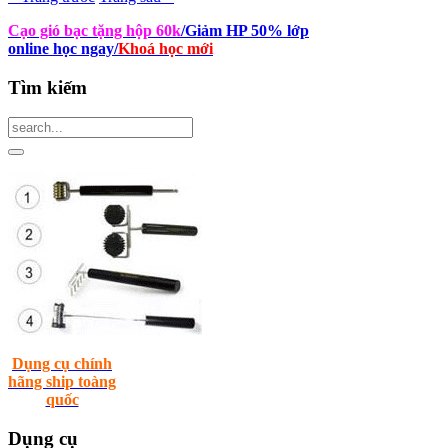
Cạo gió bạc tặng hộp 60k
/Giảm HP 50% lớp
online học ngay
/
Khoá học mới
Tìm
kiếm
Dụng cụ chính
hãng ship toàng
quốc
Dụng
cụ