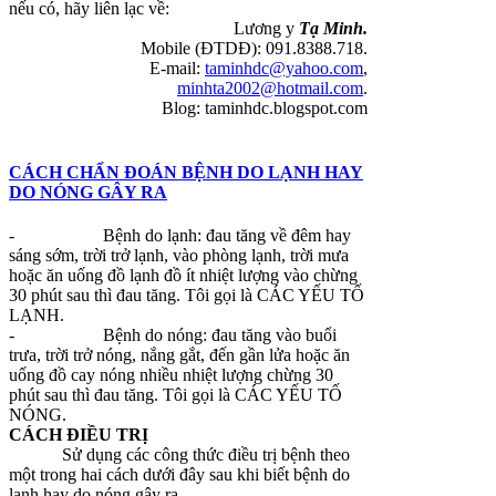
nếu có, hãy liên lạc về:
Lương y
Tạ Minh.
Mobile (ĐTDĐ): 091.8388.718.
E-mail:
taminhdc@yahoo.com
,
minhta2002@hotmail.com
.
Blog: taminhdc.blogspot.com
CÁCH CHẨN ĐOÁN BỆNH DO LẠNH HAY
DO NÓNG GÂY RA
-
Bệnh do lạnh: đau tăng về đêm hay
sáng sớm, trời trở lạnh, vào phòng lạnh, trời mưa
hoặc ăn uống đồ lạnh đồ ít nhiệt lượng vào chừng
30 phút sau thì đau tăng. Tôi gọi là CÁC YẾU TỐ
LẠNH.
-
Bệnh do nóng: đau tăng vào buổi
trưa, trời trở nóng, nắng gắt, đến gần lửa hoặc ăn
uống đồ cay nóng nhiều nhiệt lượng chừng 30
phút sau thì đau tăng. Tôi gọi là CÁC YẾU TỐ
NÓNG.
CÁCH ĐIỀU TRỊ
Sử dụng các công thức điều trị bệnh theo
một trong hai cách dưới đây sau khi biết bệnh do
lạnh hay do nóng gây ra.