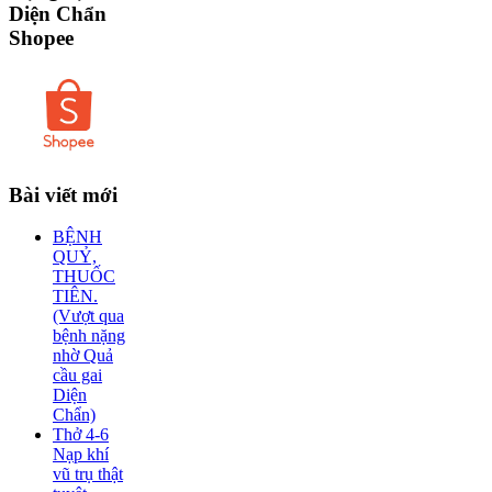
Diện Chẩn
Shopee
Bài
viết mới
BỆNH
QUỶ,
THUỐC
TIÊN.
(Vượt qua
bệnh nặng
nhờ Quả
cầu gai
Diện
Chẩn)
Thở 4-6
Nạp khí
vũ trụ thật