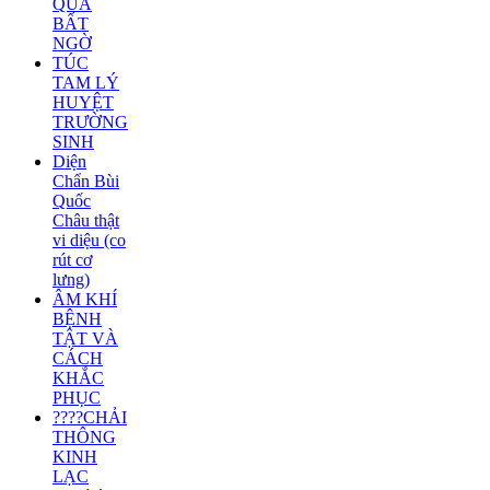
QUẢ
BẤT
NGỜ
TÚC
TAM LÝ
HUYỆT
TRƯỜNG
SINH
Diện
Chẩn Bùi
Quốc
Châu thật
vi diệu (co
rút cơ
lưng)
ÂM KHÍ
BỆNH
TẬT VÀ
CÁCH
KHẮC
PHỤC
????CHẢI
THÔNG
KINH
LẠC