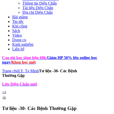
Thông tin Diện Chẩn
Tài liệu Diện Chẩn
Địa chỉ Diện Chẩn
Bài giảng
Tin tức
Khí công
Sách
Video
Dụng cụ
Kinh nghiệm
Liên hệ
Cạo gió bạc tặng hộp 60k
/
Giảm HP 50% lớp online học
ngay
/
Khoá học mới
Trang chủ
LY. Tạ Minh
Tư liệu -30- Các Bệnh
Thường Gặp
Lớp Diện Chẩn mới
Tư liệu -30- Các Bệnh Thường Gặp