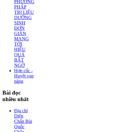
PHƯƠNG
PHÁP
TRỊ LIỆU
DƯỠNG
SINH
ĐƠN
GIẢN
MANG
TỚI
HIỆU
QUẢ
BẤT
NGỜ
Hợp cốc -
Huyệt vạn
năng
Bài
đọc
nhiều nhất
Địa chỉ
Diện
Chẩn Bùi
Quốc
Châu