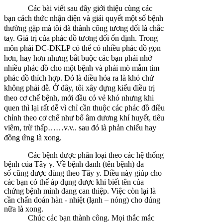
Các bài viết sau đây giới thiệu cùng các
bạn cách thức nhận diện và giải quyết một số bệnh
thường gặp mà tôi đã thành công tương đối là chắc
tay. Giá trị của phác đồ tương đối ổn định. Trong
môn phái DC-ĐKLP có thể có nhiều phác đồ gọn
hơn, hay hơn nhưng bắt buộc các bạn phải nhớ
nhiều phác đồ cho một bệnh và phải mò mẫm tìm
phác đồ thích hợp. Đó là điều hóa ra là khó chứ
không phải dễ. Ở đây, tôi xây dựng kiểu điều trị
theo cơ chế bệnh, mới đầu có vẻ khó nhưng khi
quen thì lại rất dễ vì chỉ cần thuộc các phác đồ điều
chỉnh theo cơ chế như bổ âm dương khí huyết, tiêu
viêm, trừ thấp……v.v.. sau đó là phản chiếu hay
đồng ứng là xong.
Các bệnh được phân loại theo các hệ thống
bệnh của Tây y. Về bệnh danh (tên bệnh) đa
số cũng được dùng theo Tây y. Điều này giúp cho
các bạn có thể áp dụng được khi biết tên của
chứng bệnh mình đang can thiệp. Việc còn lại là
cần chẩn đoán hàn - nhiệt (lạnh – nóng) cho đúng
nữa là xong.
Chúc các bạn thành công. Mọi thắc mắc