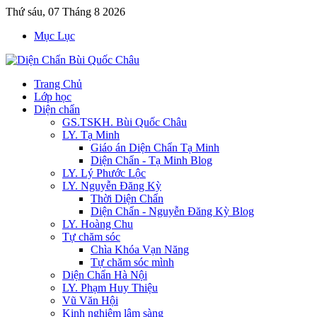
Thứ sáu, 07 Tháng 8 2026
Mục Lục
Trang Chủ
Lớp học
Diện chẩn
GS.TSKH. Bùi Quốc Châu
LY. Tạ Minh
Giáo án Diện Chẩn Tạ Minh
Diện Chẩn - Tạ Minh Blog
LY. Lý Phước Lộc
LY. Nguyễn Đăng Kỳ
Thời Diện Chẩn
Diện Chẩn - Nguyễn Đăng Kỳ Blog
LY. Hoàng Chu
Tự chăm sóc
Chìa Khóa Vạn Năng
Tự chăm sóc mình
Diện Chẩn Hà Nội
LY. Phạm Huy Thiệu
Vũ Văn Hội
Kinh nghiệm lâm sàng