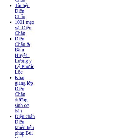
Tài liệu
Diện
Chẩn
1001 mẹo
vặt Diện
Chẩn
Diện
Chẩn &
Bấm
Huyệt -
Lương y
Lý Phước
Lộc
Khai
giảng lớp
Diện
Chẩn
dưỡng
sinh cơ
bản
Diện chẩn
Điều
khiển liệu
pháp Bùi