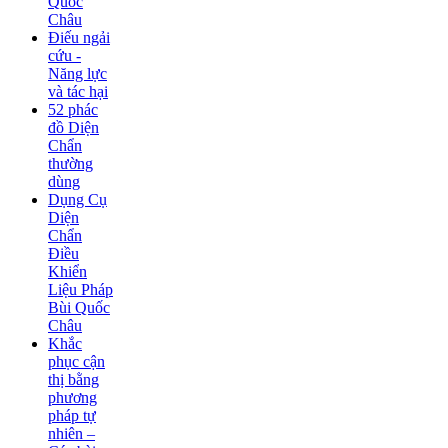
Quốc
Châu
Điếu ngải
cứu -
Năng lực
và tác hại
52 phác
đồ Diện
Chẩn
thường
dùng
Dụng Cụ
Diện
Chẩn
Điều
Khiển
Liệu Pháp
Bùi Quốc
Châu
Khắc
phục cận
thị bằng
phương
pháp tự
nhiên –