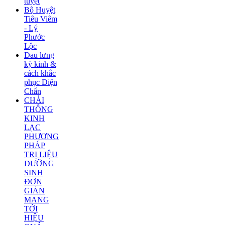
tuyệt
Bộ Huyệt
Tiêu Viêm
- Lý
Phước
Lộc
Đau lưng
kỳ kinh &
cách khắc
phục Diện
Chẩn
CHẢI
THÔNG
KINH
LẠC
PHƯƠNG
PHÁP
TRỊ LIỆU
DƯỠNG
SINH
ĐƠN
GIẢN
MANG
TỚI
HIỆU