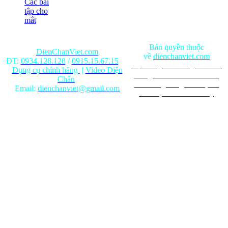
Các bài
tập cho
mắt
Bản quyền thuộc
DienChanViet.com
về
dienchanviet.com
ĐT:
0934.128.128
/
0915.15.67.15
Nội dung trên trang web chỉ
Dụng cụ chính hãng
|
Video Diện
mang tính chất tham khảo.
Chẩn
Ghi rõ nguồn gốc khi phát
Email:
dienchanviet@gmail.com
hành lại từ Website này