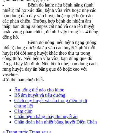
-
Bệnh do lạnh: nếu bệnh nặng (lạnh
nhiều) thì hơ xức dầu, bệnh vừa vừa hoặc nhẹ các
bạn dùng dầu day vào huyệt hoặc quẹt hoặc cào
các phản chiếu. Trường hợp bệnh do nhiễm ẩm
thấp, bạn dùng salonpas cắt nhỏ và dán lên huyệt
hoặc vùng phản chiếu, để như vậy trong 2 - 4 tiếng
đồng hồ.
-
Bệnh do nóng: nếu bệnh nặng (nóng
nhiều) dùng nước đá áp vào các huyệt 2 phút mỗi
huyệt rồi đổi sang huyệt khác theo thứ tự trong
công thức. Nếu bệnh vừa vừa, bạn dùng que dò
lăn gai hay lăn đinh. Nếu bệnh nhẹ, bạn dùng cách
rung huyệt, day ấn bằng que dò hoặc cào với
vaseline.
-Có thể bạn chưa biết-
Ăn uống thế nào cho khỏe
Bổ âm huyết và tiểu đường
Cách day huyệt và cào trong điều trị di
chứng liệt
Cảm cúm
Chẩn bệnh bằng máy đo huyết áp
Chẩn đoán hàn nhiệt bằng huyệt Diện Chẩn
< Trang trước
Trang sau >