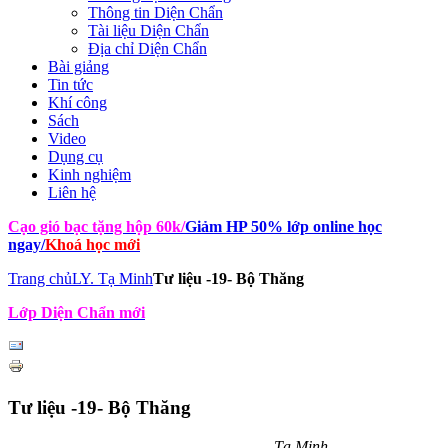
Thông tin Diện Chẩn
Tài liệu Diện Chẩn
Địa chỉ Diện Chẩn
Bài giảng
Tin tức
Khí công
Sách
Video
Dụng cụ
Kinh nghiệm
Liên hệ
Cạo gió bạc tặng hộp 60k
/
Giảm HP 50% lớp online học
ngay
/
Khoá học mới
Trang chủ
LY. Tạ Minh
Tư liệu -19- Bộ Thăng
Lớp Diện Chẩn mới
Tư liệu -19- Bộ Thăng
Tạ Minh.