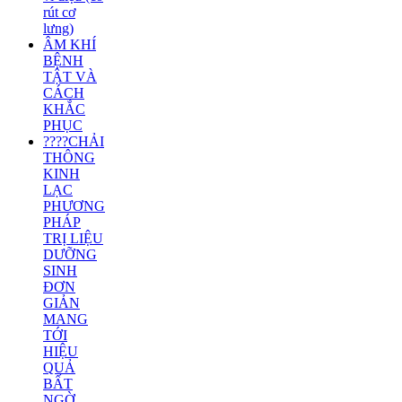
rút cơ
lưng)
ÂM KHÍ
BỆNH
TẬT VÀ
CÁCH
KHẮC
PHỤC
????CHẢI
THÔNG
KINH
LẠC
PHƯƠNG
PHÁP
TRỊ LIỆU
DƯỠNG
SINH
ĐƠN
GIẢN
MANG
TỚI
HIỆU
QUẢ
BẤT
NGỜ