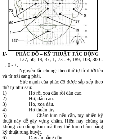
I/- PHÁC ĐỒ – KỸ THUẬT TÁC ĐỘNG
127, 50, 19, 37, 1, 73 - +, 189, 103, 300 -
+, 0 - +.
Nguyên tắc chung: theo thứ tự từ dưới lên
và từ trái sang phải.
Sức mạnh của phác đồ được sắp xếp theo
thứ tự như sau:
1)
Hơ rồi xoa dầu rồi dán cao.
2)
Hơ, dán cao.
3)
Hơ, xoa dầu.
4)
Hơ thuần túy.
5)
Châm kim nếu cần, tuy nhiên kỹ
thuật này dễ gây vựng châm. Hiện nay chúng ta
không còn dùng kim mà thay thế kim châm bằng
kỹ thuật rung huyệt.
6)
Day ấn bằng dầu.