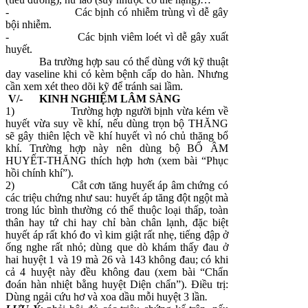
-
Các bịnh có nhiễm trùng vì dễ gây
bội nhiễm.
-
Các bịnh viêm loét vì dễ gây xuất
huyết.
Ba trường hợp sau có thể dùng với kỹ thuật
day vaseline khi có kèm bệnh cấp do hàn. Nhưng
cần xem xét theo dõi kỹ để tránh sai lầm.
V/- KINH NGHIỆM LÂM SÀNG
1)
Trường hợp người bịnh vừa kém về
huyết vừa suy về khí, nếu dùng trọn bộ THĂNG
sẽ gây thiên lệch về khí huyết vì nó chủ thăng bổ
khí. Trường hợp này nên dùng bộ BỔ ÂM
HUYẾT-THĂNG thích hợp hơn (xem bài “Phục
hồi chính khí”).
2)
Cắt cơn tăng huyết áp âm chứng có
các triệu chứng như sau: huyết áp tăng đột ngột mà
trong lúc bình thường có thể thuộc loại thấp, toàn
thân hay tứ chi hay chỉ bàn chân lạnh, đặc biệt
huyết áp rất khó đo vì kim giật rất nhẹ, tiếng đập ở
ống nghe rất nhỏ; dùng que dò khám thấy đau ở
hai huyệt 1 và 19 mà 26 và 143 không đau; có khi
cả 4 huyệt này đều không đau (xem bài “Chẩn
đoán hàn nhiệt bằng huyệt Diện chẩn”). Điều trị:
Dùng ngải cứu hơ và xoa dầu mỗi huyệt 3 lần
.