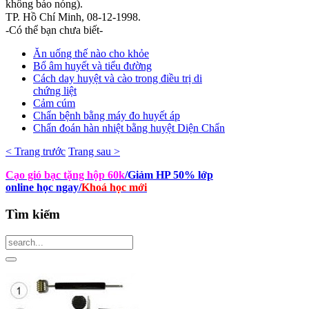
không báo nóng).
TP. Hồ Chí Minh, 08-12-1998.
-Có thể bạn chưa biết-
Ăn uống thế nào cho khỏe
Bổ âm huyết và tiểu đường
Cách day huyệt và cào trong điều trị di
chứng liệt
Cảm cúm
Chẩn bệnh bằng máy đo huyết áp
Chẩn đoán hàn nhiệt bằng huyệt Diện Chẩn
< Trang trước
Trang sau >
Cạo gió bạc tặng hộp 60k
/Giảm HP 50% lớp
online học ngay
/
Khoá học mới
Tìm
kiếm