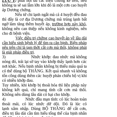
LƯU Ý
:
phải hội đủ các triệu chứng kể trên, nếu
không ta sẽ sai lầm lớn khi đó là một cơn cao huyết
áp Dương chứng.
Nếu tứ chi lạnh ngắt mà cả 4 huyệt đều đau
thì đây là cơ địa Dương chứng mà trúng lạnh bất
ngờ làm tăng thêm huyết áp,
trường hợp này khó
,
không nên can thiệp nếu không kinh nghiệm, nên
cho đi bệnh viện.
Việc điều trị chứng cao huyết áp về lâu dài
cần hiểu sinh bệnh lý để tìm ra căn bịnh. Biện pháp
nêu trên chỉ là tạm thời cắt cơn mà thôi, không phải
là giải pháp điều trị
.
3)
Nhức khớp: đau nhức mà không
nóng đỏ, trái lại sờ tay vào khớp thấy lạnh hơn các
nơi khác. Nếu bịnh nhân không bị thiếu máu quá ta
có thể dùng bộ THĂNG. Kết quả nhanh và không
tốn công dùng thêm các huyệt phản chiếu bộ vị khi
có nhiều khớp đau.
Tuy nhiên, khi khớp bị thoái hóa thì liệu pháp này
không kết quả, chỉ mang tính cắt cơn mà thôi.
Không nên dùng lâu dài có hại cho khớp.
4)
Nhức đầu mạn tính: có lúc hoàn toàn
thoải mái, có lúc nhức dữ dội. Đó là lúc có
lạnh xâm nhập. Dùng BỘ THĂNG để cắt cơn,
điều trị lâu dài cần tìm hiểu tổng thể của bịnh nhân