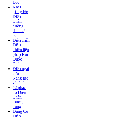
Lộc
Khai
giảng lớp
Diện
Chẩn
dưỡng
sinh cơ
bản
Diện chẩn
Điều
khiển liệu
pháp Bùi
Quốc
Châu
Điếu ngải
cứu -
Năng lực
và tác hại
52 phác
đồ Diện
Chẩn
thường
dùng
Dụng Cụ
Diện