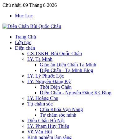
Chủ nhật, 09 Tháng 8 2026
Mục Lục
Trang Chủ
Lớp học
Diện chẩn
GS.TSKH. Bùi Quốc Châu
LY. Tạ Minh
Giáo án Diện Chẩn Tạ Minh
Diện Chẩn - Tạ Minh Blog
LY. Lý Phước Lộc
LY. Nguyễn Đăng Kỳ
Thời Diện Chẩn
Diện Chẩn - Nguyễn Đăng Kỳ Blog
LY. Hoàng Chu
Tự chăm sóc
Chìa Khóa Vạn Năng
Tự chăm sóc mình
Diện Chẩn Hà Nội
LY. Phạm Huy Thiệu
Vũ Văn Hội
Kinh nghiệm lâm sàng