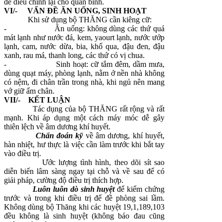
để điều chỉnh lại cho quân bình.
VI/- VẤN ĐỀ ĂN UỐNG, SINH HOẠT
Khi sử dụng bộ THĂNG cần kiêng cữ:
-
Ăn uống: không dùng các thứ quá
mát lạnh như nước đá, kem, yaourt lạnh, nước ướp
lạnh, cam, nước dừa, bia, khổ qua, đậu đen, đậu
xanh, rau má, thanh long, các thứ có vị chua.
-
Sinh hoạt: cữ tắm đêm, dầm mưa,
dùng quạt máy, phòng lạnh, nằm ở nền nhà không
có nệm, đi chân trần trong nhà, khi ngủ nên mang
vớ giữ ấm chân.
VII/- KẾT LUẬN
Tác dụng của bộ THĂNG rất rộng và rất
mạnh. Khi áp dụng một cách máy móc dễ gây
thiên lệch về âm dương khí huyết.
Chẩn đoán kỹ
về âm dương, khí huyết,
hàn nhiệt, hư thực là việc cần làm trước khi bắt tay
vào điều trị.
Ước lượng tình hình, theo dõi sít sao
diễn biến lâm sàng ngay tại chỗ và về sau để có
giải pháp, cường độ điều trị thích hợp.
Luôn luôn dò sinh huyệt
để kiểm chứng
trước và trong khi điều trị để đề phòng sai lầm.
Không dùng bộ Thăng khi các huyệt 19,1,189,103
đều không là sinh huyệt (không báo đau cũng