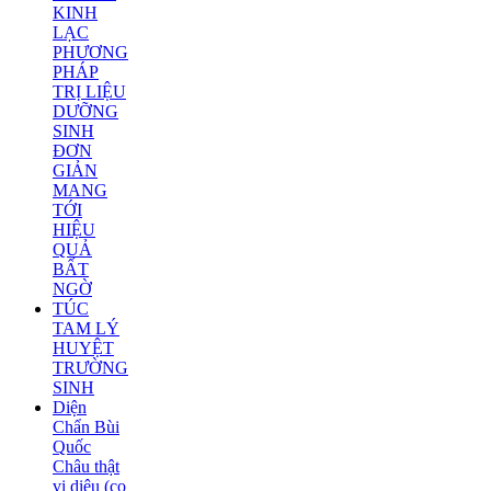
KINH
LẠC
PHƯƠNG
PHÁP
TRỊ LIỆU
DƯỠNG
SINH
ĐƠN
GIẢN
MANG
TỚI
HIỆU
QUẢ
BẤT
NGỜ
TÚC
TAM LÝ
HUYỆT
TRƯỜNG
SINH
Diện
Chẩn Bùi
Quốc
Châu thật
vi diệu (co