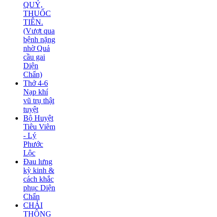
QUỶ,
THUỐC
TIÊN.
(Vượt qua
bệnh nặng
nhờ Quả
cầu gai
Diện
Chẩn)
Thở 4-6
Nạp khí
vũ trụ thật
tuyệt
Bộ Huyệt
Tiêu Viêm
- Lý
Phước
Lộc
Đau lưng
kỳ kinh &
cách khắc
phục Diện
Chẩn
CHẢI
THÔNG