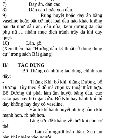
7)
Day ấn, dán cao.
8)
Dán cao hoặc xoa dầu.
9)
Rung huyệt hoặc day ấn bằng
vaseline hoặc bất cứ một loại dầu nào khác không
hại da như dầu ăn, dầu dừa, kem dưỡng da của
phụ nữ…, nhằm mục đích tránh trầy da khi day
quẹt.
10)
Lăn, gõ.
(Xem thêm bài “Hướng dẫn kỹ thuật sử dụng dụng
cụ’’ trong sách Bài giảng).
II/- TÁC DỤNG
Bộ Thăng có những tác dụng chính sau
đây:
-
Thăng Khí, bổ khí, thăng Dương, bổ
Dương. Tùy theo ý đồ mà chọn kỹ thuật thích hợp.
Bổ Dương thì phải làm ấm huyệt bằng dầu, cao
salonpas hay hơ ngãi cứu. Bổ Khí hay hành khí thì
day không hay day có vaseline.
-
Hành khí hành huyết nhưng hành khí
mạnh hơn, rõ nét hơn.
-
Tăng sức đề kháng về thời khí cho cơ
thể.
-
Làm ấm người toàn thân. Xua tan
hàn khí nhiễm vào người.