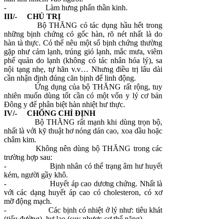
-
Làm hưng phấn thần kinh.
III/- CHỦ TRỊ
Bộ THĂNG có tác dụng hầu hết trong
những bịnh chứng có gốc hàn, rõ nét nhất là do
hàn tà thực. Có thể nêu một số bịnh chứng thường
gặp như cảm lạnh, trúng gió lạnh, mắc mưa, viêm
phế quản do lạnh (không có tác nhân hóa lý), sa
nội tạng nhẹ, tự hãn v.v… Nhưng điều trị lâu dài
cần nhận định đúng căn bịnh để linh động.
Ứng dụng của bộ THĂNG rất rộng, tuy
nhiên muốn dùng tốt cần có một vốn y lý cơ bản
Đông y để phân biệt hàn nhiệt hư thực.
IV/- CHỐNG CHỈ ĐỊNH
Bộ THĂNG rất mạnh khi dùng trọn bộ,
nhất là với kỹ thuật hơ nóng dán cao, xoa dầu hoặc
châm kim.
Không nên dùng bộ THĂNG trong các
trường hợp sau:
-
Bịnh nhân có thể trạng âm hư huyết
kém, người gầy khô.
-
Huyết áp cao dương chứng. Nhất là
với các dạng huyết áp cao có cholesteron, có xơ
mỡ động mạch.
-
Các bịnh có nhiệt ở lý như: tiêu khát
(tiểu đường), hư lao (suy nhược cơ thể nặng)…