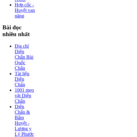
Hợp cốc -
Huyệt vạn
năng
Bài
đọc
nhiều nhất
Địa chỉ
Diện
Chẩn Bùi
Quốc
Châu
Tài liệu
Diện
Chẩn
1001 mẹo
vặt Diện
Chẩn
Diện
Chẩn &
Bấm
Huyệt -
Lương y
Lý Phước