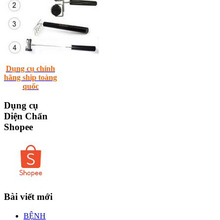
Dụng cụ chính
hãng ship toàng
quốc
Dụng
cụ
Diện Chẩn
Shopee
Bài
viết mới
BỆNH