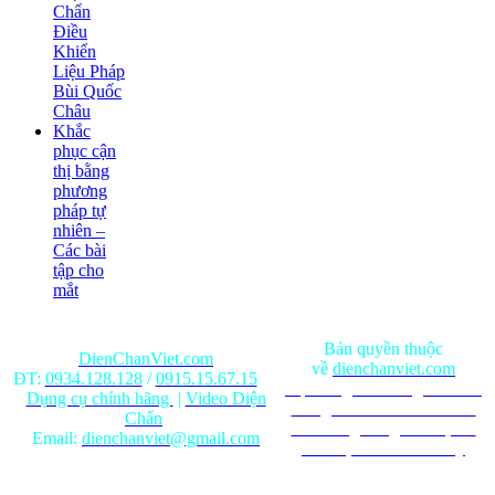
Chẩn
Điều
Khiển
Liệu Pháp
Bùi Quốc
Châu
Khắc
phục cận
thị bằng
phương
pháp tự
nhiên –
Các bài
tập cho
mắt
Bản quyền thuộc
DienChanViet.com
về
dienchanviet.com
ĐT:
0934.128.128
/
0915.15.67.15
Nội dung trên trang web chỉ
Dụng cụ chính hãng
|
Video Diện
mang tính chất tham khảo.
Chẩn
Ghi rõ nguồn gốc khi phát
Email:
dienchanviet@gmail.com
hành lại từ Website này