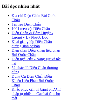
Bài
đọc nhiều nhất
Địa chỉ Diện Chẩn Bùi Quốc
Châu
Tài liệu Diện Chẩn
1001 mẹo vặt Diện Chẩn
Diện Chẩn & Bấm Huyệt -
Lương y Lý Phước Lộc
Khai giảng lớp Diện Chẩn
dưỡng sinh cơ bản
Diện chẩn Điều khiển liệu pháp
Bùi Quốc Châu
Điếu ngải cứu - Năng lực và tác
hại
52 phác đồ Diện Chẩn thường
dùng
Dụng Cụ Diện Chẩn Điều
Khiển Liệu Pháp Bùi Quốc
Châu
Khắc phục cận thị bằng phương
pháp tự nhiên – Các bài tập cho
mắt