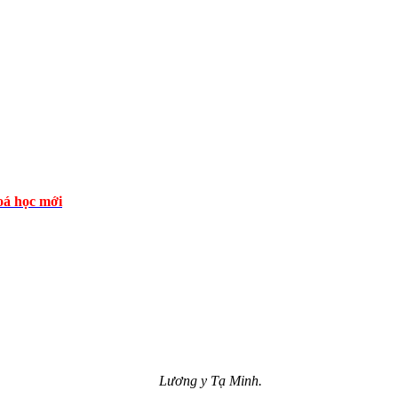
á học mới
Lương y
Tạ Minh.