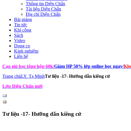
Thông tin Diện Chẩn
Tài liệu Diện Chẩn
Địa chỉ Diện Chẩn
Bài giảng
Tin tức
Khí công
Sách
Video
Dụng cụ
Kinh nghiệm
Liên hệ
Cạo gió bạc tặng hộp 60k
/
Giảm HP 50% lớp online học ngay
/
Kho
Trang chủ
LY. Tạ Minh
Tư liệu -17- Hưỡng dẫn kiêng cử
Lớp Diện Chẩn mới
Tư liệu -17- Hưỡng dẫn kiêng cử