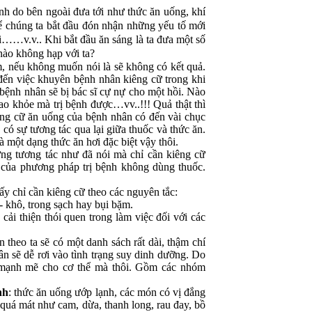
do bên ngoài đưa tới như thức ăn uống, khí
thể chúng ta bắt đầu đón nhận những yếu tố mới
ải……v.v.. Khi bắt đầu ăn sáng là ta đưa một số
 nào không hạp với ta?
 nếu không muốn nói là sẽ không có kết quả.
đến việc khuyên bệnh nhân kiêng cữ trong khi
 bệnh nhân sẽ bị bác sĩ cự nự cho một hồi. Nào
ao khỏe mà trị bệnh được…vv..!!! Quả thật thì
êng cữ ăn uống của bệnh nhân có đến vài chục
có sự tương tác qua lại giữa thuốc và thức ăn.
 một dạng thức ăn hơi đặc biệt vậy thôi.
tương tác như đã nói mà chỉ cần kiêng cữ
 của phương pháp trị bệnh không dùng thuốc.
chỉ cần kiêng cữ theo các nguyên tắc:
- khô, trong sạch hay bụi bặm.
 cải thiện thói quen trong làm việc đối với các
theo ta sẽ có một danh sách rất dài, thậm chí
n sẽ dễ rơi vào tình trạng suy dinh dưỡng. Do
h mạnh mẽ cho cơ thể mà thôi. Gồm các nhóm
nh
: thức ăn uống ướp lạnh, các món có vị đắng
uá mát như cam, dừa, thanh long, rau đay, bồ