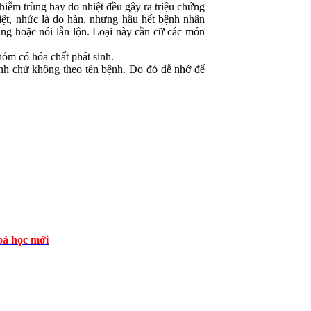
hiễm trùng hay do nhiệt đều gây ra triệu chứng
hiệt, nhức là do hàn, nhưng hầu hết bệnh nhân
ng hoặc nói lẫn lộn. Loại này cần cữ các món
hóm có hóa chất phát sinh.
ệnh chứ không theo tên bệnh. Đo đó dễ nhớ để
á học mới