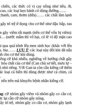
chiên, các thức có vị cay nồng như tiêu, ớt,
acao, các loại kẹo bánh có dùng đường……
ư chanh, cam, thơm (dứa)…… các chất làm lạnh
gây trì trệ ứ đọng cho cơ thể như đậu bắp, rau
ón gây viêm rất mạnh (trên cơ thể vốn bị viêm):
… (nước mắm thì vô hại, có lẽ vì độ mặn cao
rải qua quá trình lên men sinh học (khác với lên
ượu, bia……
LƯU Ý
: các loại này đôi khi đã nấu
h cho cơ thể khi dùng.
kiêng cữ khá nhiều, nghiêng về hướng chất gây
 hóa chất của cơ thể (Can chủ sơ tiết, mưu lự –
ất nhỏ riêng. Với Gan ta còn cần kiêng cữ thêm
ác loại cá hiền thì dùng được như cá chim, cá
.
êu trên mà khuyên bệnh nhân kiêng cữ.
ng
: cữ nhóm gây viêm và nhóm gây co cân cơ,
ợc lại cần cữ nhóm gây nóng.
ây trì trệ, nhóm gây co cân cơ, nhóm gây lạnh