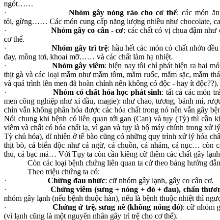
ngót……
·
Nhóm gây nóng ráo cho cơ thể
: các món ăn 
tỏi, gừng…… Các món cung cấp năng lượng nhiều như chocolate, c
·
Nhóm gây co cân - cơ
: các chất có vị chua đậm nh
cơ thể.
·
Nhóm gây trì trệ
: hầu hết các món có chất nhờn đều 
đay, mồng tơi, khoai mỡ…… và các chất làm hạ nhiệt.
·
Nhóm gây viêm
: hiện nay tôi chỉ phát hiện ra hai m
thịt gà và các loại mắm như mắm tôm, mắm ruốc, mắm sặc, mắm thái
và quá trình lên men đã hoàn chỉnh nên không có độc - hay ít độc??).
·
Nhóm có chất hóa học phát sinh
: tất cả các món t
men công nghiệp như xì dầu, magie): như chao, tương, bánh mì, r
chín vẫn không phân hóa được các hóa chất trong nó nên vẫn gây bện
Nói chung khi bệnh có liên quan tới gan (Can) và tụy (Tỳ) thì cần 
viêm và chất có hóa chất lạ, vì gan và tụy là bộ máy chính trong xử lý
Tỳ chủ hóa), dĩ nhiên ở tế bào cũng có những quy trình xử lý hóa ch
thịt bò, cá biển độc như cá ngừ, cá chuồn, cá nhám, cá nục… còn c
thu, cá bạc má… Với Tụy ta còn cần kiêng cữ thêm các chất gây lạnh
Còn các loại bệnh chứng liên quan ta cứ theo bảng hướng dẫn n
Theo triệu chứng ta có:
·
Chứng đau nhức
: cữ nhóm gây lạnh, gây co cân cơ.
·
Chứng viêm (sưng + nóng + đỏ + đau), chấn thươ
nhóm gây lạnh (nếu bệnh thuộc hàn), nếu là bệnh thuộc nhiệt thì ngư
·
Chứng ứ trệ, sưng nề (không nóng đỏ)
: cữ nhóm g
(vì lạnh cũng là một nguyên nhân gây trì trệ cho cơ thể).