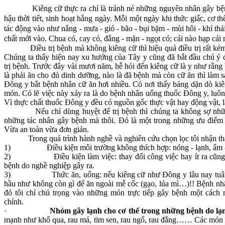
Kiêng cữ thực ra chỉ là tránh né những nguyên nhân gây bệnh 
hậu thời tiết, sinh hoạt hằng ngày. Mỗi một ngày khi thức giấc, cơ 
tác động vào như nắng - mưa - gió - bão - bụi bặm - mùi hôi - khí th
chất mới vào. Chua có, cay có, đắng - mặn - ngọt có; cái nào hạp cái
Điều trị bệnh mà không kiêng cữ thì hiệu quả điều trị rất kém,
Chúng ta thấy hiện nay xu hướng của Tây y cũng đã bắt đầu chú ý 
trị bệnh. Trước đây vài mươi năm, hễ hỏi đến kiêng cữ là y như rằng
là phải ăn cho đủ dinh dưỡng, nào là đã bệnh mà còn cữ ăn thì làm s
Đông y bắt bệnh nhân cữ ăn hơi nhiều. Có nơi thấy bảng dặn dò ki
món. Có lẽ việc này xảy ra là do bệnh nhân uống thuốc Đông y, luôn 
Vì thực chất thuốc Đông y đều có nguồn gốc thực vật hay động vật, là
Nếu chỉ dùng huyệt để trị bệnh thì chúng ta không sợ những 
những tác nhân gây bệnh mà thôi. Đó là một trong những ưu điểm
Vừa an toàn vừa đơn giản.
Trong quá trình hành nghề và nghiên cứu chọn lọc tôi nhận thấy 
1)
Điều kiện môi trường không thích hợp: nóng - lạnh, ẩm 
2)
Điều kiện làm việc: thay đổi công việc hay ít ra cũng
bệnh do nghề nghiệp gây ra.
3)
Thức ăn, uống: nếu kiêng cữ như Đông y lâu nay tuân 
hầu như không còn gì để ăn ngoài mễ cốc (gạo, lúa mì…)!! Bệnh nhâ
đó tôi chỉ chú trọng vào những món trực tiếp gây bệnh một các
chính.
·
Nhóm gây lạnh cho cơ thể trong những bệnh do lạ
mạnh như khổ qua, rau má, tim sen, rau ngổ, rau đắng…… Các món q