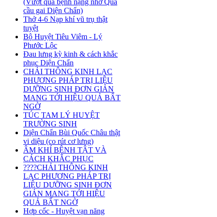
(Vượt qua bệnh nặng nhờ Quả
cầu gai Diện Chẩn)
Thở 4-6 Nạp khí vũ trụ thật
tuyệt
Bộ Huyệt Tiêu Viêm - Lý
Phước Lộc
Đau lưng kỳ kinh & cách khắc
phục Diện Chẩn
CHẢI THÔNG KINH LẠC
PHƯƠNG PHÁP TRỊ LIỆU
DƯỠNG SINH ĐƠN GIẢN
MANG TỚI HIỆU QUẢ BẤT
NGỜ
TÚC TAM LÝ HUYỆT
TRƯỜNG SINH
Diện Chẩn Bùi Quốc Châu thật
vi diệu (co rút cơ lưng)
ÂM KHÍ BỆNH TẬT VÀ
CÁCH KHẮC PHỤC
????CHẢI THÔNG KINH
LẠC PHƯƠNG PHÁP TRỊ
LIỆU DƯỠNG SINH ĐƠN
GIẢN MANG TỚI HIỆU
QUẢ BẤT NGỜ
Hợp cốc - Huyệt vạn năng