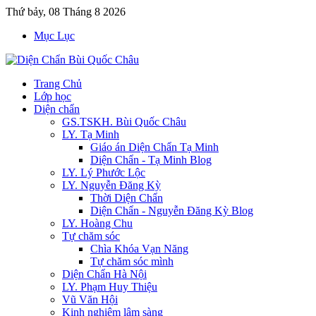
Thứ bảy, 08 Tháng 8 2026
Mục Lục
Trang Chủ
Lớp học
Diện chẩn
GS.TSKH. Bùi Quốc Châu
LY. Tạ Minh
Giáo án Diện Chẩn Tạ Minh
Diện Chẩn - Tạ Minh Blog
LY. Lý Phước Lộc
LY. Nguyễn Đăng Kỳ
Thời Diện Chẩn
Diện Chẩn - Nguyễn Đăng Kỳ Blog
LY. Hoàng Chu
Tự chăm sóc
Chìa Khóa Vạn Năng
Tự chăm sóc mình
Diện Chẩn Hà Nội
LY. Phạm Huy Thiệu
Vũ Văn Hội
Kinh nghiệm lâm sàng