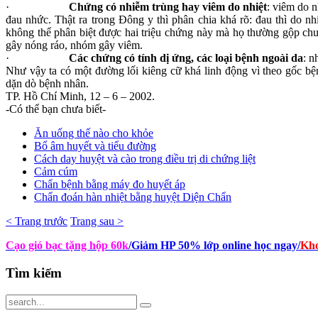
·
Chứng có nhiễm trùng hay viêm do nhiệt
: viêm do n
đau nhức. Thật ra trong Đông y thì phân chia khá rõ: đau thì do n
không thể phân biệt được hai triệu chứng này mà họ thường gộp chu
gây nóng ráo, nhóm gây viêm.
·
Các chứng có tính dị ứng, các loại bệnh ngoài da
: n
Như vậy ta có một đường lối kiêng cữ khá linh động vì theo gốc b
dặn dò bệnh nhân.
TP. Hồ Chí Minh, 12 – 6 – 2002.
-Có thể bạn chưa biết-
Ăn uống thế nào cho khỏe
Bổ âm huyết và tiểu đường
Cách day huyệt và cào trong điều trị di chứng liệt
Cảm cúm
Chẩn bệnh bằng máy đo huyết áp
Chẩn đoán hàn nhiệt bằng huyệt Diện Chẩn
< Trang trước
Trang sau >
Cạo gió bạc tặng hộp 60k
/Giảm HP 50% lớp online học ngay
/
Kho
Tìm
kiếm