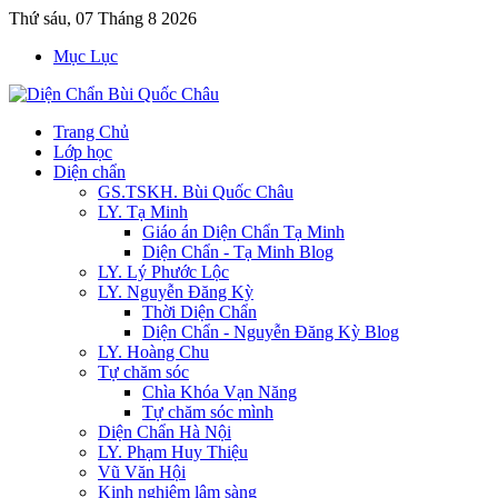
Thứ sáu, 07 Tháng 8 2026
Mục Lục
Trang Chủ
Lớp học
Diện chẩn
GS.TSKH. Bùi Quốc Châu
LY. Tạ Minh
Giáo án Diện Chẩn Tạ Minh
Diện Chẩn - Tạ Minh Blog
LY. Lý Phước Lộc
LY. Nguyễn Đăng Kỳ
Thời Diện Chẩn
Diện Chẩn - Nguyễn Đăng Kỳ Blog
LY. Hoàng Chu
Tự chăm sóc
Chìa Khóa Vạn Năng
Tự chăm sóc mình
Diện Chẩn Hà Nội
LY. Phạm Huy Thiệu
Vũ Văn Hội
Kinh nghiệm lâm sàng