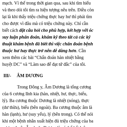
mạch. Vì thế trong thời gian qua, sau khi tìm hiểu
và theo dỏi tôi tìm ra hiện tượng nêu trên. Điều còn
lại là khi thấy triệu chứng thực hay hư thì phải tìm
cho được vì đâu mà có triệu chứng này. Chỉ cần
biết cách
đặt câu hỏi cho phù hợp, kết hợp với óc
suy luận phán đoán, khám kỹ theo tất cả các kỹ
thuật khám bệnh đã biết thì việc chẩn đoán bệnh
thuộc hư hay thực trở nên dễ dàng hơn
. Cần
xem thêm các bài “Chẩn đoán hàn nhiệt bằng
huyệt DC” và “Làm sao để đạt tứ đắc” của tôi.
III/-
ÂM DƯƠNG
Trong Đông y, Âm Dương là tổng cương
của 6 cương lĩnh kia (hàn, nhiệt, hư, thực, biểu,
lý). Ba cương thuộc Dương là nhiệt (nóng), thực
(dư thừa), biểu (bên ngoài). Ba cương thuộc âm là
hàn (lạnh), hư (suy yếu), lý (bên trong). Có thể nói
khi một bệnh nhân xuất hiện đủ triệu chứng của ba