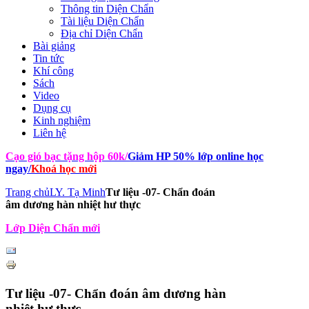
Thông tin Diện Chẩn
Tài liệu Diện Chẩn
Địa chỉ Diện Chẩn
Bài giảng
Tin tức
Khí công
Sách
Video
Dụng cụ
Kinh nghiệm
Liên hệ
Cạo gió bạc tặng hộp 60k
/
Giảm HP 50% lớp online học
ngay
/
Khoá học mới
Trang chủ
LY. Tạ Minh
Tư liệu -07- Chẩn đoán
âm dương hàn nhiệt hư thực
Lớp Diện Chẩn mới
Tư liệu -07- Chẩn đoán âm dương hàn
nhiệt hư thực