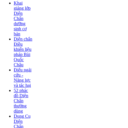
Khai
giảng lớp
Diện
Chẩn
dưỡng
sinh cơ
bản
Diện chẩn
Điều
khiển liệu
pháp Bùi
Quốc
Châu
Điếu ngải
cứu -
Năng lực
và tác hại
52 phác
đồ Diện
Chẩn
thường
dùng
Dụng Cụ
Diện
Chẩn