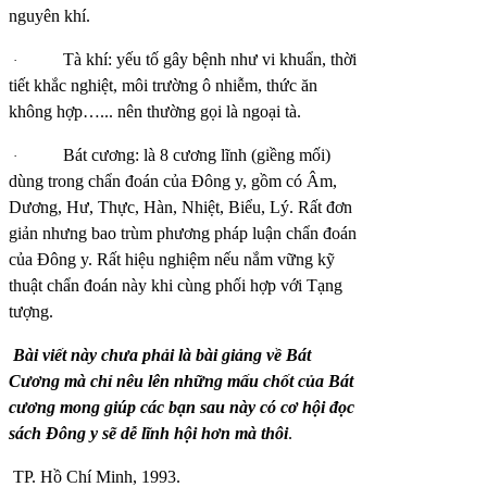
nguyên khí.
Tà khí: yếu tố gây bệnh như vi khuẩn, thời
·
tiết khắc nghiệt, môi trường ô nhiễm, thức ăn
không hợp…... nên thường gọi là ngoại tà.
Bát cương: là 8 cương lĩnh (giềng mối)
·
dùng trong chẩn đoán của Đông y, gồm có Âm,
Dương, Hư, Thực, Hàn, Nhiệt, Biểu, Lý. Rất đơn
giản nhưng bao trùm phương pháp luận chẩn đoán
của Đông y. Rất hiệu nghiệm nếu nắm vững kỹ
thuật chẩn đoán này khi cùng phối hợp với Tạng
tượng.
Bài viết này chưa phải là bài giảng về Bát
Cương mà chỉ nêu lên những mấu chốt của Bát
cương mong giúp các bạn sau này có cơ hội đọc
sách Đông y sẽ dễ lĩnh hội hơn mà thôi
.
TP. Hồ Chí Minh, 1993.