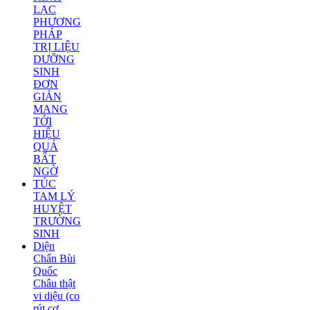
LẠC
PHƯƠNG
PHÁP
TRỊ LIỆU
DƯỠNG
SINH
ĐƠN
GIẢN
MANG
TỚI
HIỆU
QUẢ
BẤT
NGỜ
TÚC
TAM LÝ
HUYỆT
TRƯỜNG
SINH
Diện
Chẩn Bùi
Quốc
Châu thật
vi diệu (co
rút cơ