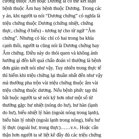
cương thuộc Âm hoặc Dương là có thể kết luận
bệnh thuộc Âm hay bệnh thuộc Dương. Trong các
y án, khi người ta nói “Dương chứng” có nghĩa là
triệu chứng thuộc Dương (chứng nhiệt, chứng
thực, chứng ở biểu) - tương tự cho từ ngữ “Âm
chứng”. Nhưng có lúc chỉ có hai trong ba khía
cạnh thôi, người ta cũng nói là Dương chứng hay
Âm chứng. Điều này do thói quen và không ảnh
hưởng gì đến kết quả chẩn đoán vì thường là bệnh
đơn giản mới nói như vậy. Tuy nhiên trong thực tế
thì hiếm khi triệu chứng lại thuần nhất đến như vậy
mà thường pha trộn vài triệu chứng thuộc âm vài
triệu chứng thuộc dương. Nếu bệnh phức tạp thì
bắt buộc người ta sẽ nói kỹ hơn như một số từ
thường gặp: hư nhiệt (nóng do hư), hư hàn (lạnh
do hư), biểu nhiệt lý hàn (ngoài nóng trong lạnh),
biểu hàn lý nhiệt (ngoài lạnh trong nóng), biểu hư
lý thực (ngoài hư, trong thực)……v.v.. Hoặc cẩn
thận hơn người ta sẽ liệt kê đầy đủ các triệu chứng