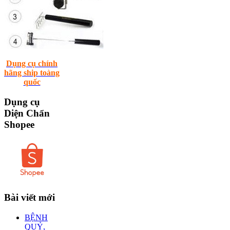
Dụng cụ chính
hãng ship toàng
quốc
Dụng
cụ
Diện Chẩn
Shopee
Bài
viết mới
BỆNH
QUỶ,