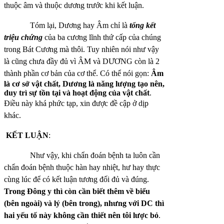
thuộc âm và thuộc dương trước khi kết luận.
Tóm lại, Dương hay Âm chỉ là
tổng kết
triệu chứng
của ba cương lĩnh thứ cấp của chúng
trong Bát Cương mà thôi. Tuy nhiên nói như vậy
là cũng chưa đầy đủ vì ÂM và DƯƠNG còn là 2
thành phần cơ bản của cơ thể.
Có thể nói gọn:
Âm
là cơ sở vật chất, Dương là năng lượng tạo nên,
duy trì sự tồn tại và hoạt động của vật chất
.
Điều này khá phức tạp, xin được đề cập ở dịp
khác.
KẾT LUẬN
:
Như vậy, khi chẩn đoán bệnh ta luôn cần
chẩn đoán bệnh thuộc hàn hay nhiệt, hư hay thực
cùng lúc để có kết luận tương đối đủ và đúng.
Trong Đông y thì còn cần biết thêm về biểu
(bên ngoài) và lý (bên trong), nhưng với DC thì
hai yếu tố này không cần thiết nên tôi lược bỏ
.