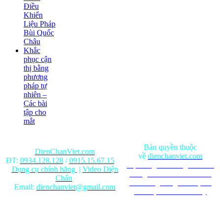
Điều
Khiển
Liệu Pháp
Bùi Quốc
Châu
Khắc
phục cận
thị bằng
phương
pháp tự
nhiên –
Các bài
tập cho
mắt
Bản quyền thuộc
DienChanViet.com
về
dienchanviet.com
ĐT:
0934.128.128
/
0915.15.67.15
Nội dung trên trang web chỉ
Dụng cụ chính hãng
|
Video Diện
mang tính chất tham khảo.
Chẩn
Ghi rõ nguồn gốc khi phát
Email:
dienchanviet@gmail.com
hành lại từ Website này