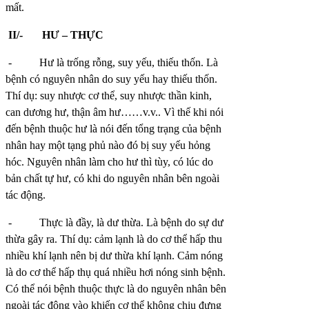
mất.
II/-
HƯ – THỰC
-
Hư là trống rỗng, suy yếu, thiếu thốn. Là
bệnh có nguyên nhân do suy yếu hay thiếu thốn.
Thí dụ: suy nhược cơ thể, suy nhược thần kinh,
can dương hư, thận âm hư……v.v.. Vì thế khi nói
đến bệnh thuộc hư là nói đến tổng trạng của bệnh
nhân hay một tạng phủ nào đó bị suy yếu hỏng
hóc. Nguyên nhân làm cho hư thì tùy, có lúc do
bản chất tự hư, có khi do nguyên nhân bên ngoài
tác động.
-
Thực là đầy, là dư thừa. Là bệnh do sự dư
thừa gây ra. Thí dụ: cảm lạnh là do cơ thể hấp thu
nhiều khí lạnh nên bị dư thừa khí lạnh. Cảm nóng
là do cơ thể hấp thụ quá nhiều hơi nóng sinh bệnh.
Có thể nói bệnh thuộc thực là do nguyên nhân bên
ngoài tác động vào khiến cơ thể không chịu đựng