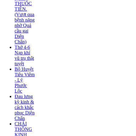
THUỐC
TIÊN.
(Vượt qua
bệnh nặng
nhờ Quả
cầu gai
Diện
Chẩn)
Thở 4-6
Nạp khí
vũ trụ thật
tuyệt
Bộ Huyệt
Tiêu Viêm
- Lý
Phước
Lộc
Đau lưng
kỳ kinh &
cách khắc
phục Diện
Chẩn
CHẢI
THÔNG
KINH