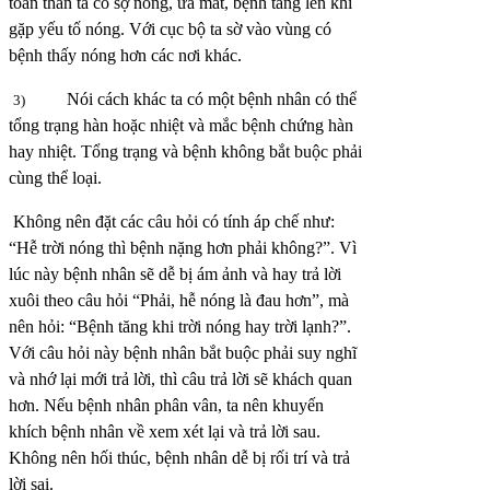
toàn thân ta có sợ nóng, ưa mát, bệnh tăng lên khi
gặp yếu tố nóng. Với cục bộ ta sờ vào vùng có
bệnh thấy nóng hơn các nơi khác.
Nói cách khác ta có một bệnh nhân có thể
3)
tổng trạng hàn hoặc nhiệt và mắc bệnh chứng hàn
hay nhiệt. Tổng trạng và bệnh không bắt buộc phải
cùng thể loại.
Không nên đặt các câu hỏi có tính áp chế như:
“Hễ trời nóng thì bệnh nặng hơn phải không?”. Vì
lúc này bệnh nhân sẽ dễ bị ám ảnh và hay trả lời
xuôi theo câu hỏi “Phải, hễ nóng là đau hơn”, mà
nên hỏi: “Bệnh tăng khi trời nóng hay trời lạnh?”.
Với câu hỏi này bệnh nhân bắt buộc phải suy nghĩ
và nhớ lại mới trả lời, thì câu trả lời sẽ khách quan
hơn. Nếu bệnh nhân phân vân, ta nên khuyến
khích bệnh nhân về xem xét lại và trả lời sau.
Không nên hối thúc, bệnh nhân dễ bị rối trí và trả
lời sai.