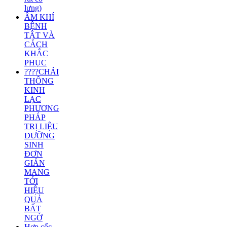
lưng)
ÂM KHÍ
BỆNH
TẬT VÀ
CÁCH
KHẮC
PHỤC
????CHẢI
THÔNG
KINH
LẠC
PHƯƠNG
PHÁP
TRỊ LIỆU
DƯỠNG
SINH
ĐƠN
GIẢN
MANG
TỚI
HIỆU
QUẢ
BẤT
NGỜ
Hợp cốc -