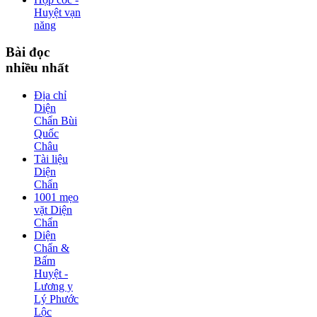
Huyệt vạn
năng
Bài
đọc
nhiều nhất
Địa chỉ
Diện
Chẩn Bùi
Quốc
Châu
Tài liệu
Diện
Chẩn
1001 mẹo
vặt Diện
Chẩn
Diện
Chẩn &
Bấm
Huyệt -
Lương y
Lý Phước
Lộc