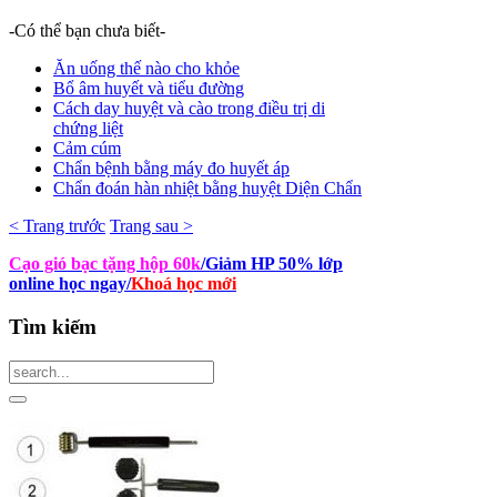
-Có thể bạn chưa biết-
Ăn uống thế nào cho khỏe
Bổ âm huyết và tiểu đường
Cách day huyệt và cào trong điều trị di
chứng liệt
Cảm cúm
Chẩn bệnh bằng máy đo huyết áp
Chẩn đoán hàn nhiệt bằng huyệt Diện Chẩn
< Trang trước
Trang sau >
Cạo gió bạc tặng hộp 60k
/Giảm HP 50% lớp
online học ngay
/
Khoá học mới
Tìm
kiếm