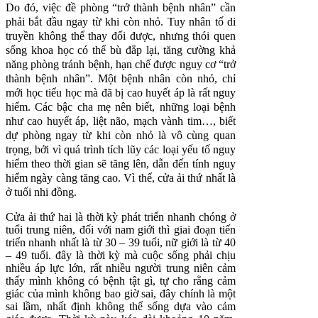
Do đó, việc đề phòng “trở thành bệnh nhân” cần
phải bắt đầu ngay từ khi còn nhỏ. Tuy nhân tố di
truyền không thể thay đổi được, nhưng thói quen
sống khoa học có thể bù đắp lại, tăng cường khả
năng phòng tránh bệnh, hạn chế được nguy cơ “trở
thành bệnh nhân”. Một bệnh nhân còn nhỏ, chỉ
mới học tiểu học mà đã bị cao huyết áp là rất nguy
hiểm. Các bậc cha mẹ nên biết, những loại bệnh
như cao huyết áp, liệt não, mạch vành tim…, biết
dự phòng ngay từ khi còn nhỏ là vô cùng quan
trọng, bởi vì quá trình tích lũy các loại yếu tố nguy
hiểm theo thời gian sẽ tăng lên, dẫn đến tính nguy
hiểm ngày càng tăng cao. Vì thế, cửa ải thứ nhất là
ở tuổi nhi đồng.
Cửa ải thứ hai là thời kỳ phát triển nhanh chóng ở
tuổi trung niên, đối với nam giới thì giai đoạn tiến
triển nhanh nhất là từ 30 – 39 tuổi, nữ giới là từ 40
– 49 tuổi. đây là thời kỳ mà cuộc sống phải chịu
nhiều áp lực lớn, rất nhiều người trung niên cảm
thấy mình không có bệnh tật gì, tự cho rằng cảm
giác của mình không bao giờ sai, đây chính là một
sai lầm, nhất định không thể sống dựa vào cảm