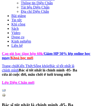
Thông tin Diện Chẩn
Tài liệu Diện Chẩn
Địa chỉ Diện Chẩn
Bài giảng
Tin tức
Khí công
Sách
Video
Dụng cụ
Kinh nghiệm
Liên hệ
Cạo gió bạc tặng hộp 60k
/
Giảm HP 50% lớp online học
ngay
/
Khoá học mới
Trang chủ
Kiến Thức
Sống khỏe
Bác sĩ tốt nhất là
chính mình
Bác sĩ tốt nhất là chính mình -05- Ba
cửa ải cuộc đời, mấu chốt ở tuổi trung niên
Lớp Diện Chẩn mới
Bác sĩ tốt nhất là chính mình -05- Ba