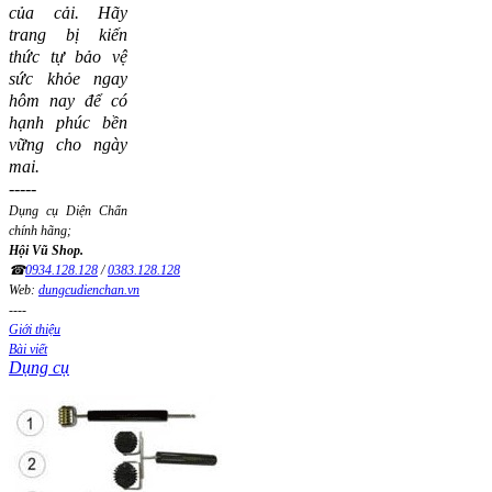
của cải.
Hãy
trang bị kiến
thức tự bảo vệ
sức khỏe ngay
hôm nay để có
hạnh phúc bền
vững cho ngày
mai.
-----
Dụng cụ Diện Chẩn
chính hãng;
Hội Vũ Shop.
☎
0934.128.128
/
0383.128.128
Web:
dungcudienchan.vn
----
Giới thiệu
Bài viết
Dụng cụ