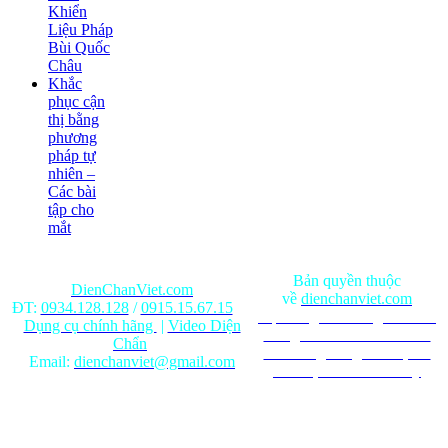
Khiển
Liệu Pháp
Bùi Quốc
Châu
Khắc
phục cận
thị bằng
phương
pháp tự
nhiên –
Các bài
tập cho
mắt
Bản quyền thuộc
DienChanViet.com
về
dienchanviet.com
ĐT:
0934.128.128
/
0915.15.67.15
Nội dung trên trang web chỉ
Dụng cụ chính hãng
|
Video Diện
mang tính chất tham khảo.
Chẩn
Ghi rõ nguồn gốc khi phát
Email:
dienchanviet@gmail.com
hành lại từ Website này