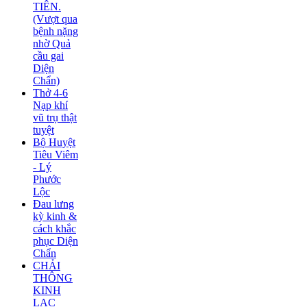
TIÊN.
(Vượt qua
bệnh nặng
nhờ Quả
cầu gai
Diện
Chẩn)
Thở 4-6
Nạp khí
vũ trụ thật
tuyệt
Bộ Huyệt
Tiêu Viêm
- Lý
Phước
Lộc
Đau lưng
kỳ kinh &
cách khắc
phục Diện
Chẩn
CHẢI
THÔNG
KINH
LẠC