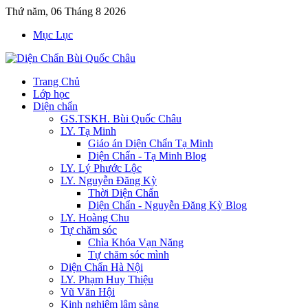
Thứ năm, 06 Tháng 8 2026
Mục Lục
Trang Chủ
Lớp học
Diện chẩn
GS.TSKH. Bùi Quốc Châu
LY. Tạ Minh
Giáo án Diện Chẩn Tạ Minh
Diện Chẩn - Tạ Minh Blog
LY. Lý Phước Lộc
LY. Nguyễn Đăng Kỳ
Thời Diện Chẩn
Diện Chẩn - Nguyễn Đăng Kỳ Blog
LY. Hoàng Chu
Tự chăm sóc
Chìa Khóa Vạn Năng
Tự chăm sóc mình
Diện Chẩn Hà Nội
LY. Phạm Huy Thiệu
Vũ Văn Hội
Kinh nghiệm lâm sàng