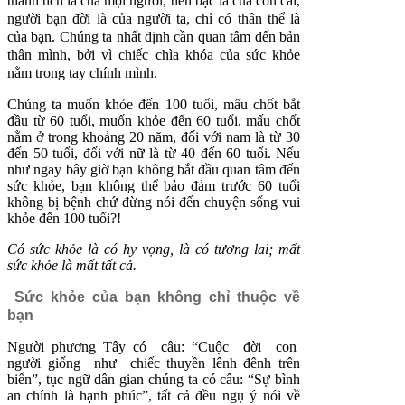
thành tích là của mọi người, tiền bạc là của con cái,
người bạn đời là của người ta, chỉ có thân thể là
của bạn. Chúng ta nhất định cần quan tâm đến bản
thân mình, bởi vì chiếc chìa khóa của sức khỏe
nằm trong tay chính mình.
Chúng ta muốn khỏe đến 100 tuổi, mấu chốt bắt
đầu từ 60 tuổi, muốn khỏe đến 60 tuổi, mấu chốt
nằm ở trong khoảng 20 năm, đối với nam là từ 30
đến 50 tuổi, đối với nữ là từ 40 đến 60 tuổi. Nếu
như ngay bây giờ bạn không bắt đầu quan tâm đến
sức khỏe, bạn không thể bảo đảm trước 60 tuổi
không bị bệnh chứ đừng nói đến chuyện sống vui
khỏe đến 100 tuổi?!
Có sức khỏe là có hy vọng, là có tương lai; mất
sức khỏe là mất tất cả.
Sức khỏe của bạn không chỉ thuộc về
bạn
Người phương Tây có câu: “Cuộc đời con
người giống như chiếc thuyền lênh đênh trên
biển”, tục ngữ dân gian chúng ta có câu: “Sự bình
an chính là hạnh phúc”, tất cả đều ngụ ý nói về