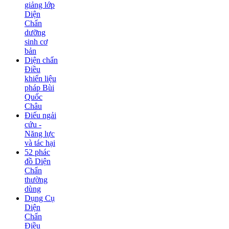
giảng lớp
Diện
Chẩn
dưỡng
sinh cơ
bản
Diện chẩn
Điều
khiển liệu
pháp Bùi
Quốc
Châu
Điếu ngải
cứu -
Năng lực
và tác hại
52 phác
đồ Diện
Chẩn
thường
dùng
Dụng Cụ
Diện
Chẩn
Điều