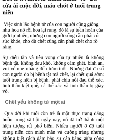
cửa ải cuộc đời, mấu chốt ở tuổi trung
niên
Việc sinh lão bệnh tử của con người cũng giống
như hoa nở rồi hoa lại rụng, đó là sự tuần hoàn của
giới tự nhiên, nhưng con người sống cần phải có
sức khỏe, cho dù chết cũng cần phải chết cho rõ
ràng.
Sự điêu tàn và tiêu vong của tự nhiên là không
bệnh tật, không đau khổ, không căm ghét, bình an,
vui vẻ nhẹ nhàng đến trăm tuổi. Nhưng đại đa số
con người do bị bệnh tật mà chết, lại chết quá sớm:
tuổi trung niên bị bệnh, phải chịu nỗi đau thể xác,
tinh thần kiệt quệ, cả thể xác và tinh thần bị giày
vò.
Chết yểu không từ một ai
Qua đời khi tuổi còn trẻ là một thực trạng đáng
buồn trong xã hội ngày nay, nó đã trở thành một
hiện tượng rất phổ biến. Nhiều người ở độ tuổi
trung niên còn minh mẫn và cường tráng nhưng
không biết cách đảm bảo sự cân bằng giữa công