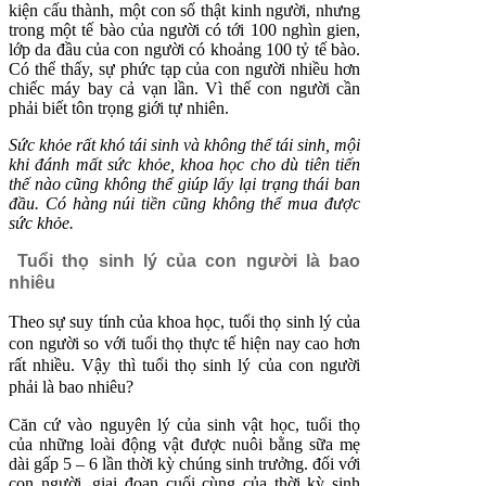
kiện cấu thành, một con số thật kinh người, nhưng
trong một tế bào của người có tới 100 nghìn gien,
lớp da đầu của con người có khoảng 100 tỷ tế bào.
Có thể thấy, sự phức tạp của con người nhiều hơn
chiếc máy bay cả vạn lần. Vì thế con người cần
phải biết tôn trọng giới tự nhiên.
Sức khỏe rất khó tái sinh và không thể tái sinh, mội
khi đánh mất sức khỏe, khoa học cho dù tiên tiến
thế nào cũng không thể giúp lấy lại trạng thái ban
đầu. Có hàng núi tiền cũng không thể mua được
sức khỏe.
Tuổi thọ sinh lý của con người là bao
nhiêu
Theo sự suy tính của khoa học, tuổi thọ sinh lý của
con người so với tuổi thọ thực tế hiện nay cao hơn
rất nhiều. Vậy thì tuổi thọ sinh lý của con người
phải là bao nhiêu?
Căn cứ vào nguyên lý của sinh vật học, tuổi thọ
của những loài động vật được nuôi bằng sữa mẹ
dài gấp 5 – 6 lần thời kỳ chúng sinh trưởng. đối với
con người, giai đoạn cuối cùng của thời kỳ sinh