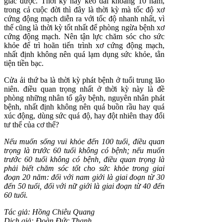
giác được. Thời kỳ này kéo dài khoảng 10 năm,
trong cả cuộc đời thì đây là thời kỳ mà tốc độ xơ
cứng động mạch diễn ra với tốc độ nhanh nhất, vì
thế cũng là thời kỳ tốt nhất để phòng ngừa bệnh xơ
cứng động mạch. Nên tận lực chăm sóc cho sức
khỏe để trì hoãn tiến trình xơ cứng động mạch,
nhất định không nên quá lạm dụng sức khỏe, tằn
tiện tiền bạc.
Cửa ải thứ ba là thời kỳ phát bệnh ở tuổi trung lão
niên. điều quan trọng nhất ở thời kỳ này là đề
phòng những nhân tố gây bệnh, nguyên nhân phát
bệnh, nhất định không nên quá buồn rầu hay quá
xúc động, dùng sức quá độ, hay đột nhiên thay đổi
tư thế của cơ thể?
Nếu muốn sống vui khỏe đến 100 tuổi, điều quan
trọng là trước 60 tuổi không có bệnh; nếu muốn
trước 60 tuổi không có bệnh, điều quan trọng là
phải biết chăm sóc tốt cho sức khỏe trong giai
đoạn 20 năm: đối với nam giới là giai đoạn từ 30
đến 50 tuổi, đối với nữ giới là giai đoạn từ 40 đến
60 tuổi.
Tác giả: Hồng Chiêu Quang
Dịch giả: Đoàn Đức Thanh