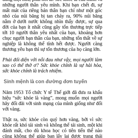
những người thân yêu mình. Khi bạn chết đi, sự
mất mát của riêng bản thân bạn chỉ như một góc
nhỏ của núi băng bị tan chảy ra, 90% núi băng
nằm ở dưới nước không nhìn thấy được, sự qua
đời của bạn ít nhất cũng gây tổn thương trực tiếp
tới 10 người thân yêu nhất của bạn, khoảng hơn
chục người bạn thân của bạn, những tổn thất về sự
nghiệp là không thể tính hết được. Người càng
thương yêu bạn thì sự tổn thương của họ càng lớn.
Phải đối diện với nỗi đau như vậy, mọi người làm
sao có thể thờ ơ? Sức khỏe chính là sự hài hòa,
sức khỏe chính là trách nhiệm.
Sinh mệnh là con đường đơn tuyến
Năm 1953 Tổ chức Y tế Thế giới đã đưa ra khẩu
hiệu “sức khỏe là vàng”, mong muốn mọi người
hãy đối đãi với sinh mạng của mình giống như đối
với vàng.
Thật ra, sức khỏe còn quý hơn vàng, bởi vì sức
khỏe rất khó tái sinh và không thể tái sinh, một khi
đánh mất, cho dù khoa học có tiên tiến thế nào
cũng không thể giúp bạn lấy lại được trạng thái