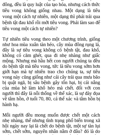
đông, đều là quy luật của tạo hóa, nhưng cách thức
tiêu vong không giống nhau. Một dạng là tiêu
vong một cách tự nhiên, một dạng thì phải trải qua
bệnh tật đau khổ rồi mới tiêu vong. Phải làm sao để
tiêu vong một cách tự nhiên?
Tự nhiên tiêu vong theo một chương trình, giống
như hoa mùa xuân tàn héo, cây mùa đông rụng lá,
đây là sự tiêu vong không có bệnh tật, đau khổ,
không có căm ghét, qua đi nhẹ nhàng như giấc
mộng. Nhưng mà hầu hết con người chúng ta đều
do bệnh tật mà tiêu vong, tức là tiêu vong sớm hơn
giới hạn mà tự nhiên trao cho chúng ta, sự tiêu
vong này cũng giống như cái cây trải qua mưa bão
bị quật ngã, bị sâu bệnh gây tổn hại, bị cái nắng
của mùa hè làm khô héo mà chết. đối với con
người thì đây là nỗi thống về thể xác, là sự đày đọa
về tâm hồn, ở tuổi 70, 80, cả thể xác và tâm hồn bị
hành hạ.
Mỗi người đều mong muốn được chết một cách
nhẹ nhàng, thế nhưng tình trạng phổ biến trong xã
hội ngày nay lại là chết do bệnh tật, một sự tàn lụi
sớm, chết sớm, nguyên nhân nằm ở đâu? đó là do