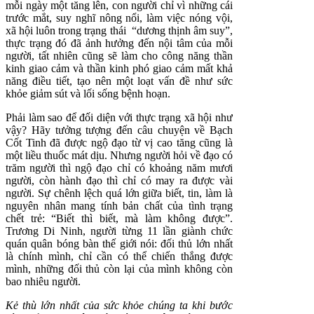
mỗi ngày một tăng lên, con người chỉ vì những cái
trước mắt, suy nghĩ nông nổi, làm việc nóng vội,
xã hội luôn trong trạng thái “dương thịnh âm suy”,
thực trạng đó đã ảnh hưởng đến nội tâm của mỗi
người, tất nhiên cũng sẽ làm cho công năng thần
kinh giao cảm và thần kinh phó giao cảm mất khả
năng điều tiết, tạo nên một loạt vấn đề như sức
khỏe giảm sút và lối sống bệnh hoạn.
Phải làm sao để đối diện với thực trạng xã hội như
vậy? Hãy tưởng tượng đến câu chuyện về Bạch
Cốt Tinh đã được ngộ đạo từ vị cao tăng cũng là
một liều thuốc mát dịu. Nhưng người hỏi về đạo có
trăm người thì ngộ đạo chỉ có khoảng năm mươi
người, còn hành đạo thì chỉ có may ra được vài
người. Sự chênh lệch quá lớn giữa biết, tin, làm là
nguyên nhân mang tính bản chất của tình trạng
chết trẻ: “Biết thì biết, mà làm không được”.
Trương Di Ninh, người từng 11 lần giành chức
quán quân bóng bàn thế giới nói: đối thủ lớn nhất
là chính mình, chỉ cần có thể chiến thắng được
mình, những đối thủ còn lại của mình không còn
bao nhiêu người.
Kẻ thù lớn nhất của sức khỏe chúng ta khi bước