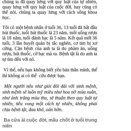
chúng ta đã quay lưng với quy luật của tự nhiên,
quay lưng với quy luật của cuộc đời, hay cũng có
thể nói, chúng ta quay lưng với cách sống khoa
học.
Tôi có một bệnh nhân ở tuổi 36, 13 tuổi đã bắt đầu
hút thuốc, tuổi hút thuốc là 23 năm, tuổi uống rượu
là 18 năm, tuổi đánh bạc là 5 năm. Kết quả mới 36
tuổi, 3 lần huyết quản bị tắc nghẽn, cơ tim bị xơ
cứng. Căn bệnh của anh ta là do phàm ăn, uống
rượu, hút thuốc, cờ bạc mà ra. Bệnh tật là do anh ta
tự tìm đến
với nó.
Vì thế, nếu bạn không biết yêu bản thân mình, thế
thì không ai có thể
cứu được bạn.
Một người nếu như giỏi đối đãi với sinh mệnh,
sinh mệnh sẽ luôn mỹ miều như hoa nở mùa xuân,
như ánh trăng mùa thu, sẽ thuận theo quy luật tự
nhiên, tiêu vong một cách tự nhiên, không phải
chịu bệnh tật, đau khổ, oán hờn.
Ba cửa ải cuộc đời, mấu chốt ở tuổi trung
niên