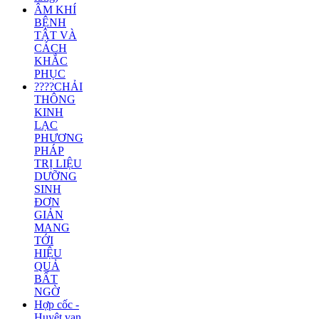
ÂM KHÍ
BỆNH
TẬT VÀ
CÁCH
KHẮC
PHỤC
????CHẢI
THÔNG
KINH
LẠC
PHƯƠNG
PHÁP
TRỊ LIỆU
DƯỠNG
SINH
ĐƠN
GIẢN
MANG
TỚI
HIỆU
QUẢ
BẤT
NGỜ
Hợp cốc -
Huyệt vạn