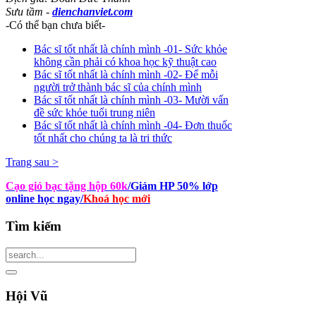
Sưu tầm -
dienchanviet.com
-Có thể bạn chưa biết-
Bác sĩ tốt nhất là chính mình -01- Sức khỏe
không cần phải có khoa học kỹ thuật cao
Bác sĩ tốt nhất là chính mình -02- Để mỗi
người trở thành bác sĩ của chính mình
Bác sĩ tốt nhất là chính mình -03- Mười vấn
đề sức khỏe tuổi trung niên
Bác sĩ tốt nhất là chính mình -04- Đơn thuốc
tốt nhất cho chúng ta là tri thức
Trang sau >
Cạo gió bạc tặng hộp 60k
/Giảm HP 50% lớp
online học ngay
/
Khoá học mới
Tìm
kiếm
Hội
Vũ