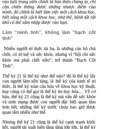
vào tuổi trung niên chính là bản thân chúng ta, chỉ
cần chiến thắng được những nhược điểm của
mình, đó chính là biết làm việc một cách khoa học,
biết sống một cách khoa học, như thế, bệnh tật rất
khó có thể xâm nhập được vào bạn.
Làm “minh tinh”, không làm “bạch cốt
tinh”
Nhiều người trí thức tài ba, là những cán bộ chủ
chốt, có trí tuệ và sức khỏe, nhưng vì “bội chi sức
khỏe mà phải chết sớm”, trở thành “Bạch Cốt
Tinh”.
Thế kỷ 21 là thế kỷ như thế nào? đó là thế kỷ lấy
con người làm nền tảng, là thế kỷ của kinh tế tri
thức, là thế kỷ toàn cầu hóa về khoa học kỹ thuật,
hay cũng có thể gọi là thế kỷ tin học hóa… Về cơ
bản, thế kỷ 21 cũng là thế kỷ mà vấn đề sức khỏe
và sinh mạng được con người đặc biệt quan tâm
hơn hết, những thế kỷ trước chưa bao giờ được
quan tâm nhiều như thế.
Nhưng thế kỷ 21 cũng là thế kỷ cạnh tranh khốc
liệt, người tài xuất hiện tầng tầng lớp lớp, là thế kỷ