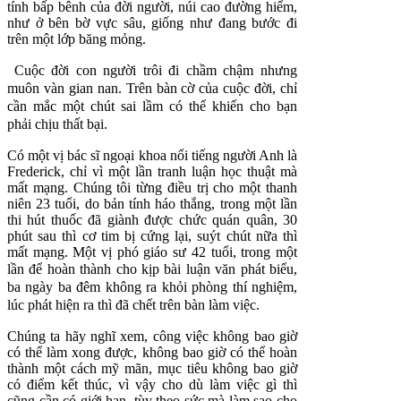
tính bấp bênh của đời người, núi cao đường hiểm,
như ở bên bờ vực sâu, giống như đang bước đi
trên một lớp băng mỏng.
Cuộc đời con người trôi đi chầm chậm nhưng
muôn vàn gian nan. Trên bàn cờ của cuộc đời, chỉ
cần mắc một chút sai lầm có thể khiến cho bạn
phải chịu thất bại.
Có một vị bác sĩ ngoại khoa nổi tiếng người Anh là
Frederick, chỉ vì một lần tranh luận học thuật mà
mất mạng. Chúng tôi từng điều trị cho một thanh
niên 23 tuổi, do bản tính háo thắng, trong một lần
thi hút thuốc đã giành được chức quán quân, 30
phút sau thì cơ tim bị cứng lại, suýt chút nữa thì
mất mạng. Một vị phó giáo sư 42 tuổi, trong một
lần để hoàn thành cho kịp bài luận
văn phát biểu,
ba ngày ba đêm không ra khỏi phòng thí nghiệm,
lúc phát hiện ra thì đã chết trên bàn làm việc.
Chúng ta hãy nghĩ xem, công việc không bao giờ
có thể làm xong được, không bao giờ có thể hoàn
thành một cách mỹ mãn, mục tiêu không bao giờ
có điểm kết thúc, vì vậy cho dù làm việc gì thì
cũng cần có giới hạn, tùy theo sức mà làm sao cho