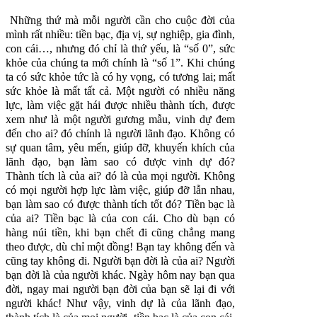
Những thứ mà mỗi người cần cho cuộc đời của
mình rất nhiều: tiền bạc, địa vị, sự nghiệp, gia đình,
con cái…, nhưng đó chỉ là thứ yếu, là “số 0”, sức
khỏe của chúng ta mới chính là “số 1”. Khi chúng
ta có sức khỏe tức là có hy vọng, có tương lai; mất
sức khỏe là mất tất cả. Một người có nhiều năng
lực, làm việc gặt hái được nhiều thành tích, được
xem như là một người gương mẫu, vinh dự đem
đến cho ai? đó chính là người lãnh đạo. Không có
sự quan tâm, yêu mến, giúp đỡ, khuyến khích của
lãnh đạo, bạn làm sao có được vinh dự đó?
Thành
tích là của ai? đó là của mọi người. Không
có mọi người hợp lực làm việc, giúp đỡ lẫn nhau,
bạn làm sao có được thành tích tốt đó? Tiền bạc là
của ai? Tiền bạc là của con cái. Cho dù bạn có
hàng núi tiền, khi bạn chết đi cũng chẳng mang
theo được, dù chỉ một đồng! Bạn tay không đến và
cũng tay không đi. Người bạn đời là của ai? Người
bạn đời là của người khác. Ngày hôm nay bạn qua
đời, ngay mai người bạn đời của bạn sẽ lại đi với
người khác! Như vậy, vinh dự là của lãnh đạo,