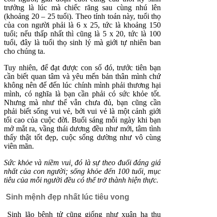
trưởng là lúc mà chiếc răng sau cùng nhú lên
(khoảng 20 – 25 tuổi). Theo tính toán này, tuổi thọ
của con người phải là 6 x 25, tức là khoảng 150
tuổi; nếu thấp nhất thì cũng là 5 x 20, tức là 100
tuổi, đây là tuổi thọ sinh lý mà giới tự nhiên ban
cho chúng ta.
Tuy nhiên, để đạt được con số đó, trước tiên bạn
cần biết quan tâm và yêu mến bản thân mình chứ
không nên để đến lúc chính mình phải thương hại
mình, có nghĩa là bạn cần phải có sức khỏe tốt.
Nhưng mà như thế vẫn chưa đủ, bạn cũng cần
phải biết sống vui vẻ, bởi vui vẻ là một cảnh giới
tối cao của cuộc đời. Buổi sáng mỗi ngày khi bạn
mở mắt ra, vầng thái dương đều như mới, tâm tình
thấy thật tốt đẹp, cuộc sống dường như vô cùng
viên mãn.
Sức khỏe và niềm vui, đó là sự theo đuổi đáng giá
nhất của con người; sống khỏe đến 100 tuổi, mục
tiêu của mỗi người đều có thể trở thành hiện thực.
Sinh mệnh đẹp nhất lúc tiêu vong
Sinh lão bệnh tử cũng giống như xuân hạ thu