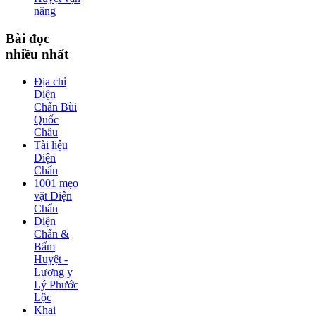
năng
Bài
đọc
nhiều nhất
Địa chỉ
Diện
Chẩn Bùi
Quốc
Châu
Tài liệu
Diện
Chẩn
1001 mẹo
vặt Diện
Chẩn
Diện
Chẩn &
Bấm
Huyệt -
Lương y
Lý Phước
Lộc
Khai