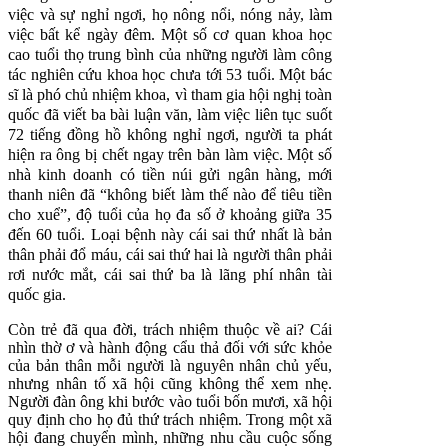
việc và sự nghỉ ngơi, họ nông nổi, nóng nảy, làm
việc bất kể ngày đêm. Một số cơ quan khoa học
cao tuổi thọ trung bình của những người làm công
tác nghiên cứu khoa học chưa tới 53 tuổi. Một bác
sĩ là phó chủ nhiệm
khoa, vì tham gia hội nghị toàn
quốc đã viết ba bài luận văn, làm việc liên tục suốt
72 tiếng đồng hồ không nghỉ ngơi, người ta phát
hiện ra ông bị chết ngay trên bàn làm việc. Một số
nhà kinh doanh có tiền núi gửi ngân hàng, mới
thanh niên đã “không biết làm thế nào để tiêu tiền
cho xuể”, độ tuổi của họ đa số ở khoảng giữa 35
đến 60 tuổi. Loại bệnh này cái sai thứ nhất là bản
thân phải đổ máu, cái sai thứ hai là người thân phải
rơi nước mắt, cái sai thứ ba là lãng phí nhân tài
quốc gia.
Còn trẻ đã qua đời, trách nhiệm thuộc về ai? Cái
nhìn thờ ơ và hành động cẩu thả đối với sức khỏe
của bản thân mỗi người là nguyên nhân chủ yếu,
nhưng nhân tố xã hội cũng không thể xem nhẹ.
Người đàn ông khi bước vào tuổi bốn mươi, xã hội
quy định cho họ đủ thứ trách nhiệm. Trong một xã
hội đang chuyển mình, những nhu cầu cuộc sống