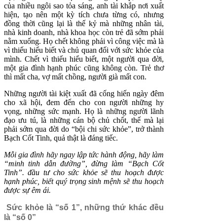
của nhiều ngôi sao tỏa sáng, anh tài khắp nơi xuất
hiện, tạo nên một kỳ tích chưa từng có, nhưng
đồng thời cũng lại là thế kỷ mà những nhân tài,
nhà kinh doanh, nhà khoa học còn trẻ đã sớm phải
nằm xuống. Họ chết không phải vì công việc mà là
vì thiếu hiểu biết và chủ quan đối với sức khỏe của
mình. Chết vì thiếu hiểu biết, một người qua đời,
một gia đình hạnh phúc cũng không còn. Trẻ thơ
thì mất cha, vợ mất chồng, người già mất con.
Những người tài kiệt xuất đã cống hiến ngày đêm
cho xã hội, đem đến cho con người những hy
vọng, những sức mạnh. Họ là những người lãnh
đạo ưu tú, là những cán bộ chủ chốt, thế mà lại
phải sớm qua đời do “bội chi sức khỏe”, trở thành
Bạch Cốt Tinh, quả thật là đáng tiếc.
Mỗi gia đình hãy ngay lập tức hành động, hãy làm
“minh tinh dẫn đường”, đừng làm “Bạch Cốt
Tinh”. đầu tư cho sức khỏe sẽ thu hoạch được
hạnh phúc, biết quý trọng sinh mệnh sẽ thu hoạch
được sự êm ái.
Sức khỏe là “số 1”, những thứ khác đều
là “số 0”