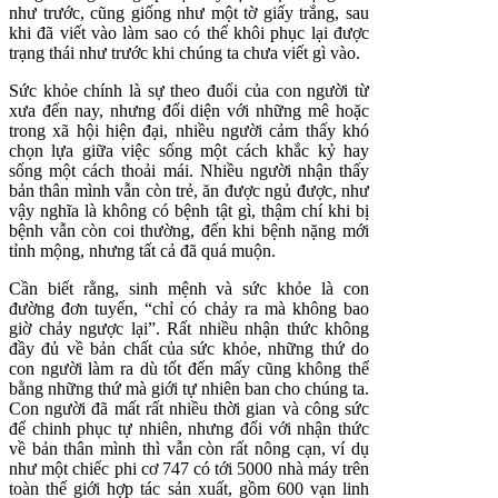
như trước, cũng giống như một tờ giấy trắng, sau
khi đã viết vào làm sao có thể khôi phục lại được
trạng thái như trước khi chúng ta chưa viết gì vào.
Sức khỏe chính là sự theo đuổi của con người từ
xưa đến nay, nhưng đối diện với những mê hoặc
trong xã hội hiện đại, nhiều người cảm thấy khó
chọn lựa giữa việc sống một cách khắc kỷ hay
sống một cách thoải mái. Nhiều người nhận thấy
bản thân mình vẫn còn trẻ, ăn được ngủ được, như
vậy nghĩa là không có bệnh tật gì, thậm chí khi bị
bệnh vẫn còn coi thường, đến khi bệnh nặng mới
tỉnh mộng, nhưng tất cả đã quá muộn.
Cần biết rằng, sinh mệnh và sức khỏe là con
đường đơn tuyến, “chỉ có chảy ra mà không bao
giờ chảy ngược lại”. Rất nhiều nhận thức không
đầy đủ về bản chất của sức khỏe, những thứ do
con người làm ra dù tốt đến mấy cũng không thể
bằng những thứ mà giới tự nhiên ban cho chúng ta.
Con người đã mất rất nhiều thời gian và công sức
để chinh phục tự nhiên, nhưng đối với nhận thức
về bản thân mình thì vẫn còn rất nông cạn, ví dụ
như một chiếc phi cơ 747 có tới 5000 nhà máy trên
toàn thế giới hợp tác sản xuất, gồm 600 vạn linh