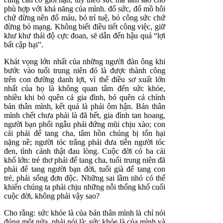
phù hợp với khả năng của mình. đổ sức, đổ mồ hôi
chứ đừng nên đổ máu, bỏ trí tuệ, bỏ công sức chứ
đừng bỏ mạng. Không biết điều tiết công việc, giữ
khư khư thái độ cực đoan, sẽ dẫn đến hậu quả “lợi
bất cập hại”.
Khát vọng lớn nhất của những người đàn ông khi
bước vào tuổi trung niên đó là được thành công
trên con đường danh lợi, vì thế điều sơ xuất lớn
nhất của họ là không quan tâm đến sức khỏe,
nhiều khi bỏ quên cả gia đình, bỏ quên cả chính
bản thân mình, kết quả là phải ôm hận. Bản thân
mình chết chưa phải là đã hết, gia đình tan hoang,
người bạn phối ngẫu phải đứng mũi chịu xào; con
cái phải để tang cha, tâm hồn chúng bị tổn hại
nặng nề; người tóc trắng phải đưa tiễn người tóc
đen, tình cảnh thật đau lòng. Cuộc đời có ba cái
khổ lớn: trẻ thơ phải để tang cha, tuổi trung niên đã
phải để tang người bạn đời, tuổi già để tang con
trẻ, phải sống đơn độc. Những sai lầm nhỏ có thể
khiến chúng ta phải chịu những nỗi thống khổ cuối
cuộc đời, không phải vậy sao?
Cho rằng: sức khỏe là của bản thân mình là chỉ nói
đúng một nửa, phải nói là: sức khỏe là của mình và