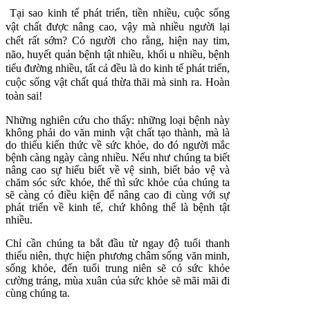
Tại sao kinh tế phát triển, tiền nhiều, cuộc sống
vật chất được nâng cao, vậy mà nhiều người lại
chết rất sớm? Có người cho rằng, hiện nay tim,
não, huyết quản bệnh tật nhiều, khối u nhiều, bệnh
tiểu đường nhiều, tất cả đều là do kinh tế phát triển,
cuộc sống vật chất quá thừa thãi mà sinh ra. Hoàn
toàn sai!
Những nghiên cứu cho thấy: những loại bệnh này
không phải do văn minh vật chất tạo thành, mà là
do thiếu kiến thức về sức khỏe, do đó người mắc
bệnh càng ngày càng nhiều. Nếu như chúng ta biết
nâng cao sự hiểu biết về vệ sinh, biết bảo vệ và
chăm sóc sức khỏe, thế thì sức khỏe của chúng ta
sẽ càng có điều kiện để nâng cao đi cùng với sự
phát triển về kinh tế, chứ không thể là bệnh tật
nhiều.
Chỉ cần chúng ta bắt đầu từ ngay độ tuổi thanh
thiếu niên, thực hiện phương châm sống văn minh,
sống khỏe, đến tuổi trung niên sẽ có sức khỏe
cường tráng, mùa xuân của sức khỏe sẽ mãi mãi đi
cùng chúng ta.