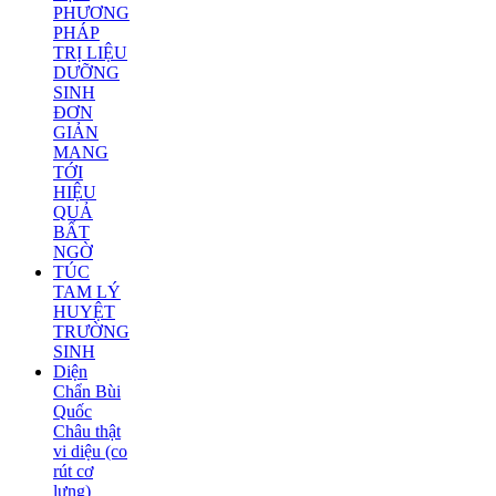
PHƯƠNG
PHÁP
TRỊ LIỆU
DƯỠNG
SINH
ĐƠN
GIẢN
MANG
TỚI
HIỆU
QUẢ
BẤT
NGỜ
TÚC
TAM LÝ
HUYỆT
TRƯỜNG
SINH
Diện
Chẩn Bùi
Quốc
Châu thật
vi diệu (co
rút cơ
lưng)