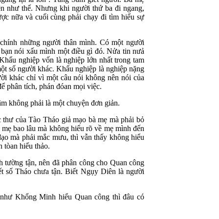
ện như thế. Nhưng khi người thứ ba đi ngang,
ược nữa và cuối cùng phải chạy đi tìm hiểu sự
 chính những người thân mình. Có một người
 bạn nói xấu mình một điều gì đó. Nửa tin nưả
. Khẩu nghiệp vốn là nghiệp lớn nhất trong tam
một số người khác. Khẩu nghiệp là nghiệp nặng
ời khác chỉ vì một câu nói không nên nói của
ể phân tích, phán đóan mọi việc.
âm không phải là một chuyện đơn giản.
c thư của Tào Tháo giả mạo bà mẹ mà phải bỏ
ới mẹ bao lâu mà không hiểu rõ về mẹ mình đến
ạo mà phải mắc mưu, thì vẫn thấy không hiểu
 tòan hiếu thảo.
ch tường tận, nên đã phân công cho Quan công
t số Tháo chưa tận. Biết Ngụy Diên là người
nh như Khổng Minh hiểu Quan công thì đâu có