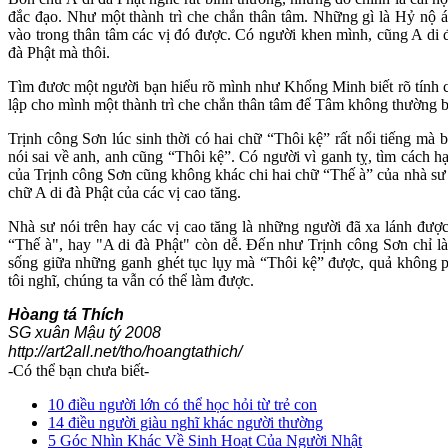
đắc đạo. Như một thành trì che chắn thân tâm. Những gì là Hỷ nộ ái
vào trong thân tâm các vị đó được. Có người khen mình, cũng A di đ
đà Phật mà thôi.
Tìm đươc một người bạn hiểu rõ mình như Khổng Minh biết rõ tính 
lập cho mình một thành trì che chắn thân tâm để Tâm không thường bị
Trịnh công Sơn lúc sinh thời có hai chữ “Thôi kệ” rất nổi tiếng mà b
nói sai về anh, anh cũng “Thôi kệ”. Có người vì ganh tỵ, tìm cách h
của Trịnh công Sơn cũng không khác chi hai chữ “Thế à” của nhà sư 
chữ A di đà Phật của các vị cao tăng.
Nhà sư nói trên hay các vị cao tăng là những người đã xa lánh đượ
“Thế à", hay "A di đà Phật" còn dễ. Đến như Trịnh công Sơn chỉ là 
sống giữa những ganh ghét tục lụy mà “Thôi kệ” được, quả không p
tôi nghĩ, chúng ta vẫn có thể làm được.
Hòang tá Thích
SG xuân Mậu tý 2008
http://art2all.net/tho/hoangtathich/
-Có thể bạn chưa biết-
10 điều người lớn có thể học hỏi từ trẻ con
14 điều người giàu nghĩ khác người thường
5 Góc Nhìn Khác Về Sinh Hoạt Của Người Nhật