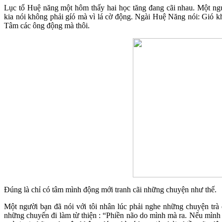
Lục tổ Huệ năng một hôm thấy hai học tăng đang cãi nhau. Một ngư
kia nói không phải gíó mà vì lá cờ động. Ngài Huệ Năng nói: Gió k
Tâm các ông động mà thôi.
Đúng là chỉ có tâm mình động mới tranh cãi những chuyện như thế.
Một người bạn đã nói với tôi nhân lúc phải nghe những chuyện trà
những chuyến đi làm từ thiện : “Phiền não do mình mà ra. Nếu mình