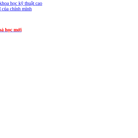
 khoa học kỹ thuật cao
sĩ của chính mình
á học mới