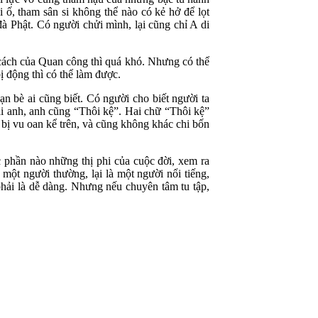
 ố, tham sân si không thể nào có kẻ hở để lọt
à Phật. Có người chửi mình, lại cũng chỉ A di
cách của Quan công thì quá khó. Nhưng có thể
 động thì có thể làm được.
ạn bè ai cũng biết. Có người cho biết người ta
ại anh, anh cũng “Thôi kệ”. Hai chữ “Thôi kệ”
bị vu oan kể trên, và cũng không khác chi bốn
c phần nào những thị phi của cuộc đời, xem ra
một người thường, lại là một người nổi tiếng,
hải là dễ dàng. Nhưng nếu chuyên tâm tu tập,