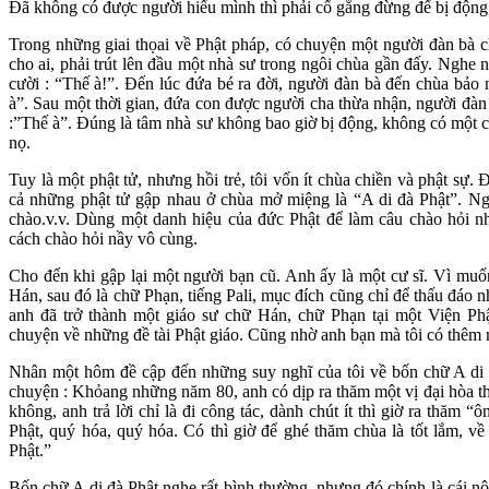
Đã không có được người hiểu mình thì phải cố gắng đừng để bị động
Trong những giai thọai về Phật pháp, có chuyện một người đàn bà c
cho ai, phải trút lên đầu một nhà sư trong ngôi chùa gần đấy. Nghe 
cười : “Thế à!”. Đến lúc đứa bé ra đời, người đàn bà đến chùa bảo 
à”. Sau một thời gian, đứa con được người cha thừa nhận, người đàn b
:”Thế à”. Đúng là tâm nhà sư không bao giờ bị động, không có một
nọ.
Tuy là một phật tử, nhưng hồi trẻ, tôi vốn ít chùa chiền và phật sự
cả những phật tử gập nhau ở chùa mở miệng là “A di đà Phật”. Ngh
chào.v.v. Dùng một danh hiệu của đức Phật để làm câu chào hỏi nha
cách chào hỏi nầy vô cùng.
Cho đến khi gập lại một người bạn cũ. Anh ấy là một cư sĩ. Vì muố
Hán, sau đó là chữ Phạn, tiếng Pali, mục đích cũng chỉ để thấu đáo 
anh đã trở thành một giáo sư chữ Hán, chữ Phạn tại một Viện Phậ
chuyện về những đề tài Phật giáo. Cũng nhờ anh bạn mà tôi có thêm n
Nhân một hôm đề cập đến những suy nghĩ của tôi về bốn chữ A di đ
chuyện : Khỏang những năm 80, anh có dịp ra thăm một vị đại hòa t
không, anh trả lời chỉ là đi công tác, dành chút ít thì giờ ra thăm 
Phật, quý hóa, quý hóa. Có thì giờ để ghé thăm chùa là tốt lắm, v
Phật.”
Bốn chữ A di đà Phật nghe rất bình thường, nhưng đó chính là cái n