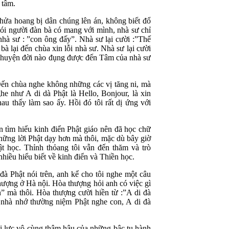
 tâm.
hửa hoang bị dân chúng lên án, không biết đổ
nói người đàn bà có mang với mình, nhà sư chỉ
nhà sư : ”con ông đấy”. Nhà sư lại cười :”Thế
à lại đến chùa xin lỗi nhà sư. Nhà sư lại cười
 chuyện đời nào đụng được đến Tâm của nhà sư
. Đến chùa nghe không những các vị tăng ni, mà
e như A di dà Phật là Hello, Bonjour, là xin
u thấy làm sao ấy. Hồi đó tôi rất dị ứng với
n tìm hiểu kinh điển Phật giáo nên đã học chữ
những lời Phật dạy hơn mà thôi, mặc dù bây giờ
t học. Thỉnh thỏang tôi vẫn đến thăm và trò
hiều hiểu biết về kinh điển và Thiền học.
à Phật nói trên, anh kể cho tôi nghe một câu
hượng ở Hà nội. Hòa thượng hỏi anh có việc gì
“ôn” mà thôi. Hòa thượng cười hiền từ :”A di đà
ề nhà nhớ thường niệm Phật nghe con, A di đà
ội lực vô cùng thâm hậu của những bậc tu hành