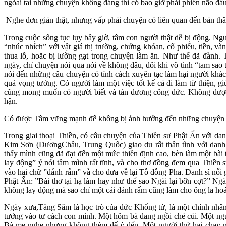
ngòai tai những chuyện không đáng thì có bao giờ phải phiền não đâu
Nghe đơn giản thật, nhưng vấp phải chuyện có liên quan đến bản thâ
Trong cuộc sống tục lụy bây giờ, tâm con người thật dễ bị động. Ng
“nhúc nhích” với vật giá thị trường, chứng khóan, cổ phiếu, tiền, v
thua lỗ, hoăc bị lường gạt trong chuyện làm ăn. Như thế đã đành.
ngày, chỉ chuyện nói qua nói về không đâu, đôi khi vô tình “tam sao
nói đến những câu chuyện có tính cách xuyên tạc làm hại người khá
quá vọng tưởng. Có người làm một việc tốt kể cả đi làm từ thiện, gi
cũng mong muốn có người biết và tán dương công đức. Không được
hận.
Có được Tâm vững mạnh để không bị ảnh hưởng đến những chuyện tụ
Trong giai thoại Thiền, có câu chuyện của Thiền sư Phật Ấn với da
Kim Sơn (DươngChâu, Trung Quốc) giao du rất thân tình với dan
thấy mình cũng đã đạt đến một mức thiền định cao, bèn làm một bài
lay động” ý nói tâm mình rất tĩnh, và cho thơ đồng đem qua Thiền
vào hai chữ ”đánh rấm” và cho đưa về lại Tô đông Pha. Danh sĩ nổi
Phật Ấn: ”Bài thơ tại hạ làm hay như thế sao Ngài lại bỡn cợt?” N
không lay động mà sao chỉ một cái đánh rấm cũng làm cho ông la hoả
Ngày xưa,Tăng Sâm là học trò của đức Khổng tử, là một chính nhân
tưởng vào tư cách con mình. Một hôm bà đang ngồi chẻ củi. Một ngư
Bà mẹ nghe nhưng không thèm để ý đến. Một người thứ hai chạy ng