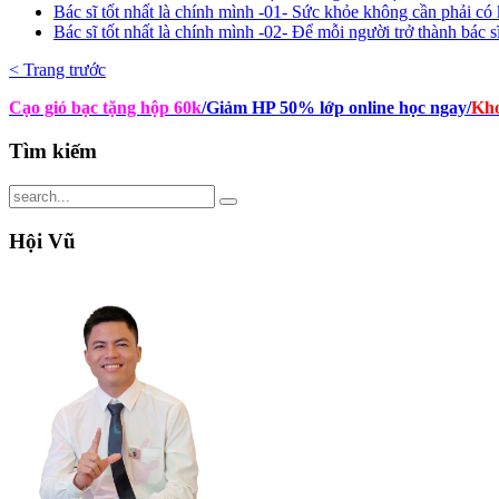
Bác sĩ tốt nhất là chính mình -01- Sức khỏe không cần phải có
Bác sĩ tốt nhất là chính mình -02- Để mỗi người trở thành bác 
< Trang trước
Cạo gió bạc tặng hộp 60k
/Giảm HP 50% lớp online học ngay
/
Kho
Tìm
kiếm
Hội
Vũ