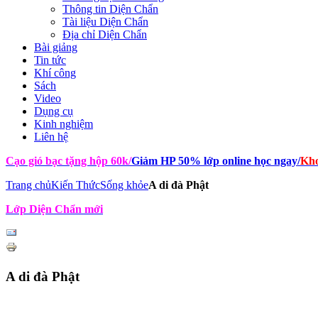
Thông tin Diện Chẩn
Tài liệu Diện Chẩn
Địa chỉ Diện Chẩn
Bài giảng
Tin tức
Khí công
Sách
Video
Dụng cụ
Kinh nghiệm
Liên hệ
Cạo gió bạc tặng hộp 60k
/
Giảm HP 50% lớp online học ngay
/
Kho
Trang chủ
Kiến Thức
Sống khỏe
A di đà Phật
Lớp Diện Chẩn mới
A di đà Phật