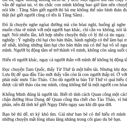
vẫn để ngòai tai, vì tin chắc con mình không bao giờ làm nên chuy
nói lớn : Tăng Sâm giết người thì bà mẹ không thể nào bình thản đ
thật (kẻ giết người cũng có tên là Tăng Sâm) .
Đó là chuyện nghe ngòai đường mà còn hòai nghi, huống gì nghe
muốn chia rẽ mình với một người bạn khác, chỉ cần vu khống, nói là
ngờ. Nói nhiều lần, kết hợp nhiều chuyện thấy có lý thì cả tin ngay
nghiệp : Ý nghiệp chỉ hại cho bản thân, hành nghiệp có thể làm hại 
nề nhất, không những làm hại cho bản thân mà có thể hại vô số ngư
mình. Người bị động tâm sẽ trở thành vô minh, không còn sáng suốt đ
Hiểu rõ người khác, ngay cả người thân với mình để không bị động t
Đọc chuyện Tam Quốc, thấy Từ Thứ là một hiền tài. Nhưng khi đọ
Lưu Bị để qua đầu Tào mới thấy vẫn còn là con người thấp trí. Ở v
phải mắc mưu Tào Tháo. Cho dù người ta bảo Từ Thứ vì quá hiếu đ
được cái tiết tháo của mẹ mình, cũng không thể là một người con hòan
Khổng Minh đúng là người tài. Biết rõ tính cách Quan công một cá
chận đường Hoa Dung để Quan công tha chết cho Tào Tháo, vì biế
phản, nên đã tính kế giết Ngụy Diên ngay sau khi đã qua đời.
Bạn bè thì dễ, tri kỷ khó tìm. Giá như ban bè có thể hiểu rõ mì
những chuyện mất lòng nhau lăng nhăng trong cõi giao du bè bạn.