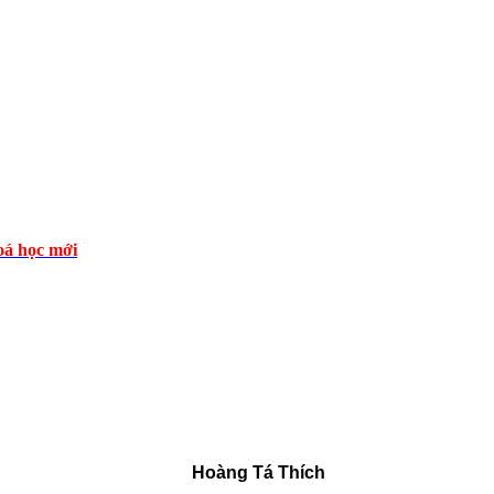
á học mới
Hoàng Tá Thích