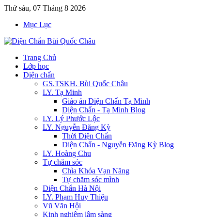
Thứ sáu, 07 Tháng 8 2026
Mục Lục
Trang Chủ
Lớp học
Diện chẩn
GS.TSKH. Bùi Quốc Châu
LY. Tạ Minh
Giáo án Diện Chẩn Tạ Minh
Diện Chẩn - Tạ Minh Blog
LY. Lý Phước Lộc
LY. Nguyễn Đăng Kỳ
Thời Diện Chẩn
Diện Chẩn - Nguyễn Đăng Kỳ Blog
LY. Hoàng Chu
Tự chăm sóc
Chìa Khóa Vạn Năng
Tự chăm sóc mình
Diện Chẩn Hà Nội
LY. Phạm Huy Thiệu
Vũ Văn Hội
Kinh nghiệm lâm sàng