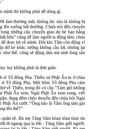
."
n mình thì không phải dễ dàng gì.
ười làm thương mãi, không lúc nào là không bị
àng lên xuống bất thường. Chưa nói đến chuyện
 Trong những câu chuyện giao du bè bạn hằng
 thất bổn” cũng dễ làm người ta động tâm, chưa
c để đem lợi về mình. Đôi khi Tâm còn động vì
úp đỡ kẻ khác, tưởng không cầu lợi, nhưng lại
 như thế, cũng sẽ động tâm mà sinh lòng sân
c luy không phải là đơn giản.
nh sĩ Tô đông Pha. Thiền sư Phật Ấn tu ở chùa
h sĩ Tô đông Pha. Một hôm Tô đông Pha cảm
 thơ về Thiền, trong đó có câu ”Tám gió không
 sư Phật Ấn xem. Ngài Phật Ấn xem xong, viết
 giận, đang đêm chèo thuyền đến chùa hỏi Ngài
gài Phật Ấn cười :”Ông bảo là Tâm ông tám gió
ng lên thế?”
 quân tử. Bà mẹ Tăng Sâm hòan tòan tòan tin
ời đi ngang qua la lớn : Tăng Sâm giết người.
ang lại la lớn : Tăng Sâm giết người. Bà mẹ