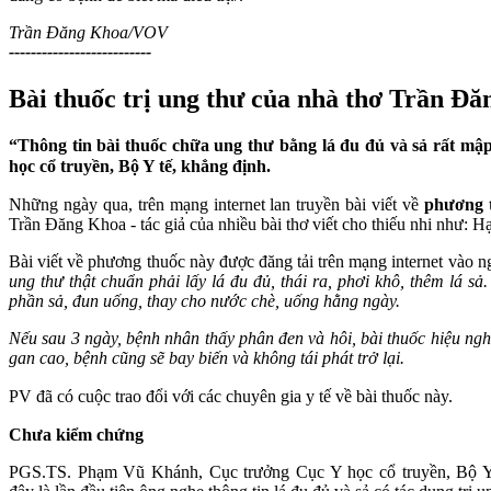
Trần Đăng Khoa/VOV
--------------------------
Bài thuốc trị ung thư của nhà thơ Trần Đă
“Thông tin bài thuốc chữa ung thư bằng lá đu đủ và sả rất mậ
học cổ truyền, Bộ Y tế, khẳng định.
Những ngày qua, trên mạng internet lan truyền bài viết về
phương 
Trần Đăng Khoa - tác giả của nhiều bài thơ viết cho thiếu nhi như: Hạ
Bài viết về phương thuốc này được đăng tải trên mạng internet vào 
ung thư thật chuẩn phải lấy lá đu đủ, thái ra, phơi khô, thêm lá s
phần sả, đun uống, thay cho nước chè, uống hằng ngày.
Nếu sau 3 ngày, bệnh nhân thấy phân đen và hôi, bài thuốc hiệu ng
gan cao, bệnh cũng sẽ bay biến và không tái phát trở lại.
PV đã có cuộc trao đổi với các chuyên gia y tế về bài thuốc này.
Chưa kiểm chứng
PGS.TS. Phạm Vũ Khánh, Cục trưởng Cục Y học cổ truyền, Bộ Y t