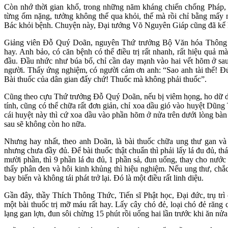
Còn nhớ thời gian khổ, trong những năm kháng chiến chống Pháp, 
từng ốm nặng, tưởng không thể qua khỏi, thế mà rồi chỉ bằng mấy 
Bác khỏi bệnh. Chuyện này, Đại tướng Võ Nguyên Giáp cũng đã kể kh
Giảng viên Đỗ Quý Doãn, nguyên Thứ trưởng Bộ Văn hóa Thông ti
hay. Anh bảo, có căn bệnh có thể điều trị rất nhanh, rất hiệu quả
đầu. Đầu nhức như búa bổ, chỉ cần day mạnh vào hai vết hõm ở sau 
người. Thấy ứng nghiệm, có người cảm ơn anh: “Sao anh tài thế! Đún
Bài thuốc của dân gian đấy chứ! Thuốc mà không phải thuốc”.
Cũng theo cựu Thứ trưởng Đỗ Quý Doãn, nếu bị viêm họng, ho dữ d
tính, cũng có thể chữa rất đơn giản, chỉ xoa dầu gió vào huyệt Dũng
cái huyệt này thì cứ xoa dầu vào phần hõm ở nửa trên dưới lòng bàn 
sau sẽ không còn ho nữa.
Nhưng hay nhất, theo anh Doãn, là bài thuốc chữa ung thư gan và
nhưng chưa đầy đủ. Để bài thuốc thật chuẩn thì phải lấy lá đu đủ, thá
mười phần, thì 9 phần lá đu đủ, 1 phần sả, đun uống, thay cho nước
thấy phân đen và hôi kinh khủng thì hiệu nghiệm. Nếu ung thư, chắ
bay biến và không tái phát trở lại. Đó là một điều rất linh diệu.
Gần đây, thầy Thích Thông Thức, Tiến sĩ Phật học, Đại đức, trụ tr
một bài thuốc trị mỡ máu rất hay. Lấy cây chó đẻ, loại chó đẻ răng 
lạng gan lợn, đun sôi chừng 15 phút rồi uống hai lần trước khi ăn nửa