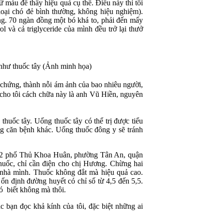
 máu để thấy hiệu quả cụ thể. Điều này thì tôi
oại chó đẻ bình thường, không hiệu nghiệm).
g. 70 ngàn đồng một bó khá to, phải đến mấy
ol và cả triglyceride của mình đều trở lại thưở
 như thuốc tây (Ảnh minh họa)
 chứng, thành nỗi ám ảnh của bao nhiêu người,
cho tôi cách chữa này là anh Vũ Hiền, nguyên
huốc tây. Uống thuốc tây có thể trị được tiểu
ng căn bệnh khác. Uống thuốc đông y sẽ tránh
 22 phố Thủ Khoa Huân, phường Tân An, quận
uốc, chỉ cần điện cho chị Hương. Chừng hai
i nhà mình. Thuốc không đắt mà hiệu quả cao.
 ổn định đường huyết có chỉ số từ 4,5 đến 5,5.
có biết không mà thôi.
c bạn đọc khả kính của tôi, đặc biệt những ai