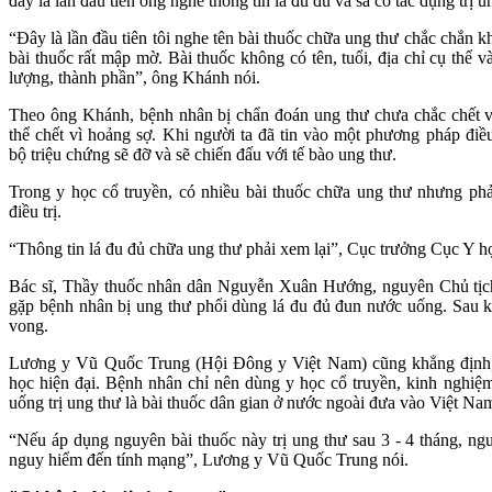
đây là lần đầu tiên ông nghe thông tin lá đu đủ và sả có tác dụng trị u
“Đây là lần đầu tiên tôi nghe tên bài thuốc chữa ung thư chắc chắn k
bài thuốc rất mập mờ. Bài thuốc không có tên, tuổi, địa chỉ cụ thể 
lượng, thành phần”, ông Khánh nói.
Theo ông Khánh, bệnh nhân bị chẩn đoán ung thư chưa chắc chết 
thể chết vì hoảng sợ. Khi người ta đã tin vào một phương pháp điều 
bộ triệu chứng sẽ đỡ và sẽ chiến đấu với tế bào ung thư.
Trong y học cổ truyền, có nhiều bài thuốc chữa ung thư nhưng ph
điều trị.
“Thông tin lá đu đủ chữa ung thư phải xem lại”, Cục trưởng Cục Y h
Bác sĩ, Thầy thuốc nhân dân Nguyễn Xuân Hướng, nguyên Chủ tịch
gặp bệnh nhân bị ung thư phổi dùng lá đu đủ đun nước uống. Sau k
vong.
Lương y Vũ Quốc Trung (Hội Đông y Việt Nam) cũng khẳng định, 
học hiện đại. Bệnh nhân chỉ nên dùng y học cổ truyền, kinh nghiệ
uống trị ung thư là bài thuốc dân gian ở nước ngoài đưa vào Việt 
“Nếu áp dụng nguyên bài thuốc này trị ung thư sau 3 - 4 tháng, ngườ
nguy hiểm đến tính mạng”, Lương y Vũ Quốc Trung nói.