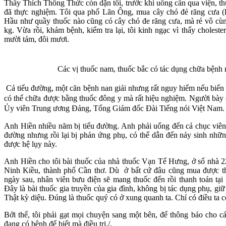
Thầy Thích Thông Thức còn dặn tôi, trước khi uống cần qua viện, thử
đã thực nghiệm. Tôi qua phố Lãn Ông, mua cây chó đẻ răng cưa (l
Hầu như quầy thuốc nào cũng có cây chó đe răng cưa, mà rẻ vô cùn
kg. Vừa rồi, khám bệnh, kiểm tra lại, tôi kinh ngạc vì thấy cholester
mười tám, đôi mươi.
Các vị thuốc nam, thuốc bắc có tác dụng chữa bệnh
Cả tiểu đường, một căn bệnh nan giải nhưng rất nguy hiểm nếu biến
có thể chữa được bằng thuốc đông y mà rất hiệu nghiệm. Người bày 
Ủy viên Trung ương Đảng, Tổng Giám đốc Đài Tiếng nói Việt Nam.
Anh Hiền nhiều năm bị tiểu đường. Anh phải uống đến cả chục viên t
đường nhưng rồi lại bị phản ứng phụ, có thể dẫn đến nảy sinh nhữ
được hệ lụy này.
Anh Hiền cho tôi bài thuốc của nhà thuốc Vạn Tế Hưng, ở số nhà
Ninh Kiều, thành phố Cần thơ. Dù ở bất cứ đâu cũng mua được th
ngày sau, nhân viên bưu điện sẽ mang thuốc đến rồi thanh toán tạ
Đây là bài thuốc gia truyền của gia đình, không bị tác dụng phụ, giữ
Thật kỳ diệu. Đúng là thuốc quý có ở xung quanh ta. Chỉ có điều ta 
Bởi thế, tôi phải gạt mọi chuyện sang một bên, để thông báo cho cá
đang có bệnh để biết mà điều trị./.