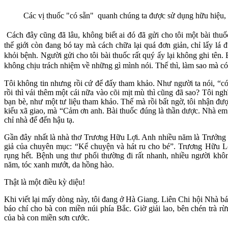
Các vị thuốc "có sẵn" quanh chúng ta được sử dụng hữu hiệu,
Cách đây cũng đã lâu, không biết ai đó đã gửi cho tôi một bài th
thế giới còn đang bó tay mà cách chữa lại quá đơn giản, chỉ lấy lá
khỏi bệnh. Người gửi cho tôi bài thuốc rất quý ấy lại không ghi tên.
không chịu trách nhiệm về những gì mình nói. Thế thì, làm sao mà có
Tôi không tin nhưng rồi cứ để đấy tham khảo. Như người ta nói, “có 
rồi thì vái thêm một cái nữa vào cõi mịt mù thì cũng đã sao? Tôi ng
bạn bè, như một tư liệu tham khảo. Thế mà rồi bất ngờ, tôi nhận đư
kiểu xã giao, mà “Cảm ơn anh. Bài thuốc đúng là thần dược. Nhà em c
chỉ nhà để đến hậu tạ.
Gần đây nhất là nhà thơ Trương Hữu Lợi. Anh nhiều năm là Trưởng 
giả của chuyên mục: “Kể chuyện và hát ru cho bé”. Trương Hữu Lợi
rụng hết. Bệnh ung thư phổi thường đi rất nhanh, nhiều người khô
năm, tóc xanh mướt, da hồng hào.
Thật là một điều kỳ diệu!
Khi viết lại mấy dòng này, tôi đang ở Hà Giang. Liên Chi hội Nhà b
báo chí cho bà con miền núi phía Bắc. Giờ giải lao, bên chén trà r
của bà con miền sơn cước.