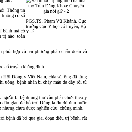
ng thư.
hỏi. Thông tin
và không có số
PGS.TS. Phạm Vũ Khánh, Cục
trưởng Cục Y học cổ truyền, Bộ
vì bệnh mà có
Y tế.
trị nào, toàn
ải phối hợp cả hai phương pháp chẩn đoán và
ọc cổ truyền khẳng định.
 Hội Đông y Việt Nam, chia sẻ, ông đã từng
hi uống, bệnh nhân bị chảy máu dạ dày rồi tử
người bị bệnh ung thư cần phải chữa theo y
m dân gian để hỗ trợ. Dùng lá đu đủ đun nước
Nam nhưng chưa được nghiên cứu, chứng minh.
i bệnh đã bỏ qua giai đoạn điều trị bệnh, rất