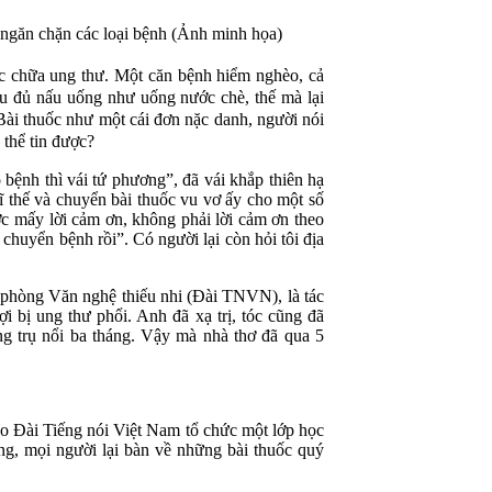
 ngăn chặn các loại bệnh (Ảnh minh họa)
uốc chữa ung thư. Một căn bệnh hiểm nghèo, cả
 đu đủ nấu uống như uống nước chè, thế mà lại
 Bài thuốc như một cái đơn nặc danh, người nói
 thể tin được?
bệnh thì vái tứ phương”, đã vái khắp thiên hạ
hĩ thế và chuyển bài thuốc vu vơ ấy cho một số
ợc mấy lời cảm ơn, không phải lời cảm ơn theo
huyển bệnh rồi”. Có người lại còn hỏi tôi địa
phòng Văn nghệ thiếu nhi (Đài TNVN), là tác
 bị ung thư phổi. Anh đã xạ trị, tóc cũng đã
ng trụ nổi ba tháng. Vậy mà nhà thơ đã qua 5
áo Đài Tiếng nói Việt Nam tổ chức một lớp học
ừng, mọi người lại bàn về những bài thuốc quý