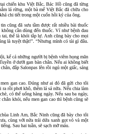
tại chiến khu Việt Bắc, Bác Hồ cũng đã từng
nắm lá rừng, một bà mế Việt Bắc đã chữa cho
á chi tiết trong một cuốn hồi ký của ông.
n cũng đã sưu tầm được rất nhiều bài thuốc
 mà không cần dùng đến thuốc. Ví như bệnh đau
tai, thế là khỏi tắp lự. Anh cũng bày cho mọi
g là tuyệt thật!”. “Nhưng mình có tài gì đâu.
ội, kể cả những người bị bệnh viêm họng mãn
 Tuyền ở dưới gan bàn chân. Nếu ai không biết
chân, đắp Salonpas lên rồi ngủ một giấc, sáng
 men gan cao. Đúng như ai đó đã gửi cho tôi
i ra rồi phơi khô, thêm lá sả nữa. Nếu chia làm
 chè, có thể uống hàng ngày. Nếu sau ba ngày,
c chắn khỏi, nếu men gan cao thì bệnh cũng sẽ
ì chùa Linh Am, Bắc Ninh cũng đã bày cho tôi
cưa, cùng với nửa trái dứa xanh gọt vỏ và một
 tiếng. Sau hai tuần, sẽ sạch mỡ máu.