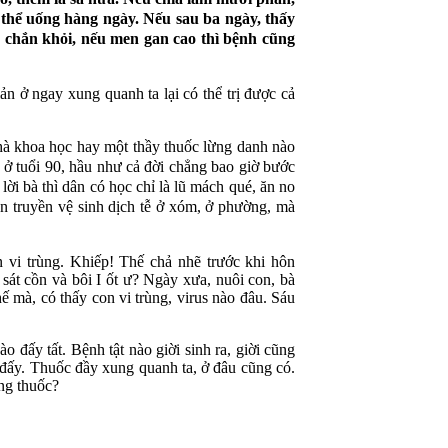
ó thể uống hàng ngày. Nếu sau ba ngày, thấy
 chắn khỏi, nếu men gan cao thì bệnh cũng
iản ở ngay xung quanh ta lại có thể trị được cả
hà khoa học hay một thầy thuốc lừng danh nào
 ở tuổi 90, hầu như cả đời chẳng bao giờ bước
lời bà thì dân có học chỉ là lũ mách qué, ăn no
ên truyền vệ sinh dịch tễ ở xóm, ở phường, mà
n vi trùng. Khiếp! Thế chả nhẽ trước khi hôn
sát cồn và bôi I ốt ư? Ngày xưa, nuôi con, bà
 mà, có thấy con vi trùng, virus nào đâu. Sáu
vào đấy tất. Bệnh tật nào giời sinh ra, giời cũng
á đấy. Thuốc đầy xung quanh ta, ở đâu cũng có.
ng thuốc?