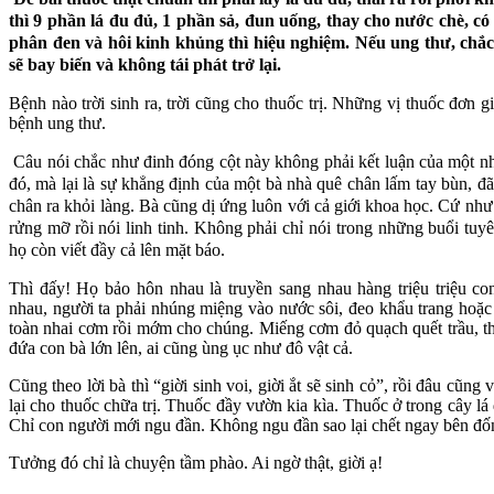
thì 9 phần lá đu đủ, 1 phần sả, đun uống, thay cho nước chè, c
phân đen và hôi kinh khủng thì hiệu nghiệm. Nếu ung thư, chắc
sẽ bay biến và không tái phát trở lại.
Bệnh nào trời sinh ra, trời cũng cho thuốc trị. Những vị thuốc đơn g
bệnh ung thư.
Câu nói chắc như đinh đóng cột này không phải kết luận của một n
đó, mà lại là sự khẳng định của một bà nhà quê chân lấm tay bùn, đã
chân ra khỏi làng. Bà cũng dị ứng luôn với cả giới khoa học. Cứ như 
rửng mỡ rồi nói linh tinh. Không phải chỉ nói trong những buổi tuy
họ còn viết đầy cả lên mặt báo.
Thì đấy! Họ bảo hôn nhau là truyền sang nhau hàng triệu triệu co
nhau, người ta phải nhúng miệng vào nước sôi, đeo khẩu trang hoặc 
toàn nhai cơm rồi mớm cho chúng. Miếng cơm đỏ quạch quết trầu, thế
đứa con bà lớn lên, ai cũng ùng ục như đô vật cả.
Cũng theo lời bà thì “giời sinh voi, giời ắt sẽ sinh cỏ”, rồi đâu cũng 
lại cho thuốc chữa trị. Thuốc đầy vườn kia kìa. Thuốc ở trong cây l
Chỉ con người mới ngu đần. Không ngu đần sao lại chết ngay bên đố
Tưởng đó chỉ là chuyện tầm phào. Ai ngờ thật, giời ạ!