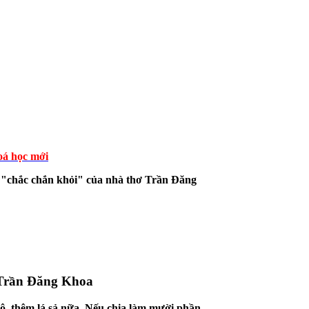
á học mới
ư "chắc chắn khỏi" của nhà thơ Trần Đăng
ơ Trần Đăng Khoa
khô, thêm lá sả nữa. Nếu chia làm mười phần,