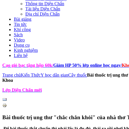
Thông tin Diện Chẩn
Tài liệu Diện Chẩn
Địa chỉ Diện Chẩn
Bài giảng
Tin tức
Khí công
Sách
Video
Dụng cụ
Kinh nghiệm
Liên hệ
Cạo gió bạc tặng hộp 60k
/
Giảm HP 50% lớp online học ngay
/
Kho
Trang chủ
Kiến Thức
Y học dân gian
Cây thuốc
Bài thuốc trị ung th
Khoa
Lớp Diện Chẩn mới
Bài thuốc trị ung thư "chắc chắn khỏi" của nhà th
Để bài thuốc thật chuẩn thì phải lấy lá đu đủ, thái ra rồi phơi 