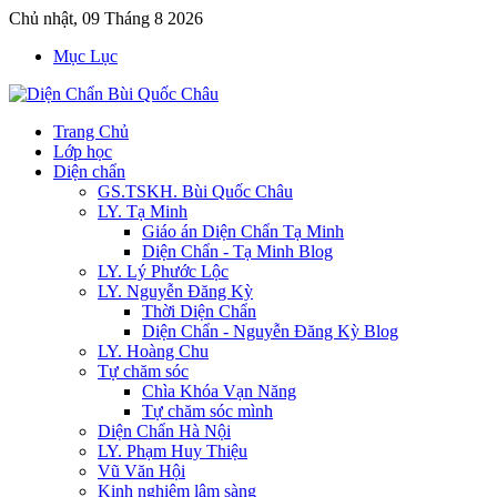
Chủ nhật, 09 Tháng 8 2026
Mục Lục
Trang Chủ
Lớp học
Diện chẩn
GS.TSKH. Bùi Quốc Châu
LY. Tạ Minh
Giáo án Diện Chẩn Tạ Minh
Diện Chẩn - Tạ Minh Blog
LY. Lý Phước Lộc
LY. Nguyễn Đăng Kỳ
Thời Diện Chẩn
Diện Chẩn - Nguyễn Đăng Kỳ Blog
LY. Hoàng Chu
Tự chăm sóc
Chìa Khóa Vạn Năng
Tự chăm sóc mình
Diện Chẩn Hà Nội
LY. Phạm Huy Thiệu
Vũ Văn Hội
Kinh nghiệm lâm sàng