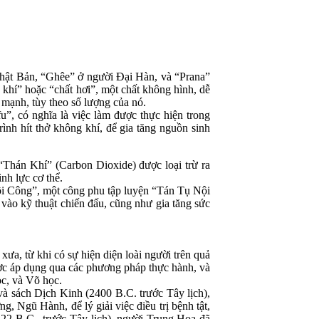
hật Bản, “Ghêe” ở người Đại Hàn, và “Prana”
hí” hoặc “chất hơi”, một chất không hình, dễ
ớn mạnh, tùy theo số lượng của nó.
 có nghĩa là việc làm được thực hiện trong
rình hít thở không khí, để gia tăng nguồn sinh
Thán Khí” (Carbon Dioxide) được loại trừ ra
inh lực cơ thể.
ội Công”, một công phu tập luyện “Tán Tụ Nội
g vào kỹ thuật chiến đấu, cũng như gia tăng sức
xưa, từ khi có sự hiện diện loài người trên quả
ợc áp dụng qua các phương pháp thực hành, và
học, và Võ học.
à sách Dịch Kinh (2400 B.C. trước Tây lịch),
 Ngũ Hành, để lý giải việc điều trị bệnh tật,
22 B.C., trước Tây lịch), người Trung Hoa đã