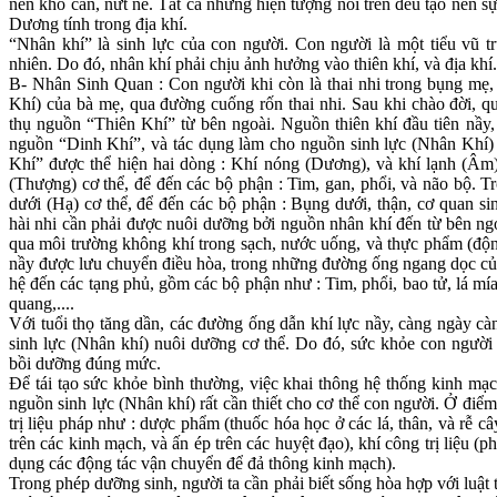
nên khô cằn, nứt nẻ. Tất cả những hiện tượng nói trên đều tạo nên s
Dương tính trong địa khí.
“Nhân khí” là sinh lực của con người. Con người là một tiểu vũ tr
nhiên. Do đó, nhân khí phải chịu ảnh hưởng vào thiên khí, và địa khí
B- Nhân Sinh Quan : Con người khi còn là thai nhi trong bụng mẹ
Khí) của bà mẹ, qua đường cuống rốn thai nhi. Sau khi chào đời, qua 
thụ nguồn “Thiên Khí” từ bên ngoài. Nguồn thiên khí đầu tiên nầy, 
nguồn “Dinh Khí”, và tác dụng làm cho nguồn sinh lực (Nhân Khí) c
Khí” được thể hiện hai dòng : Khí nóng (Dương), và khí lạnh (Âm
(Thượng) cơ thể, để đến các bộ phận : Tim, gan, phổi, và não bộ. 
dưới (Hạ) cơ thể, để đến các bộ phận : Bụng dưới, thận, cơ quan sin
hài nhi cần phải được nuôi dưỡng bởi nguồn nhân khí đến từ bên ngoà
qua môi trường không khí trong sạch, nước uống, và thực phẩm (động
nầy được lưu chuyển điều hòa, trong những đường ống ngang dọc củ
hệ đến các tạng phủ, gồm các bộ phận như : Tim, phổi, bao tử, lá mía, 
quang,....
Với tuổi thọ tăng dần, các đường ống dẫn khí lực nầy, càng ngày càng
sinh lực (Nhân khí) nuôi dưỡng cơ thể. Do đó, sức khỏe con người 
bồi dưỡng đúng mức.
Để tái tạo sức khỏe bình thường, việc khai thông hệ thống kinh m
nguồn sinh lực (Nhân khí) rất cần thiết cho cơ thể con người. Ở đi
trị liệu pháp như : dược phẩm (thuốc hóa học ở các lá, thân, và rễ 
trên các kinh mạch, và ấn ép trên các huyệt đạo), khí công trị liệu 
dụng các động tác vận chuyển để đả thông kinh mạch).
Trong phép dưỡng sinh, người ta cần phải biết sống hòa hợp với luật th