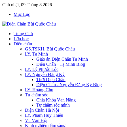
Chủ nhật, 09 Tháng 8 2026
Mục Lục
Trang Chủ
Lớp học
Diện chẩn
GS.TSKH. Bùi Quốc Châu
LY. Tạ Minh
Giáo án Diện Chẩn Tạ Minh
Diện Chẩn - Tạ Minh Blog
LY. Lý Phước Lộc
LY. Nguyễn Đăng Kỳ
Thời Diện Chẩn
Diện Chẩn - Nguyễn Đăng Kỳ Blog
LY. Hoàng Chu
Tự chăm sóc
Chìa Khóa Vạn Năng
Tự chăm sóc mình
Diện Chẩn Hà Nội
LY. Phạm Huy Thiệu
Vũ Văn Hội
Kinh nghiệm lâm sàng