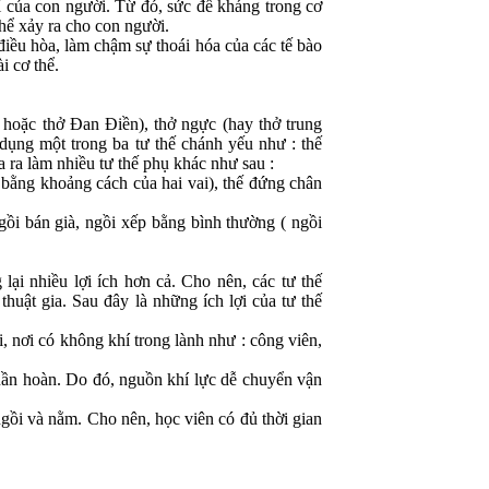
í của con người. Từ đó, sức đề kháng trong cơ
thể xảy ra cho con người.
 điều hòa, làm chậm sự thoái hóa của các tế bào
ài cơ thể.
, hoặc thở Đan Điền), thở ngực (hay thở trung
 dụng một trong ba tư thế chánh yếu như : thế
a ra làm nhiều tư thế phụ khác như sau :
 bằng khoảng cách của hai vai), thế đứng chân
ngồi bán già, ngồi xếp bằng bình thường ( ngồi
 lại nhiều lợi ích hơn cả. Cho nên, các tư thế
huật gia. Sau đây là những ích lợi của tư thế
i, nơi có không khí trong lành như : công viên,
uần hoàn. Do đó, nguồn khí lực dễ chuyển vận
 ngồi và nằm. Cho nên, học viên có đủ thời gian