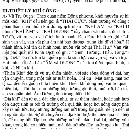
Hợp Bát Pháp Quyền, và Thái Cực Quyền của ba hệ phái Trần Gia, D
III-TRIẾT LÝ KHÍ CÔNG :
A- Vũ Trụ Quan : Theo quan niệm Đông phương, khởi nguyên sự hình
một khối “KHÍ” đầu tiên gọi là “THÁI CỰC”, bành trướng vô cùng tận
phân thành hai nhóm khí đối nghịch nhau : “KHÍ ÂM” và “KH
nhóm “KHÍ ÂM” và “KHÍ DƯƠNG” nầy chạm vào nhau, để sinh ra 
Từ đó, vũ trụ, vạn vật được hình thành. Đạo Đức Kinh có ghi : “-Đạ
sinh vạn vật, vạn vật phụ âm nhi bảo dương, xung khí dĩ vi hòa.” 
thành hình, khí tán đi hình hoại, muôn vật trở lại Thái Hư.” Vạn vậ
luật phổ quát mà Kinh Dịch có ghi : “-Sinh, Trưởng, Thâu, Tàng.” 
Dị, Diệt.” Do đó, khí là nguồn gốc, là sinh lực của vạn vật và vũ trụ.
Hai tính chất căn bản “ÂM và DƯƠNG” của khí được quân bình, nằm 
khí, và Nhân khí.
“Thiên Khí” đến từ vũ trụ thiên nhiên, với sức sống động vĩ đại, hu
vận chuyển, trong một trật tự tuần hoàn. Thí dụ : Mặt trăng, mặt trờ
tận,... đều là nguồn chứa thiên khí. Thiên khí đóng một vai trò quan 
thiên tai,... Thí dụ : như những hiện tượng gió thổi, mưa rơi, bảo tố
tạo sự quân bình Âm Dương tính trong thiên khí.
“Địa khí” đến từ quả đất, cũng như, từ sự thấm nhuần, hoặc ảnh hưởn
còn được sinh ra bởi từ trường của quả đất, hoặc hơi nóng được phá
xảy ra núi lửa, hay những đường rạn nứt trong lòng đất, dễ tạo nên n
ra nguồn địa khí. Sự di chuyển của địa khí được thể hiện qua các hi
lũ, để mang bồi đấp tạo nên những nơi cồn đảo. Trái lại, những vùng
khác, trong lúc có nhiều mưa, mặt đất trở nên đầy nước ngập lụt. Trái 