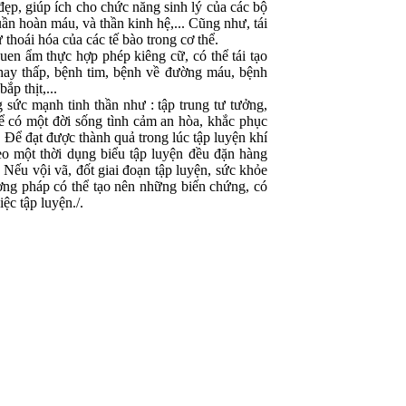
đẹp, giúp ích cho chức năng sinh lý của các bộ
uần hoàn máu, và thần kinh hệ,... Cũng như, tái
 thoái hóa của các tế bào trong cơ thể.
uen ẩm thực hợp phép kiêng cữ, có thể tái tạo
hay thấp, bệnh tim, bệnh về đường máu, bệnh
ắp thịt,...
g sức mạnh tinh thần như : tập trung tư tưởng,
 để có một đời sống tình cảm an hòa, khắc phục
 Để đạt được thành quả trong lúc tập luyện khí
eo một thời dụng biểu tập luyện đều đặn hàng
. Nếu vội vã, đốt giai đoạn tập luyện, sức khỏe
ơng pháp có thể tạo nên những biến chứng, có
iệc tập luyện./.