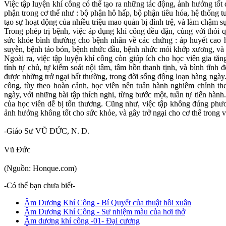
Việc tập luyện khí công có thể tạo ra những tác động, ảnh hưởng tốt 
phận trong cơ thể như : bộ phận hô hấp, bộ phận tiêu hóa, hệ thống t
tạo sự hoạt động của nhiều triệu mao quản bị đình trệ, và làm chậm sự
Trong phép trị bệnh, việc áp dụng khí công đều đặn, cùng với thói q
sức khỏe bình thường cho bệnh nhân về các chứng : áp huyết cao 
suyễn, bệnh táo bón, bệnh nhức đầu, bệnh nhức mỏi khớp xương, và b
Ngoài ra, việc tập luyện khí công còn giúp ích cho học viên gia tăn
tính tự chủ, tự kiểm soát nội tâm, tâm hồn thanh tịnh, và bình tĩnh
được những trở ngại bất thường, trong đời sống động loạn hàng ngày.
công, tùy theo hoàn cảnh, học viên nên tuân hành nghiêm chỉnh th
ngày, với những bài tập thích nghi, từng bước một, tuần tự tiến hành
của học viên dễ bị tổn thương. Cũng như, việc tập không đúng phư
ảnh hưởng không tốt cho sức khỏe, và gây trở ngại cho cơ thể trong v
-Giáo Sư VŨ ĐỨC, N. D.
Vũ Ðức
(Nguồn: Honque.com)
-Có thể bạn chưa biết-
Âm Dương Khí Công - Bí Quyết của thuật hồi xuân
Âm Dương Khí Công - Sự nhiệm màu của hơi thở
Âm dương khí công -01- Đại cương