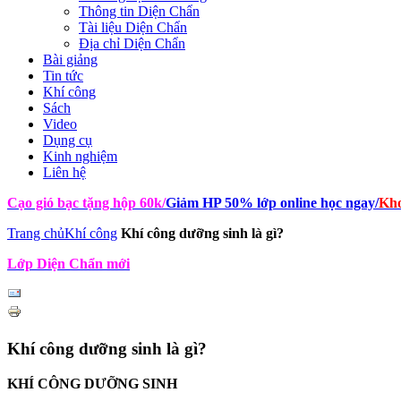
Thông tin Diện Chẩn
Tài liệu Diện Chẩn
Địa chỉ Diện Chẩn
Bài giảng
Tin tức
Khí công
Sách
Video
Dụng cụ
Kinh nghiệm
Liên hệ
Cạo gió bạc tặng hộp 60k
/
Giảm HP 50% lớp online học ngay
/
Kho
Trang chủ
Khí công
Khí công dưỡng sinh là gì?
Lớp Diện Chẩn mới
Khí công dưỡng sinh là gì?
KHÍ CÔNG DƯỠNG SINH