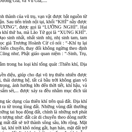
ương Gia, và Vũ Gia,....
 thành của vũ trụ, vạn vật được bắt nguồn từ
. Sau tiến trình nội tại, khối “KHÍ” nầy được
Í DƯƠNG”, được gọi là “LƯỠNG NGHI”. Hai
khí thứ ba, mà Lão Tử gọi là “XUNG KHÍ”.
o sinh nhất, nhất sinh nhị, nhị sinh tam, tam
Học giả Trương Hoành Cừ có nói : “-Khí tụ lại
t biến chuyển, thay đổi không ngừng theo định
Cũng như, Phật giáo quan niệm : “-Sinh, Trụ,
trong ba loại khí tổng quát :Thiên khí, Địa
yền diệu, giúp cho đại vũ trụ thiên nhiên được
i, thái dương hệ, tất cả bầu trời không gian vô
trọng, ảnh hưởng lớn đến thời tiết, khí hậu, và
, sấm sét,... được xảy ra đều nhằm mục đích tái
g tác dụng của thiên khí trên quả đất. Địa khí
t ra từ trong lòng đất. Những vùng đất thường
hững tai họa động đất, chính là những nơi phát
ện tượng như: đất cát di chuyển theo dòng nước
 mất đất sẽ trở thành sông sâu, lớn rộng. Mặt
lại, khí trời khô nóng gắt, hạn hán, mặt đất trở