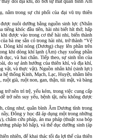
ự thay đổi địa khí, do bởi sự mất quân bình Âm
ụ, nằm trong sự chi phối của đại vũ trụ thiên
.
, được nuôi dưỡng bằng nguồn sinh lực (Nhân
tiếng khóc đầu tiên, hài nhi biết hít thở, hấp
khi được vào trong cơ thể hài nhi, biến thành
ủa bà mẹ sẵn có trong hài nhi, trở thành “Vệ
). Dòng khí nóng (Dương) chạy lên phần trên
Trong khi dòng khí lạnh (Âm) chạy xuống phần
h dục, và hai chân. Tiếp theo, sự sinh tồn của
i, do sự ảnh hưởng của thiên khí, và địa khí,
 vật, và thực vật). Nguồn nhân khí (sinh lực)
a hệ thống Kinh, Mạch, Lạc, Huyệt, nhằm liên
ruột già, ruột non, gan, thận, túi mật, và bàng
 trở nên trì trệ, yếu kém, trong việc cung cấp
dễ trở nên suy yếu, bệnh tật, nếu không được
ạch, cũng như, quân bình Âm Dương tính trong
ểm nầy, Đông y học đã áp dụng một trong những
cây), châm cứu pháp, án ma pháp (thuật xoa bóp
(phương pháp hô hấp), và thể dục dưỡng sinh (áp
iên nhiên, để khai thác tối đa lợi thế của thiên