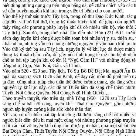
biết dùng những dụng cụ bén nhọn bằng đá, để châm chích vào các h
sự dẫn truyền nguồn khí lực, trong việc trị bệnh cho con người.
Vào thế kỷ thứ sáu trước Tây lịch, trong cổ thư Đạo Đức Kinh, tác g
cập đến vai trò hơi thở, trong kỹ thuật luyện khí, để giúp con ngườ
thấy rằng các phương pháp luyện khí đã có nhiều tiến bộ, vào thờ
Tây lịch). Sau đó, trong thời nhà Tần đến nhà Hán (221 B.C. trước
sách dạy luyện khí công được biên soạn bởi nhiều vị y sư, thiền sư,
khác nhau, nhưng vẫn có chung những nguyên lý vận hành khí lực tr
Vào thế kỷ thứ ba sau Tây lịch, nguyên lý về khí lực đã được minh
dụng kỹ thuật châm cứu, để gây nên tình trạng tê mê cho bệnh nhân
chế ra bài tập luyện khí có tên là “Ngũ Cầm Hí” với những động tá
rừng như: Cọp, Nai, Khỉ, Gấu, và Chim.
Vào năm 520 - 529 sau Tây lịch, Tổ Sư Bồ Đề Đạt Ma, người Ấn Đ
ngài đã soạn ra sách Dịch Cân Kinh, để dạy các môn đồ phát triển n
tu đạo, cũng như, giúp cho thân thể được cường tráng, gia tăng sức 
nguyên lý khí lực nầy, các đệ tử Thiếu lâm đã sáng chế thêm nhữn
Tuyến Nội Công Quyền, Nội Công Ngũ Hình Quyền,....
Theo truyền thuyết, vào triều đại nhà Tống (950 - 1279 sau Tây Lị
sáng chế ra bài nội công luyện khí “Thái Cực Quyền”, gồm nhữn
người tập luyện cường kiện sức khỏe thân tâm.
Về sau, có rất nhiều bài tập khí công đã được sáng chế bởi nhiều v
người biết đến, đều bị mai một, cùng với những phương pháp truyền
số ít các bài võ luyện khí công còn được ghi nhận, qua một số tài l
Bát Đoạn Cẩm, Thiết Tuyến Nội Công Quyền, Nội Công Ngũ Hình