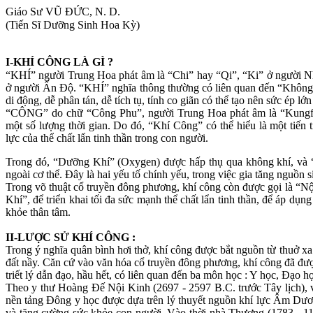
Giáo Sư VŨ ĐỨC, N. D.
(Tiến Sĩ Dưỡng Sinh Hoa Kỳ)
I-KHÍ CÔNG LÀ GÌ ?
“KHÍ” người Trung Hoa phát âm là “Chi” hay “Qi”, “Ki” ở người N
ở người Ấn Độ. “KHÍ” nghĩa thông thường có liên quan đến “Không k
di động, dễ phân tán, dễ tích tụ, tính co giãn có thể tạo nên sức ép l
“CÔNG” do chữ “Công Phu”, người Trung Hoa phát âm là “Kungfu”,
một số lượng thời gian. Do đó, “Khí Công” có thể hiểu là một tiến t
lực của thể chất lẩn tinh thần trong con người.
Trong đó, “Dưỡng Khí” (Oxygen) được hấp thụ qua không khí, và “
ngoài cơ thể. Đây là hai yếu tố chính yếu, trong việc gia tăng nguồn s
Trong võ thuật cổ truyền đông phương, khí công còn được gọi là “N
Khí”, để triển khai tối đa sức mạnh thể chất lẩn tinh thần, để áp dụn
khỏe thân tâm.
II-LƯỢC SỬ KHÍ CÔNG :
Trong ý nghĩa quân bình hơi thở, khí công được bắt nguồn từ thuở xa 
đất nầy. Căn cứ vào văn hóa cổ truyền đông phương, khí công đã đư
triết lý dẫn đạo, hầu hết, có liên quan đến ba môn học : Y học, Đạo 
Theo y thư Hoàng Đế Nội Kinh (2697 - 2597 B.C. trước Tây lịch), v
nền tảng Đông y học được dựa trên lý thuyết nguồn khí lực Âm Dương,
và tăng cường sức khỏe con người. Vào thời nhà Thương (1783 - 11