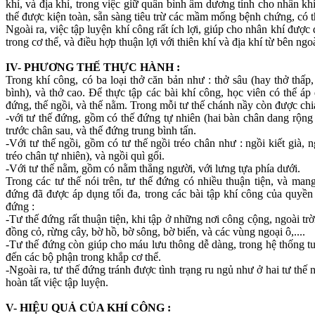
khí, và địa khí, trong việc giữ quân bình âm dương tính cho nhân kh
thể được kiện toàn, sẵn sàng tiêu trừ các mầm mống bệnh chứng, có 
Ngoài ra, việc tập luyện khí công rất ích lợi, giúp cho nhân khí được
trong cơ thể, và điều hợp thuận lợi với thiên khí và địa khí từ bên ngo
IV- PHƯƠNG THẾ THỰC HÀNH :
Trong khí công, có ba loại thở căn bản như : thở sâu (hay thở thấp
bình), và thở cao. Để thực tập các bài khí công, học viên có thể áp
đứng, thế ngồi, và thế nằm. Trong mỗi tư thế chánh nầy còn được chi
-với tư thế đứng, gồm có thế đứng tự nhiên (hai bàn chân dang rộng
trước chân sau, và thế đứng trung bình tấn.
-Với tư thế ngồi, gồm có tư thế ngồi tréo chân như : ngồi kiết già, 
tréo chân tự nhiên), và ngồi quì gối.
-Với tư thế nằm, gồm có nằm thẳng người, với lưng tựa phía dưới.
Trong các tư thế nói trên, tư thế đứng có nhiều thuận tiện, và mang
đứng đã được áp dụng tối đa, trong các bài tập khí công của quyền t
đứng :
-Tư thế đứng rất thuận tiện, khi tập ở những nơi công cộng, ngoài trờ
đồng cỏ, rừng cây, bờ hồ, bờ sông, bờ biển, và các vùng ngoại ô,....
-Tư thế đứng còn giúp cho máu lưu thông dễ dàng, trong hệ thống t
đến các bộ phận trong khắp cơ thể.
-Ngoài ra, tư thế đứng tránh được tình trạng ru ngủ như ở hai tư thế
hoàn tất việc tập luyện.
V- HIỆU QUẢ CỦA KHÍ CÔNG :