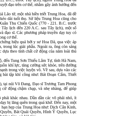
uyệt đạo trên cơ thể, nhằm gây ảnh hưởng đến
iả Lão tử, một nhà hiền triết Trung Hoa, đã đề
i kéo dài tuổi thọ. Sử liệu Trung Hoa cũng cho
i Xuân Thu Chiến Quốc (770 - 221. B.C. trước
 Tây lịch đến 220 A.C. sau Tây lịch), một số
 và đạo sĩ. Các phương pháp truyền dạy tuy có
ong cơ thể.
 chứng hiệu quả bởi y sư Hoa Đà, qua việc áp
, trong lúc giải phẫu. Ngoài ra, ông còn sáng
c dựa theo tính chất cử động của năm loài thú
ộ, đến Tung Sơn Thiếu Lâm Tự, tỉnh Hà Nam,
guồn khí lực, tăng cường sức khỏe, trên đường
mạnh trong việc luyện võ. Về sau, dựa vào các
g bài tập khí công như: Bát Đoạn Cẩm, Thiết
ch), tại núi Võ Đang, Đạo sĩ Trương Tam Phong
g cử động chậm chạp, và nhẹ nhàng, để giúp
õ phái khác nhau. Dần dần các võ phái nhỏ, ít
 dạy bị lãng quên trong quá khứ. Đến nay, một
iệu hạn hẹp của Trung Hoa như: Dịch Cân Kinh,
 Quyền, Bát Quái Quyền, Hình Ý Quyền, Lục